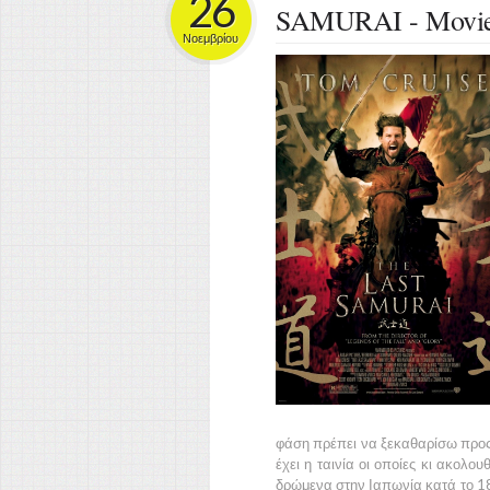
26
SAMURAI - Movie
Νοεμβρίου
φάση πρέπει να ξεκαθαρίσω προ
έχει η ταινία οι οποίες κι ακολου
δρώμενα στην
Ιαπωνία
κατά το
1