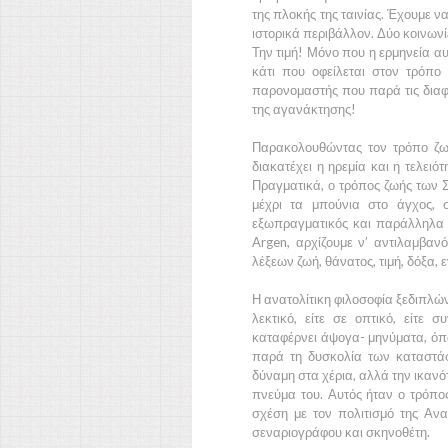
της πλοκής της ταινίας. Έχουμε 
ιστορικά περιβάλλον. Δύο κοινωνί
Την τιμή! Μόνο που η ερμηνεία αυ
κάτι που οφείλεται στον τρόπο
παρονομαστής που παρά τις διαφο
της αγανάκτησης!
Παρακολουθώντας τον τρόπο ζ
διακατέχει η ηρεμία και η τελειό
Πραγματικά, ο τρόπος ζωής των
μέχρι τα μπούνια στο άγχος, σ
εξωπραγματικός και παράλληλα 
Argen
, αρχίζουμε ν’ αντιλαμβαν
λέξεων ζωή, θάνατος, τιμή, δόξα, 
Η ανατολίτικη φιλοσοφία ξεδιπλών
λεκτικό, είτε σε οπτικό, είτε 
καταφέρνει άψογα- μηνύματα, όπω
παρά τη δυσκολία των καταστάσε
δύναμη στα χέρια, αλλά την ικανότ
πνεύμα του. Αυτός ήταν ο τρόπ
σχέση με τον πολιτισμό της
Ανα
σεναριογράφου και σκηνοθέτη.