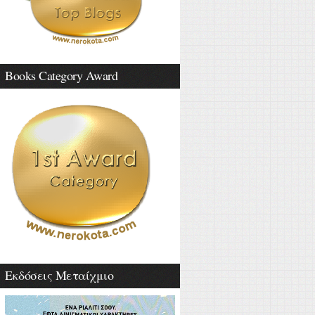
Books Category Award
Εκδόσεις Μεταίχμιο