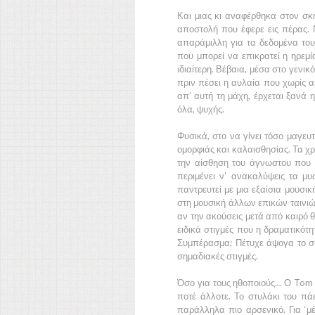
Και μιας κι αναφέρθηκα στον σ
αποστολή που έφερε εις πέρας. 
απαράμιλλη για τα δεδομένα του
που μπορεί να επικρατεί η ηρεμία
ιδιαίτερη. Βέβαια, μέσα στο γενικ
πριν πέσει η αυλαία που χωρίς α
απ’ αυτή τη μάχη, έρχεται ξανά 
όλα, ψυχής.
Φυσικά, στο να γίνει τόσο μαγευ
ομορφιάς και καλαισθησίας. Τα χ
την αίσθηση του άγνωστου που 
περιμένει ν’ ανακαλύψεις τα μυ
παντρευτεί με μια εξαίσια μουσικ
στη μουσική άλλων επικών ταινιών
αν την ακούσεις μετά από καιρό θ
ειδικά στιγμές που η δραματικότη
Συμπέρασμα; Πέτυχε άψογα το σκο
σημαδιακές στιγμές.
Όσο για τους ηθοποιούς... Ο
Tom 
ποτέ άλλοτε. Το στυλάκι του πάε
παράλληλα πιο αρσενικό. Για ‘μ