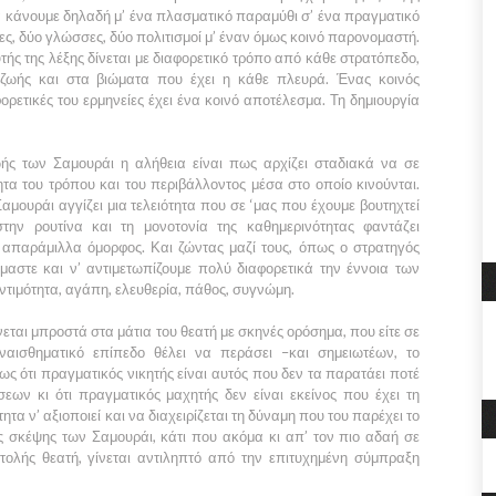
να κάνουμε δηλαδή μ’ ένα πλασματικό παραμύθι σ’ ένα πραγματικό
ες, δύο γλώσσες, δύο πολιτισμοί μ’ έναν όμως κοινό παρονομαστή.
τής της λέξης δίνεται με διαφορετικό τρόπο από κάθε στρατόπεδο,
 ζωής και στα βιώματα που έχει η κάθε πλευρά. Ένας κοινός
ρετικές του ερμηνείες έχει ένα κοινό αποτέλεσμα. Τη δημιουργία
ωής των
Σαμουράι
η αλήθεια είναι πως αρχίζει σταδιακά να σε
τητα του τρόπου και του περιβάλλοντος μέσα στο οποίο κινούνται.
Σαμουράι
αγγίζει μια τελειότητα που σε ‘μας που έχουμε βουτηχτεί
την ρουτίνα και τη μονοτονία της καθημερινότητας φαντάζει
απαράμιλλα όμορφος. Και ζώντας μαζί τους, όπως ο στρατηγός
όμαστε και ν’ αντιμετωπίζουμε πολύ διαφορετικά την έννοια των
εντιμότητα, αγάπη, ελευθερία, πάθος, συγνώμη.
εται μπροστά στα μάτια του θεατή με σκηνές ορόσημα, που είτε σε
συναισθηματικό επίπεδο θέλει να περάσει –και σημειωτέων, το
ς ότι πραγματικός νικητής είναι αυτός που δεν τα παρατάει ποτέ
ων κι ότι πραγματικός μαχητής δεν είναι εκείνος που έχει τη
ητα ν’ αξιοποιεί και να διαχειρίζεται τη δύναμη που του παρέχει το
ος σκέψης των
Σαμουράι
, κάτι που ακόμα κι απ’ τον πιο αδαή σε
τολής
θεατή, γίνεται αντιληπτό από την επιτυχημένη σύμπραξη