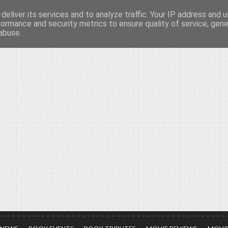
deliver its services and to analyze traffic. Your IP address and 
νών...
formance and security metrics to ensure quality of service, gen
abuse.
ια τον πολιτισμό, σε κάθε του μορφή και έκταση...