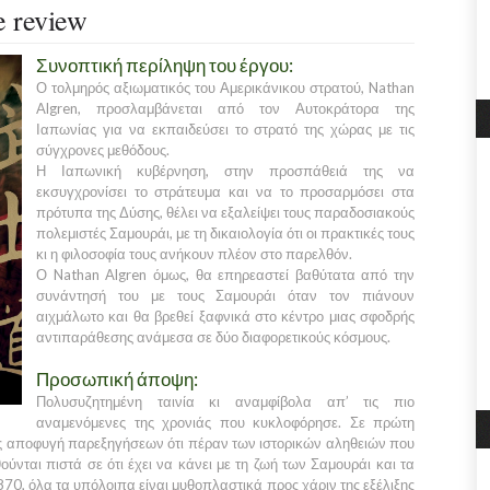
 review
Συνοπτική περίληψη του έργου:
Ο τολμηρός αξιωματικός του
Αμερικάνικου
στρατού,
Nathan
Algren
, προσλαμβάνεται από τον
Αυτοκράτορα
της
Ιαπωνίας
για να εκπαιδεύσει το στρατό της χώρας με τις
σύγχρονες μεθόδους.
Η
Ιαπωνική
κυβέρνηση, στην προσπάθειά της να
εκσυγχρονίσει το στράτευμα και να το προσαρμόσει στα
πρότυπα της
Δύσης
, θέλει να εξαλείψει τους παραδοσιακούς
πολεμιστές
Σαμουράι,
με τη δικαιολογία ότι οι πρακτικές τους
κι η φιλοσοφία τους ανήκουν πλέον στο παρελθόν.
Ο
Nathan Algren
όμως, θα επηρεαστεί βαθύτατα από την
συνάντησή του με τους
Σαμουράι
όταν τον πιάνουν
αιχμάλωτο και θα βρεθεί ξαφνικά στο κέντρο μιας σφοδρής
αντιπαράθεσης ανάμεσα σε δύο διαφορετικούς κόσμους.
Προσωπική άποψη:
Πολυσυζητημένη ταινία κι αναμφίβολα απ’ τις πιο
αναμενόμενες της χρονιάς που κυκλοφόρησε. Σε πρώτη
ς αποφυγή παρεξηγήσεων ότι πέραν των ιστορικών αληθειών που
θούνται πιστά σε ότι έχει να κάνει με τη ζωή των
Σαμουράι
και τα
870
, όλα τα υπόλοιπα είναι μυθοπλαστικά προς χάριν της εξέλιξης