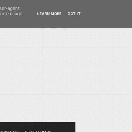
user-agent
erate usage
LEARN MORE
GOT IT