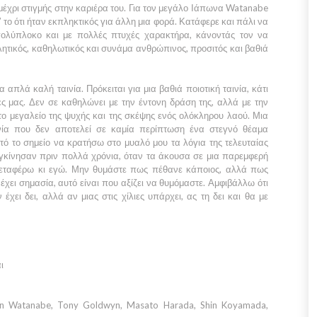
μέχρι στιγμής στην καριέρα του. Για τον μεγάλο
Ιάπωνα Watanabe
 το ότι ήταν εκπληκτικός για άλλη μια φορά. Κατάφερε και πάλι να
πολύπλοκο και με πολλές πτυχές χαρακτήρα, κάνοντάς τον να
βλητικός, καθηλωτικός και συνάμα ανθρώπινος, προσιτός και βαθιά
 απλά καλή ταινία. Πρόκειται για μια βαθιά ποιοτική ταινία, κάτι
ς μας. Δεν σε καθηλώνει με την έντονη δράση της, αλλά με την
ο μεγαλείο της ψυχής και της σκέψης ενός ολόκληρου λαού. Μια
ινία που δεν αποτελεί σε καμία περίπτωση ένα στεγνό θέαμα
ό το σημείο να κρατήσω στο μυαλό μου τα λόγια της τελευταίας
γκίνησαν πριν πολλά χρόνια, όταν τα άκουσα σε μια παρεμφερή
μεταφέρω κι εγώ. Μην θυμάστε πως πέθανε κάποιος, αλλά πως
υ έχει σημασία, αυτό είναι που αξίζει να θυμόμαστε. Αμφιβάλλω ότι
χει δει, αλλά αν μιας στις χίλιες υπάρχει, ας τη δει και θα με
ι
en Watanabe, Tony Goldwyn, Masato Harada, Shin Koyamada,