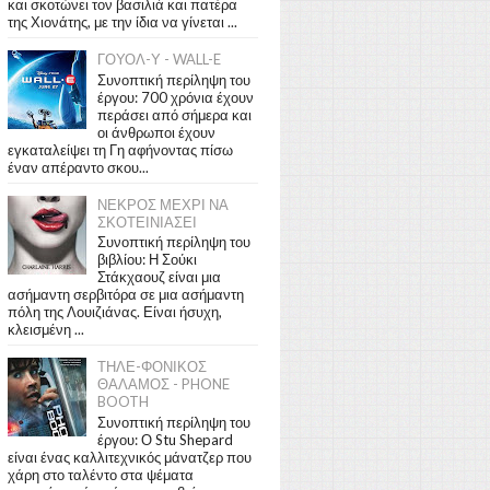
και σκοτώνει τον βασιλιά και πατέρα
της Χιονάτης, με την ίδια να γίνεται ...
ΓΟΥΟΛ-Υ - WALL-E
Συνοπτική περίληψη του
έργου: 700 χρόνια έχουν
περάσει από σήμερα και
οι άνθρωποι έχουν
εγκαταλείψει τη Γη αφήνοντας πίσω
έναν απέραντο σκου...
ΝΕΚΡΟΣ ΜΕΧΡΙ ΝΑ
ΣΚΟΤΕΙΝΙΑΣΕΙ
Συνοπτική περίληψη του
βιβλίου: Η Σούκι
Στάκχαουζ είναι μια
ασήμαντη σερβιτόρα σε μια ασήμαντη
πόλη της Λουιζιάνας. Είναι ήσυχη,
κλεισμένη ...
ΤΗΛΕ-ΦΟΝΙΚΟΣ
ΘΑΛΑΜΟΣ - PHONE
BOOTH
Συνοπτική περίληψη του
έργου: Ο Stu Shepard
είναι ένας καλλιτεχνικός μάνατζερ που
χάρη στο ταλέντο στα ψέματα