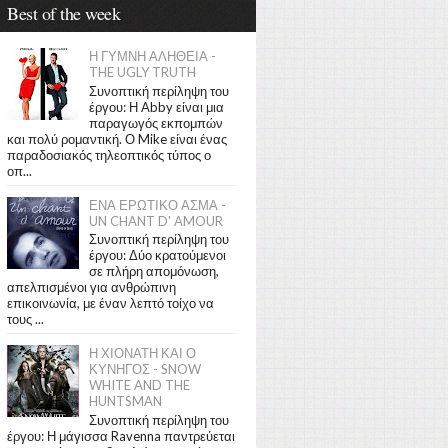
Best of the week
Η ΓΥΜΝΗ ΑΛΗΘΕΙΑ -
THE UGLY TRUTH
Συνοπτική περίληψη του
έργου: Η Abby είναι μια
παραγωγός εκπομπών
και πολύ ρομαντική. Ο Mike είναι ένας
παραδοσιακός τηλεοπτικός τύπος ο
οπ...
ΕΝΑ ΕΡΩΤΙΚΟ ΑΣΜΑ -
UN CHANT D' AMOUR
Συνοπτική περίληψη του
έργου: Δύο κρατούμενοι
σε πλήρη απομόνωση,
απελπισμένοι για ανθρώπινη
επικοινωνία, με έναν λεπτό τοίχο να
τους ...
Η ΧΙΟΝΑΤΗ ΚΑΙ Ο
ΚΥΝΗΓΟΣ - SNOW
WHITE AND THE
HUNTSMAN
Συνοπτική περίληψη του
έργου: Η μάγισσα Ravenna παντρεύεται