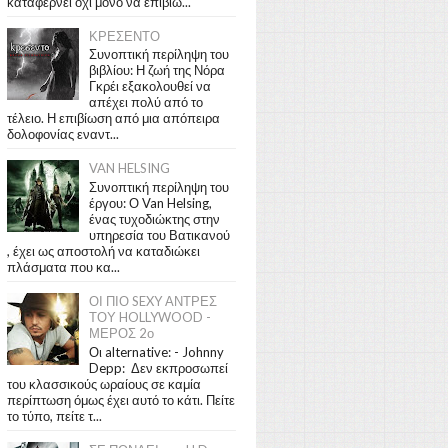
καταφέρνει όχι μόνο να επιβιώ...
ΚΡΕΣΕΝΤΟ
Συνοπτική περίληψη του
βιβλίου: Η ζωή της Νόρα
Γκρέι εξακολουθεί να
απέχει πολύ από το
τέλειο. Η επιβίωση από μια απόπειρα
δολοφονίας εναντ...
VAN HELSING
Συνοπτική περίληψη του
έργου: Ο Van Helsing,
ένας τυχοδιώκτης στην
υπηρεσία του Βατικανού
, έχει ως αποστολή να καταδιώκει
πλάσματα που κα...
ΟΙ ΠΙΟ SEXY ΑΝΤΡΕΣ
ΤΟΥ HOLLYWOOD -
ΜΕΡΟΣ 2ο
Οι alternative: - Johnny
Depp: Δεν εκπροσωπεί
του κλασσικούς ωραίους σε καμία
περίπτωση όμως έχει αυτό το κάτι. Πείτε
το τύπο, πείτε τ...