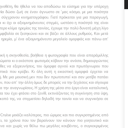
κηνοθέτη, θα ήθελα να του αποδώσω τα εύσημα για την υπέροχη
Να δώσει ζωή σε έναν άγνωστο σε ‘μας κόσμο, με μια ποιότητα
 σύγχρονου κινηματογράφου. Γιατί πρόκειται για μια παραγωγή,
 κι όχι οι αξιομνημόνευτες στιγμές, ωστόσο η ποιότητά της είναι
ότερο κλίμα ηρεμίας της ταινίας, έχουμε την πολύ δυνατή μάχη λίγο
μφιβολία σε ξεσηκώνει και σε βάζει σε άλλους ρυθμούς. Και μετά
η ηρεμία, μ’ ένα αξιομνημόνευτο μεγαλείο ομορφιάς και πάνω απ’
τική η σκηνοθεσία, βοήθεια η φωτογραφία που είναι απαράμιλλης
ρώματα κι ο εκάστοτε φωτισμός κόβουν την ανάσα, δημιουργώντας
θες να εξερευνήσεις, του όμορφα αγνού και πρωτόγνωρου που
στικά που κρύβει. Κι όλη αυτή η εικαστική ομορφιά έρχεται να
ή. Με μια μουσική μεν που δεν πρωτοτυπεί και σαν μοτίβο πατάει
, που απ’ την άλλη όμως δε μπορείς να την ξεχάσεις και σίγουρα
α την αναγνωρίσεις. Η χρήση της μέσα στο έργο είναι καταλυτική,
τα του έχει φτάσει στο ζενίθ, εκτινάζοντας τη συγκίνηση στα ύψη.
πό της, να στιγματίσει δηλαδή την ταινία και να συγνικήσει σε
Cruise
μοιάζει καλύτερος, πιο ώριμος και πιο συγκροτημένος από
ι, τα χρόνια που τον βαραίνουν τον κάνουν πιο γοητευτικό και
ένα και χωρίς να θέλω πω μεγάλες κουβέντες, ο συγκεκριμένος