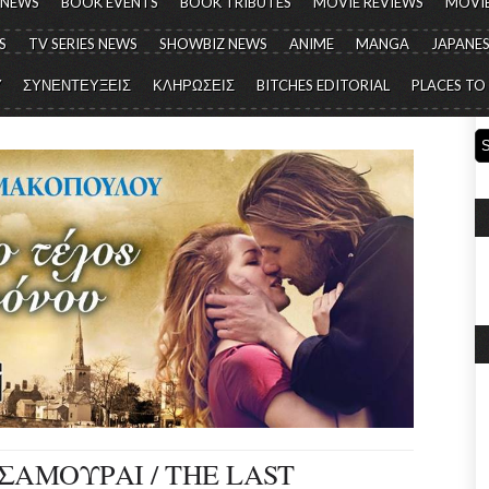
 NEWS
BOOK EVENTS
BOOK TRIBUTES
MOVIE REVIEWS
MOVIE
S
TV SERIES NEWS
SHOWBIZ NEWS
ANIME
MANGA
JAPANES
Y
ΣΥΝΕΝΤΕΥΞΕΙΣ
ΚΛΗΡΩΣΕΙΣ
BITCHES EDITORIAL
PLACES TO
ΣΑΜΟΥΡΑΙ / THE LAST