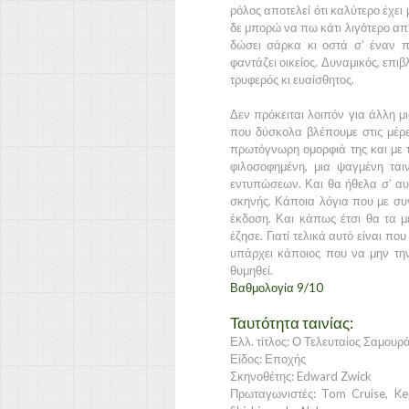
ρόλος αποτελεί ότι καλύτερο έχει 
δε μπορώ να πω κάτι λιγότερο απ’
δώσει σάρκα κι οστά σ’ έναν 
φαντάζει οικείος. Δυναμικός, επι
τρυφερός κι ευαίσθητος.
Δεν πρόκειται λοιπόν για άλλη μια
που δύσκολα βλέπουμε στις μέρε
πρωτόγνωρη ομορφιά της και με τ
φιλοσοφημένη, μια ψαγμένη τα
εντυπώσεων. Και θα ήθελα σ’ αυτ
σκηνής. Κάποια λόγια που με συ
έκδοση. Και κάπως έτσι θα τα 
έζησε. Γιατί τελικά αυτό είναι πο
υπάρχει κάποιος που να μην την έ
θυμηθεί.
Βαθμολογία 9/10
Ταυτότητα ταινίας:
Ελλ. τίτλος: Ο Τελευταίος Σαμουρά
Είδος: Εποχής
Σκηνοθέτης: Edward Zwick
Πρωταγωνιστές: Tom Cruise, K