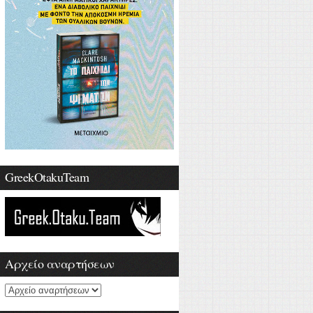
GreekOtakuTeam
Αρχείο αναρτήσεων