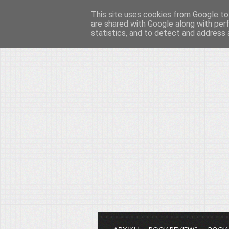
This site uses cookies from Google to 
Το μεγαλείο των Τεχ
are shared with Google along with per
statistics, and to detect and address 
Είμαστε πάντα εδώ για να μιλάμε γ