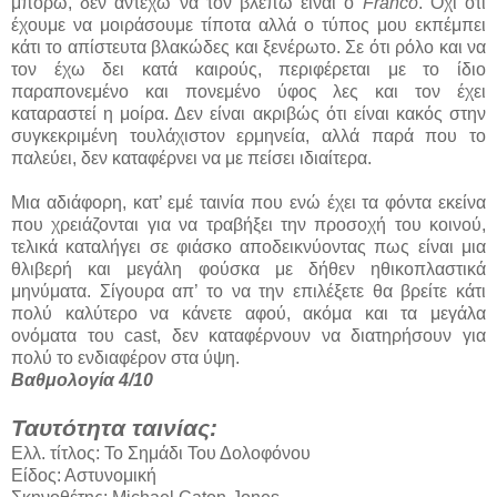
μπορώ, δεν αντέχω να τον βλέπω είναι ο
Franco
. Όχι ότι
έχουμε να μοιράσουμε τίποτα αλλά ο τύπος μου εκπέμπει
κάτι το απίστευτα βλακώδες και ξενέρωτο. Σε ότι ρόλο και να
τον έχω δει κατά καιρούς, περιφέρεται με το ίδιο
παραπονεμένο και πονεμένο ύφος λες και τον έχει
καταραστεί η μοίρα. Δεν είναι ακριβώς ότι είναι κακός στην
συγκεκριμένη τουλάχιστον ερμηνεία, αλλά παρά που το
παλεύει, δεν καταφέρνει να με πείσει ιδιαίτερα.
Μια αδιάφορη, κατ’ εμέ ταινία που ενώ έχει τα φόντα εκείνα
που χρειάζονται για να τραβήξει την προσοχή του κοινού,
τελικά καταλήγει σε φιάσκο αποδεικνύοντας πως είναι μια
θλιβερή και μεγάλη φούσκα με δήθεν ηθικοπλαστικά
μηνύματα. Σίγουρα απ’ το να την επιλέξετε θα βρείτε κάτι
πολύ καλύτερο να κάνετε αφού, ακόμα και τα μεγάλα
ονόματα του cast, δεν καταφέρνουν να διατηρήσουν για
πολύ το ενδιαφέρον στα ύψη.
Βαθμολογία 4/10
Ταυτότητα ταινίας:
Ελλ. τίτλος: Το Σημάδι Του Δολοφόνου
Είδος: Αστυνομική