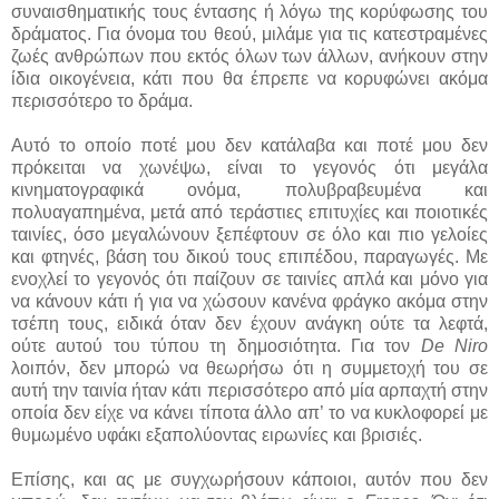
συναισθηματικής τους έντασης ή λόγω της κορύφωσης του
δράματος. Για όνομα του θεού, μιλάμε για τις κατεστραμένες
ζωές ανθρώπων που εκτός όλων των άλλων, ανήκουν στην
ίδια οικογένεια, κάτι που θα έπρεπε να κορυφώνει ακόμα
περισσότερο το δράμα.
Αυτό το οποίο ποτέ μου δεν κατάλαβα και ποτέ μου δεν
πρόκειται να χωνέψω, είναι το γεγονός ότι μεγάλα
κινηματογραφικά ονόμα, πολυβραβευμένα και
πολυαγαπημένα, μετά από τεράστιες επιτυχίες και ποιοτικές
ταινίες, όσο μεγαλώνουν ξεπέφτουν σε όλο και πιο γελοίες
και φτηνές, βάση του δικού τους επιπέδου, παραγωγές. Με
ενοχλεί το γεγονός ότι παίζουν σε ταινίες απλά και μόνο για
να κάνουν κάτι ή για να χώσουν κανένα φράγκο ακόμα στην
τσέπη τους, ειδικά όταν δεν έχουν ανάγκη ούτε τα λεφτά,
ούτε αυτού του τύπου τη δημοσιότητα. Για τον
De Niro
λοιπόν, δεν μπορώ να θεωρήσω ότι η συμμετοχή του σε
αυτή την ταινία ήταν κάτι περισσότερο από μία αρπαχτή στην
οποία δεν είχε να κάνει τίποτα άλλο απ’ το να κυκλοφορεί με
θυμωμένο υφάκι εξαπολύοντας ειρωνίες και βρισιές.
Επίσης, και ας με συγχωρήσουν κάποιοι, αυτόν που δεν