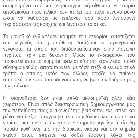
απομακρύνει από μια κινηματογραφική αίθουσα. Η ιστορία
αποδεικνύει πως τελικά, δεν παίζει και πολύ μεγάλο ρόλο
ώστε να καθορίζει τις επιλογές σου αφού λειτουργεί
περισσότερο ως κράχτης και λιγότερο ποιοτικά.
Το μοναδικό ενδιαφέρον κομμάτι του σεναρίου εντοπίζεται
στο γεγονός ότι η υπόθεση βασίζεται σε πραγματικά
γεγονότα τα οποία και διαδραματίστηκαν στην
Αμερική
περίπου πριν μια δεκαετία. Όμως το ενδιαφέρον που
προκαλεί αυτό το κομμάτι ρεαλιστικότητας εξαντλείται πολύ
σύντομα καθώς, αποτυπώνεται με τόσο πεζό κι εκνευριστικό
τρόπο ο οποίος εκτός των άλλων, αρχίζει να παίρνει
σταδιακά την κατιούσα αδυνατώντας να βρει τον δρόμο προς
την επάνοδο.
Η σκηνοθεσία δεν είναι απλά ακαδημαϊκή αλλά κάτι
χειρότερο. Είναι απλά διεκπεραιωτική δημιουργώντας μας
την πεποίθηση πως ο σκηνοθέτης βρισκόταν εκεί απλά και
μόνο γιατί είχε υπογράψει ένα συμβόλαιο και έπρεπε να
γυρίσει μια ταινία στην οποία διατήρησε την ίδια επίπεδη
πορεία καθ’ όλη της την διάρκεια, ακόμα και στα σημεία
εκείνα όπου έπρεπε να δοθεί έμφαση λόγω της