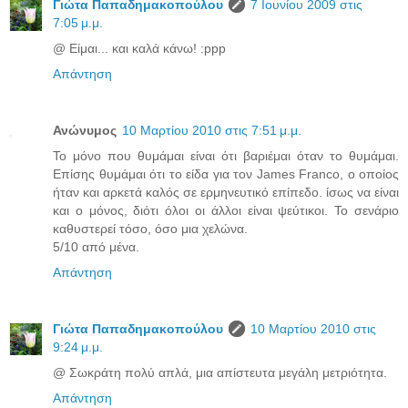
Γιώτα Παπαδημακοπούλου
7 Ιουνίου 2009 στις
7:05 μ.μ.
@ Είμαι... και καλά κάνω! :ppp
Απάντηση
Ανώνυμος
10 Μαρτίου 2010 στις 7:51 μ.μ.
Το μόνο που θυμάμαι είναι ότι βαριέμαι όταν το θυμάμαι.
Επίσης θυμάμαι ότι το είδα για τον James Franco, ο οποίος
ήταν και αρκετά καλός σε ερμηνευτικό επίπεδο. ίσως να είναι
και ο μόνος, διότι όλοι οι άλλοι είναι ψεύτικοι. Το σενάριο
καθυστερεί τόσο, όσο μια χελώνα.
5/10 από μένα.
Απάντηση
Γιώτα Παπαδημακοπούλου
10 Μαρτίου 2010 στις
9:24 μ.μ.
@ Σωκράτη πολύ απλά, μια απίστευτα μεγάλη μετριότητα.
Απάντηση