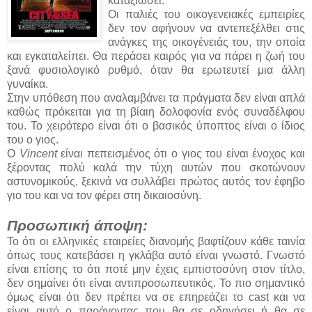
καταξιώσει.
Οι παλιές του οικογενειακές εμπειρίες
δεν τον αφήνουν να αντεπεξέλθει στις
ανάγκες της οικογένειάς του, την οποία
και εγκαταλείπει. Θα περάσει καιρός για να πάρει η ζωή του
ξανά φυσιολογικό ρυθμό, όταν θα ερωτευτεί μια άλλη
γυναίκα.
Στην υπόθεση που αναλαμβάνει τα πράγματα δεν είναι απλά
καθώς πρόκειται για τη βίαιη δολοφονία ενός συναδέλφου
του. Το χειρότερο είναι ότι ο βασικός ύποπτος είναι ο ίδιος
του ο γιος.
Ο
Vincent
είναι πεπεισμένος ότι ο γιος του είναι ένοχος και
ξέροντας πολύ καλά την τύχη αυτών που σκοτώνουν
αστυνομικούς, ξεκινά να συλλάβει πρώτος αυτός τον έφηβο
γιο του και να τον φέρει στη δικαιοσύνη.
Προσωπική άποψη:
Το ότι οι ελληνικές εταιρείες διανομής βαφτίζουν κάθε ταινία
όπως τους κατεβάσει η γκλάβα αυτό είναι γνωστό. Γνωστό
είναι επίσης το ότι ποτέ μην έχεις εμπιστοσύνη στον τίτλο,
δεν σημαίνει ότι είναι αντιπροσωπευτικός. Το πιο σημαντικό
όμως είναι ότι δεν πρέπει να σε επηρεάζει το cast και να
είναι αυτό ο παράγοντας που θα σε οδηγήσει ή θα σε