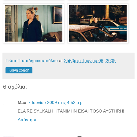
Γιώτα Παπαδημακοπούλου
at
Σάββατο, Ιουνίου 06, 2009
Κοινή χρήση
6 σχόλια:
Max
7 Ιουνίου 2009 στις 4:52 μ.μ.
ELA RE SY...KALH HTAN!MHN EISAI TOSO AYSTHRH!
Απάντηση