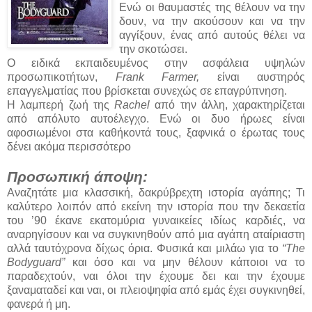
Ενώ οι θαυμαστές της θέλουν να την
δουν, να την ακούσουν και να την
αγγίξουν, ένας από αυτούς θέλει να
την σκοτώσει.
Ο ειδικά εκπαιδευμένος στην ασφάλεια υψηλών
προσωπικοτήτων,
Frank Farmer,
είναι αυστηρός
επαγγελματίας που βρίσκεται συνεχώς σε επαγρύπνηση.
Η λαμπερή ζωή της
Rachel
από την άλλη, χαρακτηρίζεται
από απόλυτο αυτοέλεγχο. Ενώ οι δυο ήρωες είναι
αφοσιωμένοι στα καθήκοντά τους, ξαφνικά ο έρωτας τους
δένει ακόμα περισσότερο
Προσωπική άποψη:
Αναζητάτε μια κλασσική, δακρύβρεχτη ιστορία αγάπης; Τι
καλύτερο λοιπόν από εκείνη την ιστορία που την δεκαετία
του ’90 έκανε εκατομύρια γυναικείες ιδίως καρδιές, να
αναρηγίσουν και να συγκινηθούν από μια αγάπη αταίριαστη
αλλά ταυτόχρονα δίχως όρια. Φυσικά και μιλάω για το
“The
Bodyguard”
και όσο και να μην θέλουν κάποιοι να το
παραδεχτούν, ναι όλοι την έχουμε δει και την έχουμε
ξαναματαδεί και ναι, οι πλειοψηφία από εμάς έχει συγκινηθεί,
φανερά ή μη.