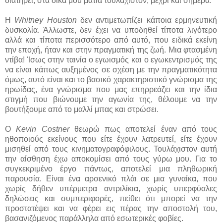
διατηρεί, στα δικά μου μάτια τουλάχιστον, μέχρι και σήμερα.
Η
Whitney Houston
δεν αντιμετωπίζει κάποια ερμηνευτική
δυσκολία. Άλλωστε, δεν έχει να υποδηθεί τίποτα λιγότερο
αλλά και τίποτα περισσότερο από αυτό, που ειδικά εκείνη
την εποχή, ήταν και στην πραγματική της ζωή. Μια φτασμένη
ντίβα! Ίσως στην ταινία ο εγωισμός και ο εγωκεντρισμός της
να είναι κάπως αυξημένος σε σχέση με την πραγματικότητα
όμως, αυτό είναι και το βασικό χαρακτηριστικό γνώρισμα της
ηρωίδας, ένα γνώρισμα που μας επηρρεάζει και την ίδια
στιγμή που βιώνουμε την αγωνία της, θέλουμε να την
βουτήξουμε από το μαλλί μπας και στρώσει.
Ο
Kevin Costner
θεωρώ πως αποτελεί έναν από τους
ηθοποιούς εκείνους που είτε έχουν λατρευτεί, είτε έχουν
μισηθεί από τους κινηματογραφόφιλους. Τουλάχιστον αυτή
την αίσθηση έχω αποκομίσει από τους γύρω μου. Για το
συγκεκριμένο έργο πάντως, αποτελεί μια πληθωρική
παρουσία. Είναι ένα αρσενικό πλάι σε μια γυναίκα, που
χωρίς δήθεν υπέρμετρα αντριλίκια, χωρίς υπερφύαλες
δηλώσεις και συμπεριφορές, πείθει ότι μπορεί να την
προστατέψει και να φέρει εις πέρας την αποστολή του,
βασανιζόμενος παράλληλα από εσωτερικές φοβίες.