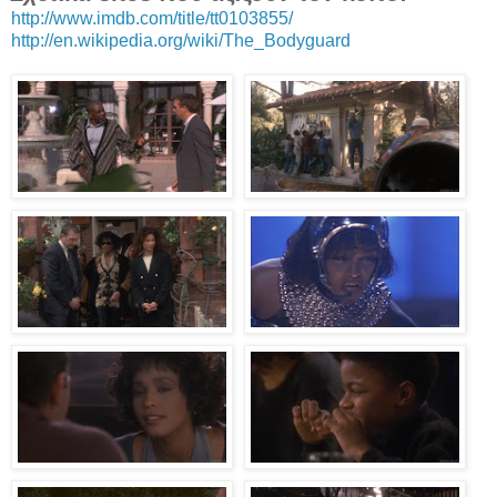
http://www.imdb.com/title/tt0103855/
http://en.wikipedia.org/wiki/The_Bodyguard