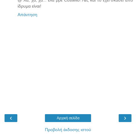
@ Χα, χα, χα... έλα βρε Costello! Λες και το έχει σκάσει από
ίδρυμα είναι!
Απάντηση
‹
›
Αρχική σελίδα
Προβολή έκδοσης ιστού