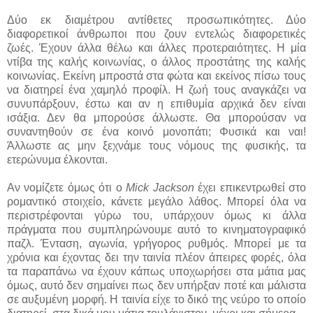
Δύο εκ διαμέτρου αντίθετες προσωπικότητες. Δύο
διαφορετικοί άνθρωποι που ζουν εντελώς διαφορετικές
ζωές. Έχουν άλλα θέλω και άλλες προτεραιότητες. Η μία
ντίβα της καλής κοινωνίας, ο άλλος προστάτης της καλής
κοινωνίας. Εκείνη μπροστά στα φώτα και εκείνος πίσω τους
να διατηρεί ένα χαμηλό προφίλ. Η ζωή τους αναγκάζει να
συνυπάρξουν, έστω και αν η επιθυμία αρχικά δεν είναι
ισάξια. Δεν θα μπορούσε άλλωστε. Θα μπορούσαν να
συναντηθούν σε ένα κοινό μονοπάτι; Φυσικά και ναι!
Άλλωστε ας μην ξεχνάμε τους νόμους της φυσικής, τα
ετερώνυμα έλκονται.
Αν νομίζετε όμως ότι ο
Mick Jackson
έχει επικεντρωθεί στο
ρομαντικό στοιχείο, κάνετε μεγάλο λάθος. Μπορεί όλα να
περιστρέφονται γύρω του, υπάρχουν όμως κι άλλα
πράγματα που συμπληρώνουμε αυτό το κινηματογραφικό
παζλ. Ένταση, αγωνία, γρήγορος ρυθμός. Μπορεί με τα
χρόνια και έχοντας δει την ταινία πλέον άπειρες φορές, όλα
τα παραπάνω να έχουν κάπως υποχωρήσει στα μάτια μας
όμως, αυτό δεν σημαίνει πως δεν υπήρξαν ποτέ και μάλιστα
σε αυξυμένη μορφή. Η ταινία είχε το δικό της νεύρο το οποίο