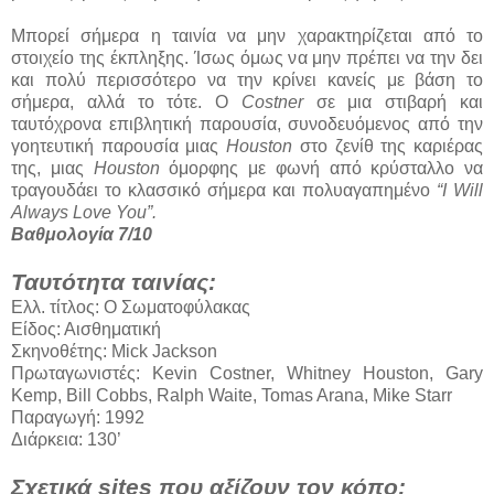
Μπορεί σήμερα η ταινία να μην χαρακτηρίζεται από το
στοιχείο της έκπληξης. Ίσως όμως να μην πρέπει να την δει
και πολύ περισσότερο να την κρίνει κανείς με βάση το
σήμερα, αλλά το τότε. Ο
Costner
σε μια στιβαρή και
ταυτόχρονα επιβλητική παρουσία, συνοδευόμενος από την
γοητευτική παρουσία μιας
Houston
στο ζενίθ της καριέρας
της, μιας
Houston
όμορφης με φωνή από κρύσταλλο να
τραγουδάει το κλασσικό σήμερα και πολυαγαπημένο
“I Will
Always Love You”.
Βαθμολογία 7/10
Ταυτότητα ταινίας:
Ελλ. τίτλος: Ο Σωματοφύλακας
Είδος: Αισθηματική
Σκηνοθέτης: Mick Jackson
Πρωταγωνιστές: Kevin Costner, Whitney Houston, Gary
Kemp, Bill Cobbs, Ralph Waite, Tomas Arana, Mike Starr
Παραγωγή: 1992
Διάρκεια: 130’
Σχετικά sites που αξίζουν τον κόπο: