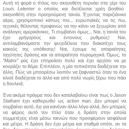
Αυτή τη φορά ο τίτλος του σκηνοθέτη περνάει στα χέρι του
Louis Leterrier
ο οποίος και διετέλεσαι χρέη βοηθού
σκηνοθέτη στην προηγούμενη ταινία. Έχοντας παριζιάνικο
αέρα, χρησιμοποιεί κάπως πιο... ευρωπαϊκές να τις πω,
τεχνικές θέλοντας προφανώς να την κάνει να ξεχωρίσει από
ανάλογες αμερικάνικες. Τι συμβαίνει όμως... Ναι, η ταινία του
έχει γρήγορους και έντονους ρυθμούς! Ναι,
αντιλαμβανόμαστε την ψυχεδέλεια που διακατέχει τους
κακούς της υπόθεσης! Ναι, έχουμε τις απαραίτητες
ταχύτητες δράσης και τα απαραίτητα πυρομαχικά. Όμως, το
“Matrix”
μας έχει επηρεάσει πολύ και έχει αρχίσει να με
κουράζει το θέμα. Επιπλέον, η μία τυπικότητα διαδέχεται την
άλλη. Πώς να μποορέσω λοιπόν να ξαφνιαστώ όταν το ένα
κλισέ διαδέχεται το άλλο και από πολύ νωρίς ξέρω που πάει
η δουλειά;
Ένα ακόμα πράγμα που δεν καταλαβαίνω είναι πως ο
Jason
Statham
έχει καθιερωθεί ως action man. Δεν μπορεί να
συμβαίνει αυτό, όχι για κανέναν άλλο λόγο αλλά, δεν μπορείς
να φέρεις αυτό τον τίτλο όταν η δράση στην οποία
συμμετέχεις είναι μέσω ταινιών που προσφέρουν ασφάλεια
και μέτρο. Η δράση δεν έχει μέτρα και σταθμά οπότε, αν τα