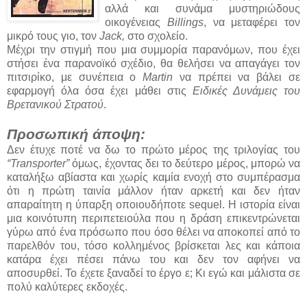
αλλά και συνάμα μυστηριώδους
οικογένειας
Billings
, να μεταφέρει τον
μικρό τους γιο, τον
Jack,
στο σχολείο.
Μέχρι την στιγμή που μια συμμορία παρανόμων, που έχει
στήσει ένα παρανοϊκό σχέδιο, θα θελήσει να απαγάγει τον
πιτσιρίκο, με συνέπεια ο
Martin
να πρέπει να βάλει σε
εφαρμογή όλα όσα έχει μάθει στις
Ειδικές Δυνάμεις του
Βρετανικού Στρατού
.
Προσωπική άποψη:
Δεν έτυχε ποτέ να δω το πρώτο μέρος της τριλογίας του
“Transporter”
όμως, έχοντας δει το δεύτερο μέρος, μπορώ να
καταλήξω αβίαστα και χωρίς καμία ενοχή στο συμπέρασμα
ότι η πρώτη ταινία μάλλον ήταν αρκετή και δεν ήταν
απαραίτητη η ύπαρξη οποιουδήποτε sequel. Η ιστορία είναι
μια κοινότυπη περιπετειούλα που η δράση επικεντρώνεται
γύρω από ένα πρόσωπο που όσο θέλει να αποκοπεί από το
παρελθόν του, τόσο κολλημένος βρίσκεται λες και κάποια
κατάρα έχει πέσει πάνω του και δεν τον αφήνει να
αποσυρθεί. Το έχετε ξαναδεί το έργο ε; Κι εγώ και μάλιστα σε
πολύ καλύτερες εκδοχές.