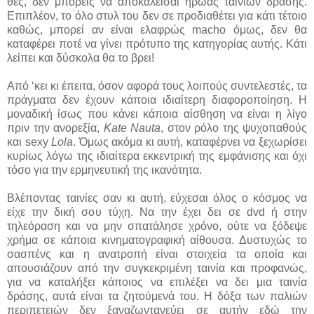
θες, δεν μπορείς να αποκαλείσαι ήρωας ταινιών δράσης.
Επιπλέον, το όλο στυλ του δεν σε προδιαθέτει για κάτι τέτοιο
καθώς, μπορεί αν είναι ελαφρώς macho όμως, δεν θα
καταφέρει ποτέ να γίνει πρότυπο της κατηγορίας αυτής. Κάτι
λείπει και δύσκολα θα το βρει!
Από ‘κει κι έπειτα, όσον αφορά τους λοιπούς συντελεστές, τα
πράγματα δεν έχουν κάποια ιδιαίτερη διαφοροποίηση. Η
μοναδική ίσως που κάνει κάποια αίσθηση να είναι η λίγο
πριν την ανορεξία,
Kate Nauta
, στον ρόλο της ψυχοπαθούς
και sexy
Lola
. Όμως ακόμα κι αυτή, καταφέρνει να ξεχωρίσει
κυρίως λόγω της ιδιαίτερα εκκεντρική της εμφάνισης και όχι
τόσο για την ερμηνευτική της ικανότητα.
Βλέποντας ταινίες σαν κι αυτή, εύχεσαι όλος ο κόσμος να
είχε την δική σου τύχη. Να την έχει δει σε dvd ή στην
τηλεόραση και να μην σπατάλησε χρόνο, ούτε να ξόδεψε
χρήμα σε κάποια κινηματογραφική αίθουσα. Δυστυχώς το
σασπένς και η ανατροπή είναι στοιχεία τα οποία και
απουσιάζουν από την συγκεκριμένη ταινία και προφανώς,
για να καταλήξει κάποιος να επιλέξει να δει μια ταινία
δράσης, αυτά είναι τα ζητούμενά του. Η δόξα των παλιών
περιπετειών δεν ξαναζωντανεύει σε αυτήν εδώ την