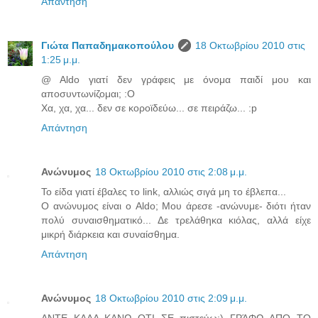
Απάντηση
Γιώτα Παπαδημακοπούλου
18 Οκτωβρίου 2010 στις
1:25 μ.μ.
@ Aldo γιατί δεν γράφεις με όνομα παιδί μου και
αποσυντωνίζομαι; :O
Χα, χα, χα... δεν σε κοροϊδεύω... σε πειράζω... :p
Απάντηση
Ανώνυμος
18 Οκτωβρίου 2010 στις 2:08 μ.μ.
Το είδα γιατί έβαλες το link, αλλιώς σιγά μη το έβλεπα...
Ο ανώνυμος είναι ο Aldo; Μου άρεσε -ανώνυμε- διότι ήταν
πολύ συναισθηματικό... Δε τρελάθηκα κιόλας, αλλά είχε
μικρή διάρκεια και συναίσθημα.
Απάντηση
Ανώνυμος
18 Οκτωβρίου 2010 στις 2:09 μ.μ.
ANTE KAΛA KANΩ OTI ΣE πιστεύω:) ΓΡΆΦΩ AΠO TO