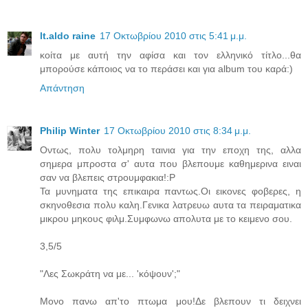
lt.aldo raine
17 Οκτωβρίου 2010 στις 5:41 μ.μ.
κοίτα με αυτή την αφίσα και τον ελληνικό τίτλο...θα
μπορούσε κάποιος να το περάσει και για album του καρά:)
Απάντηση
Philip Winter
17 Οκτωβρίου 2010 στις 8:34 μ.μ.
Οντως, πολυ τολμηρη ταινια για την εποχη της, αλλα
σημερα μπροστα σ' αυτα που βλεπουμε καθημερινα ειναι
σαν να βλεπεις στρουμφακια!:Ρ
Τα μυνηματα της επικαιρα παντως.Οι εικονες φοβερες, η
σκηνοθεσια πολυ καλη.Γενικα λατρευω αυτα τα πειραματικα
μικρου μηκους φιλμ.Συμφωνω απολυτα με το κειμενο σου.
3,5/5
"Λες Σωκράτη να με... 'κόψουν';"
Μονο πανω απ'το πτωμα μου!Δε βλεπουν τι δειχνει