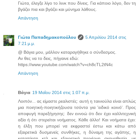
Γιώτα, έλεγξε λίγο το λινκ που δίνεις. Για κάποιο λόγο, δεν τη
βγάζει πια και βγάζει και μύνημα λάθους.
Απάντηση
Γιώτα Παπαδημακοπούλου
5 Απριλίου 2014 στις
7:21 μ.μ.
@ Βάγια μου, μάλλον καταραγήθηκε ο σύνδεσμος.
Αν θες να το δεις, πήγαινε εδώ:
https://www.youtube.com/watch?v=ch8cTL2tN4c
Απάντηση
Βάγια
19 Μαΐου 2014 στις 1:07 π.μ.
Λοιπόν... ας είμαστε ρεαλιστές: αυτή η ταινιούλα είναι απλώς
μια ποιητική-ποιητικήζουσα τσόντα για 'ειδικό κοινό'. Προς
αποφυγή παρεξήγησης: δεν εννοώ ότι δεν έχει καλλιτεχνική
αξία ή ότι στερείται νοήματος. Κάθε άλλο! Και νοήματα έχει:
η έλξη που μπορεί να εκφραστεί έστω και κάτω από
εξαιρετικά δυσμενείς συνθήκες, η δύναμη της αγάπης, η
καταπίεση κτλ και εξαιρετικά περιέργη σκηνοθεσία, με