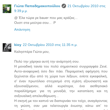
Γιώτα Παπαδημακοπούλου
21 Οκτωβρίου 2010 στις
9:39 μ.μ.
@ Έλα τώρα ρε bauer που μας κράζεις...
Ουστ στα μούτρα σου... :P
Απάντηση
kioy
22 Οκτωβρίου 2010 στις 11:35 π.μ.
Καλησπέρα Γιώτα μου,
Πολύ την χάρηκα αυτή την ανάρτησή σου.
Η μοναδική ταινία του πολύ σημαντικού συγγραγφέα Ζενέ.
Αυτο-αναφορική όσο δεν πάει. Πειραματική αφήγηση που
ξεχύνεται έξω από τη χώρα των λέξεων, ενίοτε εγκεφαλική,
σ' έναν πρωτόλειο στοχασμό στη σχέση εξουσιαστή και
εξουσιαζόμενου, αλλά κυριότερα, ένα αισθησιακό
παραλλήρημα: για τη μοναξιά, την καταπίεση και τη
σεξουαλική απελευθέρωση...
Η σκηνή με τον καπνό να διαπερνάει τον τοίχο, αναγάγοντας
τη γεύση, σαν μια τελετουργία ένωσης κάτω απ' το