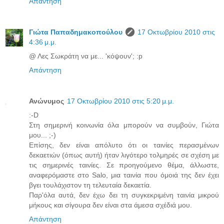
Απάντηση
Γιώτα Παπαδημακοπούλου
17 Οκτωβρίου 2010 στις
4:36 μ.μ.
@ Λες Σωκράτη να με... 'κόψουν'; :p
Απάντηση
Ανώνυμος
17 Οκτωβρίου 2010 στις 5:20 μ.μ.
:-D
Στη σημερινή κοινωνία όλα μπορούν να συμβούν, Γιώτα
μου... ;-)
Επίσης, δεν είναι απόλυτο ότι οι ταινίες περασμένων
δεκαετιών (όπως αυτή) ήταν λιγότερο τολμηρές σε σχέση με
τις σημερινές ταινίες. Σε προηγούμενο θέμα, άλλωστε,
αναφερόμαστε στο Salo, μια ταινία που όμοιά της δεν έχει
βγει τουλάχιστον τη τελευταία δεκαετία.
Παρ'όλα αυτά, δεν έχω δει τη συγκεκριμένη ταινία μικρού
μήκους και σίγουρα δεν είναι στα άμεσα σχέδιά μου.
Απάντηση