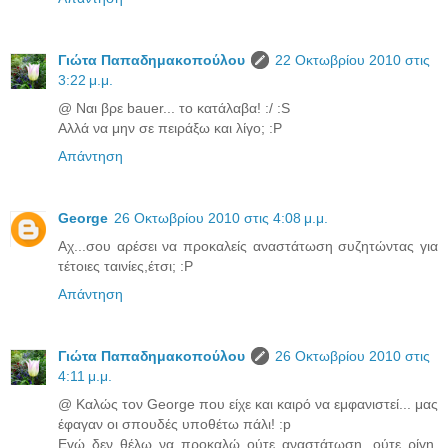
Γιώτα Παπαδημακοπούλου
22 Οκτωβρίου 2010 στις
3:22 μ.μ.
@ Ναι βρε bauer... το κατάλαβα! :/ :S
Αλλά να μην σε πειράξω και λίγο; :P
Απάντηση
George
26 Οκτωβρίου 2010 στις 4:08 μ.μ.
Αχ...σου αρέσει να προκαλείς αναστάτωση συζητώντας για
τέτοιες ταινίες,έτσι; :P
Απάντηση
Γιώτα Παπαδημακοπούλου
26 Οκτωβρίου 2010 στις
4:11 μ.μ.
@ Καλώς τον George που είχε και καιρό να εμφανιστεί... μας
έφαγαν οι σπουδές υποθέτω πάλι! :p
Εγώ δεν θέλω να προκαλώ ούτε αναστάτωση, ούτε ρίγη,