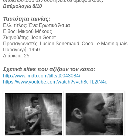
οποία ωστόσο δεν συστήνετε σε ομοφοβικούς.
Βαθμολογία 8/10
Ταυτότητα ταινίας:
Ελλ. τίτλος: Ένα Ερωτικό Άσμα
Είδος: Μικρού Μήκους
Σκηνοθέτης: Jean Genet
Πρωταγωνιστές: Lucien Senemaud, Coco Le Martiniquais
Παραγωγή: 1950
Διάρκεια: 25'
Σχετικά sites που αξίζουν τον κόπο:
http://www.imdb.com/title/tt0043084/
https://www.youtube.com/watch?v=ch8cTL2tN4c