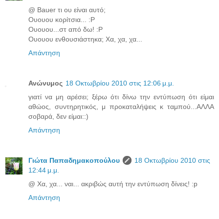
@ Bauer τι ου είναι αυτό;
Ουουου κορίτσια... :P
Ουουου...στ από δω! :P
Ουουου ενθουσιάστηκα; Χα, χα, χα...
Απάντηση
Ανώνυμος
18 Οκτωβρίου 2010 στις 12:06 μ.μ.
γιατί να μη αρέσει; ξέρω ότι δίνω την εντύπωση ότι είμαι
αθώος, συντηρητικός, μ προκαταλήψεις κ ταμπού...AΛΛA
σοβαρά, δεν είμαι::)
Απάντηση
Γιώτα Παπαδημακοπούλου
18 Οκτωβρίου 2010 στις
12:44 μ.μ.
@ Χα, χα... ναι... ακριβώς αυτή την εντύπωση δίνεις! :p
Απάντηση