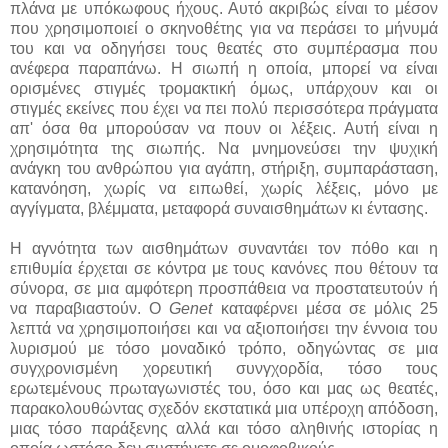
πλάνα με υπόκωφους ήχους. Αυτό ακριβώς είναι το μέσον
που χρησιμοποιεί ο σκηνοθέτης για να περάσει το μήνυμά
του και να οδηγήσει τους θεατές στο συμπέρασμα που
ανέφερα παραπάνω. Η σιωπή η οποία, μπορεί να είναι
ορισμένες στιγμές τρομακτική όμως, υπάρχουν και οι
στιγμές εκείνες που έχει να πει πολύ περισσότερα πράγματα
απ' όσα θα μπορούσαν να πουν οι λέξεις. Αυτή είναι η
χρησιμότητα της σιωπής. Να μνημονεύσει την ψυχική
ανάγκη του ανθρώπου για αγάπη, στήριξη, συμπαράσταση,
κατανόηση, χωρίς να ειπωθεί, χωρίς λέξεις, μόνο με
αγγίγματα, βλέμματα, μεταφορά συναισθημάτων κι έντασης.
Η αγνότητα των αισθημάτων συναντάει τον πόθο και η
επιθυμία έρχεται σε κόντρα με τους κανόνες που θέτουν τα
σύνορα, σε μια αμφότερη προσπάθεια να προστατευτούν ή
να παραβιαστούν. Ο
Genet
καταφέρνει μέσα σε μόλις 25
λεπτά να χρησιμοποιήσει και να αξιοποιήσει την έννοια του
λυρισμού με τόσο μοναδικό τρόπο, οδηγώντας σε μια
συγχρονισμένη χορευτική συνγχορδία, τόσο τους
ερωτεμένους πρωταγωνιστές του, όσο και μας ως θεατές,
παρακολουθώντας σχεδόν εκστατικά μια υπέροχη απόδοση,
μιας τόσο παράξενης αλλά και τόσο αληθινής ιστορίας η