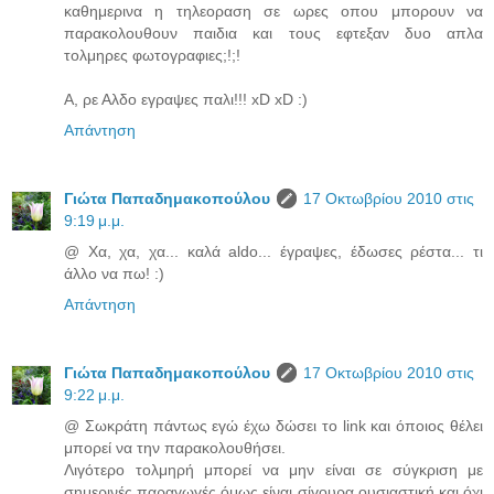
καθημερινα η τηλεοραση σε ωρες οπου μπορουν να
παρακολουθουν παιδια και τους εφτεξαν δυο απλα
τολμηρες φωτογραφιες;!;!
Α, ρε Αλδο εγραψες παλι!!! xD xD :)
Απάντηση
Γιώτα Παπαδημακοπούλου
17 Οκτωβρίου 2010 στις
9:19 μ.μ.
@ Χα, χα, χα... καλά aldo... έγραψες, έδωσες ρέστα... τι
άλλο να πω! :)
Απάντηση
Γιώτα Παπαδημακοπούλου
17 Οκτωβρίου 2010 στις
9:22 μ.μ.
@ Σωκράτη πάντως εγώ έχω δώσει το link και όποιος θέλει
μπορεί να την παρακολουθήσει.
Λιγότερο τολμηρή μπορεί να μην είναι σε σύγκριση με
σημερινές παραγωγές όμως είναι σίγουρα ουσιαστική και όχι