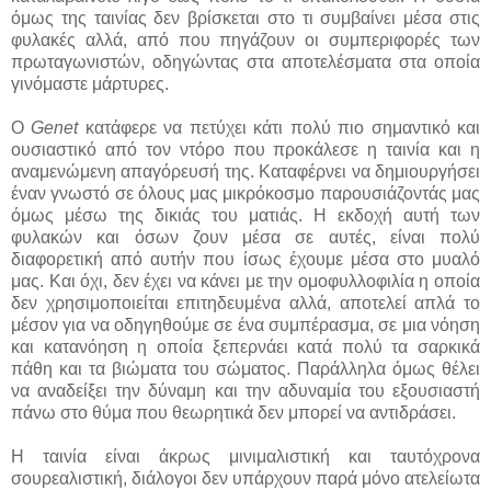
όμως της ταινίας δεν βρίσκεται στο τι συμβαίνει μέσα στις
φυλακές αλλά, από που πηγάζουν οι συμπεριφορές των
πρωταγωνιστών, οδηγώντας στα αποτελέσματα στα οποία
γινόμαστε μάρτυρες.
Ο
Genet
κατάφερε να πετύχει κάτι πολύ πιο σημαντικό και
ουσιαστικό από τον ντόρο που προκάλεσε η ταινία και η
αναμενώμενη απαγόρευσή της. Καταφέρνει να δημιουργήσει
έναν γνωστό σε όλους μας μικρόκοσμο παρουσιάζοντάς μας
όμως μέσω της δικιάς του ματιάς. Η εκδοχή αυτή των
φυλακών και όσων ζουν μέσα σε αυτές, είναι πολύ
διαφορετική από αυτήν που ίσως έχουμε μέσα στο μυαλό
μας. Και όχι, δεν έχει να κάνει με την ομοφυλλοφιλία η οποία
δεν χρησιμοποιείται επιτηδευμένα αλλά, αποτελεί απλά το
μέσον για να οδηγηθούμε σε ένα συμπέρασμα, σε μια νόηση
και κατανόηση η οποία ξεπερνάει κατά πολύ τα σαρκικά
πάθη και τα βιώματα του σώματος. Παράλληλα όμως θέλει
να αναδείξει την δύναμη και την αδυναμία του εξουσιαστή
πάνω στο θύμα που θεωρητικά δεν μπορεί να αντιδράσει.
Η ταινία είναι άκρως μινιμαλιστική και ταυτόχρονα
σουρεαλιστική, διάλογοι δεν υπάρχουν παρά μόνο ατελείωτα