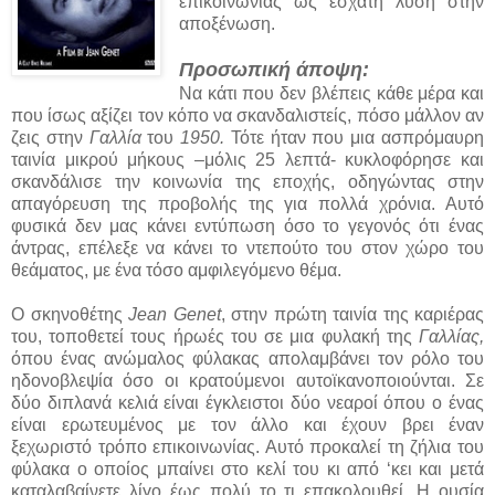
επικοινωνίας ως έσχατη λύση στην
αποξένωση.
Προσωπική άποψη:
Να κάτι που δεν βλέπεις κάθε μέρα και
που ίσως αξίζει τον κόπο να σκανδαλιστείς, πόσο μάλλον αν
ζεις στην
Γαλλία
του
1950.
Τότε ήταν που μια ασπρόμαυρη
ταινία μικρού μήκους –μόλις 25 λεπτά- κυκλοφόρησε και
σκανδάλισε την κοινωνία της εποχής, οδηγώντας στην
απαγόρευση της προβολής της για πολλά χρόνια. Αυτό
φυσικά δεν μας κάνει εντύπωση όσο το γεγονός ότι ένας
άντρας, επέλεξε να κάνει το ντεπούτο του στον χώρο του
θεάματος, με ένα τόσο αμφιλεγόμενο θέμα.
Ο σκηνοθέτης
Jean Genet
, στην πρώτη ταινία της καριέρας
του, τοποθετεί τους ήρωές του σε μια φυλακή της
Γαλλίας,
όπου ένας ανώμαλος φύλακας απολαμβάνει τον ρόλο του
ηδονοβλεψία όσο οι κρατούμενοι αυτοϊκανοποιούνται. Σε
δύο διπλανά κελιά είναι έγκλειστοι δύο νεαροί όπου ο ένας
είναι ερωτευμένος με τον άλλο και έχουν βρει έναν
ξεχωριστό τρόπο επικοινωνίας. Αυτό προκαλεί τη ζήλια του
φύλακα ο οποίος μπαίνει στο κελί του κι από ‘κει και μετά
καταλαβαίνετε λίγο έως πολύ το τι επακολουθεί. Η ουσία