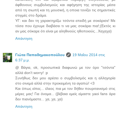
άφθονους συμβολισμούς και αφήγηση της ιστορίας μέσα
από τη σιωπή και τη μουσική, η οποια τονίζει τις σημαντικές
στιγμές στο δράμα.
ΥΓ: και δεν τη χαρακτηρίζω τσόντα επειδή με σοκάρισε! Με
τόσα που έχουμε διαβάσει τι να μας σοκάρει πια!;(Εκτός κι
αν μας σόκαρε ότι είναι με αληθινούς ηθοποιούς...Χαχαχα)
Απάντηση
Γιώτα Παπαδημακοπούλου
19 Μαΐου 2014 στις
6:37 μ.μ.
@ Βάγια, ok, προσωπικά διαφωνώ με τον όρο "τσόντα"
αλλά don't worry! :p
Συνήθως δεν μου αρέσει ο συμβολισμός και η αλληγορία
στο σινεμά αλλά στην προκειμένη τα αγαπώ! <3
Και όπως είπες... έλεος πια με τον δήθεν πουριτανισμό στις
μέρες μας! Για όνομα... (βέβαια εμείς είμαστε yaoi fans άρα
δεν πιανόμαστε... χα, χα, χα)
Απάντηση