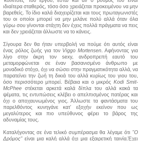
'κοιλίτσες' του έργου, έστω και αν ο ρυθμός του είναι
ιδιαίτερα σταθερός, τόσο όσο χρειάζεται προκειμένου να μην
βαρεθείς. Το ίδιο καλά διαχειρίζεται και τους πρωταγωνιστές
του οι οποίοι μπορεί να μην μιλάνε πολύ αλλά όταν όλα
γύρω σου γίνονται στάχτη δεν έχεις πολλά πράγματα να πεις
και δεν χρειάζεται άλλωστε να το κάνεις.
Σίγουρα δεν θα ήταν υπερβολή να πούμε ότι αυτός είναι
ένας ρόλος ζωής για τον
Viggo Mortensen
. Αφήνοντας για
λίγο στην άκρη τον sexy, ανδροπρεπή εαυτό του
μεταμορφώνεται σε έναν βασανισμένο άνθρωπο με
μοναδικό στόχο, όχι να σώσει στην πραγματικότητα αλλά, να
παρατείνει την ζωή τη δικιά του αλλά κυρίως του γιου του,
όσο περισσότερο μπορεί. Βέβαια και ο μικρός
Kodi Smit-
McPhee
στέκεται αρκετά καλά δίπλα του αλλά κακά τα
ψέματα, τις εντυπώσεις κλέβει ο απελπισμένος πατέρας και
όχι ο αποχαυνωμένος γιος. Άλλωστε τα φαντάσματα του
παρελθόντος κυνηγάνε κατ' εξοχήν εκείνον που ως
μεγαλύτερος και πιο υπεύθυνος φέρει το βάρος της
αδυναμίας τους.
Καταλήγοντας σε ένα τελικό συμπέρασμα θα λέγαμε ότι
"Ο
Δρόμος"
είναι μια καλή αλλά όχι μια εξαιρετική ταινία.Έχει