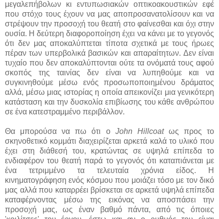
μεγαλεπήβολων κι εντυπωσιακών οπτικοακουστικών εφέ
που στόχο τους έχουν να μας αποπροσανατολίσουν και να
στρέψουν την προσοχή του θεατή στο φαίνεσθαι και όχι στην
ουσία. Η δεύτερη διαφοροποίηση έχει να κάνει με το γεγονός
ότι δεν μας αποκαλύπτεται τίποτα σχετικά με τους ήρωες
πέραν των υπερβολικά βασικών και απαραίτητων. Δεν είναι
τυχαίο που δεν αποκαλύπτονται ούτε τα ονόματά τους αφού
σκοπός της ταινίας δεν είναι να λυπηθούμε και να
συγκινηθούμε μέσω ενός προσωποποιημένου δράματος
αλλά, μέσω μιας ιστορίας η οποία απεικονίζει μια γενικότερη
κατάσταση και την δυσκολία επιβίωσης του κάθε ανθρώπου
σε ένα κατεστραμμένο περιβάλλον.
Θα μπορούσα να πω ότι ο
John Hillcoat
ως προς το
σκηνοθετικό κομμάτι διαχειρίζεται αρκετά καλά το υλικό που
έχει στη διάθεσή του, κρατώντας σε υψηλά επίπεδα το
ενδιαφέρον του θεατή παρά το γεγονός ότι καταπιάνεται με
ένα τετριμμένο τα τελευταία χρόνια είδος. Η
κινηματογράφηση ενός κόσμου που μοιάζει τόσο με τον δικό
μας αλλά που καταρρέει βρίσκεται σε αρκετά υψηλά επίπεδα
καταφέρνοντας μέσω της εικόνας να αποσπάσει την
προσοχή μας, ως έναν βαθμό πάντα, από τις όποιες