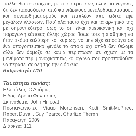
πολλά θετικά στοιχεία, με κυριότερο ίσως όλων το γεγονός
ότι δεν παρασύρεται από φτηνιάρικους μεγαλοδραματισμούς
και συναισθηματισμούς και επιπλέον από ειδικά εφέ
μεγάλων κλάσεων. Παρ' όλα ταύτα έχει και τα αρνητικά της
με σημαντικότερο ίσως το ότι είναι αμερικάνικη και όχι
παραγωγή κάποιας άλλης χώρας. Ίσως τότε η αισθητική να
ήταν ακόμα καλύτερη και κυρίως, να μην είχε καταφύγει σε
ένα απογοητευτικό φινάλε το οποίο όχι απλά δεν θέλαμε
αλλά δεν άρμοζε σε καμία περίπτωση σε σχέση με τα
μηνύματα περί μοναχικότητας και αγώνα που προσπαθούσε
να περάσει σε όλη της την διάρκεια.
Βαθμολογία 7/10
Ταυτότητα ταινίας:
Ελλ. τίτλος: Ο Δρόμος
Είδος: Δράμα Φαντασίας
Σκηνοθέτης: John Hillcoat
Πρωταγωνιστές: Viggo Mortensen, Kodi Smit-McPhee,
Robert Duvall, Guy Pearce, Charlize Theron
Παραγωγή: 2009
Διάρκεια: 111'