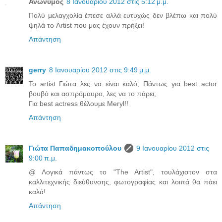
Ανώνυμος
8 Ιανουαρίου 2012 στις 5:12 μ.μ.
Πολύ μελαγχολία έπεσε αλλά ευτυχώς δεν βλέπω και πολύ
ψηλά το Artist που μας έχουν πρήξει!
Απάντηση
gerry
8 Ιανουαρίου 2012 στις 9:49 μ.μ.
To artist Γιώτα λες να είναι καλό; Πάντως για best actor
βουβό και ασπρόμαυρο, λες να το πάρει;
Για best actress θέλουμε Meryl!!
Απάντηση
Γιώτα Παπαδημακοπούλου
9 Ιανουαρίου 2012 στις
9:00 π.μ.
@ Λογικά πάντως το "The Artist", τουλάχιστον στα
καλλιτεχνικής διεύθυνσης, φωτογραφίας και λοιπά θα πάει
καλά!
Απάντηση