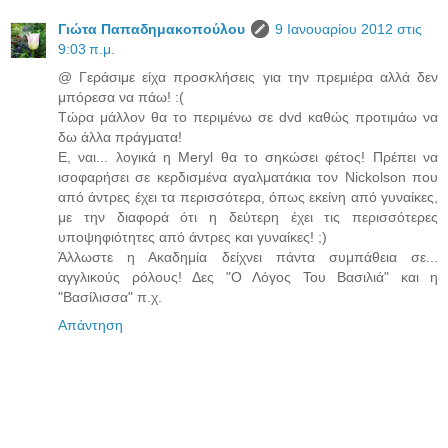
Γιώτα Παπαδημακοπούλου
9 Ιανουαρίου 2012 στις
9:03 π.μ.
@ Γεράσιμε είχα προσκλήσεις για την πρεμιέρα αλλά δεν
μπόρεσα να πάω! :(
Τώρα μάλλον θα το περιμένω σε dvd καθώς προτιμάω να
δω άλλα πράγματα!
Ε, ναι... λογικά η Meryl θα το σηκώσει φέτος! Πρέπει να
ισοφαρήσει σε κερδισμένα αγαλματάκια τον Nickolson που
από άντρες έχει τα περισσότερα, όπως εκείνη από γυναίκες,
με την διαφορά ότι η δεύτερη έχει τις περισσότερες
υποψηφιότητες από άντρες και γυναίκες! ;)
Άλλωστε η Ακαδημία δείχνει πάντα συμπάθεια σε...
αγγλικούς ρόλους! Δες "Ο Λόγος Του Βασιλιά" και η
"Βασίλισσα" π.χ.
Απάντηση