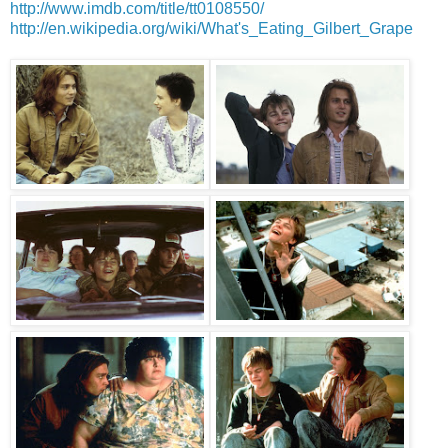
http://www.imdb.com/title/tt0108550/
http://en.wikipedia.org/wiki/What's_Eating_Gilbert_Grape