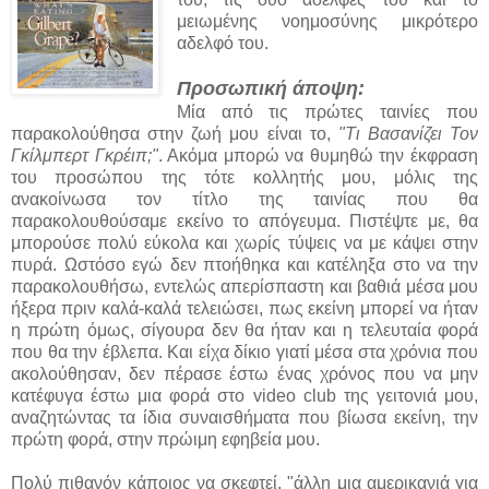
μειωμένης νοημοσύνης μικρότερο
αδελφό του.
Προσωπική άποψη:
Μία από τις πρώτες ταινίες που
παρακολούθησα στην ζωή μου είναι το,
"Τι Βασανίζει Τον
Γκίλμπερτ Γκρέιπ;"
. Ακόμα μπορώ να θυμηθώ την έκφραση
του προσώπου της τότε κολλητής μου, μόλις της
ανακοίνωσα τον τίτλο της ταινίας που θα
παρακολουθούσαμε εκείνο το απόγευμα. Πιστέψτε με, θα
μπορούσε πολύ εύκολα και χωρίς τύψεις να με κάψει στην
πυρά. Ωστόσο εγώ δεν πτοήθηκα και κατέληξα στο να την
παρακολουθήσω, εντελώς απερίσπαστη και βαθιά μέσα μου
ήξερα πριν καλά-καλά τελειώσει, πως εκείνη μπορεί να ήταν
η πρώτη όμως, σίγουρα δεν θα ήταν και η τελευταία φορά
που θα την έβλεπα. Και είχα δίκιο γιατί μέσα στα χρόνια που
ακολούθησαν, δεν πέρασε έστω ένας χρόνος που να μην
κατέφυγα έστω μια φορά στο video club της γειτονιά μου,
αναζητώντας τα ίδια συναισθήματα που βίωσα εκείνη, την
πρώτη φορά, στην πρώιμη εφηβεία μου.
Πολύ πιθανόν κάποιος να σκεφτεί, "άλλη μια αμερικανιά για