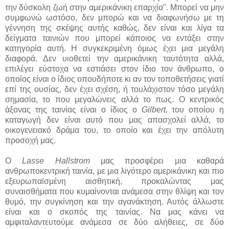
την δύσκολη ζωή στην αμερικάνικη επαρχία". Μπορεί να μην
συμφωνώ ωστόσο, δεν μπορώ και να διαφωνήσω με τη
γέννηση της σκέψης αυτής καθώς, δεν είναι και λίγα τα
δείγματα ταινιών που μπορεί κάποιος να εντάξει στην
κατηγορία αυτή. Η συγκεκριμένη όμως έχει μια μεγάλη
διαφορά. Δεν υιοθετεί την αμερικάνικη ταυτότητα αλλά,
επιλέγει εύστοχα να εστιάσει στον ίδιο τον άνθρωπο, ο
οποίος είναι ο ίδιος οπουδήποτε κι αν τον τοποθετήσεις γιατί
επί της ουσίας, δεν έχει σχέση, ή τουλάχιστον τόσο μεγάλη
σημασία, το που μεγαλώνεις αλλά το πως. Ο κεντρικός
άξονας της ταινίας είναι ο ίδιος ο
Gilbert,
του οποίου η
καταγωγή δεν είναι αυτό που μας απασχολεί αλλά, το
οικογενειακό δράμα του, το οποίο και έχει την απόλυτη
προσοχή μας.
Ο
Lasse Hallstrom
μας προσφέρει μια καθαρά
ανθρωποκεντρική ταινία, με μια λιγότερο αμερικάνικη και πιο
εξευρωπαϊσμένη αισθητική, προκαλώντας μας
συναισθήματα που κυμαίνονται ανάμεσα στην θλίψη και τον
θυμό, την συγκίνηση και την αγανάκτηση. Αυτός άλλωστε
είναι και ο σκοπός της ταινίας. Να μας κάνει να
αμφιταλαντευτούμε ανάμεσα σε δύο αλήθειες, σε δύο