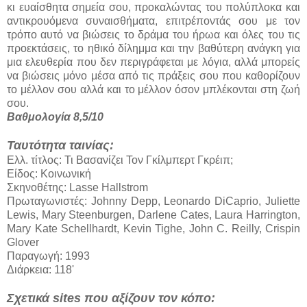
κι ευαίσθητα σημεία σου, προκαλώντας του πολύπλοκα και
αντικρουόμενα συναισθήματα, επιτρέποντάς σου με τον
τρόπο αυτό να βιώσεις το δράμα του ήρωα και όλες του τις
προεκτάσεις, το ηθικό δίλημμα και την βαθύτερη ανάγκη για
μια ελευθερία που δεν περιγράφεται με λόγια, αλλά μπορείς
να βιώσεις μόνο μέσα από τις πράξεις σου που καθορίζουν
το μέλλον σου αλλά και το μέλλον όσον μπλέκονται στη ζωή
σου.
Βαθμολογία 8,5/10
Ταυτότητα ταινίας:
Ελλ. τίτλος: Τι Βασανίζει Τον Γκίλμπερτ Γκρέιπ;
Είδος: Κοινωνική
Σκηνοθέτης: Lasse Hallstrom
Πρωταγωνιστές: Johnny Depp, Leonardo DiCaprio, Juliette
Lewis, Mary Steenburgen, Darlene Cates, Laura Harrington,
Mary Kate Schellhardt, Kevin Tighe, John C. Reilly, Crispin
Glover
Παραγωγή: 1993
Διάρκεια: 118'
Σχετικά sites που αξίζουν τον κόπο: