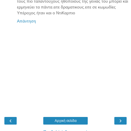
τους πιο ταλαντούχους ηθοποιόυς της γενιάς του μπορεί και
ερμηνεύει τα πάντα.ειτε δραματικους.ειτε σε κωμωδίες
Υπέροχος ήταν και ο ΝτιΚαρπιο
Απάντηση
‹
›
Αρχική σελίδα