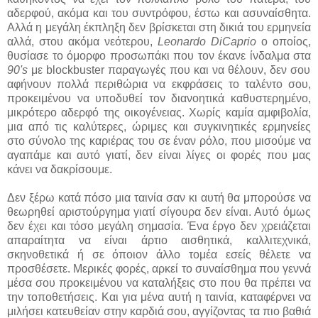
αδερφού, ακόμα και του συντρόφου, έστω και ασυναίσθητα.
Αλλά η μεγάλη έκπληξη δεν βρίσκεται στη δικιά του ερμηνεία
αλλά, στου ακόμα νεότερου,
Leonardo DiCaprio
ο οποίος,
θυσίασε το όμορφο προσωπάκι που τον έκανε ίνδαλμα στα
90's
με blockbuster παραγωγές που και να θέλουν, δεν σου
αφήνουν πολλά περιθώρια να εκφράσεις το ταλέντο σου,
προκειμένου να υποδυθεί τον διανοητικά καθυστερημένο,
μικρότερο αδερφό της οικογένειας. Χωρίς καμία αμφιβολία,
μια από τις καλύτερες, ώριμες και συγκινητικές ερμηνείες
στο σύνολο της καριέρας του σε έναν ρόλο, που μισούμε να
αγαπάμε και αυτό γιατί, δεν είναι λίγες οι φορές που μας
κάνει να δακρίσουμε.
Δεν ξέρω κατά πόσο μια ταινία σαν κι αυτή θα μπορούσε να
θεωρηθεί αριστούργημα γιατί σίγουρα δεν είναι. Αυτό όμως
δεν έχει και τόσο μεγάλη σημασία. Ένα έργο δεν χρειάζεται
απαραίτητα να είναι άρτιο αισθητικά, καλλιτεχνικά,
σκηνοθετικά ή σε όποιον άλλο τομέα εσείς θέλετε να
προσθέσετε. Μερικές φορές, αρκεί το συναίσθημα που γεννά
μέσα σου προκειμένου να καταλήξεις στο που θα πρέπει να
την τοποθετήσεις. Και για μένα αυτή η ταινία, καταφέρνει να
μιλήσει κατευθείαν στην καρδιά σου, αγγίζοντας τα πιο βαθιά