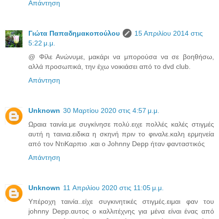
Απάντηση
Γιώτα Παπαδημακοπούλου
15 Απριλίου 2014 στις
5:22 μ.μ.
@ Φίλε Ανώνυμε, μακάρι να μπορούσα να σε βοηθήσω,
αλλά προσωπικά, την έχω νοικιάσει από το dvd club.
Απάντηση
Unknown
30 Μαρτίου 2020 στις 4:57 μ.μ.
Ωραια ταινία.με συγκίνησε πολύ.ειχε πολλές καλές στιγμές
αυτή η ταινια.ειδικα η σκηνή πριν το φιναλε.καλη ερμηνεία
από τον ΝτιΚαρπιο .και ο Johnny Depp ήταν φανταστικός
Απάντηση
Unknown
11 Απριλίου 2020 στις 11:05 μ.μ.
Υπέροχη ταινία..είχε συγκινητικές στιγμές.ειμαι φαν του
johnny Depp.αυτος ο καλλιτέχνης για μένα είναι ένας από