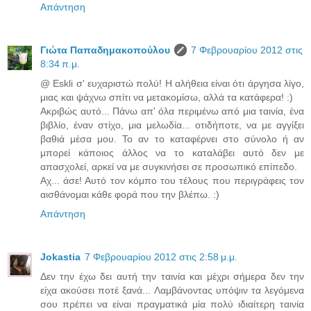
Απάντηση
Γιώτα Παπαδημακοπούλου
7 Φεβρουαρίου 2012 στις
8:34 π.μ.
@ Eskli σ' ευχαριστώ πολύ! Η αλήθεια είναι ότι άργησα λίγο,
μιας και ψάχνω σπίτι να μετακομίσω, αλλά τα κατάφερα! :)
Ακριβώς αυτό... Πάνω απ' όλα περιμένω από μια ταινία, ένα
βιβλίο, έναν στίχο, μια μελωδία... οτιδήποτε, να με αγγίξει
βαθιά μέσα μου. Το αν το καταφέρνει στο σύνολο ή αν
μπορεί κάποιος άλλος να το καταλάβει αυτό δεν με
απασχολεί, αρκεί να με συγκινήσει σε προσωπικό επίπεδο.
Αχ... άσε! Αυτό τον κόμπο του τέλους που περιγράφεις τον
αισθάνομαι κάθε φορά που την βλέπω. :)
Απάντηση
Jokastia
7 Φεβρουαρίου 2012 στις 2:58 μ.μ.
Δεν την έχω δει αυτή την ταινία και μέχρι σήμερα δεν την
είχα ακούσει ποτέ ξανά... Λαμβάνοντας υπόψιν τα λεγόμενα
σου πρέπει να είναι πραγματικά μία πολύ ιδιαίτερη ταινία