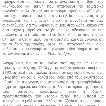
πραγματικότητες, εκείνη που υπαγορεύει η αίσθηση του
καθήκοντος και εκείνη που υπαγορεύει το εσωτερικό
συναίσθημα ελευθερίας και παρορμητισμού του κάθε νέου
που έχει αφήσει πίσω του την εφηβεία, περνώντας στην
ενηλικίωση και την ανάγκη που την συνοδεύει για νέες
ανακαλύψεις, για την δημιουργία μιας νέας ζωής μακριά απ'
όσα τυχόν μπορεί να τον βαραίνουν, οδεύοντας σε ένα
μέλλον από το οποίο μπορεί να διεκδικήσει τα πάντα. Ίσως
όλη αυτή η θετική αίσθηση να οφείλεται και στο γεγονός ότι
το σενάριο της ταινίας, φέρει την υπογραφή του ίδιου
ανθρώπου που έγραψε το ομώνυμο μυθιστόρημα το οποίο
και ενέπνευσε την ταινία, ο
Peter Hedges.
Αναμφίβολα, ένα απ΄τα μεγάλα ατού της ταινίας είναι οι
πρωταγωνιστές της. Ο
Depp
, αρκετά νεαρούλης ακόμα το
1993,
απέδειξε για πολλοστή φορά ότι είχε κάθε δικαίωμα να
θεωρείται, αν όχι ο καλύτερος, ένας από τους καλύτερους
ηθοποιούς της γενιάς του, φέρνοντας αυτή την επιβεβαίωση
μέχρι το σήμερα, κοιτάζοντας απλά το ιστορικό της πορείας
του. Γοητευτικά εσωστρεφής, είναι η ιδανική
προσωποποίηση του νεαρού άντρα που μπορεί να
κυνηγήσει το μέλλον του αλλά καταπιέζεται από την αίσθηση
καθήκοντος να έχει τον πολλαπλό ρόλο του πατέρα, του