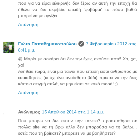
που για να είμαι ειλικρινής δεν ξέρω αν αυτή την εποχή θα
ήθελα να δω ακριβώς επειδή 'φοβάμαι' το πόσο βαθιά
μπορεί να με αγγίξει.
Απάντηση
Γιώτα Παπαδημακοπούλου
7 Φεβρουαρίου 2012 στις
8:41 μ.μ.
@ Μαρία με σοκάρει ότι δεν την έχεις ακούσει ποτέ! Χα, χα,
χα!
Αλήθεια τώρα, είναι μια ταινία που επειδή είσαι άνθρωπος με
ευαισθησίες (κι όχι ένα αναίσθητο βόδι) πρέπει να την δεις
κάποια στιγμή απλά, να μην είσαι σε κακό mood! ;)
Απάντηση
Ανώνυμος
15 Απριλίου 2014 στις 1:14 μ.μ.
Που μπορω να δω αυτην υην ταινεια? προσπαθησα σε
πολλα site να τη βρω αλλα δεν μπορούσα να τη βαλω...
εσείς που τη βρίκατε? μπορειτε να με βοηθήσετε?