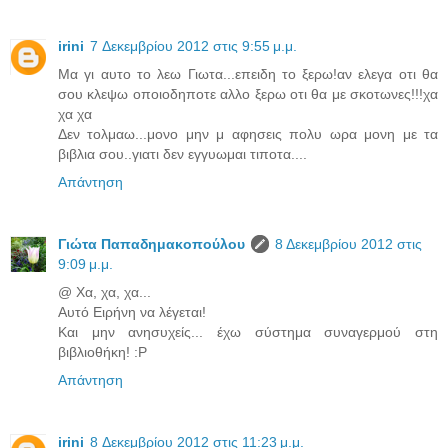
irini
7 Δεκεμβρίου 2012 στις 9:55 μ.μ.
Μα γι αυτο το λεω Γιωτα...επειδη το ξερω!αν ελεγα οτι θα
σου κλεψω οποιοδηποτε αλλο ξερω οτι θα με σκοτωνες!!!χα
χα χα
Δεν τολμαω...μονο μην μ αφησεις πολυ ωρα μονη με τα
βιβλια σου..γιατι δεν εγγυωμαι τιποτα....
Απάντηση
Γιώτα Παπαδημακοπούλου
8 Δεκεμβρίου 2012 στις
9:09 μ.μ.
@ Χα, χα, χα...
Αυτό Ειρήνη να λέγεται!
Και μην ανησυχείς... έχω σύστημα συναγερμού στη
βιβλιοθήκη! :P
Απάντηση
irini
8 Δεκεμβρίου 2012 στις 11:23 μ.μ.