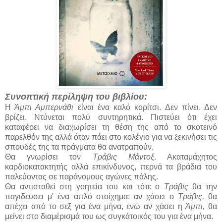
Συνοπτική περίληψη του βιβλίου:
Η
Άμπι Αμπερνάθι
είναι ένα καλό κορίτσι. Δεν πίνει. Δεν
βρίζει. Ντύνεται πολύ συντηρητικά. Πιστεύει ότι έχει
καταφέρει να διαχωρίσει τη θέση της από το σκοτεινό
παρελθόν της αλλά όταν πάει στο κολέγιο για να ξεκινήσει τις
σπουδές της τα πράγματα θα ανατραπούν.
Θα γνωρίσει τον
Τράβις Μάντοξ
. Ακαταμάχητος
καρδιοκατακτητής αλλά επικίνδυνος, περνά τα βράδια του
παλεύοντας σε παράνομους αγώνες πάλης.
Θα αντισταθεί στη γοητεία του και τότε ο
Τράβις
θα την
παγιδεύσει μ' ένα απλό στοίχημα: αν χάσει ο
Τράβις,
θα
απέχει από το σεξ για ένα μήνα, ενώ αν χάσει η
Άμπι,
θα
μείνει στο διαμέρισμά του ως συγκάτοικός του για ένα μήνα.