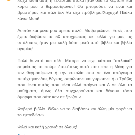
Χαχα Meni αυτή η τελευταία ατάκα ήταν όλα τα λεφτά!!! Ναι
κυρία μου ο θερμοσίφωνας! Θα μπορούσε να είναι και
βραστήρας και πάλι δεν θα είχα πρόβλημα!Χαχαχα! Πλάκα
κάνω Meni!
Λοιπόν και μενα μου άρεσε πολύ. Με ξετρέλανε. Εσείς που
έχετε διαβάσει τα 50 αποχρώσεις οκ, αλλά για μας τις
υπόλοιπες ήταν μια καλή δόση μετά από βιβλία και βιβλία
αγαμίας!
Πολύ δυνατό και σέξι. Μπορεί να είχε κάποια "απλοϊκά"
σημεία-ας το πούμε έτσι-όπως αυτό που είπε η Μένη για
τον θερμοσίφωνα ή την ευκολία που σε ένα απόγευμα
πετάχτηκαν Λας Βέγκας, σαρώσανε και γυρίσανε, ή ο Τράβις
που έιναι αυτός που είναι αλλά παίρνει και Α σε όλα τα
μαθήματα, όμως όλα συγχωρούνται και δένουν τόσο
όμορφα που ούτε καν σε ξενίζουν.
Φοβερό βιβλίο. Θέλω να το διαβάσω και άλλη μία φορά να
το εμπεδώσω.
Φιλιά και καλή χρονιά σε όλους!