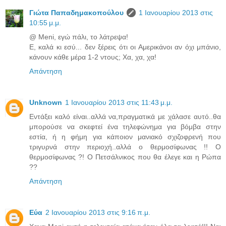
Γιώτα Παπαδημακοπούλου
1 Ιανουαρίου 2013 στις
10:55 μ.μ.
@ Meni, εγώ πάλι, το λάτρεψα!
Ε, καλά κι εσύ... δεν ξέρεις ότι οι Αμερικάνοι αν όχι μπάνιο,
κάνουν κάθε μέρα 1-2 ντους; Χα, χα, χα!
Απάντηση
Unknown
1 Ιανουαρίου 2013 στις 11:43 μ.μ.
Εντάξει καλό είναι..αλλά να,πραγματικά με χάλασε αυτό..θα
μπορούσε να σκεφτεί ένα τηλεφώνημα για βόμβα στην
εστία, ή η φήμη για κάποιον μανιακό σχιζοφρενή που
τριγυρνά στην περιοχή..αλλά ο θερμοσίφωνας !! Ο
θερμοσίφωνας ?! Ο Πετσάλνικος που θα έλεγε και η Ρώπα
??
Απάντηση
Εύα
2 Ιανουαρίου 2013 στις 9:16 π.μ.