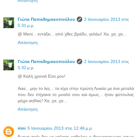
Απάντηση
Γιώτα Παπαδημακοπούλου
2 Ιανουαρίου 2013 στις
5:31 μ.μ.
@ Meni... εντάξει... από χθες βράδυ, γελάω! Χα, χα, χα...
Απάντηση
Γιώτα Παπαδημακοπούλου
2 Ιανουαρίου 2013 στις
5:32 μ.μ.
@ Καλή χρονιά Εύα μου!
Ααα... μην το λες... τα είχα στην πρώτη Λυκείο με ένα μεταλά
που δεν πήγαινε το μυαλό σου και όμως... ήταν φύτουλας
μέχρι αηδίας! Χα, χα, χα...
Απάντηση
irini
5 Ιανουαρίου 2013 στις 12:46 μ.μ.
Εμενα παλι δεν με χαλασε καθολου ο θερμοσιφωνας οπως