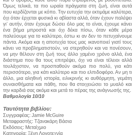
Όμως τελικά, τα πιο ωραία πράγματα στη ζωή, είναι αυτά
που κερδίζονται με κόπο. Την ευτυχία την εκτιμάμε καλύτερα,
όχι όταν έρχεται φυσικά κι αβίαστα αλλά, όταν έχουν παλέψει
γι' αυτήν, όταν έχουμε δώσει όλο μας το είναι, έχουμε κάνει
ένα βήμα μπροστά και όχι δέκα πίσω, όταν κάθε μέρα
παλεύουμε για το καλύτερο, έστω κι αν δεν το πετυχαίνουμε
πάντα. Ακόμα και η αποτυχία τους μας ικανοποιεί γιατί τους
κάνει να προβληματιστούν, να στερηθούν και να πονέσουν,
να μην θέλουν στη ζωή τους άλλο χαμένο χρόνο αλλά, ένα
διάστημα που θα τους επιτρέψει, όχι να είναι τέλειοι αλλά
τουλάχιστον, να προσπαθούν ακόμα πιο πολύ, για κάτι
περισσότερο, για κάτι καλύτερο και πιο ελπιδοφόρο. Αν μη τι
άλλο, μια αληθινή ιστορία, ειλικρινής κι αυθόρμητη, γεμάτη
συναισθήματα και πάθη, που θα στοιχειώσει το μυαλό και
την καρδιά σας ακόμα και μετά το πέρας της ανάγνωσής της.
Βαθμολογία 10/10
Ταυτότητα βιβλίου:
Συγγραφέας: Jamie McGuire
Μεταφραστής: Τζανακάρη Βάσια
Εκδόσεις: Μεταίχμιο
Κατηγορία: Ξένη Λογοτεχνία