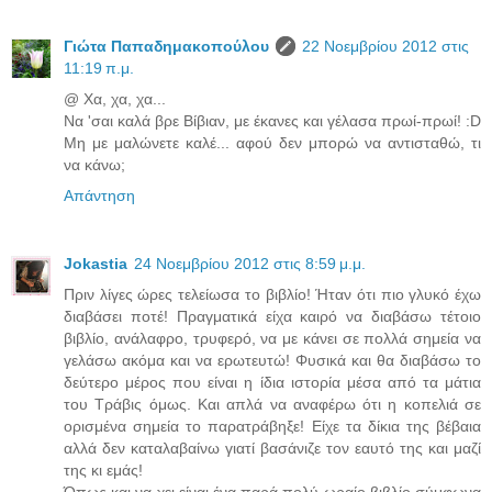
Γιώτα Παπαδημακοπούλου
22 Νοεμβρίου 2012 στις
11:19 π.μ.
@ Χα, χα, χα...
Να 'σαι καλά βρε Βίβιαν, με έκανες και γέλασα πρωί-πρωί! :D
Μη με μαλώνετε καλέ... αφού δεν μπορώ να αντισταθώ, τι
να κάνω;
Απάντηση
Jokastia
24 Νοεμβρίου 2012 στις 8:59 μ.μ.
Πριν λίγες ώρες τελείωσα το βιβλίο! Ήταν ότι πιο γλυκό έχω
διαβάσει ποτέ! Πραγματικά είχα καιρό να διαβάσω τέτοιο
βιβλίο, ανάλαφρο, τρυφερό, να με κάνει σε πολλά σημεία να
γελάσω ακόμα και να ερωτευτώ! Φυσικά και θα διαβάσω το
δεύτερο μέρος που είναι η ίδια ιστορία μέσα από τα μάτια
του Τράβις όμως. Και απλά να αναφέρω ότι η κοπελιά σε
ορισμένα σημεία το παρατράβηξε! Είχε τα δίκια της βέβαια
αλλά δεν καταλαβαίνω γιατί βασάνιζε τον εαυτό της και μαζί
της κι εμάς!
Όπως και να χει είναι ένα παρά πολύ ωραίο βιβλίο σύμφωνα