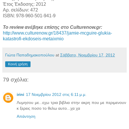
Έτος Έκδοσης: 2012
Αρ. σελίδων: 472
ISBN: 978-960-501-941-9
Το review ανέβηκε επίσης στο Culturenow.gr:
http://www.culturenow.gr/18437/jamie-mcguire-glukia-
katastrofi-ekdoseis-metaixmio
Γιώτα Παπαδημακοπούλου
at
Σάββατο, Νοεμβρίου 17, 2012
Κοινή χρήση
79 σχόλια:
irini
17 Νοεμβρίου 2012 στις 6:11 μ.μ.
Λυμησου με...εχω τρια βιβλια στην ακρη που με περιμενουν
κ ξερεις ποσο το θελω αυτο...χα χα
Απάντηση