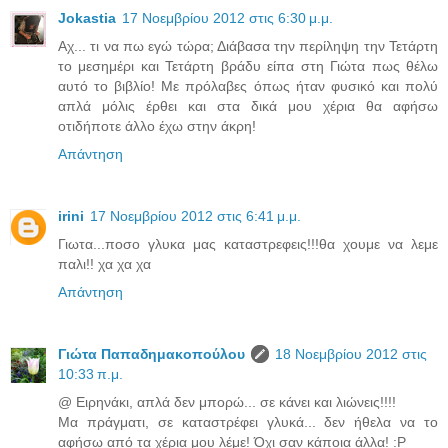
Jokastia
17 Νοεμβρίου 2012 στις 6:30 μ.μ.
Αχ... τι να πω εγώ τώρα; Διάβασα την περίληψη την Τετάρτη
το μεσημέρι και Τετάρτη βράδυ είπα στη Γιώτα πως θέλω
αυτό το βιβλίο! Με πρόλαβες όπως ήταν φυσικό και πολύ
απλά μόλις έρθει και στα δικά μου χέρια θα αφήσω
οτιδήποτε άλλο έχω στην άκρη!
Απάντηση
irini
17 Νοεμβρίου 2012 στις 6:41 μ.μ.
Γιωτα...ποσο γλυκα μας καταστρεφεις!!!θα χουμε να λεμε
παλι!! χα χα χα
Απάντηση
Γιώτα Παπαδημακοπούλου
18 Νοεμβρίου 2012 στις
10:33 π.μ.
@ Ειρηνάκι, απλά δεν μπορώ... σε κάνει και λιώνεις!!!!
Μα πράγματι, σε καταστρέφει γλυκά... δεν ήθελα να το
αφήσω από τα χέρια μου λέμε! Όχι σαν κάποια άλλα! :P