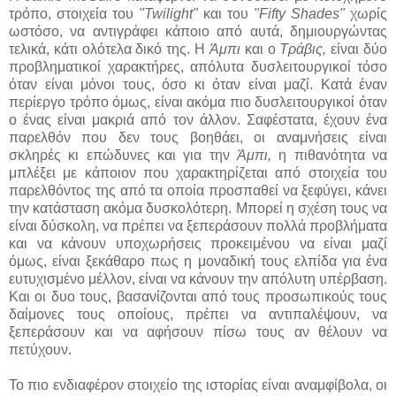
τρόπο, στοιχεία του
"Twilight"
και του
"Fifty Shades"
χωρίς
ωστόσο, να αντιγράφει κάποιο από αυτά, δημιουργώντας
τελικά, κάτι ολότελα δικό της. Η
Άμπι
και ο
Τράβις,
είναι δύο
προβληματικοί χαρακτήρες, απόλυτα δυσλειτουργικοί τόσο
όταν είναι μόνοι τους, όσο κι όταν είναι μαζί. Κατά έναν
περίεργο τρόπο όμως, είναι ακόμα πιο δυσλειτουργικοί όταν
ο ένας είναι μακριά από τον άλλον. Σαφέστατα, έχουν ένα
παρελθόν που δεν τους βοηθάει, οι αναμνήσεις είναι
σκληρές κι επώδυνες και για την
Άμπι,
η πιθανότητα να
μπλέξει με κάποιον που χαρακτηρίζεται από στοιχεία του
παρελθόντος της από τα οποία προσπαθεί να ξεφύγει, κάνει
την κατάσταση ακόμα δυσκολότερη. Μπορεί η σχέση τους να
είναι δύσκολη, να πρέπει να ξεπεράσουν πολλά προβλήματα
και να κάνουν υποχωρήσεις προκειμένου να είναι μαζί
όμως, είναι ξεκάθαρο πως η μοναδική τους ελπίδα για ένα
ευτυχισμένο μέλλον, είναι να κάνουν την απόλυτη υπέρβαση.
Και οι δυο τους, βασανίζονται από τους προσωπικούς τους
δαίμονες τους οποίους, πρέπει να αντιπαλέψουν, να
ξεπεράσουν και να αφήσουν πίσω τους αν θέλουν να
πετύχουν.
Το πιο ενδιαφέρον στοιχείο της ιστορίας είναι αναμφίβολα, οι