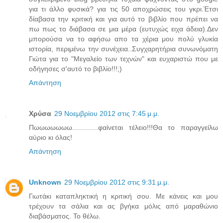
για τι άλλο φυσικά? για τις 50 αποχρώσεις του γκρι.Έτσι
δίαβασα την κριτική και για αυτό το βιβλίο που πρέπει να
πω πως το διάβασα σε μια μέρα (ευτυχώς ειχα άδεια).Δεν
μπορούσα να το αφήσω απο τα χέρια μου πολύ γλυκία
ιστορία, περιμένω την συνέχεια..Συγχαρητήρια συνωνόματη
Γιώτα για το "Μεγαλείο των τεχνών" και ευχαριστώ που με
οδήγησες σ'αυτό το βιβλίο!!!;)
Απάντηση
Χρύσα
29 Νοεμβρίου 2012 στις 7:45 μ.μ.
Πωωωωωωω.............φαίνεται τέλειο!!!Θα το παραγγείλω
αύριο κι όλας!
Απάντηση
Unknown
29 Νοεμβρίου 2012 στις 9:31 μ.μ.
Γιωτάκι καταπληκτική η κριτική σου. Με κάνεις και μου
τρέχουν τα σάλια και ας βγήκα μόλις από μαραθώνιο
διαβάσματος. Το θέλω.