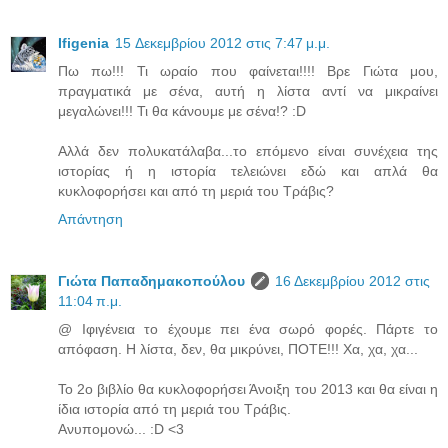
Ifigenia
15 Δεκεμβρίου 2012 στις 7:47 μ.μ.
Πω πω!!! Τι ωραίο που φαίνεται!!!! Βρε Γιώτα μου,
πραγματικά με σένα, αυτή η λίστα αντί να μικραίνει
μεγαλώνει!!! Τι θα κάνουμε με σένα!? :D
Αλλά δεν πολυκατάλαβα...το επόμενο είναι συνέχεια της
ιστορίας ή η ιστορία τελειώνει εδώ και απλά θα
κυκλοφορήσει και από τη μεριά του Τράβις?
Απάντηση
Γιώτα Παπαδημακοπούλου
16 Δεκεμβρίου 2012 στις
11:04 π.μ.
@ Ιφιγένεια το έχουμε πει ένα σωρό φορές. Πάρτε το
απόφαση. Η λίστα, δεν, θα μικρύνει, ΠΟΤΕ!!! Χα, χα, χα...
Το 2ο βιβλίο θα κυκλοφορήσει Άνοιξη του 2013 και θα είναι η
ίδια ιστορία από τη μεριά του Τράβις.
Ανυπομονώ... :D <3