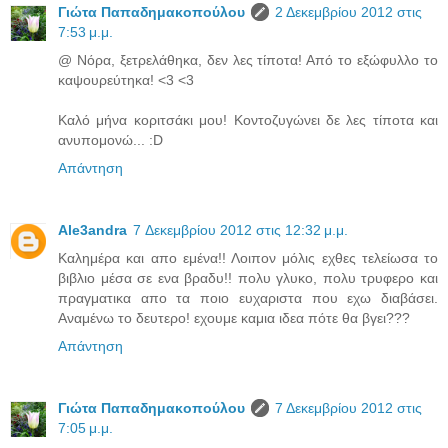
Γιώτα Παπαδημακοπούλου
2 Δεκεμβρίου 2012 στις
7:53 μ.μ.
@ Νόρα, ξετρελάθηκα, δεν λες τίποτα! Από το εξώφυλλο το
καψουρεύτηκα! <3 <3
Καλό μήνα κοριτσάκι μου! Κοντοζυγώνει δε λες τίποτα και
ανυπομονώ... :D
Απάντηση
Ale3andra
7 Δεκεμβρίου 2012 στις 12:32 μ.μ.
Καλημέρα και απο εμένα!! Λοιπον μόλις εχθες τελείωσα το
βιβλιο μέσα σε ενα βραδυ!! πολυ γλυκο, πολυ τρυφερο και
πραγματικα απο τα ποιο ευχαριστα που εχω διαβάσει.
Αναμένω το δευτερο! εχουμε καμια ιδεα πότε θα βγει???
Απάντηση
Γιώτα Παπαδημακοπούλου
7 Δεκεμβρίου 2012 στις
7:05 μ.μ.