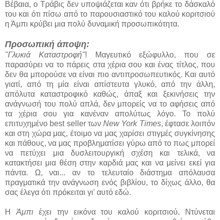
Βέβαια, ο Τράβις δεν υποψιάζεται καν ότι βρήκε το δάσκαλό
του και ότι πίσω από το παρουσιαστικό του καλού κοριτσιού
η Άμπι κρύβει μια πολύ δυναμική προσωπικότητα.
Προσωπική άποψη:
"Γλυκιά Καταστροφή"
! Μαγευτικό εξώφυλλο, που σε
παρασύρει να το πάρεις στα χέρια σου και ένας τίτλος, που
δεν θα μπορούσε να είναι πιο αντιπροσωπευτικός. Και αυτό
γιατί, από τη μία είναι απίστευτα γλυκό, από την άλλη,
απόλυτα καταστροφικό καθώς, άπαξ και ξεκινήσεις την
ανάγνωσή του πολύ απλά, δεν μπορείς να το αφήσεις από
τα χέρια σου για κανέναν απολύτως λόγο. Το πολύ
επιτυχημένο best seller των
New York Times
, έφτασε λοιπόν
και στη χώρα μας, έτοιμο να μας χαρίσει στιγμές συγκίνησης
και πάθους, να μας προβληματίσει γύρω από το πως μπορεί
να πετύχει μια δυσλειτουργική σχέση και τελικά, να
κατακτήσει μια θέση στην καρδιά μας και να μείνει εκεί για
πάντα. Ω, ναι... αν το τελευταίο διάστημα απόλαυσα
πραγματικά την ανάγνωση ενός βιβλίου, το δίχως άλλο, θα
σας έλεγα ότι πρόκειται γι' αυτό εδώ.
Η
Άμπι
έχει την εικόνα του καλού κοριτσιού. Ντύνεται