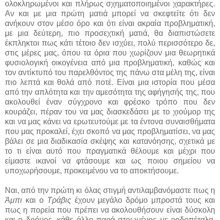
ολοκληρωμένοι και πλήρως σχηματοποιημένοι χαρακτήρες.
Αν και με μια πρώτη ματιά μπορεί να σκεφτείτε ότι δεν
ανήκουν στον μέσο όρο και ότι είναι ακραία προβληματική,
με μια δεύτερη, πιο προσεχτική ματιά, θα διαπιστώσετε
έκπληκτοι πως κάτι τέτοιο δεν ισχύει, πολύ περισσότερο δε,
στις μέρες μας, όπου τα όρια που χωρίζουν μια θεωρητικά
φυσιολογική οικογένεια από μια προβληματική, καθώς και
τον αντίκτυπό του παρελθόντος της πάνω στα μέλη της, είναι
πιο λεπτά και θολά από ποτέ. Είναι μια ιστορία που μέσα
από την απλότητα και την αμεσότητα της αφήγησής της, που
ακολουθεί έναν σύγχρονο και φρέσκο τρόπο που δεν
κουράζει, πέραν του να μας διασκεδάσει με το χιούμορ της
και να μας κάνει να ερωτευτούμε με τα έντονα συναισθήματα
που μας προκαλεί, έχει σκοπό να μας προβληματίσει, να μας
βάλει σε μια διαδικασία σκέψης και κατανόησης, σχετικά με
το τι είναι αυτό που πραγματικά θέλουμε και μέχρι που
είμαστε ικανοί να φτάσουμε και ως ποιου σημείου να
υποχωρήσουμε, προκειμένου να το αποκτήσουμε.
Ναι, από την πρώτη κι όλας στιγμή αντιλαμβανόμαστε πως η
Άμπι
και ο
Τράβις
έχουν μεγάλο δρόμο μπροστά τους και
πως η πορεία που πρέπει να ακολουθήσουν είναι δύσκολη
και ο δρόμος, κάθε άλλο παρά στρωμένος με ροδοπέταλα.