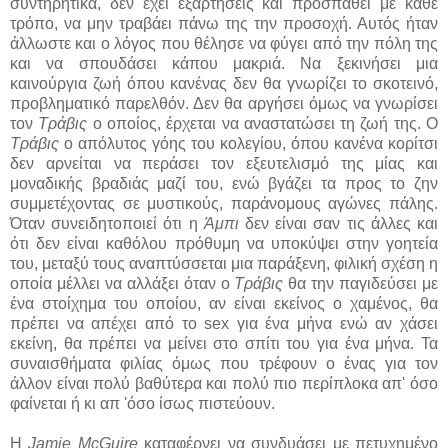
συντηρητικά, δεν έχει εξαρτήσεις και προσπαθεί με κάθε
τρόπο, να μην τραβάει πάνω της την προσοχή. Αυτός ήταν
άλλωστε και ο λόγος που θέλησε να φύγει από την πόλη της
και να σπουδάσει κάπου μακριά. Να ξεκινήσει μια
καινούργια ζωή όπου κανένας δεν θα γνωρίζει το σκοτεινό,
προβληματικό παρελθόν. Δεν θα αργήσει όμως να γνωρίσει
τον
Τράβις
ο οποίος, έρχεται να αναστατώσει τη ζωή της. Ο
Τράβις
ο απόλυτος γόης του κολεγίου, όπου κανένα κορίτσι
δεν αρνείται να περάσει τον εξευτελισμό της μίας και
μοναδικής βραδιάς μαζί του, ενώ βγάζει τα προς το ζην
συμμετέχοντας σε μυστικούς, παράνομους αγώνες πάλης.
Όταν συνειδητοποιεί ότι η
Άμπι
δεν είναι σαν τις άλλες και
ότι δεν είναι καθόλου πρόθυμη να υποκύψει στην γοητεία
του, μεταξύ τους αναπτύσσεται μια παράξενη, φιλική σχέση η
οποία μέλλει να αλλάξει όταν ο
Τράβις
θα την παγιδεύσει με
ένα στοίχημα του οποίου, αν είναι εκείνος ο χαμένος, θα
πρέπει να απέχει από το sex για ένα μήνα ενώ αν χάσει
εκείνη, θα πρέπει να μείνει στο σπίτι του για ένα μήνα. Τα
συναισθήματα φιλίας όμως που τρέφουν ο ένας για τον
άλλον είναι πολύ βαθύτερα και πολύ πιο περίπλοκα απ' όσο
φαίνεται ή κι απ 'όσο ίσως πιστεύουν.
Η
Jamie McGuire
καταφέρνει να συνδυάσει με πετυχημένο