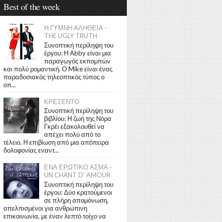
Best of the week
Η ΓΥΜΝΗ ΑΛΗΘΕΙΑ -
THE UGLY TRUTH
Συνοπτική περίληψη του
έργου: Η Abby είναι μια
παραγωγός εκπομπών
και πολύ ρομαντική. Ο Mike είναι ένας
παραδοσιακός τηλεοπτικός τύπος ο
οπ...
ΚΡΕΣΕΝΤΟ
Συνοπτική περίληψη του
βιβλίου: Η ζωή της Νόρα
Γκρέι εξακολουθεί να
απέχει πολύ από το
τέλειο. Η επιβίωση από μια απόπειρα
δολοφονίας εναντ...
ΕΝΑ ΕΡΩΤΙΚΟ ΑΣΜΑ -
UN CHANT D' AMOUR
Συνοπτική περίληψη του
έργου: Δύο κρατούμενοι
σε πλήρη απομόνωση,
απελπισμένοι για ανθρώπινη
επικοινωνία, με έναν λεπτό τοίχο να