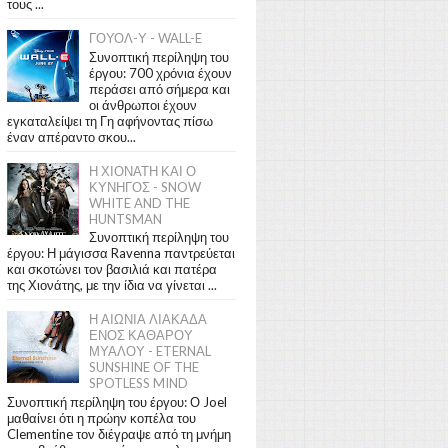
τους ...
ΓΟΥΟΛ-Υ - WALL-E
Συνοπτική περίληψη του
έργου: 700 χρόνια έχουν
περάσει από σήμερα και
οι άνθρωποι έχουν
εγκαταλείψει τη Γη αφήνοντας πίσω
έναν απέραντο σκου...
Η ΧΙΟΝΑΤΗ ΚΑΙ Ο
ΚΥΝΗΓΟΣ - SNOW
WHITE AND THE
HUNTSMAN
Συνοπτική περίληψη του
έργου: Η μάγισσα Ravenna παντρεύεται
και σκοτώνει τον βασιλιά και πατέρα
της Χιονάτης, με την ίδια να γίνεται ...
Η ΑΙΩΝΙΑ ΛΙΑΚΑΔΑ
ΕΝΟΣ ΚΑΘΑΡΟΥ
ΜΥΑΛΟΥ - ETERNAL
SUNSHINE OF THE
SPOTLESS MIND
Συνοπτική περίληψη του έργου: Ο Joel
μαθαίνει ότι η πρώην κοπέλα του
Clementine τον διέγραψε από τη μνήμη