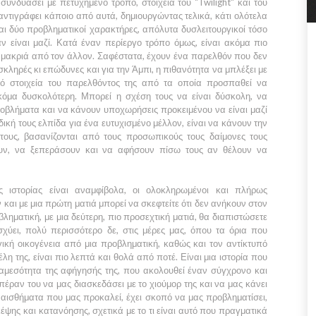
συνδυάσει με πετυχημένο τρόπο, στοιχεία του
"Twilight"
και του
ντιγράφει κάποιο από αυτά, δημιουργώντας τελικά, κάτι ολότελα
αι δύο προβληματικοί χαρακτήρες, απόλυτα δυσλειτουργικοί τόσο
ταν είναι μαζί. Κατά έναν περίεργο τρόπο όμως, είναι ακόμα πιο
αι μακριά από τον άλλον. Σαφέστατα, έχουν ένα παρελθόν που δεν
 σκληρές κι επώδυνες και για την
Άμπι,
η πιθανότητα να μπλέξει με
πό στοιχεία του παρελθόντος της από τα οποία προσπαθεί να
ακόμα δυσκολότερη. Μπορεί η σχέση τους να είναι δύσκολη, να
βλήματα και να κάνουν υποχωρήσεις προκειμένου να είναι μαζί
ική τους ελπίδα για ένα ευτυχισμένο μέλλον, είναι να κάνουν την
τους, βασανίζονται από τους προσωπικούς τους δαίμονες τους
ουν, να ξεπεράσουν και να αφήσουν πίσω τους αν θέλουν να
ης ιστορίας είναι αναμφίβολα, οι ολοκληρωμένοι και πλήρως
και με μια πρώτη ματιά μπορεί να σκεφτείτε ότι δεν ανήκουν στον
βληματική, με μια δεύτερη, πιο προσεχτική ματιά, θα διαπιστώσετε
σχύει, πολύ περισσότερο δε, στις μέρες μας, όπου τα όρια που
ική οικογένεια από μια προβληματική, καθώς και τον αντίκτυπό
η της, είναι πιο λεπτά και θολά από ποτέ. Είναι μια ιστορία που
αμεσότητα της αφήγησής της, που ακολουθεί έναν σύγχρονο και
έραν του να μας διασκεδάσει με το χιούμορ της και να μας κάνει
αισθήματα που μας προκαλεί, έχει σκοπό να μας προβληματίσει,
κέψης και κατανόησης, σχετικά με το τι είναι αυτό που πραγματικά