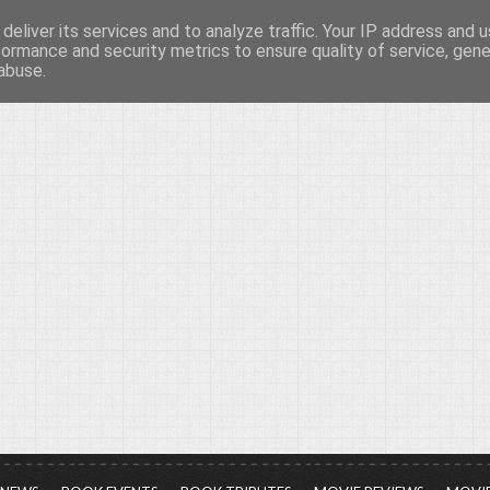
deliver its services and to analyze traffic. Your IP address and 
νών...
formance and security metrics to ensure quality of service, gen
abuse.
ια τον πολιτισμό, σε κάθε του μορφή και έκταση...