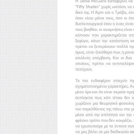
Η
Jamie McGuire
καταφέρνει να 
"Fifty Shades"
χωρίς ωστόσο, να α
δικό της. Η
Άμπι
και ο
Τράβις,
είν
όταν είναι μόνοι τους, όσο κι ό
δυσλειτουργικοί όταν ο ένας είν
τους βοηθάει, οι αναμνήσεις είναι
κάποιον που χαρακτηρίζεται α
ξεφύγει, κάνει την κατάσταση 
πρέπει να ξεπεράσουν πολλά προ
όμως, είναι ξεκάθαρο πως η μοναδ
απόλυτη υπέρβαση. Και οι δυο 
οποίους, πρέπει να αντιπαλέψ
πετύχουν.
Το πιο ενδιαφέρον στοιχείο τ
σχηματοποιημένοι χαρακτήρες. Αν 
μέσο όρο και ότι είναι ακραία προ
έκπληκτοι πως κάτι τέτοιο δεν ι
χωρίζουν μια θεωρητικά φυσιολογ
του παρελθόντος της πάνω στα μέλ
μέσα από την απλότητα και την 
φρέσκο τρόπο που δεν κουράζει, π
να ερωτευτούμε με τα έντονα συν
να μας βάλει σε μια διαδικασία σ