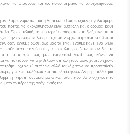
 ικανοί να φτάσουμε και ως ποιου σημείου να υποχωρήσουμε,
μή αντιλαμβανόμαστε πως η
Άμπι
και ο
Τράβις
έχουν μεγάλο δρόμο
που πρέπει να ακολουθήσουν είναι δύσκολη και ο δρόμος, κάθε
αλα. Όμως τελικά, τα πιο ωραία πράγματα στη ζωή, είναι αυτά
υχία την εκτιμάμε καλύτερα, όχι όταν έρχεται φυσικά κι αβίαστα
τήν, όταν έχουμε δώσει όλο μας το είναι, έχουμε κάνει ένα βήμα
αν κάθε μέρα παλεύουμε για το καλύτερο, έστω κι αν δεν το
αι η αποτυχία τους μας ικανοποιεί γιατί τους κάνει να
αι να πονέσουν, να μην θέλουν στη ζωή τους άλλο χαμένο χρόνο
πιτρέψει, όχι να είναι τέλειοι αλλά τουλάχιστον, να προσπαθούν
τερο, για κάτι καλύτερο και πιο ελπιδοφόρο. Αν μη τι άλλο, μια
αυθόρμητη, γεμάτη συναισθήματα και πάθη, που θα στοιχειώσει το
αι μετά το πέρας της ανάγνωσής της.