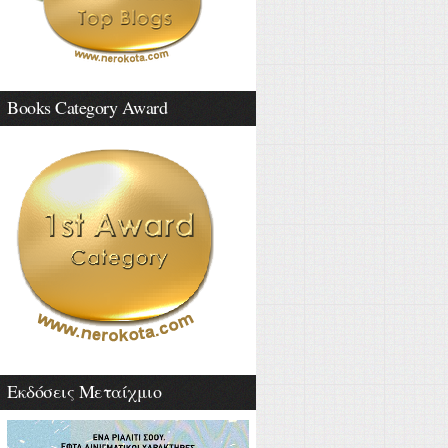
Books Category Award
Εκδόσεις Μεταίχμιο