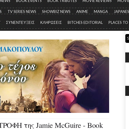
 NEWS
BOOK EVENTS
BOOK TRIBUTES
MOVIE REVIEWS
MOVIE
S
TV SERIES NEWS
SHOWBIZ NEWS
ANIME
MANGA
JAPANES
Y
ΣΥΝΕΝΤΕΥΞΕΙΣ
ΚΛΗΡΩΣΕΙΣ
BITCHES EDITORIAL
PLACES TO
ΟΦΗ της Jamie McGuire - Book