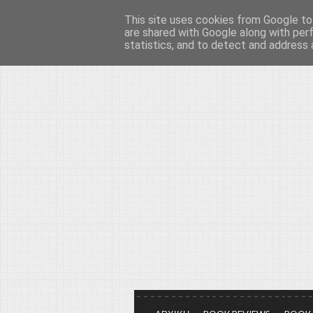
This site uses cookies from Google to 
Το μεγαλείο των Τεχ
are shared with Google along with per
statistics, and to detect and address 
Είμαστε πάντα εδώ για να μιλάμε γ