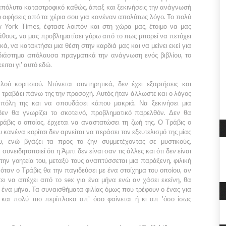
απόλυτα καταστροφικό καθώς, άπαξ και ξεκινήσεις την ανάγνωσή
ο αφήσεις από τα χέρια σου για κανέναν απολύτως λόγο. Το πολύ
 York Times
, έφτασε λοιπόν και στη χώρα μας, έτοιμο να μας
πάθους, να μας προβληματίσει γύρω από το πως μπορεί να πετύχει
κά, να κατακτήσει μια θέση στην καρδιά μας και να μείνει εκεί για
ο διάστημα απόλαυσα πραγματικά την ανάγνωση ενός βιβλίου, το
ιται γι' αυτό εδώ.
ού κοριτσιού. Ντύνεται συντηρητικά, δεν έχει εξαρτήσεις και
 τραβάει πάνω της την προσοχή. Αυτός ήταν άλλωστε και ο λόγος
πόλη της και να σπουδάσει κάπου μακριά. Να ξεκινήσει μια
εν θα γνωρίζει το σκοτεινό, προβληματικό παρελθόν. Δεν θα
ράβις
ο οποίος, έρχεται να αναστατώσει τη ζωή της. Ο
Τράβις
ο
 κανένα κορίτσι δεν αρνείται να περάσει τον εξευτελισμό της μίας
ου, ενώ βγάζει τα προς το ζην συμμετέχοντας σε μυστικούς,
συνειδητοποιεί ότι η
Άμπι
δεν είναι σαν τις άλλες και ότι δεν είναι
ν γοητεία του, μεταξύ τους αναπτύσσεται μια παράξενη, φιλική
 όταν ο
Τράβις
θα την παγιδεύσει με ένα στοίχημα του οποίου, αν
πει να απέχει από το sex για ένα μήνα ενώ αν χάσει εκείνη, θα
ια ένα μήνα. Τα συναισθήματα φιλίας όμως που τρέφουν ο ένας για
 και πολύ πιο περίπλοκα απ' όσο φαίνεται ή κι απ 'όσο ίσως