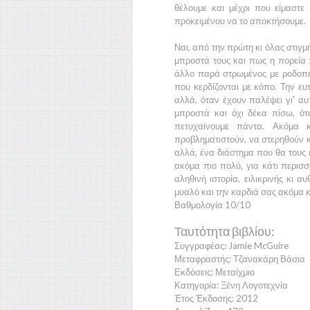
θέλουμε και μέχρι που είμαστε
προκειμένου να το αποκτήσουμε.
Ναι, από την πρώτη κι όλας στιγ
μπροστά τους και πως η πορεία 
άλλο παρά στρωμένος με ροδοπέτ
που κερδίζονται με κόπο. Την ευτ
αλλά, όταν έχουν παλέψει γι' αυ
μπροστά και όχι δέκα πίσω, ότ
πετυχαίνουμε πάντα. Ακόμα κ
προβληματιστούν, να στερηθούν κ
αλλά, ένα διάστημα που θα τους ε
ακόμα πιο πολύ, για κάτι περισσό
αληθινή ιστορία, ειλικρινής κι 
μυαλό και την καρδιά σας ακόμα κ
Βαθμολογία 10/10
Ταυτότητα βιβλίου:
Συγγραφέας: Jamie McGuire
Μεταφραστής: Τζανακάρη Βάσια
Εκδόσεις: Μεταίχμιο
Κατηγορία: Ξένη Λογοτεχνία
Έτος Έκδοσης: 2012