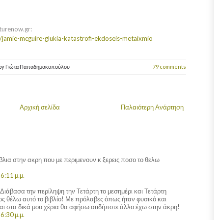
turenow.gr:
jamie-mcguire-glukia-katastrofi-ekdoseis-metaixmio
by
Γιώτα Παπαδημακοπούλου
79 comments
Αρχική σελίδα
Παλαιότερη Ανάρτηση
ιβλια στην ακρη που με περιμενουν κ ξερεις ποσο το θελω
6:11 μ.μ.
; Διάβασα την περίληψη την Τετάρτη το μεσημέρι και Τετάρτη
ως θέλω αυτό το βιβλίο! Με πρόλαβες όπως ήταν φυσικό και
αι στα δικά μου χέρια θα αφήσω οτιδήποτε άλλο έχω στην άκρη!
6:30 μ.μ.