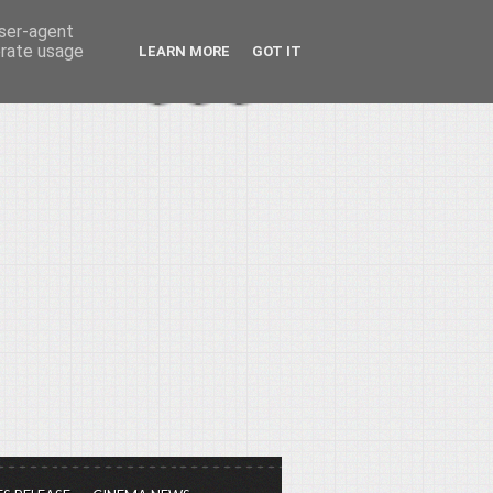
user-agent
erate usage
LEARN MORE
GOT IT