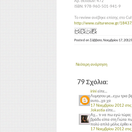
Αρ. σελίδων: 472
ISBN: 978-960-501-941-9
Το review ανέβηκε επίσης στο Cul
http://www.culturenow.gr/18437/
Posted on
Σάββατο, Νοεμβρίου 17, 2012
Νεότερη ανάρτηση
79 Σχόλια:
irini
είπε...
Λυμησου με...εχω τρια β
αυτο...χα χα
17 Νοεμβρίου 2012 στις 
Jokastia
είπε...
Αχ... τι να πω εγώ τώρα
βράδυ είπα στη Γιώτα π
πολύ απλά μόλις έρθει κ
17 Νοεμβρίου 2012 στις 