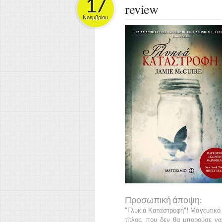
17
review
Νοεμβρίου
Προσωπική άποψη:
"Γλυκιά Καταστροφή"
! Μαγευτικό
τίτλος, που δεν θα μπορούσε να 