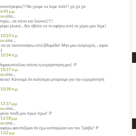
καταστρεφεις!!!θα χουμε να λεμε παλι!! χα χα χα
6:41 μ.μ.
λου
είπε...
ρώ... σε κάνει και λιώνεις!!!!
έφει γλυκά... δεν ήθελα να το αφήσω από τα χέρια μου λέμε!
P
10:33 π.μ.
λου
είπε...
 να σε τακτοποιήσω από βδομάδα! Μην μου ανησυχείς... αφού
;)
10:34 π.μ.
δημακοπούλου πάντα η ευχαρίστηση μας! :P
10:37 π.μ.
λου
είπε...
άνου! Κάνουμε ότι καλύτερο μπορούμε για την ευχαρίστησή
10:38 π.μ.
12:37 μ.μ.
λου
είπε...
ρίνια παιδί μου πρωί-πρωί! :P
12:58 μ.μ.
λου
είπε...
ναφέρω φαντάζομαι ότι έχω καπαρώσει και τον Τράβις! :P
1:02 μ.μ.