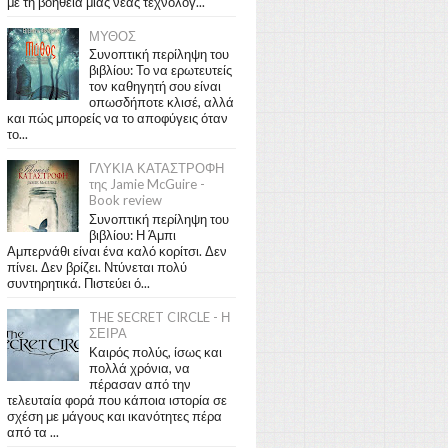
με τη βοήθεια μιας νέας τεχνολογ...
ΜΥΘΟΣ
Συνοπτική περίληψη του
βιβλίου: Το να ερωτευτείς
τον καθηγητή σου είναι
οπωσδήποτε κλισέ, αλλά
και πώς μπορείς να το αποφύγεις όταν
το...
ΓΛΥΚΙΑ ΚΑΤΑΣΤΡΟΦΗ
της Jamie McGuire -
Book review
Συνοπτική περίληψη του
βιβλίου: Η Άμπι
Αμπερνάθι είναι ένα καλό κορίτσι. Δεν
πίνει. Δεν βρίζει. Ντύνεται πολύ
συντηρητικά. Πιστεύει ό...
THE SECRET CIRCLE - Η
ΣΕΙΡΑ
Καιρός πολύς, ίσως και
πολλά χρόνια, να
πέρασαν από την
τελευταία φορά που κάποια ιστορία σε
σχέση με μάγους και ικανότητες πέρα
από τα ...