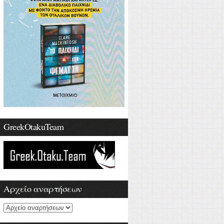
GreekOtakuTeam
Αρχείο αναρτήσεων