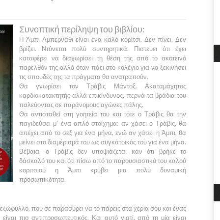
Συνοπτική περίληψη του βιβλίου:
Η
Άμπι Αμπερνάθι
είναι ένα καλό κορίτσι. Δεν πίνει. Δεν
βρίζει. Ντύνεται πολύ συντηρητικά. Πιστεύει ότι έχει
καταφέρει να διαχωρίσει τη θέση της από το σκοτεινό
παρελθόν της αλλά όταν πάει στο κολέγιο για να ξεκινήσει
τις σπουδές της τα πράγματα θα ανατραπούν.
Θα γνωρίσει τον
Τράβις Μάντοξ
. Ακαταμάχητος
καρδιοκατακτητής αλλά επικίνδυνος, περνά τα βράδια του
παλεύοντας σε παράνομους αγώνες πάλης.
Θα αντισταθεί στη γοητεία του και τότε ο
Τράβις
θα την
παγιδεύσει μ' ένα απλό στοίχημα: αν χάσει ο
Τράβις,
θα
απέχει από το σεξ για ένα μήνα, ενώ αν χάσει η
Άμπι,
θα
μείνει στο διαμέρισμά του ως συγκάτοικός του για ένα μήνα.
Βέβαια, ο Τράβις δεν υποψιάζεται καν ότι βρήκε το
δάσκαλό του και ότι πίσω από το παρουσιαστικό του καλού
κοριτσιού η Άμπι κρύβει μια πολύ δυναμική
προσωπικότητα.
 εξώφυλλο, που σε παρασύρει να το πάρεις στα χέρια σου και ένας
είναι πιο αντιπροσωπευτικός. Και αυτό γιατί, από τη μία είναι