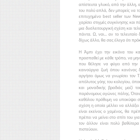
απίστευτα γλυκό, από την άλλη, 
του πολύ απλά, δεν μπορείς να τ
επιτυχημένο best seller των
New
χαρίσει στιγμές συγκίνησης και 
μια δυσλειτουργική σχέση και τελι
πάντα. Ω, ναι... αν το τελευταί
δίχως άλλο, θα σας έλεγα ότι πρόκε
Η
Άμπι
έχει την εικόνα του καλ
προσπαθεί με κάθε τρόπο, να μην
που θέλησε να φύγει από την 
καινούργια ζωή όπου κανένας δ
αργήσει όμως να γνωρίσει τον
Τ
απόλυτος γόης του κολεγίου, όπου
και μοναδικής βραδιάς μαζί τ
παράνομους αγώνες πάλης. Όταν 
καθόλου πρόθυμη να υποκύψει στη
σχέση η οποία μέλλει να αλλάξει
είναι εκείνος ο χαμένος, θα πρέ
πρέπει να μείνει στο σπίτι του γ
τον άλλον είναι πολύ βαθύτερα
πιστεύουν.