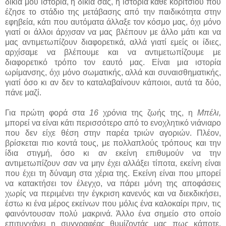
δικιά μου ιστορία, η δικιά σας, η ιστορία κάθε κοριτσιού που
έζησε το στάδιο της μετάβασης από την παιδικότητα στην
εφηβεία, κάτι που αυτόματα άλλαξε τον κόσμο μας, όχι μόνο
γιατί οι άλλοι άρχισαν να μας βλέπουν με άλλο μάτι και να
μας αντιμετωπίζουν διαφορετικά, αλλά γιατί εμείς οι ίδιες,
αρχίσαμε να βλέπουμε και να αντιμετωπίζουμε με
διαφορετικό τρόπο τον εαυτό μας. Είναι μια ιστορία
ωρίμανσης, όχι μόνο σωματικής, αλλά και συναισθηματικής,
γιατί όσο κι αν δεν το καταλαβαίνουν κάποιοι, αυτά τα δύο,
πάνε μαζί.
Για πρώτη φορά στα
16
χρόνια της ζωής της, η
Μπέλι,
μπορεί να είναι κάτι περισσότερο από το ενοχλητικό νιάνιαρο
που δεν είχε θέση στην παρέα τριών αγοριών. Πλέον,
βρίσκεται πιο κοντά τους, με πολλαπλούς τρόπους και την
ίδια στιγμή, όσο κι αν εκείνη επιθυμούν να την
αντιμετωπίζουν σαν να μην έχει αλλάξει τίποτα, εκείνη είναι
που έχει τη δύναμη στα χέρια της. Εκείνη είναι που μπορεί
να κατακτήσει τον έλεγχο, να πάρει μόνη της αποφάσεις
χωρίς να περιμένει την έγκριση κανενός και να διεκδικήσει,
έστω κι ένα μέρος εκείνων που μόλις ένα καλοκαίρι πριν, τις
φαινόντουσαν πολύ μακρινά. Άλλο ένα σημείο στο οποίο
επιτυγχάνει η συγγραφέας θυμίζοντάς μας πως κάποτε,