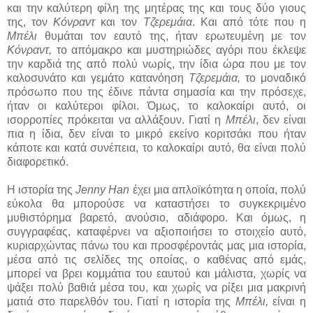
και την καλύτερη φίλη της μητέρας της και τους δύο γιους
της, τον
Κόνραντ
και τον
Τζερεμάια
. Και από τότε που η
Μπέλι
θυμάται τον εαυτό της, ήταν ερωτευμένη με τον
Κόνραντ,
το απόμακρο και μυστηριώδες αγόρι που έκλεψε
την καρδιά της από πολύ νωρίς, την ίδια ώρα που με τον
καλοσυνάτο και γεμάτο κατανόηση
Τζερεμάια,
το μοναδικό
πρόσωπο που της έδινε πάντα σημασία και την πρόσεχε,
ήταν οι καλύτεροι φίλοι. Όμως, το καλοκαίρι αυτό, οι
ισορροπίες πρόκειται να αλλάξουν. Γιατί η
Μπέλι
, δεν είναι
πια η ίδια, δεν είναι το μικρό εκείνο κοριτσάκι που ήταν
κάποτε και κατά συνέπεια, το καλοκαίρι αυτό, θα είναι πολύ
διαφορετικό.
Η ιστορία της
Jenny Han
έχει μια απλοϊκότητα η οποία, πολύ
εύκολα θα μπορούσε να καταστήσει το συγκεκριμένο
μυθιστόρημα βαρετό, ανούσιο, αδιάφορο. Και όμως, η
συγγραφέας, καταφέρνει να αξιοποιήσει το στοιχείο αυτό,
κυριαρχώντας πάνω του και προσφέροντάς μας μια ιστορία,
μέσα από τις σελίδες της οποίας, ο καθένας από εμάς,
μπορεί να βρει κομμάτια του εαυτού και μάλιστα, χωρίς να
ψάξει πολύ βαθιά μέσα του, και χωρίς να ρίξει μια μακρινή
ματιά στο παρελθόν του. Γιατί η ιστορία της
Μπέλι,
είναι η