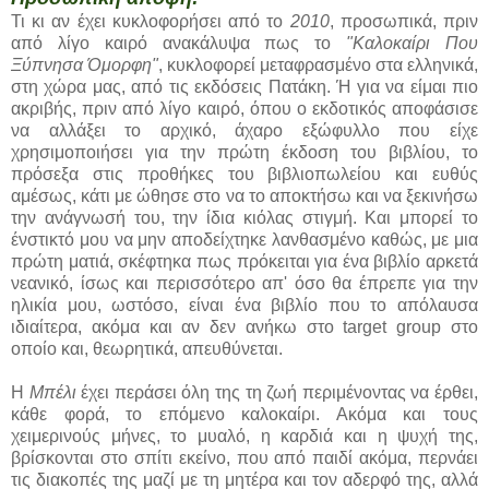
Τι κι αν έχει κυκλοφορήσει από το
2010
, προσωπικά, πριν
από λίγο καιρό ανακάλυψα πως το
"Καλοκαίρι Που
Ξύπνησα Όμορφη"
, κυκλοφορεί μεταφρασμένο στα ελληνικά,
στη χώρα μας, από τις εκδόσεις Πατάκη. Ή για να είμαι πιο
ακριβής, πριν από λίγο καιρό, όπου ο εκδοτικός αποφάσισε
να αλλάξει το αρχικό, άχαρο εξώφυλλο που είχε
χρησιμοποιήσει για την πρώτη έκδοση του βιβλίου, το
πρόσεξα στις προθήκες του βιβλιοπωλείου και ευθύς
αμέσως, κάτι με ώθησε στο να το αποκτήσω και να ξεκινήσω
την ανάγνωσή του, την ίδια κιόλας στιγμή. Και μπορεί το
ένστικτό μου να μην αποδείχτηκε λανθασμένο καθώς, με μια
πρώτη ματιά, σκέφτηκα πως πρόκειται για ένα βιβλίο αρκετά
νεανικό, ίσως και περισσότερο απ' όσο θα έπρεπε για την
ηλικία μου, ωστόσο, είναι ένα βιβλίο που το απόλαυσα
ιδιαίτερα, ακόμα και αν δεν ανήκω στο target group στο
οποίο και, θεωρητικά, απευθύνεται.
Η
Μπέλι
έχει περάσει όλη της τη ζωή περιμένοντας να έρθει,
κάθε φορά, το επόμενο καλοκαίρι. Ακόμα και τους
χειμερινούς μήνες, το μυαλό, η καρδιά και η ψυχή της,
βρίσκονται στο σπίτι εκείνο, που από παιδί ακόμα, περνάει
τις διακοπές της μαζί με τη μητέρα και τον αδερφό της, αλλά