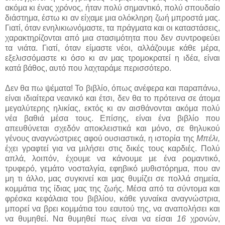
ακόμα κι ένας χρόνος, ήταν πολύ σημαντικό, πολύ σπουδαίο
διάστημα, έστω κι αν είχαμε μια ολόκληρη ζωή μπροστά μας.
Γιατί, όταν ενηλικιωνόμαστε, τα πράγματα και οι καταστάσεις,
χαρακτηρίζονται από μια στασιμότητα που δεν συντροφεύει
τα νιάτα. Γιατί, όταν είμαστε νέοι, αλλάζουμε κάθε μέρα,
εξελισσόμαστε κι όσο κι αν μας τρομοκρατεί η ιδέα, είναι
κατά βάθος, αυτό που λαχταράμε περισσότερο.
Δεν θα πω ψέματα! Το βιβλίο, όπως ανέφερα και παραπάνω,
είναι ιδιαίτερα νεανικό και έτσι, δεν θα το πρότεινα σε άτομα
μεγαλύτερης ηλικίας, εκτός κι αν αισθάνονται ακόμα πολύ
νέα βαθιά μέσα τους. Επίσης, είναι ένα βιβλίο που
απευθύνεται σχεδόν αποκλειστικά και μόνο, σε θηλυκού
γένους αναγνώστριες αφού ουσιαστικά, η ιστορία της
Μπέλι,
έχει γραφτεί για να μιλήσει στις δικές τους καρδιές. Πολύ
απλά, λοιπόν, έχουμε να κάνουμε με ένα ρομαντικό,
τρυφερό, γεμάτο νοσταλγία, εφηβικό μυθιστόρημα, που αν
μη τι άλλο, μας συγκινεί και μας θυμίζει σε πολλά σημεία,
κομμάτια της ίδιας μας της ζωής. Μέσα από τα σύντομα και
φρέσκα κεφάλαια του βιβλίου, κάθε γυναίκα αναγνώστρια,
μπορεί να βρει κομμάτια του εαυτού της, να αναπολήσει και
να θυμηθεί. Να θυμηθεί πως είναι να είσαι
16
χρονών,