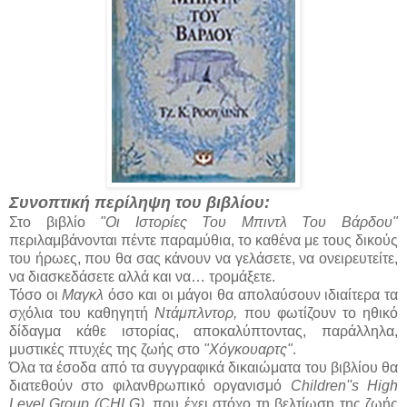
Συνοπτική περίληψη του βιβλίου:
Στο βιβλίο
"Οι Ιστορίες Του Μπιντλ Του Βάρδου"
περιλαμβάνονται πέντε παραμύθια, το καθένα με τους δικούς
του ήρωες, που θα σας κάνουν να γελάσετε, να ονειρευτείτε,
να διασκεδάσετε αλλά και να… τρομάξετε.
Τόσο οι
Μαγκλ
όσο και οι μάγοι θα απολαύσουν ιδιαίτερα τα
σχόλια του καθηγητή
Ντάμπλντορ,
που φωτίζουν το ηθικό
δίδαγμα κάθε ιστορίας, αποκαλύπτοντας, παράλληλα,
μυστικές πτυχές της ζωής στο
"Χόγκουαρτς"
.
Όλα τα έσοδα από τα συγγραφικά δικαιώματα του βιβλίου θα
διατεθούν στο φιλανθρωπικό οργανισμό
Children''s High
Level Group (CHLG)
, που έχει στόχο τη βελτίωση της ζωής