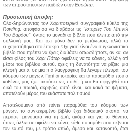
των απροστάτευτων παιδιών στην
Ευρώπη
.
Προσωπική άποψη:
Ολοκληρώνοντας τον
Χαριποτερικό
συγγραφικό κύκλο της
Rowling,
αποφάσισα να διαβάσω τις
"Ιστορίες Του Μπιντλ
Του Βάρδου"
, όντας το μοναδικό βιβλίο που έλειπε από την
συλλογή μου. Και όχι μόνο δεν το μετάνιωσα, αλλά το
ευχαριστήθηκα στο έπακρο. Όχι γιατί είναι ένα συγκλονιστικό
βιβλίο που πρέπει να έχεις διαβάσει οπωσδήποτε, αν και αν
είσαι φίλος του
Χάρι Πότερ
οφείλεις να το κάνεις, αλλά γιατί
μέσω του βιβλίου αυτού, έχεις τη δυνατότητα να ρίξεις μια
κλεφτή ματιά, σε μια πιο λαογραφική θα λέγαμε πλευρά, του
κόσμου των μάγων. Γιατί οι ιστορίες και τα παραμύθια που ο
καθένας μας έχει ακούσει ως παιδί, ή και θα αφηγηθεί στα
δικά του παιδιά, ακριβώς αυτό είναι, και κακά τα ψέματα,
αποτελούν μέρος του εκάστοτε πολιτισμού.
Αποτελούμενο από πέντε παραμύθια του κόσμου των
μάγων, το συγκεκριμένο βιβλίο έχει διδακτικό σκοπό, να
περάσει μηνύματα για τη ζωή, ακόμα και για το θάνατο,
όπως άλλωστε οφείλει να κάνει, κάθε παραμύθι που σέβεται
τον εαυτό του, με τρόπο απλό, άμεσο και κατανοητό, έτσι