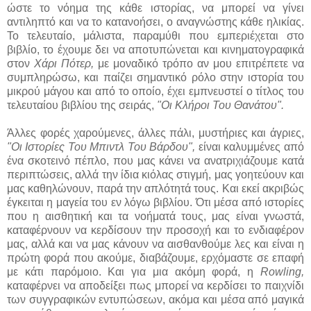
ώστε το νόημα της κάθε ιστορίας, να μπορεί να γίνει
αντιληπτό και να το κατανοήσει, ο αναγνώστης κάθε ηλικίας.
Το τελευταίο, μάλιστα, παραμύθι που εμπεριέχεται στο
βιβλίο, το έχουμε δει να αποτυπώνεται και κινηματογραφικά
στον
Χάρι Πότερ,
με μοναδικό τρόπο αν μου επιτρέπετε να
συμπληρώσω, και παίζει σημαντικό ρόλο στην ιστορία του
μικρού μάγου και από το οποίο, έχει εμπνευστεί ο τίτλος του
τελευταίου βιβλίου της σειράς,
"Οι Κλήροι Του Θανάτου".
Άλλες φορές χαρούμενες, άλλες πάλι, μυστήριες και άγριες,
"Οι Ιστορίες Του Μπιντλ Του Βάρδου",
είναι καλυμμένες από
ένα σκοτεινό πέπλο, που μας κάνει να ανατριχιάζουμε κατά
περιπτώσεις, αλλά την ίδια κιόλας στιγμή, μας γοητεύουν και
μας καθηλώνουν, παρά την απλότητά τους. Και εκεί ακριβώς
έγκειται η μαγεία του εν λόγω βιβλίου. Ότι μέσα από ιστορίες
που η αισθητική και τα νοήματά τους, μας είναι γνωστά,
καταφέρνουν να κερδίσουν την προσοχή και το ενδιαφέρον
μας, αλλά και να μας κάνουν να αισθανθούμε λες και είναι η
πρώτη φορά που ακούμε, διαβάζουμε, ερχόμαστε σε επαφή
με κάτι παρόμοιο. Και για μια ακόμη φορά, η
Rowling,
καταφέρνει να αποδείξει πως μπορεί να κερδίσει το παιχνίδι
των συγγραφικών εντυπώσεων, ακόμα και μέσα από μαγικά