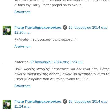
To eixa diavasei otan kikloforise kai mou arese poly!!!!!Oloi
oi fans toy Harry Potter prepei na to exoun.
Απάντηση
Γιώτα Παπαδημακοπούλου
13 Ιανουαρίου 2014 στις
12:20 π.μ.
@ Αντώνη, θα συμφωνήσω απόλυτα! ;)
Απάντηση
Katerina
17 Ιανουαρίου 2014 στις 1:23 μ.μ.
Πολύ ωραίες ιστορίες! Σαφέστατα και δεν είναι Χάρι Πότερ
αλλά οι φανατικοί της σειράς μάλλον θα αγαπήσουν αυτά τα
μικρά βιβλιαράκια που συμπληρώνουν το μύθο.
Απάντηση
Γιώτα Παπαδημακοπούλου
18 Ιανουαρίου 2014 στις
11:24 π.μ.