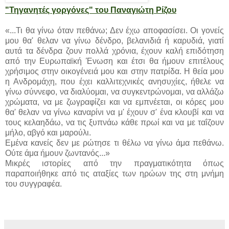
"Τηγανητές γοργόνες" του Παναγιώτη Ρίζου
«...Τι θα γίνω όταν πεθάνω; Δεν έχω αποφασίσει. Οι γονείς
μου θα' θελαν να γίνω δένδρο, βελανιδιά ή καρυδιά, γιατί
αυτά τα δένδρα ζουν πολλά χρόνια, έχουν καλή επιδότηση
από την Ευρωπαϊκή Ένωση και έτσι θα ήμουν επιτέλους
χρήσιμος στην οικογένειά μου και στην πατρίδα. Η θεία μου
η Ανδρομάχη, που έχει καλλιτεχνικές ανησυχίες, ήθελε να
γίνω σύννεφο, να διαλύομαι, να συγκεντρώνομαι, να αλλάζω
χρώματα, να με ζωγραφίζει και να εμπνέεται, οι κόρες μου
θα' θελαν να γίνω καναρίνι να μ' έχουν σ' ένα κλουβί και να
τους κελαηδάω, να τις ξυπνάω κάθε πρωί και να με ταΐζουν
μήλο, αβγό και μαρούλι.
Εμένα κανείς δεν με ρώτησε τι θέλω να γίνω άμα πεθάνω.
Ούτε άμα ήμουν ζωντανός...»
Μικρές ιστορίες από την πραγματικότητα όπως
παραποιήθηκε από τις αταξίες των ηρώων της στη μνήμη
του συγγραφέα.