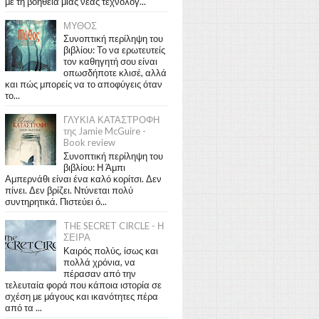
με τη βοήθεια μιας νέας τεχνολογ...
ΜΥΘΟΣ
Συνοπτική περίληψη του
βιβλίου: Το να ερωτευτείς
τον καθηγητή σου είναι
οπωσδήποτε κλισέ, αλλά
και πώς μπορείς να το αποφύγεις όταν
το...
ΓΛΥΚΙΑ ΚΑΤΑΣΤΡΟΦΗ
της Jamie McGuire -
Book review
Συνοπτική περίληψη του
βιβλίου: Η Άμπι
Αμπερνάθι είναι ένα καλό κορίτσι. Δεν
πίνει. Δεν βρίζει. Ντύνεται πολύ
συντηρητικά. Πιστεύει ό...
THE SECRET CIRCLE - Η
ΣΕΙΡΑ
Καιρός πολύς, ίσως και
πολλά χρόνια, να
πέρασαν από την
τελευταία φορά που κάποια ιστορία σε
σχέση με μάγους και ικανότητες πέρα
από τα ...