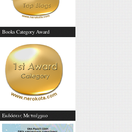
Books Category Award
Εκδόσεις Μεταίχμιο