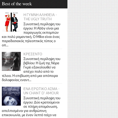
Best of the week
Η ΓΥΜΝΗ ΑΛΗΘΕΙΑ -
THE UGLY TRUTH
Συνοπτική περίληψη του
έργου: Η Abby είναι μια
παραγωγός εκπομπών
και πολύ ρομαντική. Ο Mike είναι ένας
παραδοσιακός τηλεοπτικός τύπος ο
οπ...
ΚΡΕΣΕΝΤΟ
Συνοπτική περίληψη του
βιβλίου: Η ζωή της Νόρα
Γκρέι εξακολουθεί να
απέχει πολύ από το
τέλειο. Η επιβίωση από μια απόπειρα
δολοφονίας εναντ...
ΕΝΑ ΕΡΩΤΙΚΟ ΑΣΜΑ -
UN CHANT D' AMOUR
Συνοπτική περίληψη του
έργου: Δύο κρατούμενοι
σε πλήρη απομόνωση,
απελπισμένοι για ανθρώπινη
επικοινωνία, με έναν λεπτό τοίχο να