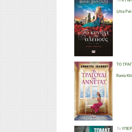
Το
ΚΥΝΗ
Litsa Par
ΤΟ ΤΡΑ
Rania Kir
Το
ΥΠΕ