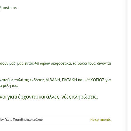
 Apostolos
ήσουν μαζί μας εντός 48 ωρών διαφορετικά, τα δώρα τους, δίνονται
αριστούμε πολύ τις εκδόσεις ΛΙΒΑΝΗ, ΠΑΤΑΚΗ και ΨΥΧΟΓΙΟΣ για
τα μέλη του.
οι γιατί έρχονται και άλλες, νέες κληρώσεις.
4
by
Γιώτα Παπαδημακοπούλου
No comments