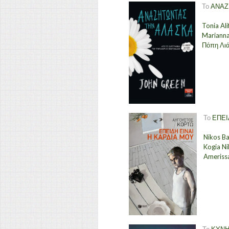
Το
ΑΝΑΖ
Tonia Ali
Marianna
Πόπη Λι
Το
ΕΠΕΙ
Nikos Ba
Kogia Ni
Ameriss