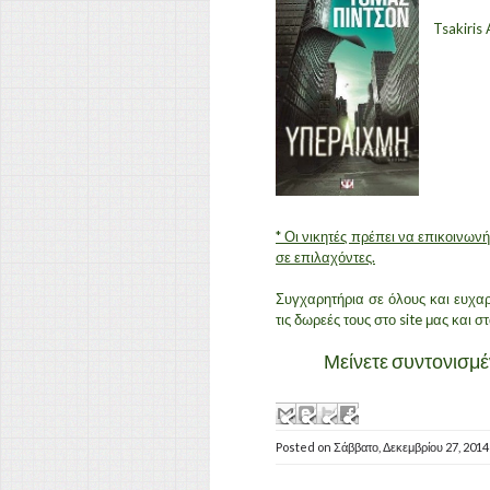
Tsakiris
* Οι νικητές πρέπει να επικοινων
σε επιλαχόντες.
Συγχαρητήρια σε όλους και ευχ
τις δωρεές τους στο site μας και σ
Μείνετε συντονισμέν
Posted on
Σάββατο, Δεκεμβρίου 27, 201