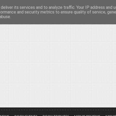
deliver its services and to analyze traffic. Your IP address and 
νών...
formance and security metrics to ensure quality of service, gen
abuse.
ια τον πολιτισμό, σε κάθε του μορφή και έκταση...