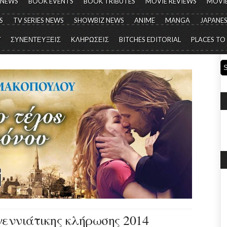
 NEWS
BOOK EVENTS
BOOK TRIBUTES
MOVIE REVIEWS
MOVIE
S
TV SERIES NEWS
SHOWBIZ NEWS
ANIME
MANGA
JAPANES
Y
ΣΥΝΕΝΤΕΥΞΕΙΣ
ΚΛΗΡΩΣΕΙΣ
BITCHES EDITORIAL
PLACES TO
εννιάτικης κλήρωσης 2014