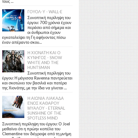
τους ...
ΓΟΥΟΛ-Υ - WALL-E
Συνοπτική περίληψη του
έργου: 700 χρόνια έχουν
περάσει από σήμερα και
οι άνθρωποι έχουν
εγκαταλείψει τη Γη αφήνοντας πίσω
έναν απέραντο σκου...
Η ΧΙΟΝΑΤΗ ΚΑΙ Ο
ΚΥΝΗΓΟΣ - SNOW
WHITE AND THE
HUNTSMAN
Συνοπτική περίληψη του
έργου: Η μάγισσα Ravenna παντρεύεται
και σκοτώνει τον βασιλιά και πατέρα
της Χιονάτης, με την ίδια να γίνεται ...
Η ΑΙΩΝΙΑ ΛΙΑΚΑΔΑ
ΕΝΟΣ ΚΑΘΑΡΟΥ
ΜΥΑΛΟΥ - ETERNAL
SUNSHINE OF THE
SPOTLESS MIND
Συνοπτική περίληψη του έργου: Ο Joel
μαθαίνει ότι η πρώην κοπέλα του
Clementine τον διέγραψε από τη μνήμη