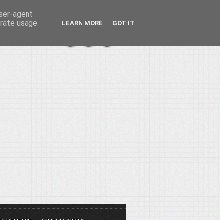
user-agent
erate usage
LEARN MORE
GOT IT