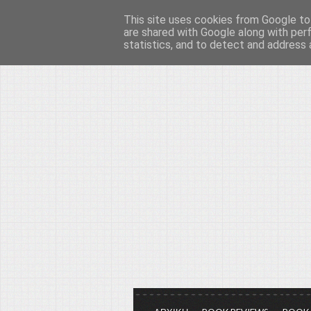
This site uses cookies from Google to 
Το μεγαλείο των Τεχ
are shared with Google along with per
statistics, and to detect and address 
Είμαστε πάντα εδώ για να μιλάμε γ