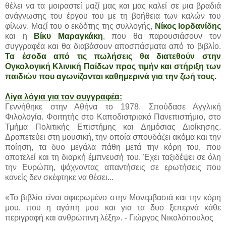
θέλει να τα μοιραστεί μαζί μας και μας καλεί σε μια βραδιά
ανάγνωσης του έργου του με τη βοήθεια των καλών του
φίλων. Mαζί του ο εκδότης της συλλογής,
Νίκος Ιορδανίδης
και η
Βίκυ Μαραγκάκη
, που θα παρουσιάσουν τον
συγγραφέα και θα διαβάσουν αποσπάσματα από το βιβλίο.
Τα έσοδα από τις πωλήσεις θα διατεθούν στην
Ογκολογική Κλινική Παίδων προς τιμήν και στήριξη των
παιδιών που αγωνίζονται καθημερινά για την ζωή τους.
Λίγα λόγια για τον συγγραφέα:
Γεννήθηκε στην Αθήνα το 1978. Σπούδασε Αγγλική
Φιλολογία. Φοιτητής στο Καποδιστριακό Πανεπιστήμιο, στο
Τμήμα Πολιτικής Επιστήμης και Δημόσιας Διοίκησης.
Δραπετεύει στη μουσική, την οποία σπουδάζει ακόμα και την
ποίηση, τα δυο μεγάλα πάθη μετά την κόρη του, που
αποτελεί και τη διαρκή έμπνευσή του. Έχει ταξιδέψει σε όλη
την Ευρώπη, ψάχνοντας απαντήσεις σε ερωτήσεις που
κανείς δεν σκέφτηκε να θέσει...
«Το βιβλίο είναι αφιερωμένο στην Μονεμβασιά και την κόρη
μου, που η αγάπη μου και για τα δυο ξεπερνά κάθε
περιγραφή και ανθρώπινη λέξη». - Γιώργος Νικολόπουλος