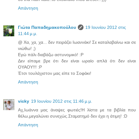
Απάντηση
Γιώτα Παπαδημακοπούλου
19 Ιουνίου 2012 στις
11:44 μ.μ.
@ Χα, χα, χα... δεν πειράζει Ιωαννάκι! Σε καταλαβαίνω και σε
νιώθω! ;)
Εγώ πάλι διαβάζω αστυνομικό! :P
Δεν είπαμε βρε ότι δεν είναι ωραίο απλά ότι δεν είναι
ΟΥΑΟΥ!!! :P
Έτσι τουλάχιστον μας είπε το Σοφάκι!
Απάντηση
vicky
19 Ιουνίου 2012 στις 11:46 μ.μ.
Aχ,Ιωάννα μας άναψες φωτιές!Η λίστα με τα βιβλία που
θέλω,μεγαλώνει συνεχώς.Σταματημό δεν έχει η άτιμη! :D
Απάντηση