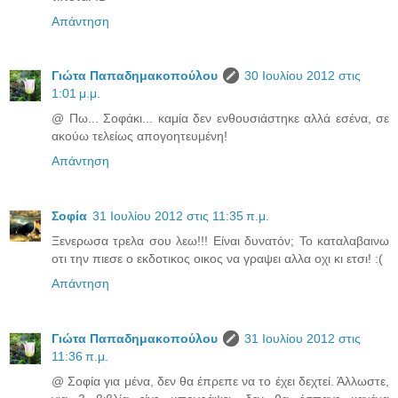
Απάντηση
Γιώτα Παπαδημακοπούλου
30 Ιουλίου 2012 στις
1:01 μ.μ.
@ Πω... Σοφάκι... καμία δεν ενθουσιάστηκε αλλά εσένα, σε
ακούω τελείως απογοητευμένη!
Απάντηση
Σοφία
31 Ιουλίου 2012 στις 11:35 π.μ.
Ξενερωσα τρελα σου λεω!!! Είναι δυνατόν; Το καταλαβαινω
οτι την πιεσε ο εκδοτικος οικος να γραψει αλλα οχι κι ετσι! :(
Απάντηση
Γιώτα Παπαδημακοπούλου
31 Ιουλίου 2012 στις
11:36 π.μ.
@ Σοφία για μένα, δεν θα έπρεπε να το έχει δεχτεί. Άλλωστε,