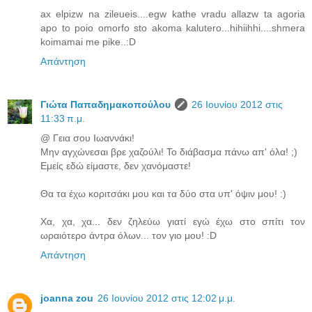
ax elpizw na zileueis....egw kathe vradu allazw ta agoria
apo to poio omorfo sto akoma kalutero...hihiihhi....shmera
koimamai me pike..:D
Απάντηση
Γιώτα Παπαδημακοπούλου
26 Ιουνίου 2012 στις
11:33 π.μ.
@ Γεια σου Ιωαννάκι!
Μην αγχώνεσαι βρε χαζούλι! Το διάβασμα πάνω απ' όλα! ;)
Εμείς εδώ είμαστε, δεν χανόμαστε!
Θα τα έχω κοριτσάκι μου και τα δύο στα υπ' όψιν μου! :)
Χα, χα, χα... δεν ζηλεύω γιατί εγώ έχω στο σπίτι τον
ωραιότερο άντρα όλων... τον γιο μου! :D
Απάντηση
joanna zou
26 Ιουνίου 2012 στις 12:02 μ.μ.