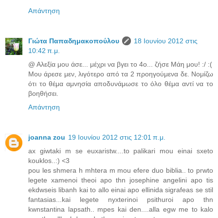
Απάντηση
Γιώτα Παπαδημακοπούλου
18 Ιουνίου 2012 στις
10:42 π.μ.
@ Αλεξία μου άσε... μέχρι να βγει το 4ο... ζήσε Μάη μου! :/ :(
Μου άρεσε μεν, λιγότερο από τα 2 προηγούμενα δε. Νομίζω
ότι το θέμα αμνησία αποδυνάμωσε το όλο θέμα αντί να το
βοηθήσει.
Απάντηση
joanna zou
19 Ιουνίου 2012 στις 12:01 π.μ.
ax giwtaki m se euxaristw....to palikari mou einai sxeto
kouklos..:) <3
pou les shmera h mhtera m mou efere duo biblia.. to prwto
legete xamenoi theoi apo thn josephine angelini apo tis
ekdwseis libanh kai to allo einai apo ellinida sigrafeas se stil
fantasias...kai legete nyxterinoi psithuroi apo thn
kwnstantina lapsath.. mpes kai den....alla egw me to kalo