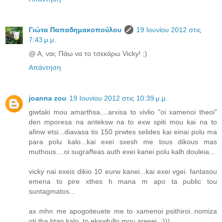
Γιώτα Παπαδημακοπούλου
19 Ιουνίου 2012 στις
7:43 μ.μ.
@ Α, ναι; Πάω να το τσεκάρω Vicky! ;)
Απάντηση
joanna zou
19 Ιουνίου 2012 στις 10:39 μ.μ.
giwtaki mou amarthsa....arxisa to vivlio "oi xamenoi theoi"
den mporesa na anteksw na to exw spiti mou kai na to
afinw etsi...diavasa tis 150 prwtes selides kai einai polu ma
para polu kalo...kai exei sxesh me tous dikous mas
muthous....oi sugraffeas auth exei kanei polu kalh douleia...
vicky nai exeis dikio 10 eurw kanei...kai exei vgei. fantasou
emena to pire xthes h mana m apo ta public tou
suntagmatos...
ax mhn me apogoiteuete me to xamenoi psithiroi..nomiza
oti tha htan kalo..to ekswfullo mou aresei..:)))