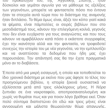
του προκατόχου του, της
"Αγγελικής Σιωπής",
ήταν
δύσκολοι και γεμάτοι αγωνία για να μάθουμε τις εξελίξεις
των γεγονότων, μπορείτε να φανταστείτε πόσο πιο έντονα
ήταν τα στοιχεία αυτά τώρα που το διάστημα της αναμονής
ήταν διπλάσιο. Το θέμα όμως είναι, άξιζε τον κόπο γιατί κακά
τα ψέματα, είναι πάμπολλες οι σειρές βιβλίων που στο
μεσοδιάστημά τους, κάνουν την επιλεγόμενη κοιλιά, γεγονός
που δεν είναι ευχάριστο για τους αναγνώστες και που τους
κάνουν να αμφιβάλλουν κατά πόσο ο εκάστοτε συγγραφέας
έχει την ικανότητα αλλά και την φαντασία, να τροφοδοτεί
συνεχώς την ιστορία του με νέα γεγονότα, να την εμπλουτίζει
και να αναπτύσσει τα δεδομένα που ήδη μας έχει
παρουσιάσει. Την απάντησή σας θα την έχετε πραγματικά
μόνο αν το διαβάσετε.
Έπειτα από μια μικρή εισαγωγή, η οποία και τοποθετείται το
ίδιο χρονικό διάστημα με εκείνο που μας άφησε το τέλος του
προηγούμενου βιβλίου, η ιστορία ξεκινά ουσιαστικά να
εξελίσσεται μετά από τρεις ολόκληρους μήνες. Η
Νόρα
ξυπνάει σε ένα νεκροταφείο, αποπροσανατολισμένη και
χωρίς να θυμάται πως και για ποιον λόγο βρέθηκε εκεί. Όταν
πολύ σύντομα διαπιστώνει ότι εδώ και τρεις μήνες είναι
αγνοουμένη και μάλιστα θεωρούνταν θύμα απαγωγής,