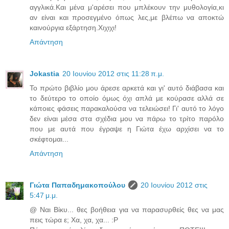
αγγλικά.Και μένα μ'αρέσει που μπλέκουν την μυθολογία,κι
αν είναι και προσεγμένο όπως λες,με βλέπω να αποκτώ
καινούργια εξάρτηση.Χιχιχι!
Απάντηση
Jokastia
20 Ιουνίου 2012 στις 11:28 π.μ.
Το πρώτο βιβλίο μου άρεσε αρκετά και γι' αυτό διάβασα και
το δεύτερο το οποίο όμως όχι απλά με κούρασε αλλά σε
κάποιες φάσεις παρακαλούσα να τελειώσει! Γι' αυτό το λόγο
δεν είναι μέσα στα σχέδια μου να πάρω το τρίτο παρόλο
που με αυτά που έγραψε η Γιώτα έχω αρχίσει να το
σκέφτομαι...
Απάντηση
Γιώτα Παπαδημακοπούλου
20 Ιουνίου 2012 στις
5:47 μ.μ.
@ Ναι Βίκυ... θες βοήθεια για να παρασυρθείς θες να μας
πεις τώρα ε; Χα, χα, χα... :P