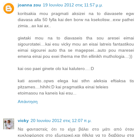
joanna zou
19 Ιουνίου 2012 στις 11:57 μ.μ.
koritsakia mou pragmati aksizei na to diavasete egw
diavasa alla 50 fylla kai den borw na ksekolisw...exw pathei
zimia...ax kai ax..
giwtaki mou na to diavaseis tha sou aresei eimai
sigourotatei....kai esu vicky mou an eisai latreis fantastikou
eimai sigourei auto tha se magepsei...auto pou maresei
emena einai pou exei thema me thn ellinikh muthologia...:))
kai oso paei ginete olo kai kalutero....:D
kati asxeto..opws elega kai sthn aleksia eftiaksa tis
pitzames....hihihi:D kai pragmatika einai teleies
etoimasou na kaneis kai esu...
Απάντηση
vicky
20 Ιουνίου 2012 στις 12:07 π.μ.
Να φανταστείς ότι το είχα βάλει στο μάτι από όταν
κυκλοφόρησε στο εξωτερικό,και ήθελα να το διαβάσω στα