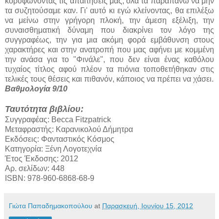
κορυφώνοντας τις απαιτήσεις μας, όλα τα παραπάνω να μην
τα συζητούσαμε καν. Γι' αυτό κι εγώ κλείνοντας, θα επιλέξω
να μείνω στην γρήγορη πλοκή, την άμεση εξέλιξη, την
συναισθηματική δύναμη που διακρίνει τον λόγο της
συγγραφέως, την για μια ακόμη φορά εμβάθυνση στους
χαρακτήρες και στην ανατροπή που μας αφήνει με κομμένη
την ανάσα για το "Φινάλε", που δεν είναι ένας καθόλου
τυχαίος τίτλος αφού πλέον τα πιόνια τοποθετήθηκαν στις
τελικές τους θέσεις και πιθανόν, κάποιος να πρέπει να χάσει.
Βαθμολογία 9/10
Ταυτότητα βιβλίου:
Συγγραφέας: Becca Fitzpatrick
Μεταφραστής: Καρανικολού Δήμητρα
Εκδόσεις: Φανταστικός Κόσμος
Κατηγορία: Ξένη Λογοτεχνία
Έτος Έκδοσης: 2012
Αρ. σελίδων: 448
ISBN: 978-960-6868-68-9
Γιώτα Παπαδημακοπούλου
at
Παρασκευή, Ιουνίου 15, 2012