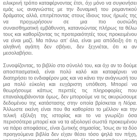
ειλικρινή τρόπο καταφέρνοντας έτσι, όχι μόνο να συγκινήσει
εμάς ως αναγνώστες με την δυναμική του ρομαντικού
δράματος αλλά, επιτρέποντας στους ίδιους τους ήρωές της
να προχωρήσουν σε μια πιο ουσιώδη
συναισθηματική εμβάθυνση, κατανοώντας πλήρως τα θέλω
τους και καθορίζοντας τις προτεραιότητές τους προκειμένου
να είναι μαζί. Μα πάνω απ' όλα, είναι μια απόδειξη ότι η
αληθινή αγάπη δεν σβήνει, δεν ξεχνιέται, ότι κι αν
μεσολαβήσει.
Συνοψίζοντας, το βιβλίο στο σύνολό του, και όχι αν το δούμε
αποσπασματικά, είναι πολύ καλό και καταφέρνει να
διατηρήσει το ενδιαφέρον μας και να κάνει την ανάγνωσή του
μια πολύ εύκολη και ευχάριστη υπόθεση. Μπορεί να
θεωρήσουμε κάπως περιττές τις πληροφορίες που
επαναλαμβάνονται όμως, δεν μπορούμε να τις ακυρώσουμε
δεδομένου της κατάστασης στην οποία βρίσκεται η
Νόρα.
Άλλωστε εκείνη είναι που θα καθορίσει το μέλλον και την
τελική εξέλιξη της ιστορίας και το να γνωρίζει όσα
περισσότερα μπορεί και να τα αξιολογεί σωστά προκειμένου
να πάρει αποφάσεις, είναι ζωτικής σημασίας. Ίσως αν τα δύο
προηγούμενα βιβλία δεν είχαν θέσει τόσο ψηλά τον πήχη,