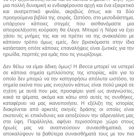
μια πολλή δυναμική κι ενδιαφέρουσα αρχή και ένα εξαιρετικό
και ανατρεπτικό φινάλε, ακριβώς όπως και τα δύο
προηγούμενα βιβλία της σειράς. Ωστόσο, στο μεσοδιάστημα,
υπάρχουν κάποιες στιγμές που αισθανόμαστε μια
απειροελάχιστη κούραση θα έλεγα. Μπορεί η Νόρα να έχει
χάσει τις μνήμες της και να πρέπει να της ανακαλέσει με
κάποιον τρόπο όμως εμείς, δεν βρισκόμαστε στην ίδια
κατάσταση οπότε κάποιες επαναλήψεις είναι ζωτικές για την
ηρωίδα, περιττές για εμάς που τις γνωρίζουμε.
Δεν θέλω να είμαι άδικη όμως! Η
Becca
μπορεί να υστερεί
σε κάποια σημεία εμπλούτισης της ιστορίας, κάτι για το
οποίο δεν μπορώ να την κατηγορήσω απόλυτα ωστόσο, τα
σημεία εκείνα που μας ενοχλούν κάπως είναι πολύ μικρά σε
σχέση με αυτά που μας προσφέρει γιατί ως αναγνώστες,
κακά τα ψέματα, ακόμα και κάτω από αυτές τις συνθήκες,
καταφέρνει να μας ικανοποιήσει. Η εξέλιξη της ιστορίας
διακρίνεται από αρκετές σκηνές δράσης οι οποίες είναι
σκοτεινές κι επικίνδυνες και εκτοξεύουν την αδρεναλίνη μας
στα ύψη. Παράλληλα, αφήνει περισσότερο χώρο στους
ήρωές μας να αναπνεύσουν συναισθηματικά, να
αποκαλύψουν τα βαθύτερα συναισθήματά τους με τον πιο