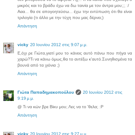
μικρός και το βράδυ έχω να δω ταινία με τον άντρα μου;;; :/
Ααα... θα σε απογοητεύσω... έχω την εντύπωση ότι θα είναι
τριλογία (τι άλλο με την τύχη που μας δέρνει;)
Απάντηση
vicky
20 Ιουνίου 2012 στις 9:07 μ.μ.
Ε,όχι ρε Γιώτα,γιατί μου το κάνεις αυτό πάνω που πήγα να
χαρώ?Τι να κάνω όμως,θα το αντέξω κ'αυτό.Συνηθισμένα τα
βουνά από τα χιόνια ;)
Απάντηση
Γιώτα Παπαδημακοπούλου
20 Ιουνίου 2012 στις
9:19 μ.μ.
@ Τι να κών βρε Βίκυ μου; Λες να το 'θελα; :P
Απάντηση
vicky
20 Ιουνίου 2012 στις 9:27 μ.μ.