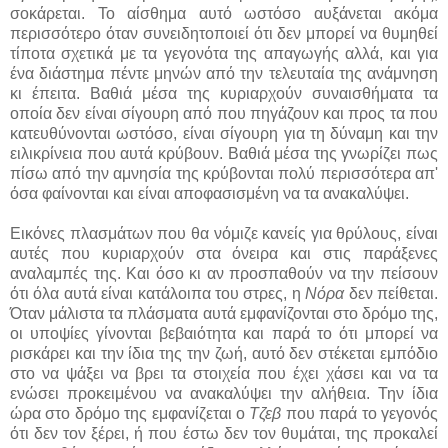
σοκάρεται. Το αίσθημα αυτό ωστόσο αυξάνεται ακόμα
περισσότερο όταν συνειδητοποιεί ότι δεν μπορεί να θυμηθεί
τίποτα σχετικά με τα γεγονότα της απαγωγής αλλά, και για
ένα διάστημα πέντε μηνών από την τελευταία της ανάμνηση
κι έπειτα. Βαθιά μέσα της κυριαρχούν συναισθήματα τα
οποία δεν είναι σίγουρη από που πηγάζουν και προς τα που
κατευθύνονται ωστόσο, είναι σίγουρη για τη δύναμη και την
ειλικρίνεια που αυτά κρύβουν. Βαθιά μέσα της γνωρίζει πως
πίσω από την αμνησία της κρύβονται πολύ περισσότερα απ'
όσα φαίνονται και είναι αποφασισμένη να τα ανακαλύψει.
Εικόνες πλασμάτων που θα νόμιζε κανείς για θρύλους, είναι
αυτές που κυριαρχούν στα όνειρα και στις παράξενες
αναλαμπές της. Και όσο κι αν προσπαθούν να την πείσουν
ότι όλα αυτά είναι κατάλοιπα του στρες, η
Νόρα
δεν πείθεται.
Όταν μάλιστα τα πλάσματα αυτά εμφανίζονται στο δρόμο της,
οι υποψίες γίνονται βεβαιότητα και παρά το ότι μπορεί να
ρισκάρει και την ίδια της την ζωή, αυτό δεν στέκεται εμπόδιο
στο να ψάξει να βρει τα στοιχεία που έχει χάσει και να τα
ενώσει προκειμένου να ανακαλύψει την αλήθεια. Την ίδια
ώρα στο δρόμο της εμφανίζεται ο
Τζεβ
που παρά το γεγονός
ότι δεν τον ξέρει, ή που έστω δεν τον θυμάται, της προκαλεί