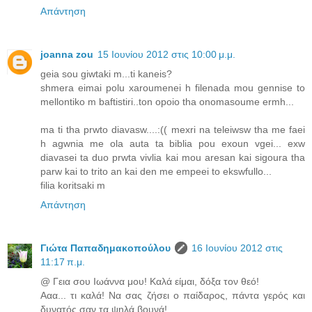
Απάντηση
joanna zou
15 Ιουνίου 2012 στις 10:00 μ.μ.
geia sou giwtaki m...ti kaneis?
shmera eimai polu xaroumenei h filenada mou gennise to
mellontiko m baftistiri..ton opoio tha onomasoume ermh...
ma ti tha prwto diavasw....:(( mexri na teleiwsw tha me faei
h agwnia me ola auta ta biblia pou exoun vgei... exw
diavasei ta duo prwta vivlia kai mou aresan kai sigoura tha
parw kai to trito an kai den me empeei to ekswfullo...
filia koritsaki m
Απάντηση
Γιώτα Παπαδημακοπούλου
16 Ιουνίου 2012 στις
11:17 π.μ.
@ Γεια σου Ιωάννα μου! Καλά είμαι, δόξα τον θεό!
Ααα... τι καλά! Να σας ζήσει ο παίδαρος, πάντα γερός και
δυνατός σαν τα ψηλά βουνά!