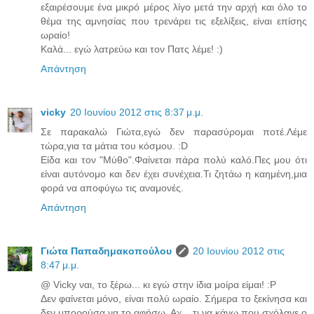
εξαιρέσουμε ένα μικρό μέρος λίγο μετά την αρχή και όλο το
θέμα της αμνησίας που τρενάρει τις εξελίξεις, είναι επίσης
ωραίο!
Καλά... εγώ λατρεύω και τον Πατς λέμε! :)
Απάντηση
vicky
20 Ιουνίου 2012 στις 8:37 μ.μ.
Σε παρακαλώ Γιώτα,εγώ δεν παρασύρομαι ποτέ.Λέμε
τώρα,για τα μάτια του κόσμου. :D
Είδα και τον "Μύθο".Φαίνεται πάρα πολύ καλό.Πες μου ότι
είναι αυτόνομο και δεν έχει συνέχεια.Τι ζητάω η καημένη,μια
φορά να αποφύγω τις αναμονές.
Απάντηση
Γιώτα Παπαδημακοπούλου
20 Ιουνίου 2012 στις
8:47 μ.μ.
@ Vicky ναι, το ξέρω... κι εγώ στην ίδια μοίρα είμαι! :P
Δεν φαίνεται μόνο, είναι πολύ ωραίο. Σήμερα το ξεκίνησα και
δεν μπορούσα να το αφήσω. Αχ... τι να κάνω που σχόλαγε ο