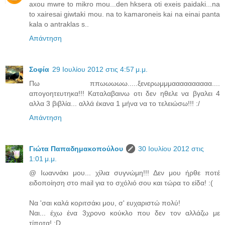
axou mwre to mikro mou...den hksera oti exeis paidaki...na
to xairesai giwtaki mou. na to kamaroneis kai na einai panta
kala o antraklas s..
Απάντηση
Σοφία
29 Ιουλίου 2012 στις 4:57 μ.μ.
Πω ππωωωωω.....ξενερωμμμαααααααααα....
απογοητευτηκα!!! Καταλαβαινω οτι δεν ηθελε να βγαλει 4
αλλα 3 βιβλία... αλλά έκανα 1 μήνα να το τελειώσω!!! :/
Απάντηση
Γιώτα Παπαδημακοπούλου
30 Ιουλίου 2012 στις
1:01 μ.μ.
@ Ιωαννάκι μου... χίλια συγνώμη!!! Δεν μου ήρθε ποτέ
ειδοποίηση στο mail για το σχόλιό σου και τώρα το είδα! :(
Να 'σαι καλά κοριτσάκι μου, σ' ευχαριστώ πολύ!
Ναι... έχω ένα 3χρονο κούκλο που δεν τον αλλάζω με
τίποτα! :D