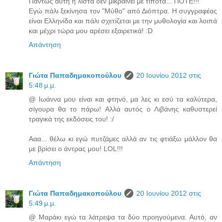
Πάντως αυτή η λίστα δεν μικραίνει με τίποτα... ΠΟΤΕ!!!
Εγώ πάλι ξεκίνησα τον "Μύθο" από Διόπτρα. Η συγγραφέας
είναι Ελληνίδα και πάλι σχετίζεται με την μυθολογία και λοιπά
και μέχρι τώρα μου αρέσει εξαιρετικά! :D
Απάντηση
Γιώτα Παπαδημακοπούλου
20 Ιουνίου 2012 στις
5:48 μ.μ.
@ Ιωάννα μου είναι και φτηνό, μα λες κι εσύ τα καλύτερα,
σίγουρα θα το πάρω! Αλλά αυτός ο Λιβάνης καθυστερεί
τραγικά της εκδόσεις του! :/
Ααα... θέλω κι εγώ πυτζάμες αλλά αν τις φτιάξω μάλλον θα
με βρίσει ο άντρας μου! LOL!!!
Απάντηση
Γιώτα Παπαδημακοπούλου
20 Ιουνίου 2012 στις
5:49 μ.μ.
@ Μαράκι εγώ τα λάτρεψα τα δύο προηγούμενα. Αυτό, αν