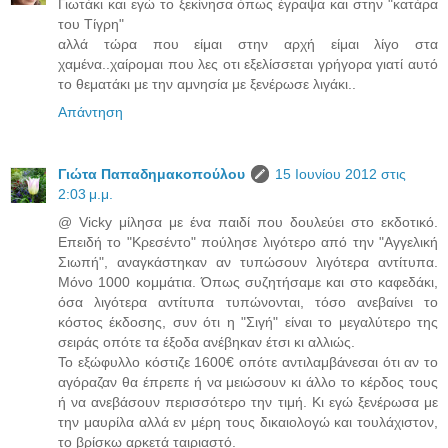
Γιωτάκι και εγώ το ξεκίνησα όπως έγραψα και στην "κατάρα
του Τίγρη"
αλλά τώρα που είμαι στην αρχή είμαι λίγο στα
χαμένα..χαίρομαι που λες οτι εξελίσσεται γρήγορα γιατί αυτό
το θεματάκι με την αμνησία με ξενέρωσε λιγάκι..
Απάντηση
Γιώτα Παπαδημακοπούλου
15 Ιουνίου 2012 στις
2:03 μ.μ.
@ Vicky μίλησα με ένα παιδί που δουλεύει στο εκδοτικό.
Επειδή το "Κρεσέντο" πούλησε λιγότερο από την "Αγγελική
Σιωπή", αναγκάστηκαν αν τυπώσουν λιγότερα αντίτυπα.
Μόνο 1000 κομμάτια. Όπως συζητήσαμε και στο καφεδάκι,
όσα λιγότερα αντίτυπα τυπώνονται, τόσο ανεβαίνει το
κόστος έκδοσης, συν ότι η "Σιγή" είναι το μεγαλύτερο της
σειράς οπότε τα έξοδα ανέβηκαν έτσι κι αλλιώς.
Το εξώφυλλο κόστιζε 1600€ οπότε αντιλαμβάνεσαι ότι αν το
αγόραζαν θα έπρεπε ή να μειώσουν κι άλλο το κέρδος τους
ή να ανεβάσουν περισσότερο την τιμή. Κι εγώ ξενέρωσα με
την μαυρίλα αλλά εν μέρη τους δικαιολογώ και τουλάχιστον,
το βρίσκω αρκετά ταιριαστό.