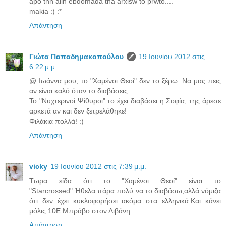
apo thn allh ebdomada tha arxisw to prwto....
makia :) :*
Απάντηση
Γιώτα Παπαδημακοπούλου
19 Ιουνίου 2012 στις
6:22 μ.μ.
@ Ιωάννα μου, το "Χαμένοι Θεοί" δεν το ξέρω. Να μας πεις
αν είναι καλό όταν το διαβάσεις.
Το "Νυχτερινοί Ψίθυροι" το έχει διαβάσει η Σοφία, της άρεσε
αρκετά αν και δεν ξετρελάθηκε!
Φιλάκια πολλά! :)
Απάντηση
vicky
19 Ιουνίου 2012 στις 7:39 μ.μ.
Τωρα είδα ότι το "Χαμένοι Θεοί" είναι το
"Starcrossed".Ήθελα πάρα πολύ να το διαβάσω,αλλά νόμιζα
ότι δεν έχει κυκλοφορήσει ακόμα στα ελληνικά.Και κάνει
μόλις 10Ε.Μπράβο στον Λιβάνη.
Απάντηση