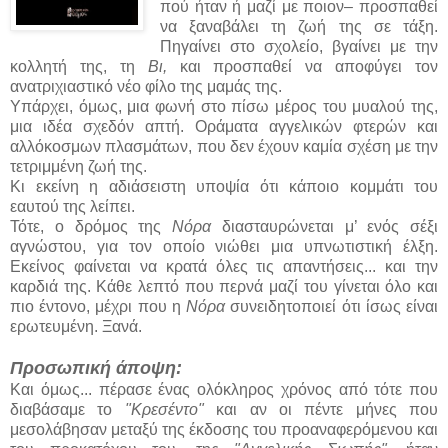
πού ήταν ή μαζί με ποιον– προσπαθεί
να ξαναβάλει τη ζωή της σε τάξη.
Πηγαίνει στο σχολείο, βγαίνει με την
κολλητή της, τη
Βι,
και προσπαθεί να αποφύγει τον
ανατριχιαστικό νέο φίλο της μαμάς της.
Υπάρχει, όμως, μια φωνή στο πίσω μέρος του μυαλού της,
μια ιδέα σχεδόν απτή. Οράματα αγγελικών φτερών και
αλλόκοσμων πλασμάτων, που δεν έχουν καμία σχέση με την
τετριμμένη ζωή της.
Κι εκείνη η αδιάσειστη υποψία ότι κάποιο κομμάτι του
εαυτού της λείπει.
Τότε, ο δρόμος της
Νόρα
διασταυρώνεται μ’ ενός σέξι
αγνώστου, για τον οποίο νιώθει μια υπνωτιστική έλξη.
Εκείνος φαίνεται να κρατά όλες τις απαντήσεις... και την
καρδιά της. Κάθε λεπτό που περνά μαζί του γίνεται όλο και
πιο έντονο, μέχρι που η
Νόρα
συνειδητοποιεί ότι ίσως είναι
ερωτευμένη. Ξανά.
Προσωπική άποψη:
Και όμως... πέρασε ένας ολόκληρος χρόνος από τότε που
διαβάσαμε το
"Κρεσέντο"
και αν οι πέντε μήνες που
μεσολάβησαν μεταξύ της έκδοσης του προαναφερόμενου και