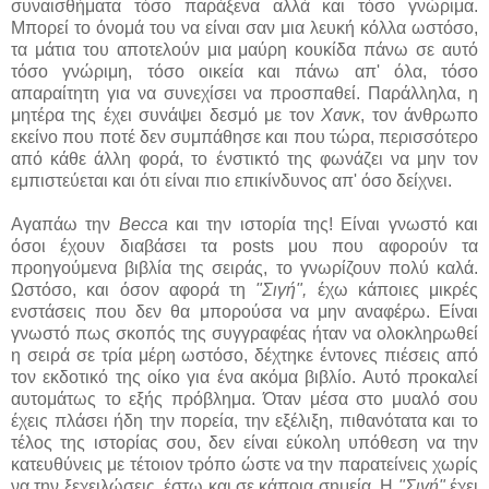
συναισθήματα τόσο παράξενα αλλά και τόσο γνώριμα.
Μπορεί το όνομά του να είναι σαν μια λευκή κόλλα ωστόσο,
τα μάτια του αποτελούν μια μαύρη κουκίδα πάνω σε αυτό
τόσο γνώριμη, τόσο οικεία και πάνω απ' όλα, τόσο
απαραίτητη για να συνεχίσει να προσπαθεί. Παράλληλα, η
μητέρα της έχει συνάψει δεσμό με τον
Χανκ
, τον άνθρωπο
εκείνο που ποτέ δεν συμπάθησε και που τώρα, περισσότερο
από κάθε άλλη φορά, το ένστικτό της φωνάζει να μην τον
εμπιστεύεται και ότι είναι πιο επικίνδυνος απ' όσο δείχνει.
Αγαπάω την
Becca
και την ιστορία της! Είναι γνωστό και
όσοι έχουν διαβάσει τα posts μου που αφορούν τα
προηγούμενα βιβλία της σειράς, το γνωρίζουν πολύ καλά.
Ωστόσο, και όσον αφορά τη
"Σιγή",
έχω κάποιες μικρές
ενστάσεις που δεν θα μπορούσα να μην αναφέρω. Είναι
γνωστό πως σκοπός της συγγραφέας ήταν να ολοκληρωθεί
η σειρά σε τρία μέρη ωστόσο, δέχτηκε έντονες πιέσεις από
τον εκδοτικό της οίκο για ένα ακόμα βιβλίο. Αυτό προκαλεί
αυτομάτως το εξής πρόβλημα. Όταν μέσα στο μυαλό σου
έχεις πλάσει ήδη την πορεία, την εξέλιξη, πιθανότατα και το
τέλος της ιστορίας σου, δεν είναι εύκολη υπόθεση να την
κατευθύνεις με τέτοιον τρόπο ώστε να την παρατείνεις χωρίς
να την ξεχειλώσεις, έστω και σε κάποια σημεία. Η
"Σιγή"
έχει