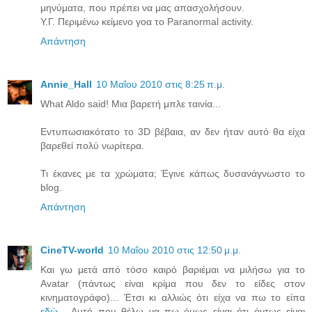
μηνύματα, που πρέπει να μας απασχολήσουν.
Υ.Γ. Περιμένω κείμενο γοα το Paranormal activity.
Απάντηση
Annie_Hall
10 Μαΐου 2010 στις 8:25 π.μ.
What Aldo said! Mια βαρετή μπλε ταινία...
Εντυπωσιακότατο το 3D βέβαια, αν δεν ήταν αυτό θα είχα
βαρεθεί πολύ νωρίτερα.
Τι έκανες με τα χρώματα; Έγινε κάπως δυσανάγνωστο το
blog.
Απάντηση
CineTV-world
10 Μαΐου 2010 στις 12:50 μ.μ.
Και γω μετά από τόσο καιρό βαριέμαι να μιλήσω για το
Avatar (πάντως είναι κρίμα που δεν το είδες στον
κινηματογράφο)... Έτσι κι αλλιώς ότι είχα να πω το είπα
εδώ
... Aυτό που θέλω να πω όμως είναι ότι όντως είναι