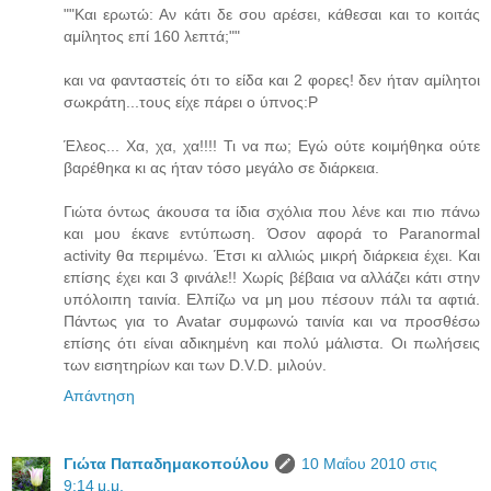
""Και ερωτώ: Αν κάτι δε σου αρέσει, κάθεσαι και το κοιτάς
αμίλητος επί 160 λεπτά;""
και να φανταστείς ότι το είδα και 2 φορες! δεν ήταν αμίλητοι
σωκράτη...τους είχε πάρει ο ύπνος:P
Έλεος... Χα, χα, χα!!!! Τι να πω; Εγώ ούτε κοιμήθηκα ούτε
βαρέθηκα κι ας ήταν τόσο μεγάλο σε διάρκεια.
Γιώτα όντως άκουσα τα ίδια σχόλια που λένε και πιο πάνω
και μου έκανε εντύπωση. Όσον αφορά το Paranormal
activity θα περιμένω. Έτσι κι αλλιώς μικρή διάρκεια έχει. Και
επίσης έχει και 3 φινάλε!! Χωρίς βέβαια να αλλάζει κάτι στην
υπόλοιπη ταινία. Ελπίζω να μη μου πέσουν πάλι τα αφτιά.
Πάντως για το Avatar συμφωνώ ταινία και να προσθέσω
επίσης ότι είναι αδικημένη και πολύ μάλιστα. Οι πωλήσεις
των εισητηρίων και των D.V.D. μιλούν.
Απάντηση
Γιώτα Παπαδημακοπούλου
10 Μαΐου 2010 στις
9:14 μ.μ.