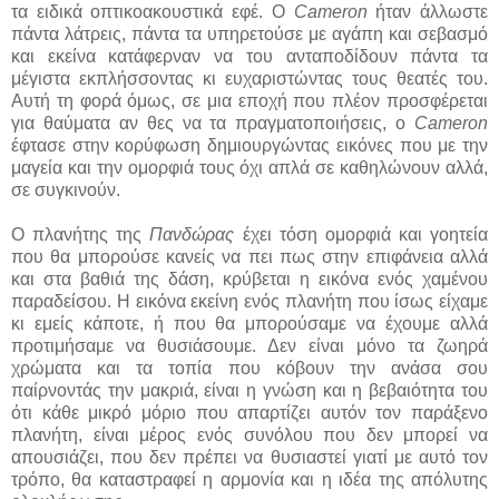
τα ειδικά οπτικοακουστικά εφέ. Ο
Cameron
ήταν άλλωστε
πάντα λάτρεις, πάντα τα υπηρετούσε με αγάπη και σεβασμό
και εκείνα κατάφερναν να του ανταποδίδουν πάντα τα
μέγιστα εκπλήσσοντας κι ευχαριστώντας τους θεατές του.
Αυτή τη φορά όμως, σε μια εποχή που πλέον προσφέρεται
για θαύματα αν θες να τα πραγματοποιήσεις, ο
Cameron
έφτασε στην κορύφωση δημιουργώντας εικόνες που με την
μαγεία και την ομορφιά τους όχι απλά σε καθηλώνουν αλλά,
σε συγκινούν.
Ο πλανήτης της
Πανδώρας
έχει τόση ομορφιά και γοητεία
που θα μπορούσε κανείς να πει πως στην επιφάνεια αλλά
και στα βαθιά της δάση, κρύβεται η εικόνα ενός χαμένου
παραδείσου. Η εικόνα εκείνη ενός πλανήτη που ίσως είχαμε
κι εμείς κάποτε, ή που θα μπορούσαμε να έχουμε αλλά
προτιμήσαμε να θυσιάσουμε. Δεν είναι μόνο τα ζωηρά
χρώματα και τα τοπία που κόβουν την ανάσα σου
παίρνοντάς την μακριά, είναι η γνώση και η βεβαιότητα του
ότι κάθε μικρό μόριο που απαρτίζει αυτόν τον παράξενο
πλανήτη, είναι μέρος ενός συνόλου που δεν μπορεί να
απουσιάζει, που δεν πρέπει να θυσιαστεί γιατί με αυτό τον
τρόπο, θα καταστραφεί η αρμονία και η ιδέα της απόλυτης