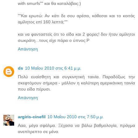
with smurfs"" και θα καταλάβεις:)
""Και ερωτώ: Αν κάτι δε σου αρέσει, κάθεσαι και το κοιτάς
αμίλητος επί 160 λεπτά;""
και να φανταστείς ότι το είδα και 2 φορες! δεν ήταν αμίλητοι
σωκράτη...τους είχε πάρει ο ύπνος:P
Απάντηση
ds
10 Μαΐου 2010 στις 6:41 μ.μ.
Πολύ ευαίσθητη και συγκινητική ταινία. Παραδόξως την
σκεφτόμουν σήμερα - μάλλον η καλύτερη αμερικάνικη ταινία
που είδα πέρυσι.
Απάντηση
argiris-cinefil
10 Μαΐου 2010 στις 7:50 μ.μ.
Ααα, μέγα σφάλμα. Ξέχασα να βάλω βαθμολογία, πράγμα
ανεπίτρεπτο σε μένα.