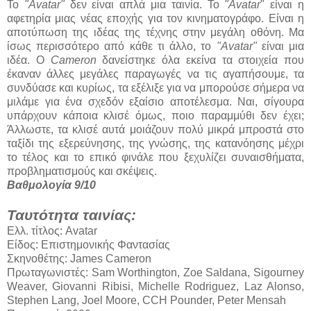
Το
"Avatar"
δεν είναι απλά μια ταινία. Το
"Avatar
" είναι η
αφετηρία μιας νέας εποχής για τον κινηματογράφο. Είναι η
αποτύπωση της ιδέας της τέχνης στην μεγάλη οθόνη. Μα
ίσως περισσότερο από κάθε τι άλλο, το
"Avatar"
είναι μια
ιδέα. Ο
Cameron
δανείστηκε όλα εκείνα τα στοιχεία που
έκαναν άλλες μεγάλες παραγωγές να τις αγαπήσουμε, τα
συνδύασε και κυρίως, τα εξέλιξε για να μπορούσε σήμερα να
μιλάμε για ένα σχεδόν εξαίσιο αποτέλεσμα. Ναι, σίγουρα
υπάρχουν κάποια κλισέ όμως, ποιο παραμμύθι δεν έχει;
Άλλωστε, τα κλισέ αυτά μοιάζουν πολύ μικρά μπροστά στο
ταξίδι της εξερεύνησης, της γνώσης, της κατανόησης μέχρι
το τέλος και το επικό φινάλε που ξεχυλίζει συναισθήματα,
προβληματισμούς και σκέψεις.
Βαθμολογία 9/10
Ταυτότητα ταινίας:
Ελλ. τίτλος: Avatar
Είδος: Επιστημονικής Φαντασίας
Σκηνοθέτης: James Cameron
Πρωταγωνιστές: Sam Worthington, Zoe Saldana, Sigourney
Weaver, Giovanni Ribisi, Michelle Rodriguez, Laz Alonso,
Stephen Lang, Joel Moore, CCH Pounder, Peter Mensah