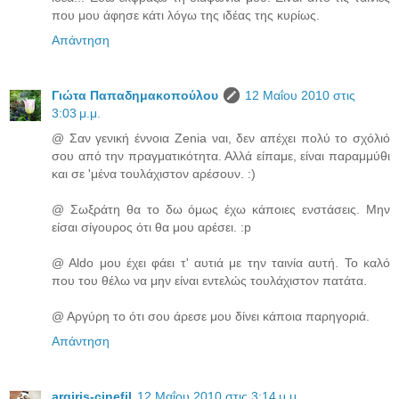
που μου άφησε κάτι λόγω της ιδέας της κυρίως.
Απάντηση
Γιώτα Παπαδημακοπούλου
12 Μαΐου 2010 στις
3:03 μ.μ.
@ Σαν γενική έννοια Zenia ναι, δεν απέχει πολύ το σχόλιό
σου από την πραγματικότητα. Αλλά είπαμε, είναι παραμμύθι
και σε 'μένα τουλάχιστον αρέσουν. :)
@ Σωξράτη θα το δω όμως έχω κάποιες ενστάσεις. Μην
είσαι σίγουρος ότι θα μου αρέσει. :p
@ Aldo μου έχει φάει τ' αυτιά με την ταινία αυτή. Το καλό
που του θέλω να μην είναι εντελώς τουλάχιστον πατάτα.
@ Αργύρη το ότι σου άρεσε μου δίνει κάποια παρηγοριά.
Απάντηση
argiris-cinefil
12 Μαΐου 2010 στις 3:14 μ.μ.