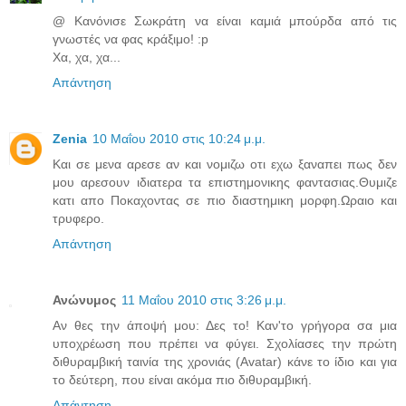
@ Κανόνισε Σωκράτη να είναι καμιά μπούρδα από τις
γνωστές να φας κράξιμο! :p
Χα, χα, χα...
Απάντηση
Zenia
10 Μαΐου 2010 στις 10:24 μ.μ.
Και σε μενα αρεσε αν και νομιζω οτι εχω ξαναπει πως δεν
μου αρεσουν ιδιατερα τα επιστημονικης φαντασιας.Θυμιζε
κατι απο Ποκαχοντας σε πιο διαστημικη μορφη.Ωραιο και
τρυφερο.
Απάντηση
Ανώνυμος
11 Μαΐου 2010 στις 3:26 μ.μ.
Αν θες την άποψή μου: Δες το! Καν'το γρήγορα σα μια
υποχρέωση που πρέπει να φύγει. Σχολίασες την πρώτη
διθυραμβική ταινία της χρονιάς (Avatar) κάνε το ίδιο και για
το δεύτερη, που είναι ακόμα πιο διθυραμβική.
Απάντηση