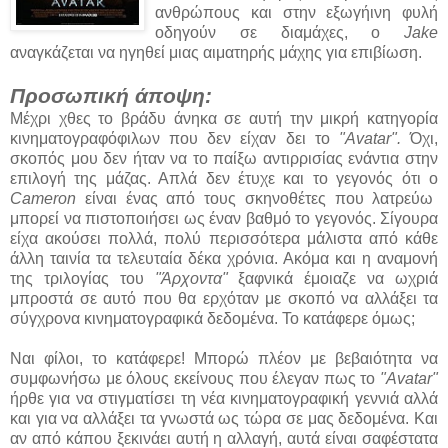
ανθρώπους και στην εξωγήινη φυλή
οδηγούν σε διαμάχες, ο
Jake
αναγκάζεται να ηγηθεί μιας αιματηρής μάχης για επιβίωση.
Προσωπική άποψη:
Μέχρι χθες το βράδυ άνηκα σε αυτή την μικρή κατηγορία
κινηματογραφόφιλων που δεν είχαν δει το
"Avatar".
Όχι,
σκοπός μου δεν ήταν να το παίξω αντιρρισίας ενάντια στην
επιλογή της μάζας. Απλά δεν έτυχε και το γεγονός ότι ο
Cameron
είναι ένας από τους σκηνοθέτες που λατρεύω
μπορεί να πιστοποιήσει ως έναν βαθμό το γεγονός. Σίγουρα
είχα ακούσει πολλά, πολύ περισσότερα μάλιστα από κάθε
άλλη ταινία τα τελευταία δέκα χρόνια. Ακόμα και η αναμονή
της τριλογίας του
"Άρχοντα"
ξαφνικά έμοιαζε να ωχριά
μπροστά σε αυτό που θα ερχόταν με σκοπό να αλλάξει τα
σύγχρονα κινηματογραφικά δεδομένα. Το κατάφερε όμως;
Ναι φίλοι, το κατάφερε! Μπορώ πλέον με βεβαιότητα να
συμφωνήσω με όλους εκείνους που έλεγαν πως το
"Avatar"
ήρθε για να στιγματίσει τη νέα κινηματογραφική γεννιά αλλά
και για να αλλάξει τα γνωστά ως τώρα σε μας δεδομένα. Και
αν από κάπου ξεκινάει αυτή η αλλαγή, αυτά είναι σαφέστατα