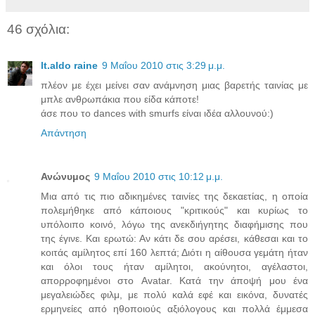
46 σχόλια:
lt.aldo raine
9 Μαΐου 2010 στις 3:29 μ.μ.
πλέον με έχει μείνει σαν ανάμνηση μιας βαρετής ταινίας με
μπλε ανθρωπάκια που είδα κάποτε!
άσε που το dances with smurfs είναι ιδέα αλλουνού:)
Απάντηση
Ανώνυμος
9 Μαΐου 2010 στις 10:12 μ.μ.
Μια από τις πιο αδικημένες ταινίες της δεκαετίας, η οποία
πολεμήθηκε από κάποιους "κριτικούς" και κυρίως το
υπόλοιπο κοινό, λόγω της ανεκδιήγητης διαφήμισης που
της έγινε. Και ερωτώ: Αν κάτι δε σου αρέσει, κάθεσαι και το
κοιτάς αμίλητος επί 160 λεπτά; Διότι η αίθουσα γεμάτη ήταν
και όλοι τους ήταν αμίλητοι, ακούνητοι, αγέλαστοι,
απορροφημένοι στο Avatar. Κατά την άποψή μου ένα
μεγαλειώδες φιλμ, με πολύ καλά εφέ και εικόνα, δυνατές
ερμηνείες από ηθοποιούς αξιόλογους και πολλά έμμεσα