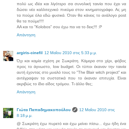
πολύ ως ιδέα και λίγότερο σα συνολική ταινία που έχει να
δώσει νέο καλλιτεχνικό πνεύμα στον κινηματογράφο. Ας μη
τα πούμε όλα εδώ φυσικά. Όταν θα κάνεις το ανάλογο post
θα τα πούμε!!!!
ΑΑ και το "Kolobos" σου έχω πει να το δεις!!! :P
Απάντηση
argiris-cinefil
12 Μαΐου 2010 στις 5:33 μ.μ.
Όχι και καμία σχέση ρε Σωκράτη. Κάμερα στο χέρι, φόβος
προς το άγνωστο, low budget. Οι τύποι έκαναν την ταινία
αυτή έχοντας στο μυαλό τους το "The Blair witch project" και
αντέγραψαν τα συστατικά που το έκαναν επιτυχία. Είναι
ακριβώς το ίδιο είδος τρόμου. Τι άλλο θες;
Απάντηση
Γιώτα Παπαδημακοπούλου
12 Μαΐου 2010 στις
8:18 μ.μ.
@ Σωκράτη έχω πυρετό και έχω μείνει πίσω... έχω ήδη ένα