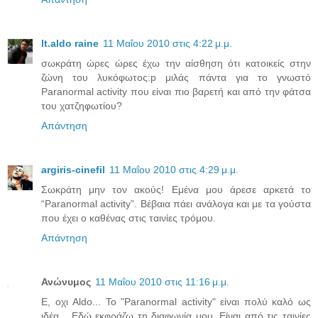
lt.aldo raine
11 Μαΐου 2010 στις 4:22 μ.μ.
σωκράτη ώρες ώρες έχω την αίσθηση ότι κατοικείς στην
ζώνη του λυκόφωτος:p μιλάς πάντα για το γνωστό
Paranormal activity που είναι πιο βαρετή και από την φάτσα
του χατζηφωτίου?
Απάντηση
argiris-cinefil
11 Μαΐου 2010 στις 4:29 μ.μ.
Σωκράτη μην τον ακούς! Εμένα μου άρεσε αρκετά το
“Paranormal activity”. Βέβαια πάει ανάλογα και με τα γούστα
που έχει ο καθένας στις ταινίες τρόμου.
Απάντηση
Ανώνυμος
11 Μαΐου 2010 στις 11:16 μ.μ.
Ε, οχι Aldo... Το "Paranormal activity" είναι πολύ καλό ως
ιδέα... Εδώ εκφράζω τη διαφωνία μου. Είναι από τις ταινίες