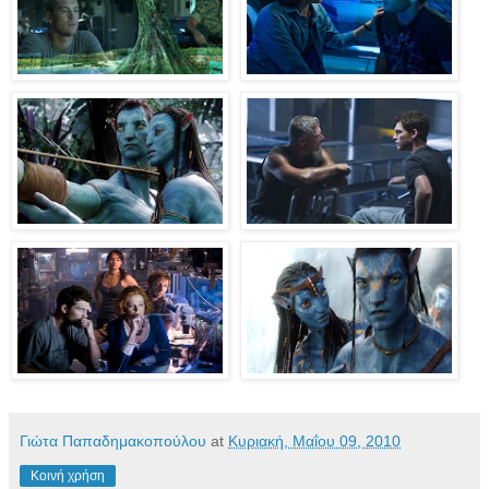
Γιώτα Παπαδημακοπούλου
at
Κυριακή, Μαΐου 09, 2010
Κοινή χρήση