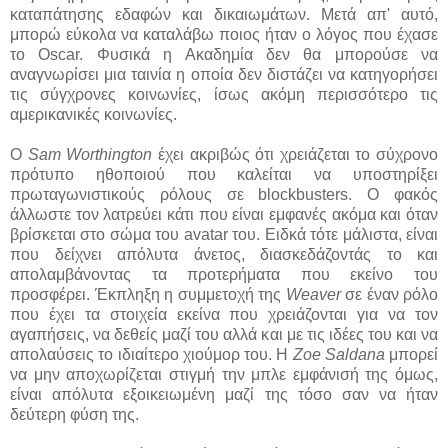
καταπάτησης εδαφών και δικαιωμάτων. Μετά απ' αυτό,
μπορώ εύκολα να καταλάβω ποιος ήταν ο λόγος που έχασε
το Oscar. Φυσικά η Ακαδημία δεν θα μπορούσε να
αναγνωρίσει μια ταινία η οποία δεν διστάζει να κατηγορήσει
τις σύγχρονες κοινωνίες, ίσως ακόμη περισσότερο τις
αμερικανικές κοινωνίες.
Ο
Sam Worthington
έχει ακριβώς ότι χρειάζεται το σύχρονο
πρότυπο ηθοποιού που καλείται να υποστηρίξει
πρωταγωνιστικούς ρόλους σε blockbusters. Ο φακός
άλλωστε τον λατρεύει κάτι που είναι εμφανές ακόμα και όταν
βρίσκεται στο σώμα του avatar του. Ειδκά τότε μάλιστα, είναι
που δείχνει απόλυτα άνετος, διασκεδάζοντάς το και
απολαμβάνοντας τα προτερήματα που εκείνο του
προσφέρει. Έκπληξη η συμμετοχή της
Weaver
σε έναν ρόλο
που έχει τα στοιχεία εκείνα που χρειάζονται για να τον
αγαπήσεις, να δεθείς μαζί του αλλά και με τις ιδέες του και να
απολαύσεις το ιδιαίτερο χιούμορ του. Η
Zoe Saldana
μπορεί
να μην αποχωρίζεται στιγμή την μπλε εμφάνισή της όμως,
είναι απόλυτα εξοικειωμένη μαζί της τόσο σαν να ήταν
δεύτερη φύση της.