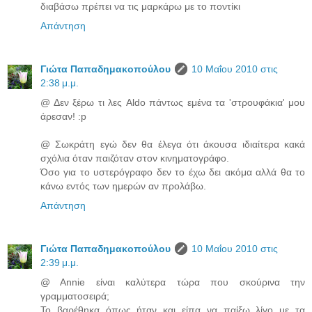
διαβάσω πρέπει να τις μαρκάρω με το ποντίκι
Απάντηση
Γιώτα Παπαδημακοπούλου
10 Μαΐου 2010 στις
2:38 μ.μ.
@ Δεν ξέρω τι λες Aldo πάντως εμένα τα 'στρουφάκια' μου
άρεσαν! :p
@ Σωκράτη εγώ δεν θα έλεγα ότι άκουσα ιδιαίτερα κακά
σχόλια όταν παιζόταν στον κινηματογράφο.
Όσο για το υστερόγραφο δεν το έχω δει ακόμα αλλά θα το
κάνω εντός των ημερών αν προλάβω.
Απάντηση
Γιώτα Παπαδημακοπούλου
10 Μαΐου 2010 στις
2:39 μ.μ.
@ Annie είναι καλύτερα τώρα που σκούρινα την
γραμματοσειρά;
Το βαρέθηκα όπως ήταν και είπα να παίξω λίγο με τα