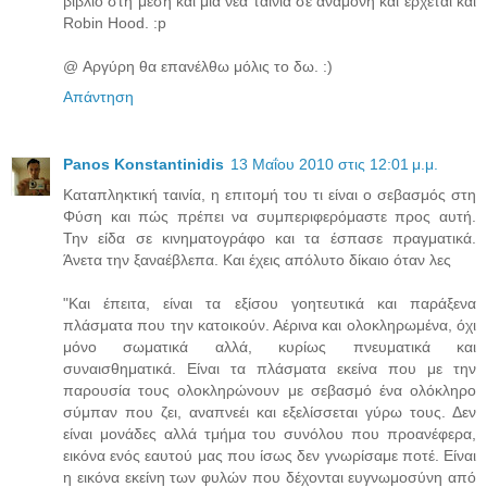
βιβλίο στη μέση και μια νέα ταινία σε αναμονή και έρχεται και
Robin Hood. :p
@ Αργύρη θα επανέλθω μόλις το δω. :)
Απάντηση
Panos Konstantinidis
13 Μαΐου 2010 στις 12:01 μ.μ.
Καταπληκτική ταινία, η επιτομή του τι είναι ο σεβασμός στη
Φύση και πώς πρέπει να συμπεριφερόμαστε προς αυτή.
Την είδα σε κινηματογράφο και τα έσπασε πραγματικά.
Άνετα την ξαναέβλεπα. Και έχεις απόλυτο δίκαιο όταν λες
"Και έπειτα, είναι τα εξίσου γοητευτικά και παράξενα
πλάσματα που την κατοικούν. Αέρινα και ολοκληρωμένα, όχι
μόνο σωματικά αλλά, κυρίως πνευματικά και
συναισθηματικά. Είναι τα πλάσματα εκείνα που με την
παρουσία τους ολοκληρώνουν με σεβασμό ένα ολόκληρο
σύμπαν που ζει, αναπνεέι και εξελίσσεται γύρω τους. Δεν
είναι μονάδες αλλά τμήμα του συνόλου που προανέφερα,
εικόνα ενός εαυτού μας που ίσως δεν γνωρίσαμε ποτέ. Είναι
η εικόνα εκείνη των φυλών που δέχονται ευγνωμοσύνη από