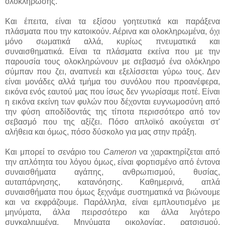
ολοκλήρωσης.
Και έπειτα, είναι τα εξίσου γοητευτικά και παράξενα
πλάσματα που την κατοικούν. Αέρινα και ολοκληρωμένα, όχι
μόνο σωματικά αλλά, κυρίως πνευματικά και
συναισθηματικά. Είναι τα πλάσματα εκείνα που με την
παρουσία τους ολοκληρώνουν με σεβασμό ένα ολόκληρο
σύμπαν που ζει, αναπνεέι και εξελίσσεται γύρω τους. Δεν
είναι μονάδες αλλά τμήμα του συνόλου που προανέφερα,
εικόνα ενός εαυτού μας που ίσως δεν γνωρίσαμε ποτέ. Είναι
η εικόνα εκείνη των φυλών που δέχονται ευγνωμοσύνη από
την φύση αποδίδοντάς της τίποτα περισσότερο από τον
σεβασμό που της αξίζει. Πόσο απλοϊκό ακούγεται στ'
αλήθεια και όμως, πόσο δύσκολο για μας στην πράξη.
Και μπορεί το σενάριο του
Cameron
να χαρακτηρίζεται από
την απλότητα του λόγου όμως, είναι φορτισμένο από έντονα
συναισθήματα αγάπης, ανθρωπισμού, θυσίας,
αυταπάρνησης, κατανόησης. Καθημερινά, απλά
συναισθήματα που όμως ξεχνάμε συστηματικά να βιώνουμε
και να εκφράζουμε. Παράλληλα, είναι εμπλουτισμένο με
μηνύματα, άλλα πειρσσότερο και άλλα λιγότερο
συγκαλημμένα. Μηνύματα οικολογίας, ρατσισμού,