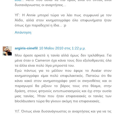
δυσανάγνωστες οι αναρτήσεις...
ΥΓ: Η Annie μπορεί τώρα να λέει πως συμφωνεί με τον
Άλδο, αλλά στον κινηματογράφο όλο επιφωνήματα ήταν
όπως έχει παραδεχτεί η ίδια... :p
Απάντηση
argiris-cinefil
10 Μαΐου 2010 στις 1:22 μ.μ.
Μου άρεσε αρκετά η ταινία αλλά όμως δεν τρελάθηκα. Για
μένα όταν ο Cameron έχει κάνει τους δύο εξολοθρευτές όλα
τα άλλα είναι πολύ λίγα μπροστά του.
Εγώ πάντως για το μέλλον που έφερε το Avatar στον
κινηματογράφο είμαι πολύ επιφυλακτικός. Πιστεύω ότι θα
κάνει κακό στον κινηματογράφο γιατί οι σκηνοθέτες και οι
παραγωγοί θα ρίξουν το βάρος τους στο θέαμα, στην
δράση, στους φτηνούς εντυπωσιασμούς και όχι στην ουσία
μιας ταινίας. Ήταν που ήταν επιφανειακές οι ταινίες των
blockbusters τώρα θα γίνουν ακόμη πιο επιφανειακές.
Υ.Γ. Όντως είναι δυσανάγνωστες οι αναρτήσεις και για να τις