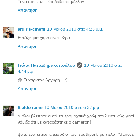
Τι να σου πω... θα δείξει το μέλλον.
Απάντηση
argiris-cinefil
10 Μαΐου 2010 στις 4:23 μ.μ.
Εντάξει μια χαρά είναι τώρα.
Απάντηση
Γιώτα Παπαδημακοπούλου
10 Μαΐου 2010 στις
4:44 μ.μ.
@ Ευχαριστώ Αργύρη... :)
Απάντηση
lt.aldo raine
10 Μαΐου 2010 στις 6:37 μ.μ.
α όλοι βλέπατε αυτά τα τρομαχτικά χρώματα? ευτυχώς γιατί
νόμιζα ότι με καταράστηκε ο cameron!
ψάξε ένα επικό επεισόδιο του southpark με τίτλο ""dances