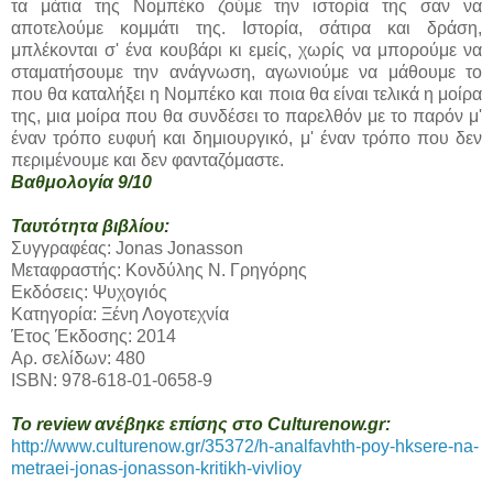
τα μάτια της Νομπέκο ζούμε την ιστορία της σαν να
αποτελούμε κομμάτι της. Ιστορία, σάτιρα και δράση,
μπλέκονται σ' ένα κουβάρι κι εμείς, χωρίς να μπορούμε να
σταματήσουμε την ανάγνωση, αγωνιούμε να μάθουμε το
που θα καταλήξει η Νομπέκο και ποια θα είναι τελικά η μοίρα
της, μια μοίρα που θα συνδέσει το παρελθόν με το παρόν μ'
έναν τρόπο ευφυή και δημιουργικό, μ' έναν τρόπο που δεν
περιμένουμε και δεν φανταζόμαστε.
Βαθμολογία 9/10
Ταυτότητα βιβλίου:
Συγγραφέας: Jonas Jonasson
Μεταφραστής: Κονδύλης Ν. Γρηγόρης
Εκδόσεις: Ψυχογιός
Κατηγορία: Ξένη Λογοτεχνία
Έτος Έκδοσης: 2014
Αρ. σελίδων: 480
ISBN: 978-618-01-0658-9
Το review ανέβηκε επίσης στο Culturenow.gr:
http://www.culturenow.gr/35372/h-analfavhth-poy-hksere-na-
metraei-jonas-jonasson-kritikh-vivlioy