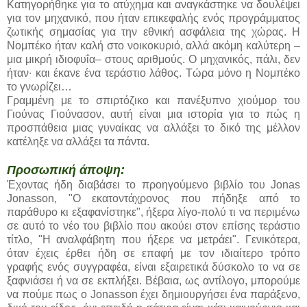
Κατηγορήθηκε για το ατύχημα και αναγκάστηκε να δουλέψει
για τον μηχανικό, που ήταν επικεφαλής ενός προγράμματος
ζωτικής σημασίας για την εθνική ασφάλεια της χώρας. H
Νομπέκο ήταν καλή στο νοικοκυριό, αλλά ακόμη καλύτερη –
μια μικρή ιδιοφυΐα– στους αριθμούς. Ο μηχανικός, πάλι, δεν
ήταν∙ και έκανε ένα τεράστιο λάθος. Τώρα μόνο η Νομπέκο
το γνωρίζει…
Γραμμένη με το σπιρτόζικο και πανέξυπνο χιούμορ του
Γιούνας Γιούνασον, αυτή είναι μια ιστορία για το πώς η
προσπάθεια μιας γυναίκας να αλλάξει το δικό της μέλλον
κατέληξε να αλλάξει τα πάντα.
Προσωπική άποψη:
Έχοντας ήδη διαβάσει το προηγούμενο βιβλίο του Jonas
Jonasson, "Ο εκατοντάχρονος που πήδηξε από το
παράθυρο κι εξαφανίστηκε", ήξερα λίγο-πολύ τι να περιμένω
σε αυτό το νέο του βιβλίο που ακούει στον επίσης τεράστιο
τίτλο, "Η αναλφάβητη που ήξερε να μετράει". Γενικότερα,
όταν έχεις έρθει ήδη σε επαφή με τον ιδιαίτερο τρόπο
γραφής ενός συγγραφέα, είναι εξαιρετικά δύσκολο το να σε
ξαφνιάσει ή να σε εκπλήξει. Βέβαια, ως αντίλογο, μπορούμε
να πούμε πως ο Jonasson έχει δημιουργήσει ένα παράξενο,