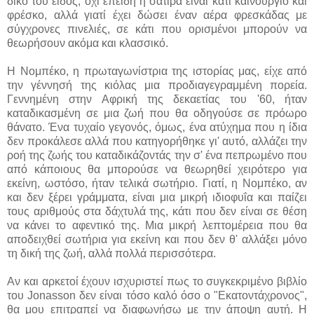
δικό του είδος, όχι επειδή η σάτιρα είναι κάτι καινούργιο και
φρέσκο, αλλά γιατί έχει δώσει έναν αέρα φρεσκάδας με
σύγχρονες πινελιές, σε κάτι που ορισμένοι μπορούν να
θεωρήσουν ακόμα και κλασσικό.
Η Νομπέκο, η πρωταγωνίστρια της ιστορίας μας, είχε από
την γέννησή της κιόλας μια προδιαγεγραμμένη πορεία.
Γεννημένη στην Αφρική της δεκαετίας του '60, ήταν
καταδικασμένη σε μια ζωή που θα οδηγούσε σε πρόωρο
θάνατο. Ένα τυχαίο γεγονός, όμως, ένα ατύχημα που η ίδια
δεν προκάλεσε αλλά που κατηγορήθηκε γι' αυτό, αλλάζει την
ροή της ζωής του καταδικάζοντάς την σ' ένα πεπρωμένο που
από κάποιους θα μπορούσε να θεωρηθεί χειρότερο για
εκείνη, ωστόσο, ήταν τελικά σωτήριο. Γιατί, η Νομπέκο, αν
και δεν ξέρει γράμματα, είναι μια μικρή ιδιοφυΐα και παίζει
τους αριθμούς στα δάχτυλά της, κάτι που δεν είναι σε θέση
να κάνει το αφεντικό της. Μια μικρή λεπτομέρεια που θα
αποδειχθεί σωτήρια για εκείνη και που δεν θ' αλλάξει μόνο
τη δική της ζωή, αλλά πολλά περισσότερα.
Αν και αρκετοί έχουν ισχυριστεί πως το συγκεκριμένο βιβλίο
του Jonasson δεν είναι τόσο καλό όσο ο "Εκατοντάχρονος",
θα μου επιτραπεί να διαφωνήσω με την άποψη αυτή. Η