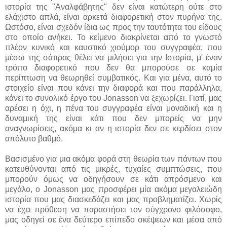
ιστορία της "Αναλφάβητης" δεν είναι κατώτερη ούτε στο
ελάχιστο απλά, είναι αρκετά διαφορετική στον πυρήνα της.
Ωστόσο, είναι σχεδόν ίδια ως προς την ταυτότητα του είδους
στο οποίο ανήκει. Το κείμενο διακρίνεται από το γνωστό
πλέον κυνικό και καυστικό χιούμορ του συγγραφέα, που
μέσω της σάτιρας θέλει να μιλήσει για την Ιστορία, μ' έναν
τρόπο διαφορετικό που δεν θα μπορούσε σε καμία
περίπτωση να θεωρηθεί συμβατικός. Και για μένα, αυτό το
στοιχείο είναι που κάνει την διαφορά και που παράλληλα,
κάνει το συνολικό έργο του Jonasson να ξεχωρίζει. Γιατί, μας
αρέσει η όχι, η πένα του συγγραφέα είναι μοναδική και η
δυναμική της είναι κάτι που δεν μπορείς να μην
αναγνωρίσεις, ακόμα κι αν η ιστορία δεν σε κερδίσει στον
απόλυτο βαθμό.
Βασισμένο για μια ακόμα φορά στη θεωρία των πάντων που
κατευθύνονται από τις μικρές, τυχαίες συμπτώσεις, που
μπορούν όμως να οδηγήσουν σε κάτι απρόσμενο και
μεγάλο, ο Jonasson μας προσφέρει μία ακόμα μεγαλειώδη
ιστορία που μας διασκεδάζει και μας προβληματίζει. Χωρίς
να έχει πρόθεση να παραστήσει τον σύγχρονο φιλόσοφο,
μας οδηγεί σε ένα δεύτερο επίπεδο σκέψεων και μέσα από