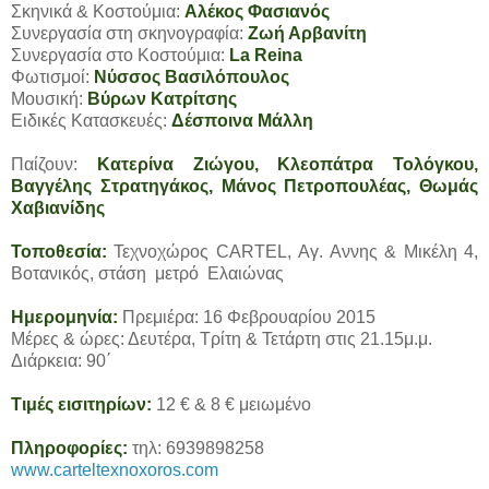
Σκηνικά & Κοστούμια:
Αλέκος Φασιανός
Συνεργασία στη σκηνογραφία:
Ζωή Αρβανίτη
Συνεργασία στο Κοστούμια:
La Reina
Φωτισμοί:
Νύσσος Βασιλόπουλος
Μουσική:
Βύρων Κατρίτσης
Ειδικές Κατασκευές:
Δέσποινα Μάλλη
Παίζουν:
Κατερίνα Ζιώγου, Κλεοπάτρα Τολόγκου,
Βαγγέλης Στρατηγάκος, Μάνος Πετροπουλέας, Θωμάς
Χαβιανίδης
Τοποθεσία
:
Τεχνοχώρος CARTEL, Αγ. Αννης & Μικέλη 4,
Βοτανικός, στάση μετρό Ελαιώνας
Ημερομηνία:
Πρεμιέρα: 16 Φεβρουαρίου 2015
Μέρες & ώρες: Δευτέρα, Τρίτη & Τετάρτη στις 21.15μ.μ.
Διάρκεια: 90΄
Τιμές εισιτηρίων:
12 € & 8 € μειωμένο
Πληροφορίες
:
τηλ: 6939898258
www.carteltexnoxoros.com