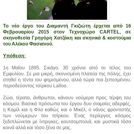
Το νέο έργο του Διαμαντή Γκιζιώτη έρχεται από 16
Φεβρουαρίου 2015 στον Τεχνοχώρο CARTEL, σε
σκηνοθεσία Γρηγόρη Χατζάκη και σκηνικά & κοστούμια
του Αλέκου Φασιανού.
Υπόθεση:
1η Μαΐου 1895. Σικάγο. 30 χρόνια από το τέλος του
Εμφυλίου. Σε μια μικρή, σκονισμένη πλατεία της πόλης, έχει
στηθεί η τέντα του φημισμένου, αλλά τώρα πια ξεπεσμένου,
περιοδεύοντος τσίρκου Lalloo.
Ζώα, τέρατα, άνθρωποι, κάνουν νούμερα προς τέρψη του
κόσμου. Βασικά πρόσωπα του έργου δυο σιαμαίες αδερφές,
η Καμίλ και η Φλο καθώς και ο Μικέλ, ο νάνος φροντιστής
των νούμερων του τσίρκου. Ένας περίεργος κόσμος
ξεδιπλώνεται με ίντριγκες, κουτσομπολιά, και μυστικά τόσο
κοινά αλλά και τόσο ξένα σε μας.