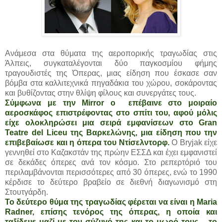
Ανάμεσα στα θύματα της αεροπορικής τραγωδίας στις
Άλπεις, συγκαταλέγονται δύο παγκοσμίου φήμης
τραγουδιστές της Όπερας, μιας είδηση που έσκασε σαν
βόμβα στα καλλιτεχνικά πηγαδάκια του χώρου, σοκάροντας
και βυθίζοντας στην θλίψη φίλους και συνεργάτες τους.
Σύμφωνα με την Mirror ο επέβαινε στο μοιραίο
αεροσκάφος επιστρέφοντας στο σπίτι του, αφού μόλις
είχε ολοκληρώσει μια σειρά εμφανίσεων στο Gran
Teatre del Liceu της Βαρκελώνης, μια είδηση που την
επιβεβαίωσε και η όπερα του Ντίσελντορφ.
Ο Bryjak είχε
γεννηθεί στο Καζακστάν της πρώην ΕΣΣΔ και έχει εμφανιστεί
σε δεκάδες όπερες ανά τον κόσμο. Στο ρεπερτόριό του
περιλαμβάνονται περισσότερες από 30 όπερες, ενώ το 1990
κέρδισε το δεύτερο βραβείο σε διεθνή διαγωνισμό στη
Στουτγάρδη.
Το δεύτερο θύμα της τραγωδίας φέρεται να είναι η Maria
Radner, επίσης τενόρος της όπερας, η οποία και
ταξίδευε μαζί με τον σύζυγό της και το μωρό τους – το