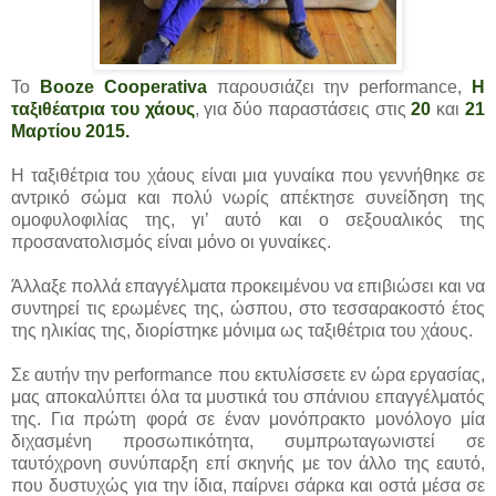
To
Booze Cooperativa
παρουσιάζει την performance,
Η
ταξιθέατρια του χάους
, για δύο παραστάσεις στις
20
και
21
Μαρτίου 2015.
Η ταξιθέτρια του χάους είναι μια γυναίκα που γεννήθηκε σε
αντρικό σώμα και πολύ νωρίς απέκτησε συνείδηση της
ομοφυλοφιλίας της, γι’ αυτό και ο σεξουαλικός της
προσανατολισμός είναι μόνο οι γυναίκες.
Άλλαξε πολλά επαγγέλματα προκειμένου να επιβιώσει και να
συντηρεί τις ερωμένες της, ώσπου, στο τεσσαρακοστό έτος
της ηλικίας της, διορίστηκε μόνιμα ως ταξιθέτρια του χάους.
Σε αυτήν την performance που εκτυλίσσετε εν ώρα εργασίας,
μας αποκαλύπτει όλα τα μυστικά του σπάνιου επαγγέλματός
της. Για πρώτη φορά σε έναν μονόπρακτο μονόλογο μία
διχασμένη προσωπικότητα, συμπρωταγωνιστεί σε
ταυτόχρονη συνύπαρξη επί σκηνής με τον άλλο της εαυτό,
που δυστυχώς για την ίδια, παίρνει σάρκα και οστά μέσα σε