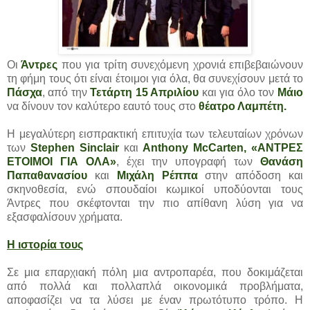
Οι
Άντρες
που για τρίτη συνεχόμενη χρονιά επιβεβαιώνουν
τη φήμη τους ότι είναι έτοιμοι για όλα, θα συνεχίσουν μετά το
Πάσχα
, από την
Τετάρτη 15 Απριλίου
και για όλο τον
Μάιο
να δίνουν τον καλύτερο εαυτό τους στο
θέατρο Λαμπέτη.
Η μεγαλύτερη εισπρακτική επιτυχία των τελευταίων χρόνων
των
Stephen Sinclair
και
Anthony McCarten, «ΑΝΤΡΕΣ
ΕΤΟΙΜΟΙ ΓΙΑ ΟΛΑ»
, έχει την υπογραφή των
Θανάση
Παπαθανασίου
και
Μιχάλη Ρέππα
στην απόδοση και
σκηνοθεσία, ενώ σπουδαίοι κωμικοί υποδύονται τους
Άντρες που σκέφτονται την πιο απίθανη λύση για να
εξασφαλίσουν χρήματα.
Η ιστορία τους
Σε μια επαρχιακή πόλη μια αντροπαρέα, που δοκιμάζεται
από πολλά και πολλαπλά οικονομικά προβλήματα,
αποφασίζει να τα λύσει με έναν πρωτότυπο τρόπο. Η