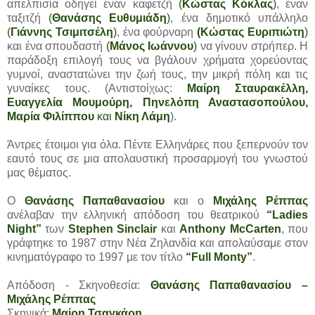
απελπισία οδηγεί έναν καφετζή
(
Κώστας Κόκλας
)
, έναν
ταξιτζή
(
Θανάσης Ευθυμιάδη
)
, ένα δημοτικό υπάλληλο
(
Γιάννης Τσιμιτσέλη
)
, ένα φούρναρη
(Κώστας Ευριπιώτη
)
και ένα σπουδαστή
(
Μάνος Ιωάννου
)
να γίνουν στρήπερ. Η
παράδοξη επιλογή τους να βγάλουν χρήματα χορεύοντας
γυμνοί, αναστατώνει την ζωή τους, την μικρή πόλη και τις
γυναίκες τους. (Αντιστοίχως:
Μαίρη Σταυρακέλλη,
Ευαγγελία Μουμούρη, Πηνελόπη Αναστασοπούλου,
Μαρία Φιλίππου
και
Νίκη Λάμη
).
Άντρες έτοιμοι για όλα. Πέντε Ελληνάρες που ξεπερνούν τον
εαυτό τους σε μια απολαυστική προσαρμογή του γνωστού
μας θέματος.
Ο
Θανάσης Παπαθανασίου
και ο
Μιχάλης Ρέππας
ανέλαβαν την ελληνική απόδοση του θεατρικού
“Ladies
Night”
των
Stephen Sinclair
και
Anthony McCarten
, που
γράφτηκε το 1987 στην Νέα Ζηλανδία και απολαύσαμε στον
κινηματόγραφο το 1997 με τον τίτλο
“Full Monty”
.
Απόδοση - Σκηνοθεσία:
Θανάσης Παπαθανασίου –
Μιχάλης Ρέππας
Σκηνικά:
Μαίρη Τσαγκάρη