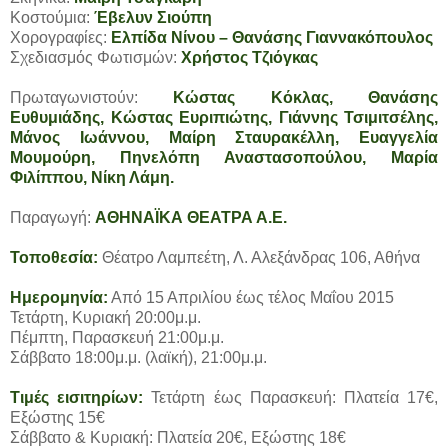
Κοστούμια:
Έβελυν Σιούπη
Χορογραφίες:
Ελπίδα Νίνου – Θανάσης Γιαννακόπουλος
Σχεδιασμός Φωτισμών:
Χρήστος Τζιόγκας
Πρωταγωνιστούν:
Κώστας Κόκλας, Θανάσης
Ευθυμιάδης, Κώστας Ευριπιώτης, Γιάννης Τσιμιτσέλης,
Μάνος Ιωάννου, Μαίρη Σταυρακέλλη, Ευαγγελία
Μουμούρη, Πηνελόπη Αναστασοπούλου, Μαρία
Φιλίππου, Νίκη Λάμη.
Παραγωγή:
ΑΘΗΝΑΪΚΑ ΘΕΑΤΡΑ Α.Ε.
Τοποθεσία:
Θέατρο Λαμπεέτη, Λ. Αλεξάνδρας 106, Αθήνα
Ημερομηνία:
Από 15 Απριλίου έως τέλος Μαΐου 2015
Τετάρτη, Κυριακή 20:00μ.μ.
Πέμπτη, Παρασκευή 21:00μ.μ.
Σάββατο 18:00μ.μ. (λαϊκή), 21:00μ.μ.
Τιμές εισιτηρίων:
Τετάρτη έως Παρασκευή: Πλατεία 17€,
Εξώστης 15€
Σάββατο & Κυριακή: Πλατεία 20€, Εξώστης 18€