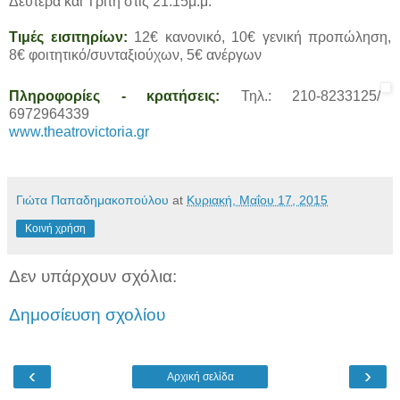
Δευτέρα και Τρίτη στις 21.15μ.μ.
Τιμές εισιτηρίων:
12€ κανονικό, 10€ γενική προπώληση,
8€ φοιτητικό/συνταξιούχων, 5€ ανέργων
Πληροφορίες - κρατήσεις:
Τηλ.: 210-8233125/
6972964339
www.theatrovictoria.gr
Γιώτα Παπαδημακοπούλου
at
Κυριακή, Μαΐου 17, 2015
Κοινή χρήση
Δεν υπάρχουν σχόλια:
Δημοσίευση σχολίου
‹
›
Αρχική σελίδα