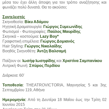
μέσα του έχει άλλη άποψη για τον τρόπο αναζήτησης και
φωνάζει πολύ δυνατά. Θα το ακούσει;
Συντελεστές
Σκηνοθεσία:
Bίκυ Αδάμου
Ηχητική Δραματουργία:
Γιώργος Συμεωνίδης
Φωτισμοί - Φωτογραφίες:
Παύλος Μαυρίδης
Σκηνικά – κοστούμια:
Lazy Boy*
Γραφιστική επιμέλεια:
Γιώργος Δομιανός
Hair Styling:
Γιώργος Νικολαίδης
Βοηθός Σκηνοθέτη:
Άντζη Βαλσαμή
Παίζουν οι:
Ιωσήφ Ιωσηφίδης
και
Χριστίνα Σαμπανίκου
Αντρική Φωνή:
Σπύρος Περδίου
Διάρκεια: 60'
Τοποθεσία
:
ΤΗΕΑΤROVICTORIA, Μαγνησίας 5 και 3ης
Σεπτεμβρίου 119, Αθήνα
Ημερομηνία:
Από τη Δευτέρα 18 Μαΐου έως την Tρίτη 02
Ιουνίου 2015