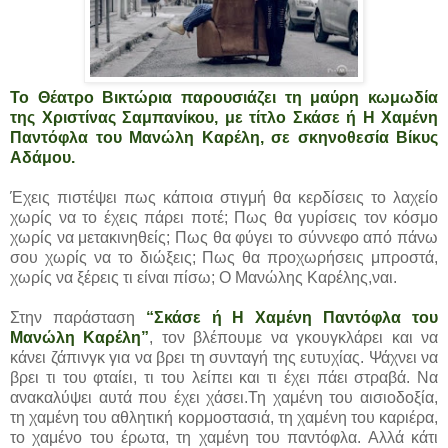
Το Θέατρο Βικτώρια παρουσιάζει τη μαύρη κωμωδία
της Χριστίνας Σαμπανίκου, με τίτλο Σκάσε ή Η Χαμένη
Παντόφλα του Μανώλη Καρέλη, σε σκηνοθεσία Bίκυς
Αδάμου.
Έχεις πιστέψει πως κάποια στιγμή θα κερδίσεις το λαχείο
χωρίς να το έχεις πάρει ποτέ; Πως θα γυρίσεις τον κόσμο
χωρίς να μετακινηθείς; Πως θα φύγει το σύννεφο από πάνω
σου χωρίς να το διώξεις; Πως θα προχωρήσεις μπροστά,
χωρίς να ξέρεις τι είναι πίσω; Ο Μανώλης Καρέλης,ναι.
Στην παράσταση
“Σκάσε ή Η Χαμένη Παντόφλα του
Μανώλη Καρέλη”
, τον βλέπουμε να γκουγκλάρει και να
κάνει ζάπινγκ για να βρει τη συνταγή της ευτυχίας. Ψάχνει να
βρει τι του φταίει, τι του λείπει και τι έχει πάει στραβά. Να
ανακαλύψει αυτά που έχει χάσει.Τη χαμένη του αισιοδοξία,
τη χαμένη του αθλητική κορμοστασιά, τη χαμένη του καριέρα,
το χαμένο του έρωτα, τη χαμένη του παντόφλα. Αλλά κάτι