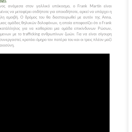
ηψη:
ενος ανάμεσα στον γαλλικό υπόκοσμο, ο Frank Martin είναι
μένος να μεταφέρει οτιδήποτε για οποιοδήποτε, αρκεί να υπάρχει η
λη αμοιβή. Ο δρόμος του θα διασταυρωθεί με αυτόν της Anna,
 μιας ομάδας θηλυκών δολοφόνων, η οποία αποφασίζει ότι ο Frank
 κατάλληλος για να καθαρίσει μια ομάδα επικίνδυνων Ρώσων,
μενων με το trafficking ανθρωπίνων ζωών. Για να είναι σίγουρη
υνεργαστεί, κρατάει όμηρο τον πατέρα του και οι τρεις πλέον μαζί
καιοσύνη.