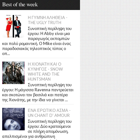
Best of the week
Η ΓΥΜΝΗ ΑΛΗΘΕΙΑ -
THE UGLY TRUTH
Συνοπτική περίληψη του
έργου: Η Abby είναι μια
παραγωγός εκπομπών
και πολύ ρομαντική. Ο Mike είναι ένας
παραδοσιακός τηλεοπτικός τύπος ο
οπ...
Η ΧΙΟΝΑΤΗ ΚΑΙ Ο
ΚΥΝΗΓΟΣ - SNOW
WHITE AND THE
HUNTSMAN
Συνοπτική περίληψη του
έργου: Η μάγισσα Ravenna παντρεύεται
και σκοτώνει τον βασιλιά και πατέρα
της Χιονάτης, με την ίδια να γίνεται ...
ΕΝΑ ΕΡΩΤΙΚΟ ΑΣΜΑ -
UN CHANT D' AMOUR
Συνοπτική περίληψη του
έργου: Δύο κρατούμενοι
σε πλήρη απομόνωση,
απελπισμένοι για ανθρώπινη