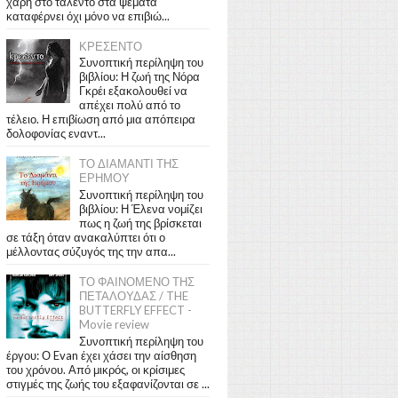
χάρη στο ταλέντο στα ψέματα
καταφέρνει όχι μόνο να επιβιώ...
ΚΡΕΣΕΝΤΟ
Συνοπτική περίληψη του
βιβλίου: Η ζωή της Νόρα
Γκρέι εξακολουθεί να
απέχει πολύ από το
τέλειο. Η επιβίωση από μια απόπειρα
δολοφονίας εναντ...
ΤΟ ΔΙΑΜΑΝΤΙ ΤΗΣ
ΕΡΗΜΟΥ
Συνοπτική περίληψη του
βιβλίου: Η Έλενα νομίζει
πως η ζωή της βρίσκεται
σε τάξη όταν ανακαλύπτει ότι ο
μέλλοντας σύζυγός της την απα...
ΤΟ ΦΑΙΝΟΜΕΝΟ ΤΗΣ
ΠΕΤΑΛΟΥΔΑΣ / THE
BUTTERFLY EFFECT -
Movie review
Συνοπτική περίληψη του
έργου: Ο Evan έχει χάσει την αίσθηση
του χρόνου. Από μικρός, οι κρίσιμες
στιγμές της ζωής του εξαφανίζονται σε ...