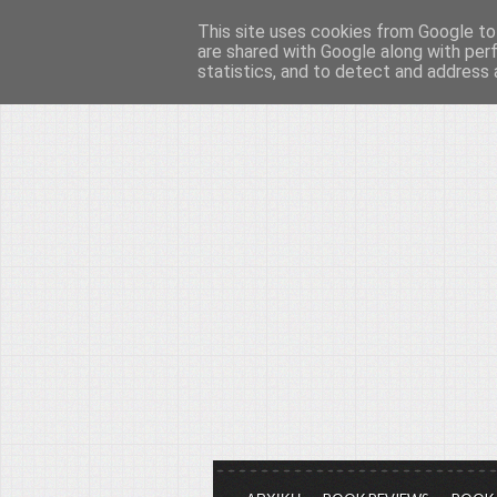
This site uses cookies from Google to 
Το μεγαλείο των Τεχ
are shared with Google along with per
statistics, and to detect and address 
Είμαστε πάντα εδώ για να μιλάμε γ