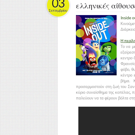
03
ελληνικές αίθουσ
Σεπτεμβρίου
Inside 
Κινούμε
Διάρκεια
Η περίλ
Το να μ
εξαίρεσ
κεντρο-
Φρανσίσ
φόβο, θ
κέντρο 
βήμα. 
προσαρμοστούν στη ζωή του Σαν Φ
κύριο συναίσθημα της κοπέλας, π
παλεύουν να τα φέρουν βόλτα στη ν