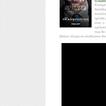
Η περίλ
Κινούμ
διατεθει
κατάλλη
ηγέτιδα
είναι ο
εμπλεκό
πως θα σ
βάζουν πλώρη να αποδώσουν δι