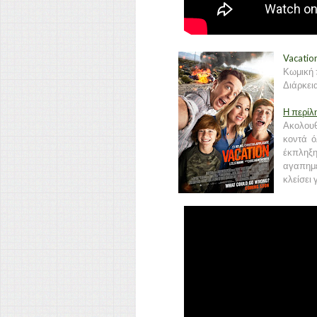
Vacation
Κωμική 
Διάρκεια
Η περίλ
Ακολουθ
κοντά ό
έκπληξη
αγαπημέ
κλείσει 