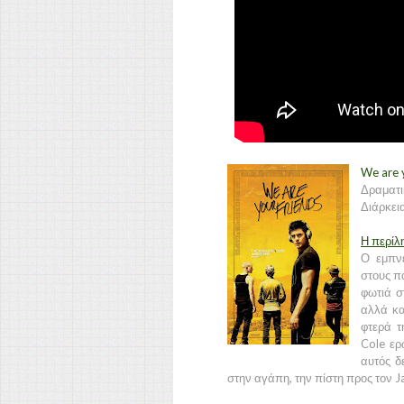
We are 
Δραματι
Διάρκεια
Η περίλ
Ο εμπν
στους πα
φωτιά σ
αλλά κα
φτερά τ
Cole ερ
αυτός δ
στην αγάπη, την πίστη προς τον J