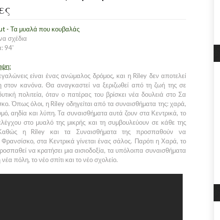
ες
out - Τα μυαλά που κουβαλάς
να σχέδια
: 94'
ηψη:
εγαλώνεις είναι ένας ανώμαλος δρόμος, και η Riley δεν αποτελεί
η στον κανόνα. Θα αναγκαστεί να ξεριζωθεί από τη ζωή της σε
δυτική πολιτεία, όταν ο πατέρας του βρίσκει νέα δουλειά στο Σα
κο. Όπως όλοι, η Riley οδηγείται από τα συναισθήματα της: χαρά,
υμό, αηδία και λύπη. Τα συναισθήματα αυτά ζουν στα Κεντρικά, το
ελέγχου στο μυαλό της μικρής και τη συμβουλεύουν σε κάθε της
Καθώς η Riley και τα Συναισθήματα της προσπαθούν να
ρανσίσκο, στα Κεντρικά γίνεται ένας σάλος. Παρότι η Χαρά, το
ροσπαθεί να κρατήσει μια αισιοδοξία, τα υπόλοιπα συναισθήματα
έα πόλη, το νέο σπίτι και το νέο σχολείο.