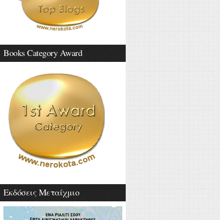
Books Category Award
Εκδόσεις Μεταίχμιο