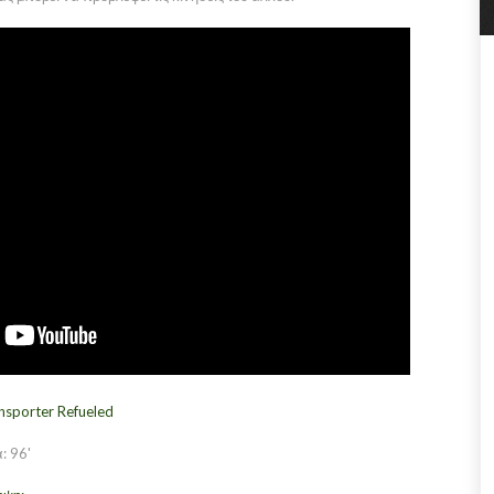
nsporter Refueled
: 96'