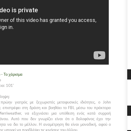
 - Το χάρισμα
ρ
ια: 101'
ίληψη:
πρώην γιατρός με ξεχωριστές μεταφυσικές ιδιότητες, ο John
y, επιστρέφει στη δράση και βοηθάει το FBI, μέσω του πράκτορα
erriweather, να εξιχνιάσει μια υπόθεση ενός κατά συρροή
όνου. Αυτό που δεν γνωρίζει είναι ότι ο δολοφόνος έχει την
τητα να δει το μέλλον. Η αναμέτρηση θα είναι μοναδική, αφού ο
ς μπορεί να προβλέψει τις κινήσεις του άλλου.