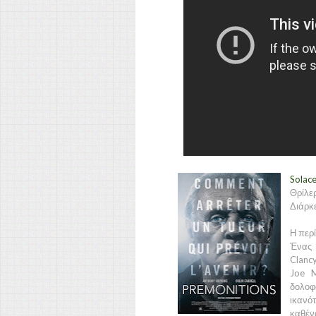
Solace
Θρίλε
Διάρκε
Η περ
Ένας 
Clanc
Joe M
δολοφ
ικανό
καθένα