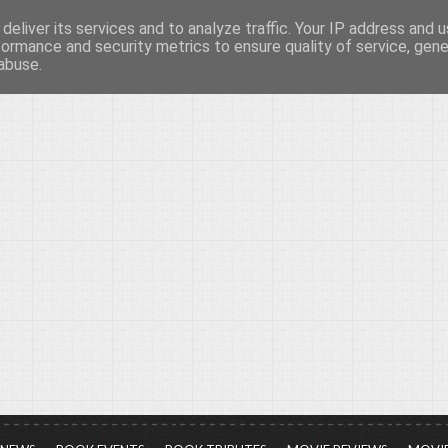
deliver its services and to analyze traffic. Your IP address and 
νών...
formance and security metrics to ensure quality of service, gen
abuse.
ια τον πολιτισμό, σε κάθε του μορφή και έκταση...