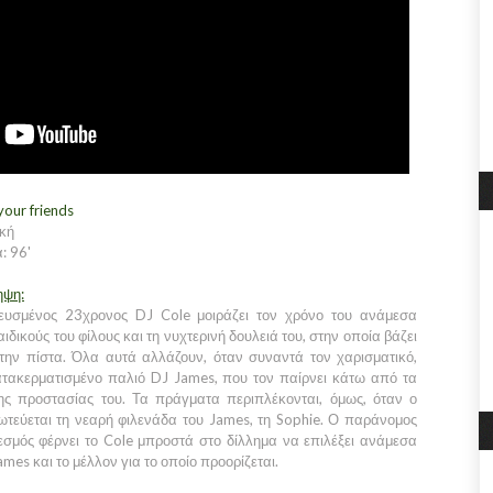
your friends
κή
: 96'
ηψη:
ευσμένος 23χρονος DJ Cole μοιράζει τον χρόνο του ανάμεσα
ιδικούς του φίλους και τη νυχτερινή δουλειά του, στην οποία βάζει
την πίστα. Όλα αυτά αλλάζουν, όταν συναντά τον χαρισματικό,
τακερματισμένο παλιό DJ James, που τον παίρνει κάτω από τα
ης προστασίας του. Τα πράγματα περιπλέκονται, όμως, όταν ο
ωτεύεται τη νεαρή φιλενάδα του James, τη Sophie. Ο παράνομος
εσμός φέρνει το Cole μπροστά στο δίλλημα να επιλέξει ανάμεσα
ames και το μέλλον για το οποίο προορίζεται.