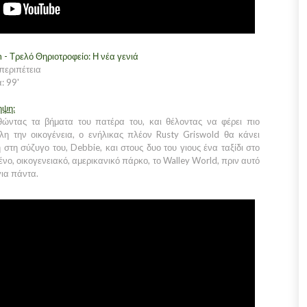
 - Τρελό Θηριοτροφείο: Η νέα γενιά
περιπέτεια
: 99'
ηψη:
ώντας τα βήματα του πατέρα του, και θέλοντας να φέρει πιο
λη την οικογένεια, ο ενήλικας πλέον Rusty Griswold θα κάνει
 στη σύζυγο του, Debbie, και στους δυο του γιους ένα ταξίδι στο
νο, οικογενειακό, αμερικανικό πάρκο, το Walley World, πριν αυτό
για πάντα.