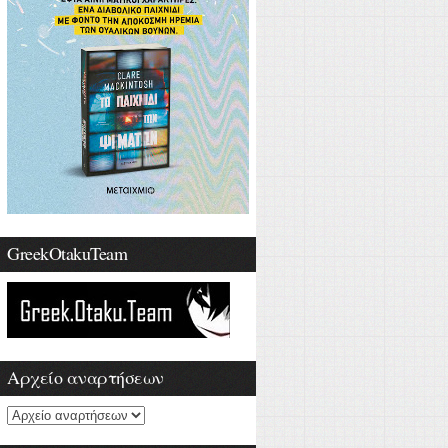
GreekOtakuTeam
Αρχείο αναρτήσεων