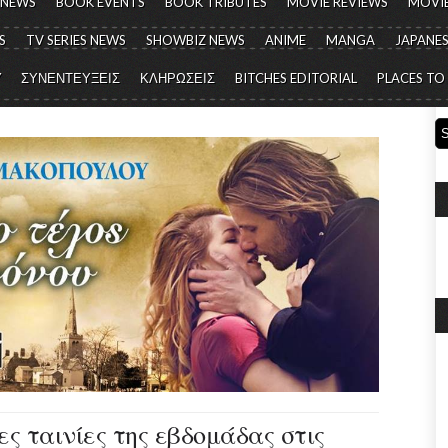
 NEWS
BOOK EVENTS
BOOK TRIBUTES
MOVIE REVIEWS
MOVIE
S
TV SERIES NEWS
SHOWBIZ NEWS
ANIME
MANGA
JAPANES
Y
ΣΥΝΕΝΤΕΥΞΕΙΣ
ΚΛΗΡΩΣΕΙΣ
BITCHES EDITORIAL
PLACES TO
έες ταινίες της εβδομάδας στις