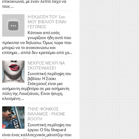
επικοινωνία, με έναν λεπτό τοίχο να
τους ...
Η ΕΚΔΟΣΗ ΤΟΥ 1ου
ΜΟΥ ΒΙΒΛΙΟΥ ΕΙΝΑΙ
ΓΕΓΟΝΟΣ
Κάποιοι από εσάς
γνωρίζουν ήδη αυτό που
πρόκειται να δηλώσω. Όμως τώρα που
μπορώ να το ανακοινώσω και
επίσημα... απλά δεν κρατιέμαι από χα...
ΝΕΚΡΟΣ ΜΕΧΡΙ ΝΑ
ΣΚΟΤΕΙΝΙΑΣΕΙ
Συνοπτική περίληψη του
βιβλίου: Η Σούκι
Στάκχαουζ είναι μια
ασήμαντη σερβιτόρα σε μια ασήμαντη
πόλη της Λουιζιάνας. Είναι ήσυχη,
κλεισμένη ...
ΤΗΛΕ-ΦΟΝΙΚΟΣ
ΘΑΛΑΜΟΣ - PHONE
BOOTH
Συνοπτική περίληψη του
έργου: Ο Stu Shepard
είναι ένας καλλιτεχνικός μάνατζερ που