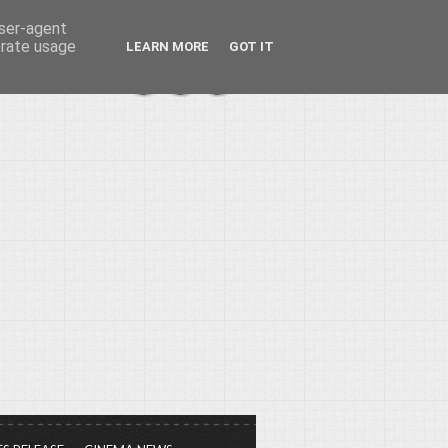
user-agent
erate usage
LEARN MORE
GOT IT