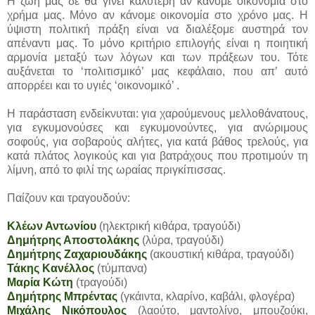
Η ζωή μας δε θα γίνει καλύτερη αν κάνομε οικονομία στο
χρήμα μας. Μόνο αν κάνομε οικονομία στο χρόνο μας. Η
ύψιστη πολιτική πράξη είναι να διαλέξομε αυστηρά τον
απέναντι μας. Το μόνο κριτήριο επιλογής είναι η ποιητική
αρμονία μεταξύ των λόγων και των πράξεων του. Τότε
αυξάνεται το ‘πολιτισμικό’ μας κεφάλαιο, που απ’ αυτό
απορρέει και το υγιές ‘οικονομικό’ .
Η παράσταση ενδείκνυται: για χαρούμενους μελλοθάνατους,
για εγκυμονούσες και εγκυμονούντες, για ανώριμους
σοφούς, για σοβαρούς αλήτες, για κατά βάθος τρελούς, για
κατά πλάτος λογικούς και για βατράχους που προτιμούν τη
λίμνη, από το φιλί της ωραίας πριγκίπισσας.
Παίζουν και τραγουδούν:
Κλέων Αντωνίου
(ηλεκτρική κιθάρα, τραγούδι)
Δημήτρης Αποστολάκης
(λύρα, τραγούδι)
Δημήτρης Ζαχαριουδάκης
(ακουστική κιθάρα, τραγούδι)
Τάκης Κανέλλος
(τύμπανα)
Μαρία Κώτη
(τραγούδι)
Δημήτρης Μπρέντας
(γκάιντα, κλαρίνο, καβάλι, φλογέρα)
Μιχάλης Νικόπουλος
(λαούτο, μαντολίνο, μπουζούκι,