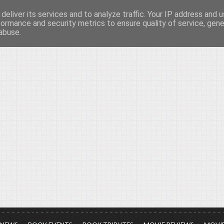
deliver its services and to analyze traffic. Your IP address and 
νών...
formance and security metrics to ensure quality of service, gen
abuse.
ια τον πολιτισμό, σε κάθε του μορφή και έκταση...