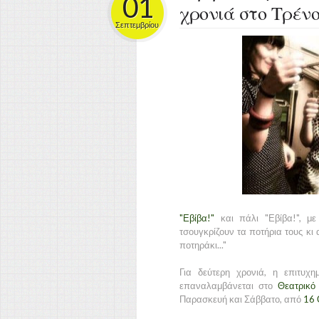
01
χρονιά στο Τρέν
Σεπτεμβρίου
"Εβίβα!"
και πάλι "Εβίβα!", με
τσουγκρίζουν τα ποτήρια τους κι
ποτηράκι..."
Για δεύτερη χρονιά, η επιτυ
επαναλαμβάνεται στο
Θεατρικό
Παρασκευή και Σάββατο, από
16 