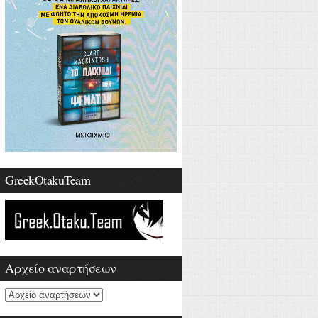
GreekOtakuTeam
Αρχείο αναρτήσεων