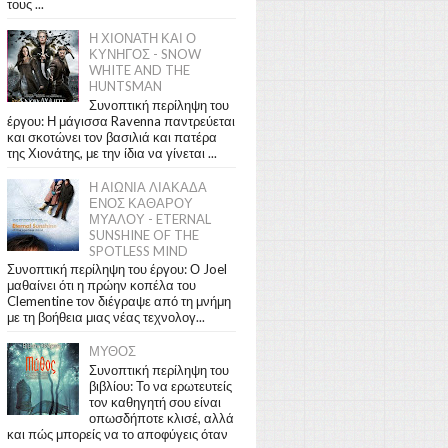
τους ...
Η ΧΙΟΝΑΤΗ ΚΑΙ Ο
ΚΥΝΗΓΟΣ - SNOW
WHITE AND THE
HUNTSMAN
Συνοπτική περίληψη του
έργου: Η μάγισσα Ravenna παντρεύεται
και σκοτώνει τον βασιλιά και πατέρα
της Χιονάτης, με την ίδια να γίνεται ...
Η ΑΙΩΝΙΑ ΛΙΑΚΑΔΑ
ΕΝΟΣ ΚΑΘΑΡΟΥ
ΜΥΑΛΟΥ - ETERNAL
SUNSHINE OF THE
SPOTLESS MIND
Συνοπτική περίληψη του έργου: Ο Joel
μαθαίνει ότι η πρώην κοπέλα του
Clementine τον διέγραψε από τη μνήμη
με τη βοήθεια μιας νέας τεχνολογ...
ΜΥΘΟΣ
Συνοπτική περίληψη του
βιβλίου: Το να ερωτευτείς
τον καθηγητή σου είναι
οπωσδήποτε κλισέ, αλλά
και πώς μπορείς να το αποφύγεις όταν