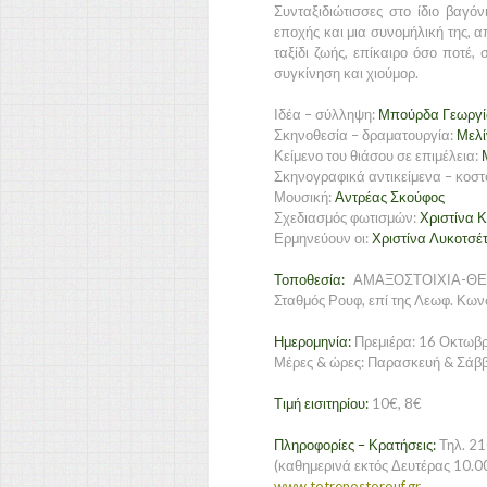
Συνταξιδιώτισσες στο ίδιο βαγόν
εποχής και μια συνομήλική της, 
ταξίδι ζωής, επίκαιρο όσο ποτέ,
συγκίνηση και χιούμορ.
Ιδέα – σύλληψη:
Μπούρδα Γεωργί
Σκηνοθεσία – δραματουργία:
Μελί
Κείμενο του θιάσου σε επιμέλεια:
Σκηνογραφικά αντικείμενα – κοστ
Μουσική:
Αντρέας Σκούφος
Σχεδιασμός φωτισμών:
Χριστίνα 
Ερμηνεύουν οι:
Χριστίνα Λυκοτσέ
Τοποθεσία:
ΑΜΑΞΟΣΤΟΙΧΙΑ-ΘΕΑΤ
Σταθμός Ρουφ, επί της Λεωφ. Κω
Ημερομηνία:
Πρεμιέρα: 16 Οκτωβ
Μέρες & ώρες: Παρασκευή & Σάββα
Τιμή εισιτηρίου:
10€, 8€
Πληροφορίες – Κρατήσεις:
Τηλ. 2
(καθημερινά εκτός Δευτέρας 10.00π
www.totrenostorouf.gr