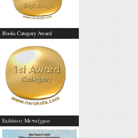
Books Category Award
Εκδόσεις Μεταίχμιο