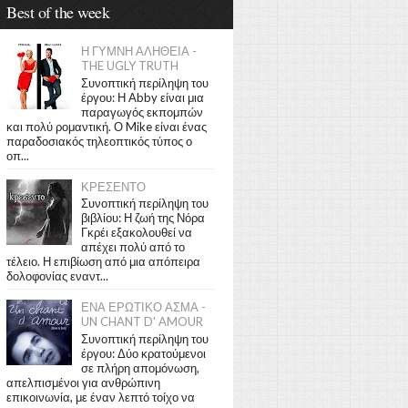
Best of the week
Η ΓΥΜΝΗ ΑΛΗΘΕΙΑ -
THE UGLY TRUTH
Συνοπτική περίληψη του
έργου: Η Abby είναι μια
παραγωγός εκπομπών
και πολύ ρομαντική. Ο Mike είναι ένας
παραδοσιακός τηλεοπτικός τύπος ο
οπ...
ΚΡΕΣΕΝΤΟ
Συνοπτική περίληψη του
βιβλίου: Η ζωή της Νόρα
Γκρέι εξακολουθεί να
απέχει πολύ από το
τέλειο. Η επιβίωση από μια απόπειρα
δολοφονίας εναντ...
ΕΝΑ ΕΡΩΤΙΚΟ ΑΣΜΑ -
UN CHANT D' AMOUR
Συνοπτική περίληψη του
έργου: Δύο κρατούμενοι
σε πλήρη απομόνωση,
απελπισμένοι για ανθρώπινη
επικοινωνία, με έναν λεπτό τοίχο να