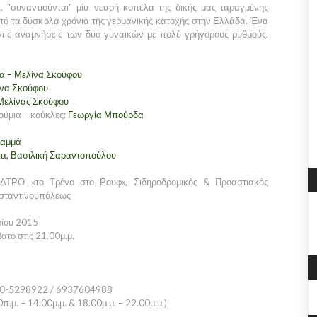
ι, "συναντιούνται" μία νεαρή κοπέλα της δικής μας ταραγμένης
από τα δύσκολα χρόνια της γερμανικής κατοχής στην Ελλάδα. Ένα
 στις αναμνήσεις των δύο γυναικών με πολύ γρήγορους ρυθμούς,
α – Μελίνα Σκούφου
να Σκούφου
Μελίνας Σκούφου
ούμια – κούκλες:
Γεωργία Μπούρδα
Καμμά
τα, Βασιλική Σαραντοπούλου
ΡΟ «το Τρένο στο Ρουφ», Σιδηροδρομικός & Προαστιακός
νσταντινουπόλεως
ρίου 2015
το στις 21.00μ.μ.
10-5298922 / 6937604988
.μ. – 14.00μ.μ. & 18.00μ.μ. – 22.00μ.μ.)