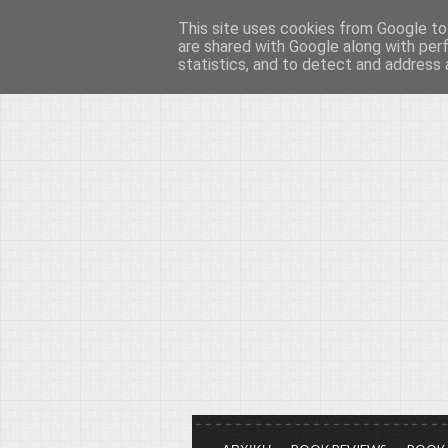
This site uses cookies from Google to 
Το μεγαλείο των Τεχ
are shared with Google along with per
statistics, and to detect and address 
Είμαστε πάντα εδώ για να μιλάμε γ