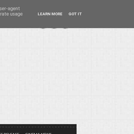
user-agent
erate usage
LEARN MORE
GOT IT