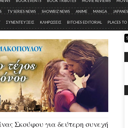
 NEWS
BOOK EVENTS
BOOK TRIBUTES
MOVIE REVIEWS
MOVIE
S
TV SERIES NEWS
SHOWBIZ NEWS
ANIME
MANGA
JAPANES
Y
ΣΥΝΕΝΤΕΥΞΕΙΣ
ΚΛΗΡΩΣΕΙΣ
BITCHES EDITORIAL
PLACES TO
ίνας Σκούφου για δεύτερη συνεχή