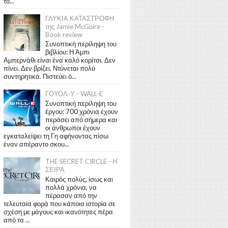
το...
ΓΛΥΚΙΑ ΚΑΤΑΣΤΡΟΦΗ
της Jamie McGuire -
Book review
Συνοπτική περίληψη του
βιβλίου: Η Άμπι
Αμπερνάθι είναι ένα καλό κορίτσι. Δεν
πίνει. Δεν βρίζει. Ντύνεται πολύ
συντηρητικά. Πιστεύει ό...
ΓΟΥΟΛ-Υ - WALL-E
Συνοπτική περίληψη του
έργου: 700 χρόνια έχουν
περάσει από σήμερα και
οι άνθρωποι έχουν
εγκαταλείψει τη Γη αφήνοντας πίσω
έναν απέραντο σκου...
THE SECRET CIRCLE - Η
ΣΕΙΡΑ
Καιρός πολύς, ίσως και
πολλά χρόνια, να
πέρασαν από την
τελευταία φορά που κάποια ιστορία σε
σχέση με μάγους και ικανότητες πέρα
από τα ...