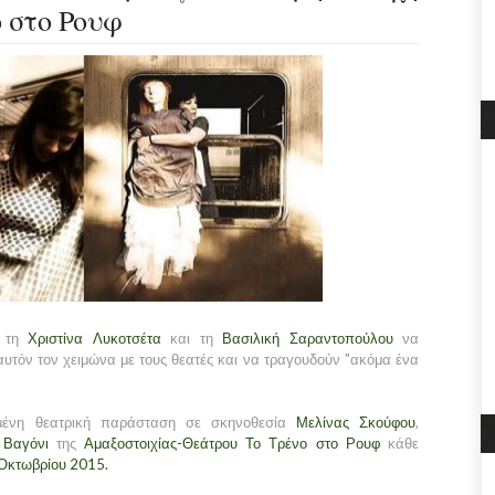
ο στο Ρουφ
 τη
Χριστίνα Λυκοτσέτα
και τη
Βασιλική Σαραντοπούλου
να
 αυτόν τον χειμώνα με τους θεατές και να τραγουδούν "ακόμα ένα
χημένη θεατρική παράσταση σε σκηνοθεσία
Μελίνας Σκούφου
,
 Βαγόνι
της
Αμαξοστοιχίας-Θεάτρου Το Τρένο στο Ρουφ
κάθε
Οκτωβρίου 2015
.