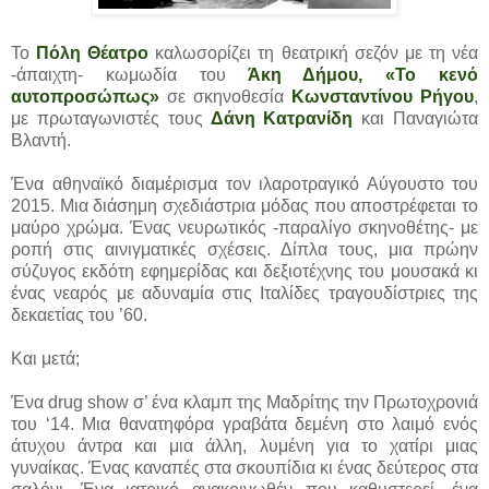
Το
Πόλη Θέατρο
καλωσορίζει τη θεατρική σεζόν με τη νέα
-άπαιχτη- κωμωδία του
Άκη Δήμου, «Το κενό
αυτοπροσώπως»
σε σκηνοθεσία
Κωνσταντίνου Ρήγου
,
με πρωταγωνιστές τους
Δάνη Κατρανίδη
και Παναγιώτα
Βλαντή.
Ένα αθηναϊκό διαμέρισμα τον ιλαροτραγικό Αύγουστο του
2015. Μια διάσημη σχεδιάστρια μόδας που αποστρέφεται το
μαύρο χρώμα. Ένας νευρωτικός -παραλίγο σκηνοθέτης- με
ροπή στις αινιγματικές σχέσεις. Δίπλα τους, μια πρώην
σύζυγος εκδότη εφημερίδας και δεξιοτέχνης του μουσακά κι
ένας νεαρός με αδυναμία στις Ιταλίδες τραγουδίστριες της
δεκαετίας του ’60.
Και μετά;
Ένα drug show σ’ ένα κλαμπ της Μαδρίτης την Πρωτοχρονιά
του ‘14. Μια θανατηφόρα γραβάτα δεμένη στο λαιμό ενός
άτυχου άντρα και μια άλλη, λυμένη για το χατίρι μιας
γυναίκας. Ένας καναπές στα σκουπίδια κι ένας δεύτερος στα