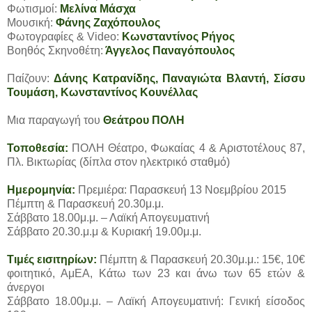
Φωτισμοί:
Μελίνα Μάσχα
Μουσική:
Φάνης Ζαχόπουλος
Φωτογραφίες & Video:
Κωνσταντίνος Ρήγος
Βοηθός Σκηνοθέτη:
Άγγελος Παναγόπουλος
Παίζουν:
Δάνης Κατρανίδης, Παναγιώτα Βλαντή, Σίσσυ
Τουμάση, Κωνσταντίνος Κουνέλλας
Μια παραγωγή του
Θεάτρου ΠΟΛΗ
Τοποθεσία:
ΠΟΛΗ Θέατρο, Φωκαίας 4 & Αριστοτέλους 87,
Πλ. Βικτωρίας (δίπλα στον ηλεκτρικό σταθμό)
Ημερομηνία:
Πρεμιέρα: Παρασκευή 13 Νοεμβρίου 2015
Πέμπτη & Παρασκευή 20.30μ.μ.
Σάββατο 18.00μ.μ. – Λαϊκή Απογευματινή
Σάββατο 20.30.μ.μ & Κυριακή 19.00μ.μ.
Τιμές εισιτηρίων:
Πέμπτη & Παρασκευή 20.30μ.μ.: 15€, 10€
φοιτητικό, ΑμΕΑ, Κάτω των 23 και άνω των 65 ετών &
άνεργοι
Σάββατο 18.00μ.μ. – Λαϊκή Απογευματινή: Γενική είσοδος