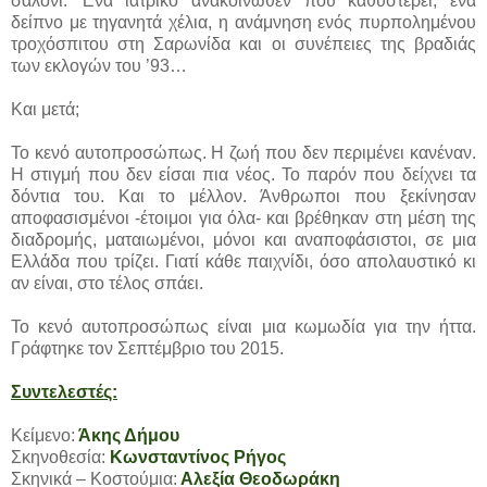
σαλόνι. Ένα ιατρικό ανακοινωθέν που καθυστερεί, ένα
δείπνο με τηγανητά χέλια, η ανάμνηση ενός πυρπολημένου
τροχόσπιτου στη Σαρωνίδα και οι συνέπειες της βραδιάς
των εκλογών του ’93…
Και μετά;
Το κενό αυτοπροσώπως. Η ζωή που δεν περιμένει κανέναν.
Η στιγμή που δεν είσαι πια νέος. Το παρόν που δείχνει τα
δόντια του. Και το μέλλον. Άνθρωποι που ξεκίνησαν
αποφασισμένοι -έτοιμοι για όλα- και βρέθηκαν στη μέση της
διαδρομής, ματαιωμένοι, μόνοι και αναποφάσιστοι, σε μια
Ελλάδα που τρίζει. Γιατί κάθε παιχνίδι, όσο απολαυστικό κι
αν είναι, στο τέλος σπάει.
Το κενό αυτοπροσώπως είναι μια κωμωδία για την ήττα.
Γράφτηκε τον Σεπτέμβριο του 2015.
Συντελεστές:
Κείμενο:
Άκης Δήμου
Σκηνοθεσία:
Κωνσταντίνος Ρήγος
Σκηνικά – Κοστούμια:
Αλεξία Θεοδωράκη