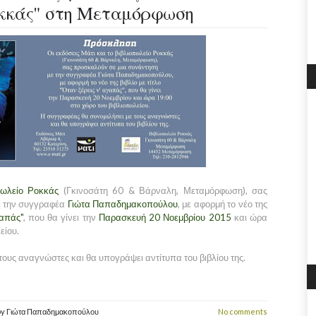
οκκάς" στη Μεταμόρφωση
πωλείο Ροκκάς
(Γκινοσάτη 60 & Βάρναλη, Μεταμόρφωση), σας
ε την συγγραφέα
Γιώτα Παπαδημακοπούλου
, με αφορμή το νέο της
γαπάς"
, που θα γίνει την
Παρασκευή 20 Νοεμβρίου 2015
και ώρα
είου.
ους αναγνώστες και θα υπογράψει αντίτυπα του βιβλίου της.
by
Γιώτα Παπαδημακοπούλου
No comments