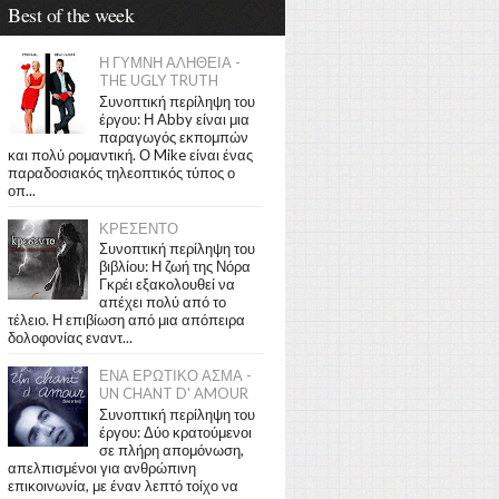
Best of the week
Η ΓΥΜΝΗ ΑΛΗΘΕΙΑ -
THE UGLY TRUTH
Συνοπτική περίληψη του
έργου: Η Abby είναι μια
παραγωγός εκπομπών
και πολύ ρομαντική. Ο Mike είναι ένας
παραδοσιακός τηλεοπτικός τύπος ο
οπ...
ΚΡΕΣΕΝΤΟ
Συνοπτική περίληψη του
βιβλίου: Η ζωή της Νόρα
Γκρέι εξακολουθεί να
απέχει πολύ από το
τέλειο. Η επιβίωση από μια απόπειρα
δολοφονίας εναντ...
ΕΝΑ ΕΡΩΤΙΚΟ ΑΣΜΑ -
UN CHANT D' AMOUR
Συνοπτική περίληψη του
έργου: Δύο κρατούμενοι
σε πλήρη απομόνωση,
απελπισμένοι για ανθρώπινη
επικοινωνία, με έναν λεπτό τοίχο να