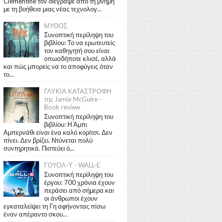
Clementine τον διέγραψε από τη μνήμη
με τη βοήθεια μιας νέας τεχνολογ...
ΜΥΘΟΣ
Συνοπτική περίληψη του
βιβλίου: Το να ερωτευτείς
τον καθηγητή σου είναι
οπωσδήποτε κλισέ, αλλά
και πώς μπορείς να το αποφύγεις όταν
το...
ΓΛΥΚΙΑ ΚΑΤΑΣΤΡΟΦΗ
της Jamie McGuire -
Book review
Συνοπτική περίληψη του
βιβλίου: Η Άμπι
Αμπερνάθι είναι ένα καλό κορίτσι. Δεν
πίνει. Δεν βρίζει. Ντύνεται πολύ
συντηρητικά. Πιστεύει ό...
ΓΟΥΟΛ-Υ - WALL-E
Συνοπτική περίληψη του
έργου: 700 χρόνια έχουν
περάσει από σήμερα και
οι άνθρωποι έχουν
εγκαταλείψει τη Γη αφήνοντας πίσω
έναν απέραντο σκου...