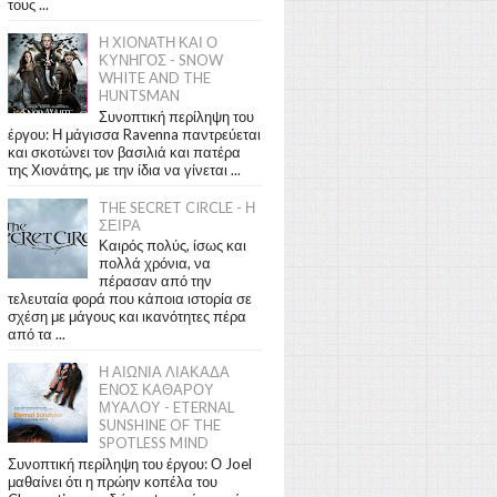
τους ...
Η ΧΙΟΝΑΤΗ ΚΑΙ Ο
ΚΥΝΗΓΟΣ - SNOW
WHITE AND THE
HUNTSMAN
Συνοπτική περίληψη του
έργου: Η μάγισσα Ravenna παντρεύεται
και σκοτώνει τον βασιλιά και πατέρα
της Χιονάτης, με την ίδια να γίνεται ...
THE SECRET CIRCLE - Η
ΣΕΙΡΑ
Καιρός πολύς, ίσως και
πολλά χρόνια, να
πέρασαν από την
τελευταία φορά που κάποια ιστορία σε
σχέση με μάγους και ικανότητες πέρα
από τα ...
Η ΑΙΩΝΙΑ ΛΙΑΚΑΔΑ
ΕΝΟΣ ΚΑΘΑΡΟΥ
ΜΥΑΛΟΥ - ETERNAL
SUNSHINE OF THE
SPOTLESS MIND
Συνοπτική περίληψη του έργου: Ο Joel
μαθαίνει ότι η πρώην κοπέλα του