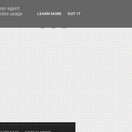
user-agent
erate usage
LEARN MORE
GOT IT