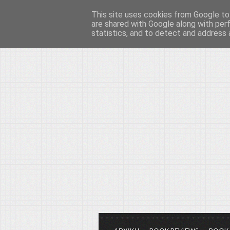
This site uses cookies from Google to 
Το μεγαλείο των Τεχ
are shared with Google along with per
statistics, and to detect and address 
Είμαστε πάντα εδώ για να μιλάμε γ