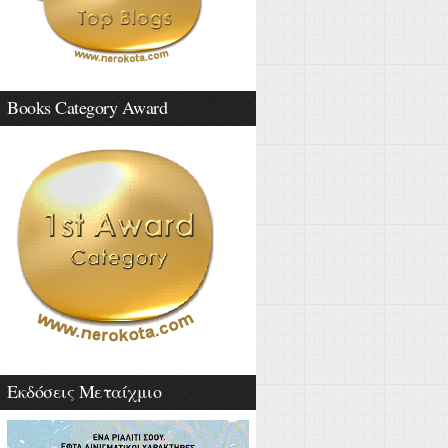
Books Category Award
Εκδόσεις Μεταίχμιο