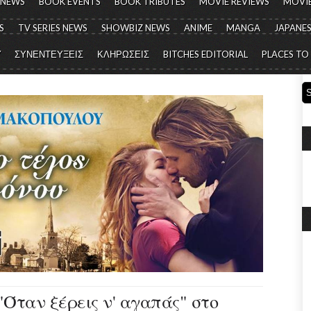
 NEWS
BOOK EVENTS
BOOK TRIBUTES
MOVIE REVIEWS
MOVIE
S
TV SERIES NEWS
SHOWBIZ NEWS
ANIME
MANGA
JAPANES
Y
ΣΥΝΕΝΤΕΥΞΕΙΣ
ΚΛΗΡΩΣΕΙΣ
BITCHES EDITORIAL
PLACES TO
Όταν ξέρεις ν' αγαπάς" στο