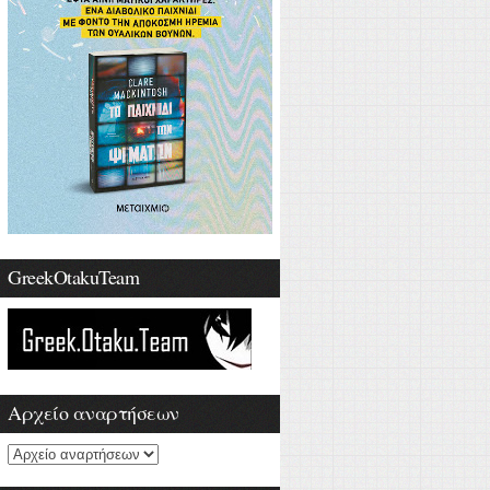
GreekOtakuTeam
Αρχείο αναρτήσεων