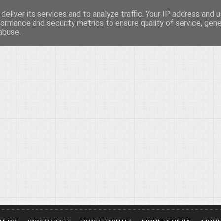
deliver its services and to analyze traffic. Your IP address and 
νών...
formance and security metrics to ensure quality of service, gen
abuse.
ια τον πολιτισμό, σε κάθε του μορφή και έκταση...