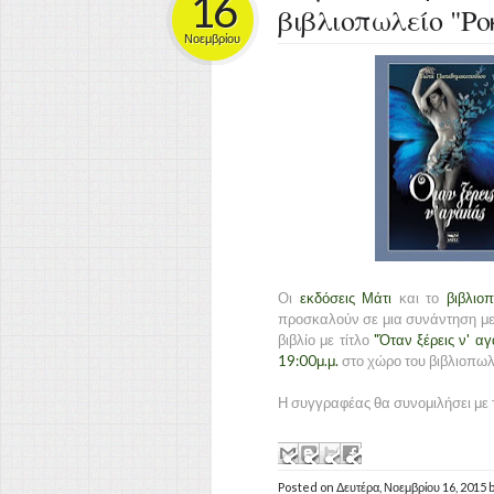
16
βιβλιοπωλείο "Ρ
Νοεμβρίου
Οι
εκδόσεις Μάτι
και το
βιβλιο
προσκαλούν σε μια συνάντηση μ
βιβλίο με τίτλο
"Όταν ξέρεις ν' α
19:00μ.μ.
στο χώρο του βιβλιοπωλ
Η συγγραφέας θα συνομιλήσει με τ
Posted on
Δευτέρα, Νοεμβρίου 16, 2015