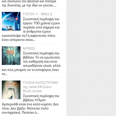
και σκοτώνει τον βασιλιά και πατέρα
της Χιονάτης, με την ίδια να γίνεται ...
ΓΟΥΟΛ-Υ - WALL-E
Συνοπτική περίληψη του
έργου: 700 χρόνια έχουν
περάσει από σήμερα και
οι άνθρωποι έχουν
εγκαταλείψει τη Γη αφήνοντας πίσω
έναν απέραντο σκου...
ΜΥΘΟΣ
Συνοπτική περίληψη του
βιβλίου: Το να ερωτευτείς
τον καθηγητή σου είναι
οπωσδήποτε κλισέ, αλλά
και πώς μπορείς να το αποφύγεις όταν
το...
ΓΛΥΚΙΑ ΚΑΤΑΣΤΡΟΦΗ
της Jamie McGuire -
Book review
Συνοπτική περίληψη του
βιβλίου: Η Άμπι
Αμπερνάθι είναι ένα καλό κορίτσι. Δεν
πίνει. Δεν βρίζει. Ντύνεται πολύ
συντηρητικά. Πιστεύει ό...