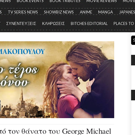
 NEWS
BOOK EVENTS
BOOK TRIBUTES
MOVIE REVIEWS
MOVIE
S
TV SERIES NEWS
SHOWBIZ NEWS
ANIME
MANGA
JAPANES
Y
ΣΥΝΕΝΤΕΥΞΕΙΣ
ΚΛΗΡΩΣΕΙΣ
BITCHES EDITORIAL
PLACES TO
ό τον θάνατο του George Michael