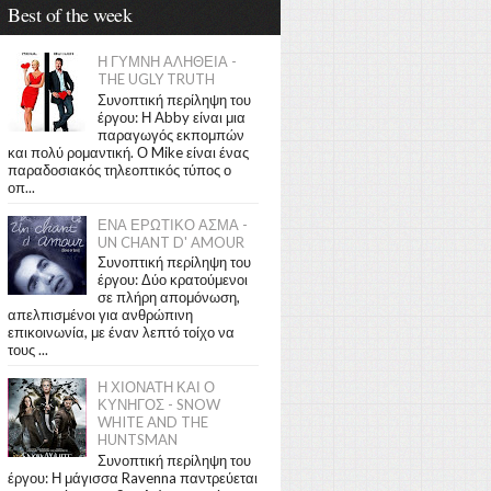
Best of the week
Η ΓΥΜΝΗ ΑΛΗΘΕΙΑ -
THE UGLY TRUTH
Συνοπτική περίληψη του
έργου: Η Abby είναι μια
παραγωγός εκπομπών
και πολύ ρομαντική. Ο Mike είναι ένας
παραδοσιακός τηλεοπτικός τύπος ο
οπ...
ΕΝΑ ΕΡΩΤΙΚΟ ΑΣΜΑ -
UN CHANT D' AMOUR
Συνοπτική περίληψη του
έργου: Δύο κρατούμενοι
σε πλήρη απομόνωση,
απελπισμένοι για ανθρώπινη
επικοινωνία, με έναν λεπτό τοίχο να
τους ...
Η ΧΙΟΝΑΤΗ ΚΑΙ Ο
ΚΥΝΗΓΟΣ - SNOW
WHITE AND THE
HUNTSMAN
Συνοπτική περίληψη του
έργου: Η μάγισσα Ravenna παντρεύεται