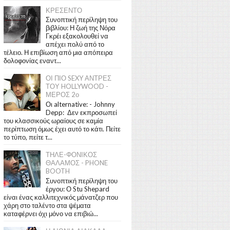
ΚΡΕΣΕΝΤΟ
Συνοπτική περίληψη του
βιβλίου: Η ζωή της Νόρα
Γκρέι εξακολουθεί να
απέχει πολύ από το
τέλειο. Η επιβίωση από μια απόπειρα
δολοφονίας εναντ...
ΟΙ ΠΙΟ SEXY ΑΝΤΡΕΣ
ΤΟΥ HOLLYWOOD -
ΜΕΡΟΣ 2ο
Οι alternative: - Johnny
Depp: Δεν εκπροσωπεί
του κλασσικούς ωραίους σε καμία
περίπτωση όμως έχει αυτό το κάτι. Πείτε
το τύπο, πείτε τ...
ΤΗΛΕ-ΦΟΝΙΚΟΣ
ΘΑΛΑΜΟΣ - PHONE
BOOTH
Συνοπτική περίληψη του
έργου: Ο Stu Shepard
είναι ένας καλλιτεχνικός μάνατζερ που
χάρη στο ταλέντο στα ψέματα
καταφέρνει όχι μόνο να επιβιώ...