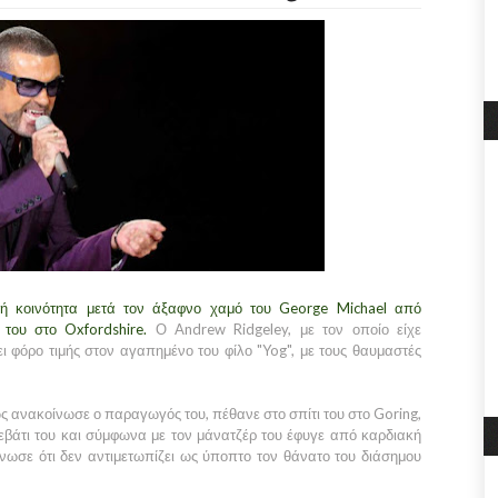
ή κοινότητα μετά τον άξαφνο χαμό του George Michael από
 του στο Oxfordshire.
Ο Andrew Ridgeley, με τον οποίο είχε
ι φόρο τιμής στον αγαπημένο του φίλο "Yog", με τους θαυμαστές
 ανακοίνωσε ο παραγωγός του, πέθανε στο σπίτι του στο Goring,
εβάτι του και σύμφωνα με τον μάνατζέρ του έφυγε από καρδιακή
νωσε ότι δεν αντιμετωπίζει ως ύποπτο τον θάνατο του διάσημου