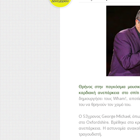
Δεκεμβρίου
Θρήνος στην παγκόσμια μουσικ
καρδιακή ανεπάρκεια στο σπίτι
δημιουργήσει τους Wham!, αποτίε
του να θρηνούν τον χαμό του.
Ο 53χρονος George Michael, όπως
στο Oxfordshire. Βρέθηκε στο κρ
ανεπάρκεια. Η αστυνομία ανακοί
τραγουδιστή.