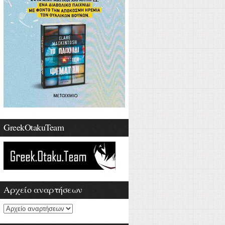
GreekOtakuTeam
Αρχείο αναρτήσεων