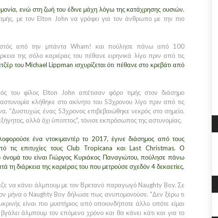
μονία, ενώ στη ζωή του έδινε μάχη λόγω της κατάχρησης ουσιών.
ιμής, με τον Elton John να γράφει για τον άνθρωπο με την πιο
νωστός από την μπάντα Wham! και πούλησε πάνω από 100
ρκεια της σόλο καριέρας του πέθανε ειρηνικά λίγο πριν από τις
ζέρ του Michael Lippman ισχυρίζεται ότι πέθανε στο κρεβάτι από
ός του φίλος Elton John απέτισαν φόρο τιμής στον διάσημο
 αστυνομία κλήθηκε στο ακίνητο του 53χρονου λίγο πριν από τις
να. "Δυστυχώς ένας 53χρονος επιβεβαιώθηκε νεκρός στο σημείο.
εξήγητος, αλλά όχι ύποπτος", τόνισε εκπρόσωπος της αστυνομίας.
οφορούσε ένα ντοκιμαντέρ το 2017, έγινε διάσημος από τους
 τις επιτυχίες τους Club Tropicana και Last Christmas. Ο
ό όνομά του είναι Γιώργος Κυριάκος Παναγιώτου, πούλησε πάνω
 τη διάρκεια της καριέρας του που μετρούσε σχεδόν 4 δεκαετίες.
αζε να κάνει άλμπουμ με τον Βρετανό παραγωγό Naughty Boy. Σε
τον μήνα ο Naughty Boy δήλωσε πως ανυπομονούσε. "Δεν ξέρω τι
λικρινής είναι πιο μυστήριος από οποιονδήποτε άλλο οπότε είμαι
γάλει άλμπουμ τον επόμενο χρόνο και θα κάνει κάτι και για το