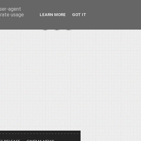
user-agent
erate usage
LEARN MORE
GOT IT