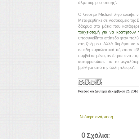
άλμπουμ μου επίσης".
Ο George Michael λίγο έλειψε 
Μεταφέρθηκε σε νοσοκομείο της Βι
δάκρυα στα μάτια που κατάφερε
τραχειοτομή για να κρατήσουν 
υποσυνείδητο επίπεδο ήταν πολύ
στη ζωή μου. Αλλά θυμάμαι να νι
επειδή κυριολεκτικά πέρασαν εβ
συμβεί σε μένα, αν έπρεπε να παρ
καταρρακώσει. Για το μεγαλύτε
βρέθηκα από την άλλη πλευρά".
Posted on
Δευτέρα, Δεκεμβρίου 26, 2016
Νεότερη ανάρτηση
0 Σχόλια: