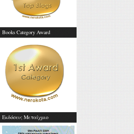
Books Category Award
Εκδόσεις Μεταίχμιο