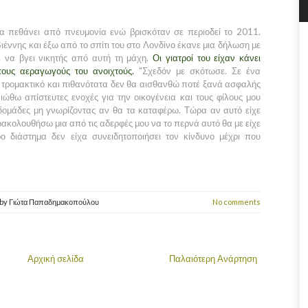
να πεθάνει από πνευμονία ενώ βρισκόταν σε περιοδεί το 2011.
έννης και έξω από το σπίτι του στο Λονδίνο έκανε μια δήλωση με
 να βγει νικητής από αυτή τη μάχη.
Οι γιατροί του είχαν κάνει
τους αεραγωγούς του ανοιχτούς.
"Σχεδόν με σκότωσε. Σε ένα
 τρομακτικό και πιθανότατα δεν θα αισθανθώ ποτέ ξανά ασφαλής
ώθω απίστευτες ενοχές για την οικογένεια και τους φίλους μου
δομάδες μη γνωρίζοντας αν θα τα καταφέρω. Τώρα αν αυτό είχε
ακολουθήσω μια από τις αδερφές μου να το περνά αυτό θα με είχε
ρο διάστημα δεν είχα συνειδητοποιήσει τον κίνδυνο μέχρι που
by
Γιώτα Παπαδημακοπούλου
No comments
Αρχική σελίδα
Παλαιότερη Ανάρτηση