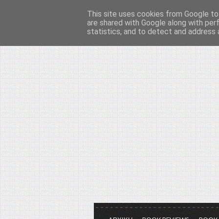
This site uses cookies from Google to 
Το μεγαλείο των Τεχ
are shared with Google along with per
statistics, and to detect and address 
Είμαστε πάντα εδώ για να μιλάμε γ