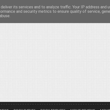
deliver its services and to analyze traffic. Your IP address and 
νών...
formance and security metrics to ensure quality of service, gen
abuse.
ια τον πολιτισμό, σε κάθε του μορφή και έκταση...