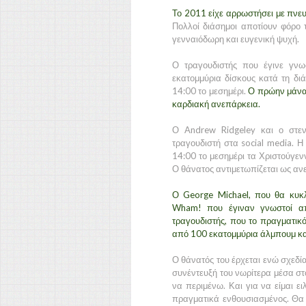
Το 2011 είχε αρρωστήσει με πνευ
Πολλοί διάσημοι αποτίουν φόρο τ
γενναιόδωρη και ευγενική ψυχή.
Ο τραγουδιστής που έγινε γ
εκατομμύρια δίσκους κατά τη διά
14:00 το μεσημέρι.
Ο πρώην μάνατ
καρδιακή ανεπάρκεια.
Ο Andrew Ridgeley και ο στεν
τραγουδιστή στα social media. Η
14:00 το μεσημέρι τα Χριστούγεν
Ο θάνατος αντιμετωπίζεται ως αν
Ο George Michael, που θα κυκλ
Wham! που έγιναν γνωστοί από
τραγουδιστής, που το πραγματικ
από 100 εκατομμύρια άλμπουμ κατά
Ο θάνατός του έρχεται ενώ σχεδί
συνέντευξή του νωρίτερα μέσα σ
να περιμένω. Και για να είμαι ει
πραγματικά ενθουσιασμένος. Θα β