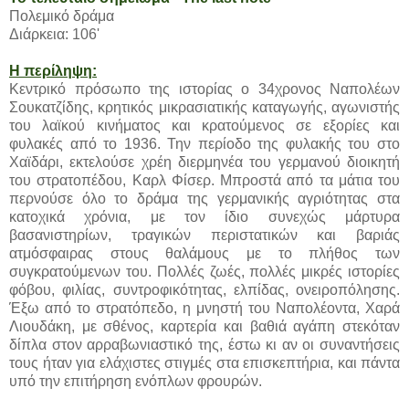
Πολεμικό δράμα
Διάρκεια: 106'
Η περίληψη:
Κεντρικό πρόσωπο της ιστορίας ο 34χρονος Ναπολέων
Σουκατζίδης, κρητικός μικρασιατικής καταγωγής, αγωνιστής
του λαϊκού κινήματος και κρατούμενος σε εξορίες και
φυλακές από το 1936. Την περίοδο της φυλακής του στο
Χαϊδάρι, εκτελούσε χρέη διερμηνέα του γερμανού διοικητή
του στρατοπέδου, Καρλ Φίσερ. Μπροστά από τα μάτια του
περνούσε όλο το δράμα της γερμανικής αγριότητας στα
κατοχικά χρόνια, με τον ίδιο συνεχώς μάρτυρα
βασανιστηρίων, τραγικών περιστατικών και βαριάς
ατμόσφαιρας στους θαλάμους με το πλήθος των
συγκρατούμενων του. Πολλές ζωές, πολλές μικρές ιστορίες
φόβου, φιλίας, συντροφικότητας, ελπίδας, ονειροπόλησης.
Έξω από το στρατόπεδο, η μνηστή του Ναπολέοντα, Χαρά
Λιουδάκη, με σθένος, καρτερία και βαθιά αγάπη στεκόταν
δίπλα στον αρραβωνιαστικό της, έστω κι αν οι συναντήσεις
τους ήταν για ελάχιστες στιγμές στα επισκεπτήρια, και πάντα
υπό την επιτήρηση ενόπλων φρουρών.