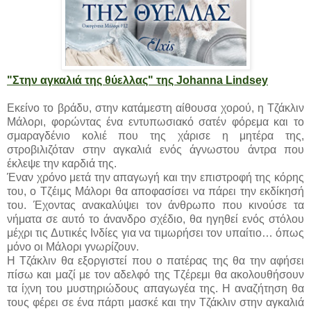
"Στην αγκαλιά της θύελλας" της Johanna Lindsey
Εκείνο το βράδυ, στην κατάμεστη αίθουσα χορού, η Τζάκλιν
Μάλορι, φορώντας ένα εντυπωσιακό σατέν φόρεμα και το
σμαραγδένιο κολιέ που της χάρισε η μητέρα της,
στροβιλιζόταν στην αγκαλιά ενός άγνωστου άντρα που
έκλεψε την καρδιά της.
Έναν χρόνο μετά την απαγωγή και την επιστροφή της κόρης
του, ο Τζέιμς Μάλορι θα αποφασίσει να πάρει την εκδίκησή
του. Έχοντας ανακαλύψει τον άνθρωπο που κινούσε τα
νήματα σε αυτό το άνανδρο σχέδιο, θα ηγηθεί ενός στόλου
μέχρι τις Δυτικές Ινδίες για να τιμωρήσει τον υπαίτιο… όπως
μόνο οι Μάλορι γνωρίζουν.
Η Τζάκλιν θα εξοργιστεί που ο πατέρας της θα την αφήσει
πίσω και μαζί με τον αδελφό της Τζέρεμι θα ακολουθήσουν
τα ίχνη του μυστηριώδους απαγωγέα της. Η αναζήτηση θα
τους φέρει σε ένα πάρτι μασκέ και την Τζάκλιν στην αγκαλιά