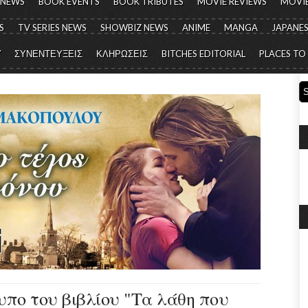
 NEWS
BOOK EVENTS
BOOK TRIBUTES
MOVIE REVIEWS
MOVIE
S
TV SERIES NEWS
SHOWBIZ NEWS
ANIME
MANGA
JAPANES
Y
ΣΥΝΕΝΤΕΥΞΕΙΣ
ΚΛΗΡΩΣΕΙΣ
BITCHES EDITORIAL
PLACES TO
υπο του βιβλίου "Τα λάθη που