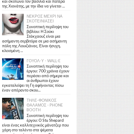
και σκοτώνει τον βασιλιά και πατέρα
της Χιονάτης, με την ίδια να γίνεται ...
ΝΕΚΡΟΣ ΜΕΧΡΙ ΝΑ
ΣΚΟΤΕΙΝΙΑΣΕΙ
Συνοπτική περίληψη του
βιβλίου: Η Σούκι
Στάκχαουζ είναι μια
ασήμαντη σερβιτόρα σε μια ασήμαντη
πόλη της Λουιζιάνας. Είναι ήσυχη,
κλεισμένη ...
ΓΟΥΟΛ-Υ - WALL-E
Συνοπτική περίληψη του
έργου: 700 χρόνια έχουν
περάσει από σήμερα και
οι άνθρωποι έχουν
εγκαταλείψει τη Γη αφήνοντας πίσω
έναν απέραντο σκου...
ΤΗΛΕ-ΦΟΝΙΚΟΣ
ΘΑΛΑΜΟΣ - PHONE
BOOTH
Συνοπτική περίληψη του
έργου: Ο Stu Shepard
είναι ένας καλλιτεχνικός μάνατζερ που
χάρη στο ταλέντο στα ψέματα