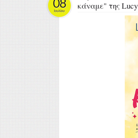
08
κάναμε" της Lucy
Ιουλίου