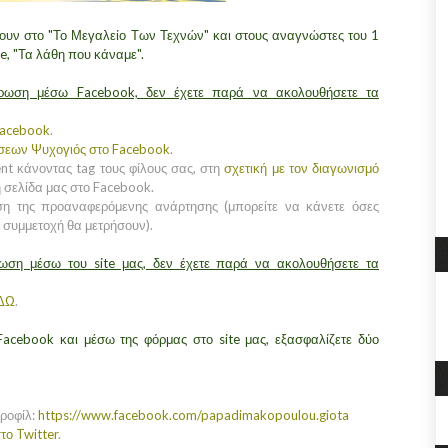
υν στο "Το Μεγαλείο Των Τεχνών" και στους αναγνώστες του 1
re, "Τα λάθη που κάναμε".
ήρωση μέσω Facebook, δεν έχετε παρά να ακολουθήσετε τα
Facebook
.
όσεων Ψυχογιός στο Facebook
.
nt κάνοντας tag τους φίλους σας, στη
σχετική με τον διαγωνισμό
τη σελίδα μας στο Facebook.
ση της προαναφερόμενης ανάρτησης (μπορείτε να κάνετε όσες
α συμμετοχή θα μετρήσουν).
ρωση μέσω του site μας, δεν έχετε παρά να ακολουθήσετε τα
ΔΩ
.
acebook και μέσω της φόρμας στο site μας, εξασφαλίζετε δύο
προφίλ:
https://www.facebook.com/papadimakopoulou.giota
το Twitter
.