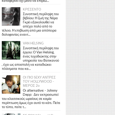
καταφέρνει όχι μόνο να επιβιώ...
ΚΡΕΣΕΝΤΟ
Συνοπτική περίληψη του
βιβλίου: Η ζωή της Νόρα
Γκρέι εξακολουθεί να
απέχει πολύ από το
τέλειο. Η επιβίωση από μια απόπειρα
δολοφονίας εναντ...
VAN HELSING
Συνοπτική περίληψη του
έργου: Ο Van Helsing,
ένας τυχοδιώκτης στην
υπηρεσία του Βατικανού
, έχει ως αποστολή να καταδιώκει
πλάσματα που κα...
ΟΙ ΠΙΟ SEXY ΑΝΤΡΕΣ
ΤΟΥ HOLLYWOOD -
ΜΕΡΟΣ 2ο
Οι alternative: - Johnny
Depp: Δεν εκπροσωπεί
του κλασσικούς ωραίους σε καμία
περίπτωση όμως έχει αυτό το κάτι. Πείτε
το τύπο, πείτε τ...