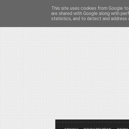
This site uses cookies from Google to 
Το μεγαλείο των Τεχ
are shared with Google along with per
statistics, and to detect and address 
Είμαστε πάντα εδώ για να μιλάμε γ