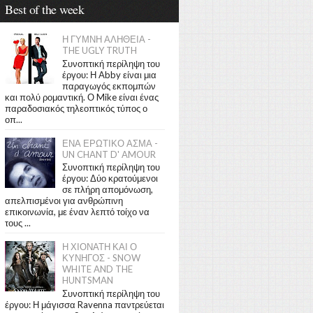
Best of the week
Η ΓΥΜΝΗ ΑΛΗΘΕΙΑ -
THE UGLY TRUTH
Συνοπτική περίληψη του
έργου: Η Abby είναι μια
παραγωγός εκπομπών
και πολύ ρομαντική. Ο Mike είναι ένας
παραδοσιακός τηλεοπτικός τύπος ο
οπ...
ΕΝΑ ΕΡΩΤΙΚΟ ΑΣΜΑ -
UN CHANT D' AMOUR
Συνοπτική περίληψη του
έργου: Δύο κρατούμενοι
σε πλήρη απομόνωση,
απελπισμένοι για ανθρώπινη
επικοινωνία, με έναν λεπτό τοίχο να
τους ...
Η ΧΙΟΝΑΤΗ ΚΑΙ Ο
ΚΥΝΗΓΟΣ - SNOW
WHITE AND THE
HUNTSMAN
Συνοπτική περίληψη του
έργου: Η μάγισσα Ravenna παντρεύεται