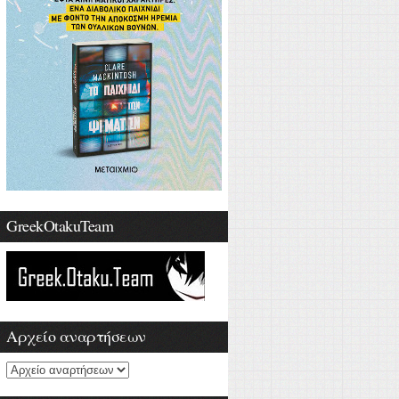
GreekOtakuTeam
Αρχείο αναρτήσεων