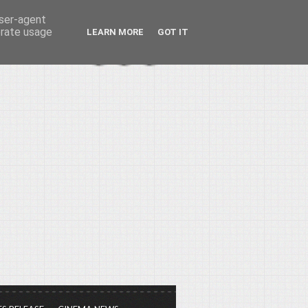
user-agent
erate usage
LEARN MORE
GOT IT