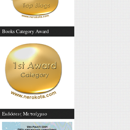
Books Category Award
Εκδόσεις Μεταίχμιο