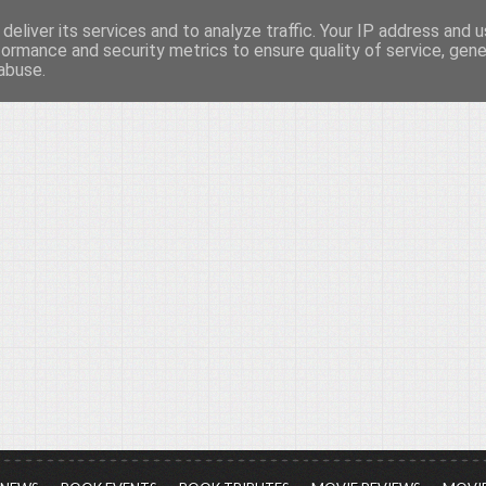
deliver its services and to analyze traffic. Your IP address and 
νών...
formance and security metrics to ensure quality of service, gen
abuse.
ια τον πολιτισμό, σε κάθε του μορφή και έκταση...