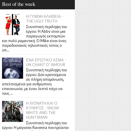
Best of the week
Η ΓΥΜΝΗ ΑΛΗΘΕΙΑ -
THE UGLY TRUTH
Συνοπτική περίληψη του
έργου: Η Abby είναι μια
παραγωγός εκπομπών
και πολύ ρομαντική. Ο Mike είναι ένας
παραδοσιακός τηλεοπτικός τύπος ο
οπ...
ΕΝΑ ΕΡΩΤΙΚΟ ΑΣΜΑ -
UN CHANT D' AMOUR
Συνοπτική περίληψη του
έργου: Δύο κρατούμενοι
σε πλήρη απομόνωση,
απελπισμένοι για ανθρώπινη
επικοινωνία, με έναν λεπτό τοίχο να
τους ...
Η ΧΙΟΝΑΤΗ ΚΑΙ Ο
ΚΥΝΗΓΟΣ - SNOW
WHITE AND THE
HUNTSMAN
Συνοπτική περίληψη του
έργου: Η μάγισσα Ravenna παντρεύεται