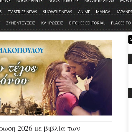
 NEWS
BOOK EVENTS
BOOK TRIBUTES
MOVIE REVIEWS
MOVIE
S
TV SERIES NEWS
SHOWBIZ NEWS
ANIME
MANGA
JAPANES
Y
ΣΥΝΕΝΤΕΥΞΕΙΣ
ΚΛΗΡΩΣΕΙΣ
BITCHES EDITORIAL
PLACES TO
ρωση 2026 με βιβλία των