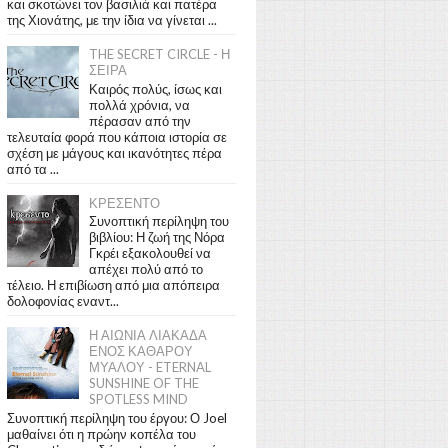
και σκοτώνει τον βασιλιά και πατέρα
της Χιονάτης, με την ίδια να γίνεται ...
THE SECRET CIRCLE - Η
ΣΕΙΡΑ
Καιρός πολύς, ίσως και
πολλά χρόνια, να
πέρασαν από την
τελευταία φορά που κάποια ιστορία σε
σχέση με μάγους και ικανότητες πέρα
από τα ...
ΚΡΕΣΕΝΤΟ
Συνοπτική περίληψη του
βιβλίου: Η ζωή της Νόρα
Γκρέι εξακολουθεί να
απέχει πολύ από το
τέλειο. Η επιβίωση από μια απόπειρα
δολοφονίας εναντ...
Η ΑΙΩΝΙΑ ΛΙΑΚΑΔΑ
ΕΝΟΣ ΚΑΘΑΡΟΥ
ΜΥΑΛΟΥ - ETERNAL
SUNSHINE OF THE
SPOTLESS MIND
Συνοπτική περίληψη του έργου: Ο Joel
μαθαίνει ότι η πρώην κοπέλα του