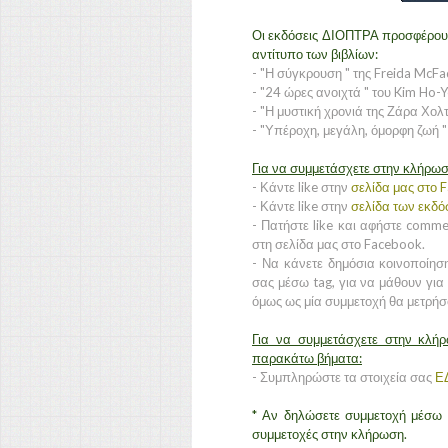
Οι εκδόσεις ΔΙΟΠΤΡΑ προσφέρουν
αντίτυπο των βιβλίων:
- "Η σύγκρουση " της Freida McF
- "24 ώρες ανοιχτά " του Kim Ho-
- "Η μυστική χρονιά της Ζάρα Χολ
- "Υπέροχη, μεγάλη, όμορφη ζωή "
Για να συμμετάσχετε στην κλήρωσ
- Κάντε like στην
σελίδα μας στο 
- Κάντε like στην
σελίδα των εκδ
- Πατήστε like και αφήστε comm
στη σελίδα μας στο Facebook.
- Να κάνετε δημόσια κοινοποίησ
σας μέσω tag, για να μάθουν για 
όμως ως μία συμμετοχή θα μετρήσ
Για να συμμετάσχετε στην κλή
παρακάτω βήματα:
- Συμπληρώστε τα στοιχεία σας
Ε
* Αν δηλώσετε συμμετοχή μέσω 
συμμετοχές στην κλήρωση.