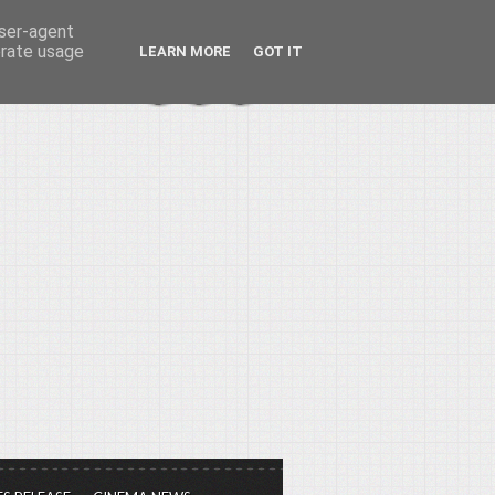
user-agent
erate usage
LEARN MORE
GOT IT