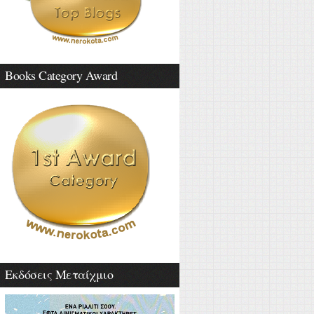
Books Category Award
Εκδόσεις Μεταίχμιο