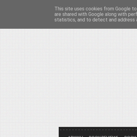
This site uses cookies from Google to 
Το μεγαλείο των Τεχ
are shared with Google along with per
statistics, and to detect and address 
Είμαστε πάντα εδώ για να μιλάμε γ