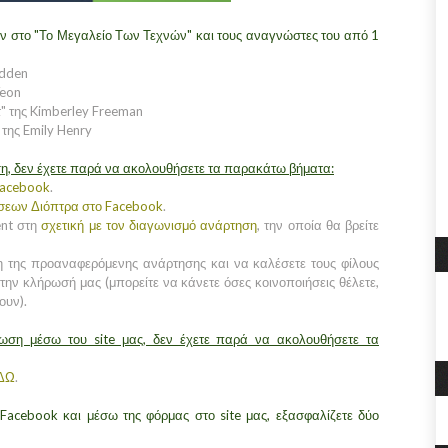
 στο "Το Μεγαλείο Των Τεχνών" και τους αναγνώστες του από 1
adden
Yeon
τ" της Kimberley Freeman
 της Emily Henry
η, δεν έχετε παρά να ακολουθήσετε τα παρακάτω βήματα:
Facebook
.
όσεων Διόπτρα στο Facebook
.
ent στη
σχετική με τον διαγωνισμό ανάρτηση
, την οποία θα βρείτε
η της προαναφερόμενης ανάρτησης και να καλέσετε τους φίλους
την κλήρωσή μας (μπορείτε να κάνετε όσες κοινοποιήσεις θέλετε,
ουν).
ρωση μέσω του site μας, δεν έχετε παρά να ακολουθήσετε τα
ΔΩ
.
Facebook και μέσω της φόρμας στο site μας, εξασφαλίζετε δύο