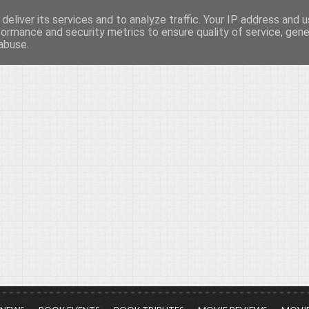
deliver its services and to analyze traffic. Your IP address and 
νών...
formance and security metrics to ensure quality of service, gen
abuse.
ια τον πολιτισμό, σε κάθε του μορφή και έκταση...