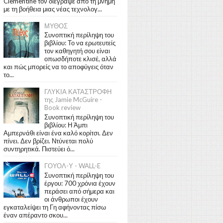
Clementine τον διέγραψε από τη μνήμη
με τη βοήθεια μιας νέας τεχνολογ...
ΜΥΘΟΣ
Συνοπτική περίληψη του
βιβλίου: Το να ερωτευτείς
τον καθηγητή σου είναι
οπωσδήποτε κλισέ, αλλά
και πώς μπορείς να το αποφύγεις όταν
το...
ΓΛΥΚΙΑ ΚΑΤΑΣΤΡΟΦΗ
της Jamie McGuire -
Book review
Συνοπτική περίληψη του
βιβλίου: Η Άμπι
Αμπερνάθι είναι ένα καλό κορίτσι. Δεν
πίνει. Δεν βρίζει. Ντύνεται πολύ
συντηρητικά. Πιστεύει ό...
ΓΟΥΟΛ-Υ - WALL-E
Συνοπτική περίληψη του
έργου: 700 χρόνια έχουν
περάσει από σήμερα και
οι άνθρωποι έχουν
εγκαταλείψει τη Γη αφήνοντας πίσω
έναν απέραντο σκου...