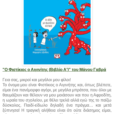
"Ο Φιστίκιος ο Αιγινίτης (Βιβλίο Α')" του Μάνου Γαβρά
Γεια σας, μικροί και μεγάλοι μου φίλοι!
Το όνομα μου είναι Φιστίκιος ο Αιγινήτης και, όπως βλέπετε,
είμαι ένα πανέμορφο αγόρι, με μεγάλα μπράτσα, που όλοι με
θαυμάζουν και θέλουν να μου μοιάσουν και που η Αφροδίτη,
η ωραία του σχολείου, με θέλει τρελά αλλά εγώ της το παίζω
δύσκολος. Παιδί-είδωλο δηλαδή ένα πράγμα… και μετά
ξύπνησα! Η τραγική αλήθεια είναι ότι ούτε διάσημος είμαι,