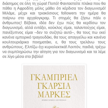
διάσημος σε όλη τη χώρα! Ποπό! Φανταστείτε πλάκα που θα
πάθει η Αφροδίτη μόλις μάθει ότι κέρδισα τον διαγωνισμό!
Μιλάμε, μέχρι και τριακόσιους followers την ημέρα θα
παίρνω στο αρχαίογκραμ. Τι στιγμές θα ζήσω πάλι ο
άνθρωπος! Βέβαια, ιδέα δεν έχω πώς θα κερδίσω τον
διαγωνισμό, αλλά εντάξει, κούκλος είμαι, ταλαντούχος είμαι,
πανέξυπνος είμαι –δεν το συζητώ αυτό–, θα τους πω εκεί
κανένα εμπορικό τραγουδάκι, θα τους απαγγείλω και κανένα
κουλτουριάρικο ποιηματάκι, ε, θα τους τρελάνω τους
ανθρώπους. Ελπίζω όχι κυριολεκτικά! Λοιπόν, παιδιά, τρέχω
να συμπληρώσω την αίτηση για τον διαγωνισμό και τα λέμε
σε λίγο μέσα στο βιβλίο!