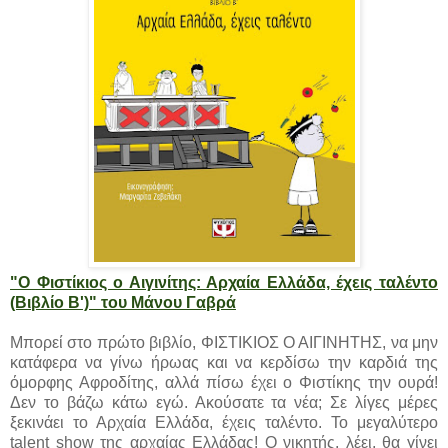
"Ο Φιστίκιος ο Αιγινίτης: Αρχαία Ελλάδα, έχεις ταλέντο
(Βιβλίο Β')" του Μάνου Γαβρά
Μπορεί στο πρώτο βιβλίο, ΦΙΣΤΙΚΙΟΣ Ο ΑΙΓΙΝΗΤΗΣ, να μην
κατάφερα να γίνω ήρωας και να κερδίσω την καρδιά της
όμορφης Αφροδίτης, αλλά πίσω έχει ο Φιστίκης την ουρά!
Δεν το βάζω κάτω εγώ. Ακούσατε τα νέα; Σε λίγες μέρες
ξεκινάει το Αρχαία Ελλάδα, έχεις ταλέντο. Το μεγαλύτερο
talent show της αρχαίας Ελλάδας! Ο νικητής, λέει, θα γίνει