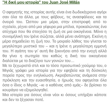
"Η δική μου ιστορία" του Juan José Millás
Ο αφηγητής της ιστορίας αυτής είναι ένα δωδεκάχρονο αγόρι
σαν όλα τα άλλα, με τους φόβους, τις ανασφάλειες και τα
όνειρά του. Ώσπου μια μέρα, στην επιστροφή από το
σχολείο, ρίχνει από μια γέφυρα μια μπίλια, προκαλώντας ένα
ατύχημα που θα στοιχίσει τη ζωή σε μια οικογένεια. Μόνο η
συνομήλική του Ιρένε σώζεται, αλλά μένει ανάπηρη. Εκείνη η
μέρα σημαδεύει τη ζωή του. Το μοιραίο λάθος του γίνεται το
μεγαλύτερο μυστικό του – και η Ιρένε η μεγαλύτερη εμμονή
του. Η αγάπη του γι’ αυτή θα ξεκινήσει από την ενοχή αλλά
θα γίνει η σωτηρία του καθώς η δική του οικογένεια
διαλύεται με το διαζύγιο των γονιών του…
Με το ξεχωριστό στιλ και το τόσο προσωπικό χιούμορ του, ο
Μιγιάς γράφει μια ιστορία για την εφηβεία και τη δύσκολη
πορεία προς την ενηλικίωση. Ακροβατώντας ανάμεσα στην
πρόκληση και την ευαισθησία, ο ήρωάς του αφηγείται όλα
όσα ο ίδιος ο Μιγιάς –κι ο καθένας από εμάς– δε βρίσκει το
κουράγιο να εξομολογηθεί.
Μια ιστορία για όσους είναι νέοι κι όσους υπήρξαν κάποτε
και δεν το ξέχασαν ποτέ.