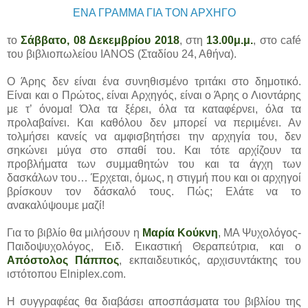
ΕΝΑ ΓΡΑΜΜΑ ΓΙΑ ΤΟΝ ΑΡΧΗΓΟ
το
Σάββατο, 08 Δεκεμβρίου 2018
, στη
13.00μ.μ.
, στο café
του βιβλιοπωλείου IANOS (Σταδίου 24, Αθήνα).
Ο Άρης δεν είναι ένα συνηθισμένο τριτάκι στο δημοτικό.
Είναι και ο Πρώτος, είναι Αρχηγός, είναι ο Άρης ο Λιοντάρης
με τ’ όνομα! Όλα τα ξέρει, όλα τα καταφέρνει, όλα τα
προλαβαίνει. Και καθόλου δεν μπορεί να περιμένει. Αν
τολμήσει κανείς να αμφισβητήσει την αρχηγία του, δεν
σηκώνει μύγα στο σπαθί του. Και τότε αρχίζουν τα
προβλήματα των συμμαθητών του και τα άγχη των
δασκάλων του… Έρχεται, όμως, η στιγμή που και οι αρχηγοί
βρίσκουν τον δάσκαλό τους. Πώς; Ελάτε να το
ανακαλύψουμε μαζί!
Για το βιβλίο θα μιλήσουν η
Μαρία Κούκνη
, MA Ψυχολόγος-
Παιδοψυχολόγος, Ειδ. Εικαστική Θεραπεύτρια, και ο
Απόστολος Πάππος
, εκπαιδευτικός, αρχισυντάκτης του
ιστότοπου Elniplex.com.
Η συγγραφέας θα διαβάσει αποσπάσματα του βιβλίου της