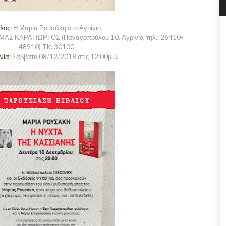
τλος:
Η Μαρία Ρουσάκη στο Αγρίνιο
ΜΑΣ ΚΑΡΑΓΙΩΡΓΟΣ (Παναγοπούλου 10, Αγρίνιο, τηλ.: 26410-
48910) TK: 30100
νία:
Σάββατο 08/12/2018 στις 12:00μ.μ.