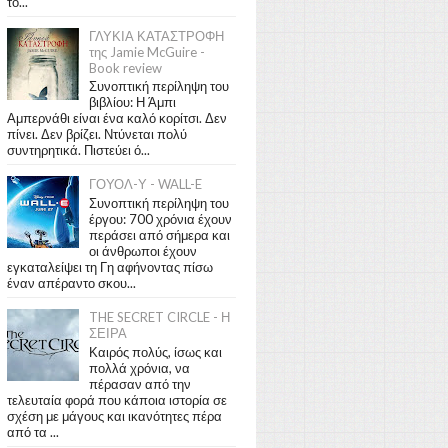
το...
ΓΛΥΚΙΑ ΚΑΤΑΣΤΡΟΦΗ
της Jamie McGuire -
Book review
Συνοπτική περίληψη του
βιβλίου: Η Άμπι
Αμπερνάθι είναι ένα καλό κορίτσι. Δεν
πίνει. Δεν βρίζει. Ντύνεται πολύ
συντηρητικά. Πιστεύει ό...
ΓΟΥΟΛ-Υ - WALL-E
Συνοπτική περίληψη του
έργου: 700 χρόνια έχουν
περάσει από σήμερα και
οι άνθρωποι έχουν
εγκαταλείψει τη Γη αφήνοντας πίσω
έναν απέραντο σκου...
THE SECRET CIRCLE - Η
ΣΕΙΡΑ
Καιρός πολύς, ίσως και
πολλά χρόνια, να
πέρασαν από την
τελευταία φορά που κάποια ιστορία σε
σχέση με μάγους και ικανότητες πέρα
από τα ...