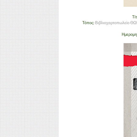
Τί
Τόπος:
Βιβλιοχαρτοπωλείο ΘΩ
Ημερομη