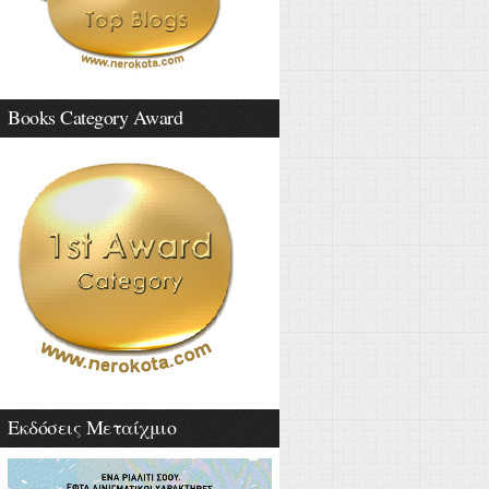
Books Category Award
Εκδόσεις Μεταίχμιο