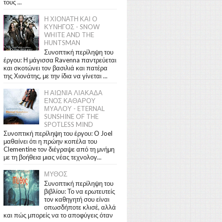
τους ...
Η ΧΙΟΝΑΤΗ ΚΑΙ Ο
ΚΥΝΗΓΟΣ - SNOW
WHITE AND THE
HUNTSMAN
Συνοπτική περίληψη του
έργου: Η μάγισσα Ravenna παντρεύεται
και σκοτώνει τον βασιλιά και πατέρα
της Χιονάτης, με την ίδια να γίνεται ...
Η ΑΙΩΝΙΑ ΛΙΑΚΑΔΑ
ΕΝΟΣ ΚΑΘΑΡΟΥ
ΜΥΑΛΟΥ - ETERNAL
SUNSHINE OF THE
SPOTLESS MIND
Συνοπτική περίληψη του έργου: Ο Joel
μαθαίνει ότι η πρώην κοπέλα του
Clementine τον διέγραψε από τη μνήμη
με τη βοήθεια μιας νέας τεχνολογ...
ΜΥΘΟΣ
Συνοπτική περίληψη του
βιβλίου: Το να ερωτευτείς
τον καθηγητή σου είναι
οπωσδήποτε κλισέ, αλλά
και πώς μπορείς να το αποφύγεις όταν