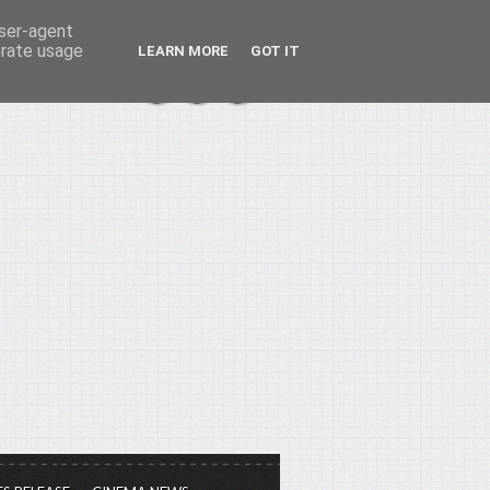
user-agent
erate usage
LEARN MORE
GOT IT