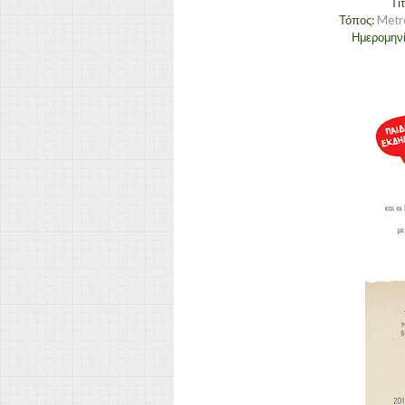
Τί
Τόπος:
Metro
Ημερομην