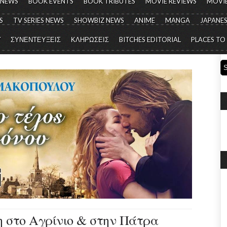
 NEWS
BOOK EVENTS
BOOK TRIBUTES
MOVIE REVIEWS
MOVIE
S
TV SERIES NEWS
SHOWBIZ NEWS
ANIME
MANGA
JAPANES
Y
ΣΥΝΕΝΤΕΥΞΕΙΣ
ΚΛΗΡΩΣΕΙΣ
BITCHES EDITORIAL
PLACES TO
 στο Αγρίνιο & στην Πάτρα