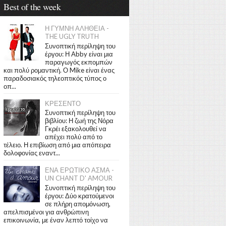
Best of the week
Η ΓΥΜΝΗ ΑΛΗΘΕΙΑ -
THE UGLY TRUTH
Συνοπτική περίληψη του
έργου: Η Abby είναι μια
παραγωγός εκπομπών
και πολύ ρομαντική. Ο Mike είναι ένας
παραδοσιακός τηλεοπτικός τύπος ο
οπ...
ΚΡΕΣΕΝΤΟ
Συνοπτική περίληψη του
βιβλίου: Η ζωή της Νόρα
Γκρέι εξακολουθεί να
απέχει πολύ από το
τέλειο. Η επιβίωση από μια απόπειρα
δολοφονίας εναντ...
ΕΝΑ ΕΡΩΤΙΚΟ ΑΣΜΑ -
UN CHANT D' AMOUR
Συνοπτική περίληψη του
έργου: Δύο κρατούμενοι
σε πλήρη απομόνωση,
απελπισμένοι για ανθρώπινη
επικοινωνία, με έναν λεπτό τοίχο να