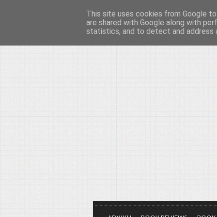
This site uses cookies from Google to 
Το μεγαλείο των Τεχ
are shared with Google along with per
statistics, and to detect and address 
Είμαστε πάντα εδώ για να μιλάμε γ