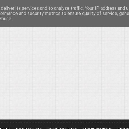
deliver its services and to analyze traffic. Your IP address and 
νών...
formance and security metrics to ensure quality of service, gen
abuse.
ια τον πολιτισμό, σε κάθε του μορφή και έκταση...