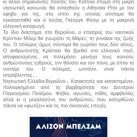
κι άλλοι σημαίνοντες πολίτες του. Κάποια στιγμή στη μικρή
νησιωτική κοινωνία θα ενταχθούν η Αθηναία Ρίτα με τον
έφηβο γιο της, στο σπίτι της οποίας σύντομα θα
εγκατασταθεί και ο λοχίας Γκέοργκ Φίσερ με τη μακρινή
ελληνική καταγωγή.
Το ίδιο διάστημα, στο Βερολίνο, ο επίατρος του ναυτικού
Κρίστιαν Μίλερ θα γνωρίσει τη Μάρεν, τη γυναίκα της ζωής
του. Ο πόλεμος όμως σύντομα θα χωρίσει τους δύο νέους.
Ο ανθρωπιστής Κρίστιαν θα βρεθεί στο ελληνικό νησί,
αποφασισμένος να πολεμήσει μονάχα τους κοινούς
ανθρώπινους εχθρούς, τον θάνατο και τον πόνο, με όπλο το
νυστέρι του. Ο πόλεμος, ωστόσο, είναι πάντα
απρόβλεπτος…
Νησιωτική Ελλάδα-Βερολίνο... Κατακτητές και κατακτημένοι,
πολιορκημένοι από τη βαρβαρότητα του Δευτέρου
Παγκοσμίου Πολέμου. Φόβοι, αγωνίες, πάθη, αμφιβολίες
αλλά κι η μεγαλοσύνη του ανθρώπου, που κατορθώνει
πάντα να «φωτίζει» και τις πιο σκοτεινές εποχές.