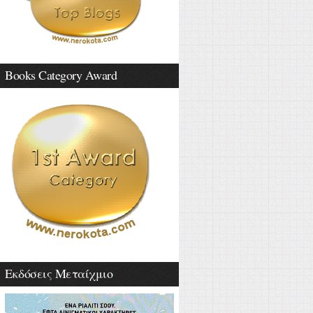
Books Category Award
Εκδόσεις Μεταίχμιο