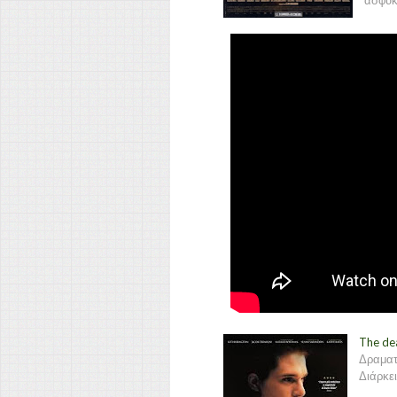
ασφυκτ
The dea
Δραματ
Διάρκει