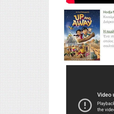
Hodja f
Κινούμ
Διάρκει
Η περί
Ένα ιπ
οποίος
σουλτά