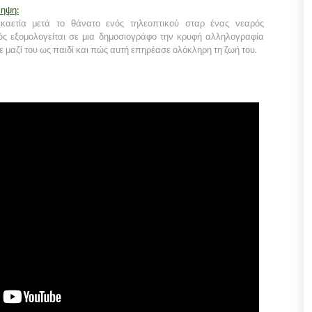
ληψη:
καετία μετά το θάνατο ενός τηλεοπτικού σταρ ένας νεαρός
ός εξομολογείται σε μια δημοσιογράφο την κρυφή αλληλογραφία
ε μαζί του ως παιδί και πώς αυτή επηρέασε ολόκληρη τη ζωή του.