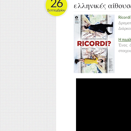
26
ελληνικές αίθουσ
Σεπτεμβρίου
Ricordi
Δραματ
Διάρκει
Η περί
Ένας ά
στοιχει