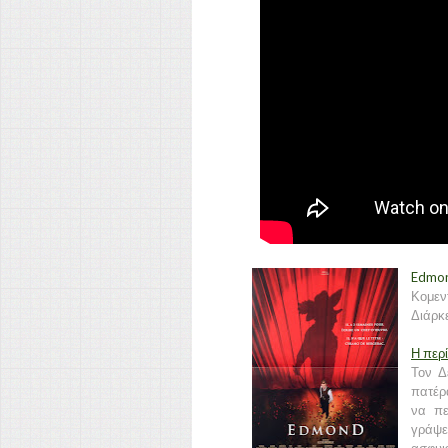
Edmon
Κομεν
Διάρκε
Η περ
Τον Δ
πατέρ
να πε
γράψε