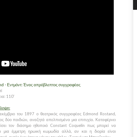
d - Εντμόντ: Ένας απρόβλεπτος συγγραφέας
τί
ια: 110'
ίληψη:
εκέμβριο του 1897 ο θεατρικός συγγραφέας Edmond Rostand,
ας δύο παιδιών, αναζητά απελπισμένα μια επιτυχία. Καταφέρνει
ίσει τον διάσημο ηθοποιό Constant Coquelin πως μπορεί να
ι μια έμμετρη ηρωική κωμωδία αλλά, αν και η διορία είναι