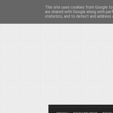
This site uses cookies from Google to 
Το μεγαλείο των Τεχ
are shared with Google along with per
statistics, and to detect and address 
Είμαστε πάντα εδώ για να μιλάμε γ