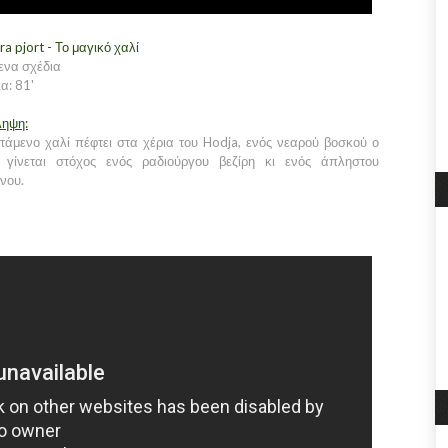
ra pjort - Το μαγικό χαλί
ενα σχέδια
α: 81'
ληψη:
τάμενο χαλί πέφτει στα χέρια του Hodja, ενός νεαρού βοσκού ο
 γίνεται στόχος ενός ραδιούργου βεζίρη κι ενός άπληστου
νου.