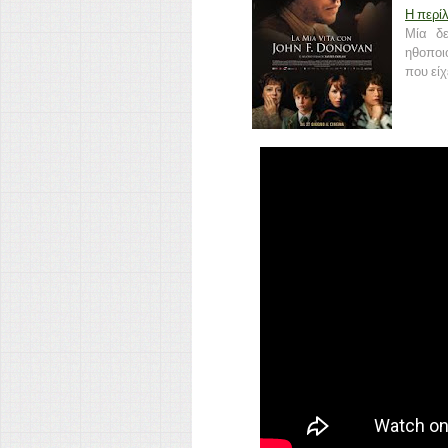
Η περί
Μία δε
ηθοποι
που είχ