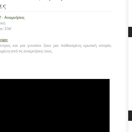
ες
? - Αναμνήσεις
ική
α: 106'
ληψη:
ντρας και μια γυναίκα ζουν μια παθιασμένη ερωτική ιστορία,
ωμένη από τις αναμνήσεις τους.