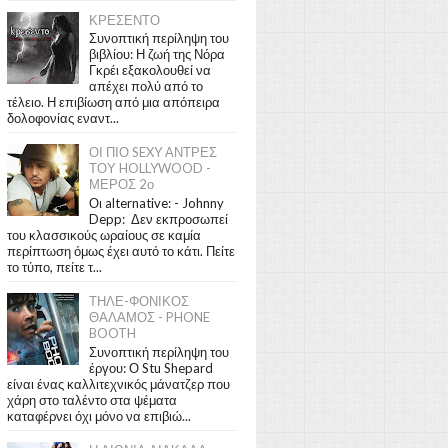
ΚΡΕΣΕΝΤΟ
Συνοπτική περίληψη του
βιβλίου: Η ζωή της Νόρα
Γκρέι εξακολουθεί να
απέχει πολύ από το
τέλειο. Η επιβίωση από μια απόπειρα
δολοφονίας εναντ...
ΟΙ ΠΙΟ SEXY ΑΝΤΡΕΣ
ΤΟΥ HOLLYWOOD -
ΜΕΡΟΣ 2ο
Οι alternative: - Johnny
Depp: Δεν εκπροσωπεί
του κλασσικούς ωραίους σε καμία
περίπτωση όμως έχει αυτό το κάτι. Πείτε
το τύπο, πείτε τ...
ΤΗΛΕ-ΦΟΝΙΚΟΣ
ΘΑΛΑΜΟΣ - PHONE
BOOTH
Συνοπτική περίληψη του
έργου: Ο Stu Shepard
είναι ένας καλλιτεχνικός μάνατζερ που
χάρη στο ταλέντο στα ψέματα
καταφέρνει όχι μόνο να επιβιώ...