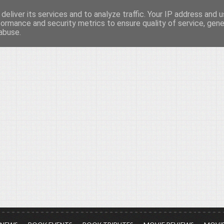
deliver its services and to analyze traffic. Your IP address and 
νών...
formance and security metrics to ensure quality of service, gen
abuse.
ια τον πολιτισμό, σε κάθε του μορφή και έκταση...