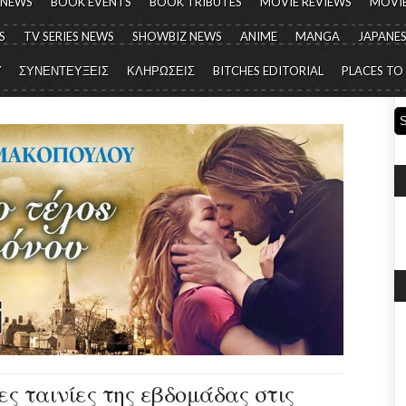
 NEWS
BOOK EVENTS
BOOK TRIBUTES
MOVIE REVIEWS
MOVIE
S
TV SERIES NEWS
SHOWBIZ NEWS
ANIME
MANGA
JAPANES
Y
ΣΥΝΕΝΤΕΥΞΕΙΣ
ΚΛΗΡΩΣΕΙΣ
BITCHES EDITORIAL
PLACES TO
έες ταινίες της εβδομάδας στις