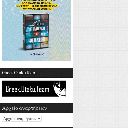
GreekOtakuTeam
Αρχείο αναρτήσεων