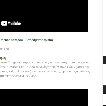
r menos pensado - Απρόσμενος έρωτας
ί
α: 128'
ληψη:
 από 25 χρόνια γάμου και αφού ο γιος τους φεύγει μακριά για να
σει, ο Marcos και η Ana συνειδητοποιούν πως έχουν χάσει την
ή τους έλξη. Αποφασίζουν από κοινού να χωρίσουν, ξεκινώντας
ιπέτεια της εργένικης ζωής.