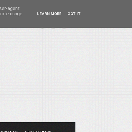
user-agent
erate usage
LEARN MORE
GOT IT