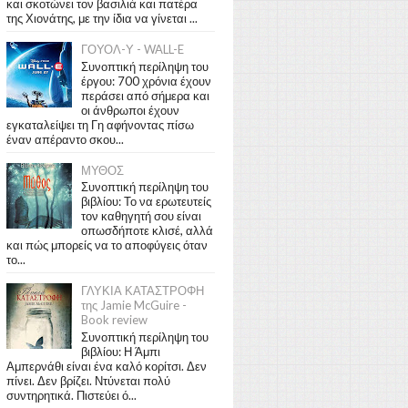
και σκοτώνει τον βασιλιά και πατέρα
της Χιονάτης, με την ίδια να γίνεται ...
ΓΟΥΟΛ-Υ - WALL-E
Συνοπτική περίληψη του
έργου: 700 χρόνια έχουν
περάσει από σήμερα και
οι άνθρωποι έχουν
εγκαταλείψει τη Γη αφήνοντας πίσω
έναν απέραντο σκου...
ΜΥΘΟΣ
Συνοπτική περίληψη του
βιβλίου: Το να ερωτευτείς
τον καθηγητή σου είναι
οπωσδήποτε κλισέ, αλλά
και πώς μπορείς να το αποφύγεις όταν
το...
ΓΛΥΚΙΑ ΚΑΤΑΣΤΡΟΦΗ
της Jamie McGuire -
Book review
Συνοπτική περίληψη του
βιβλίου: Η Άμπι
Αμπερνάθι είναι ένα καλό κορίτσι. Δεν
πίνει. Δεν βρίζει. Ντύνεται πολύ
συντηρητικά. Πιστεύει ό...