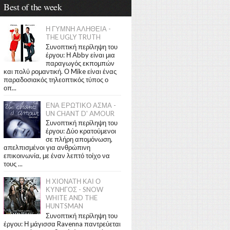
Best of the week
Η ΓΥΜΝΗ ΑΛΗΘΕΙΑ -
THE UGLY TRUTH
Συνοπτική περίληψη του
έργου: Η Abby είναι μια
παραγωγός εκπομπών
και πολύ ρομαντική. Ο Mike είναι ένας
παραδοσιακός τηλεοπτικός τύπος ο
οπ...
ΕΝΑ ΕΡΩΤΙΚΟ ΑΣΜΑ -
UN CHANT D' AMOUR
Συνοπτική περίληψη του
έργου: Δύο κρατούμενοι
σε πλήρη απομόνωση,
απελπισμένοι για ανθρώπινη
επικοινωνία, με έναν λεπτό τοίχο να
τους ...
Η ΧΙΟΝΑΤΗ ΚΑΙ Ο
ΚΥΝΗΓΟΣ - SNOW
WHITE AND THE
HUNTSMAN
Συνοπτική περίληψη του
έργου: Η μάγισσα Ravenna παντρεύεται