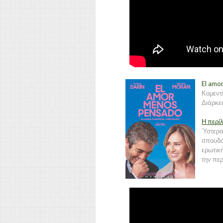
El amo
Κομεντ
Διάρκει
Η περί
Ύστερα
σπουδά
ερωτικ
την περ