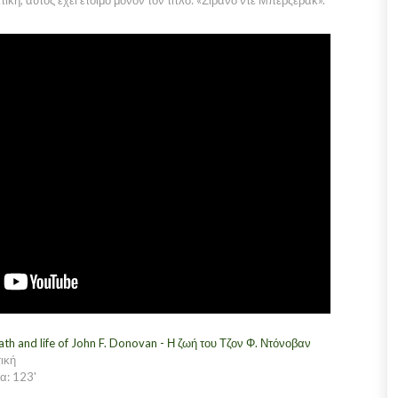
ική, αυτός έχει έτοιμο μόνον τον τίτλο: «Σιρανό ντε Μπερζεράκ».
th and life of John F. Donovan - Η ζωή του Τζον Φ. Ντόνοβαν
ική
α: 123'