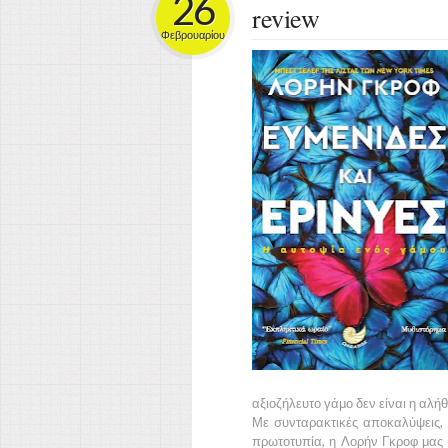
26
review
Φεβρουαρίου
αξιοζήλευτο γάμο δεν είναι η αλήθ
Με συνταρακτικές αποκαλύψεις,
πρωτοτυπία, η Λορήν Γκροφ μας 