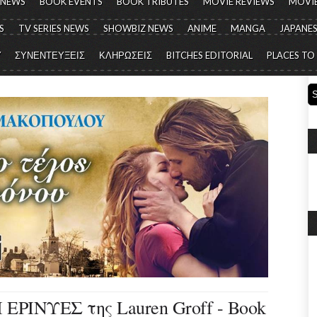
 NEWS
BOOK EVENTS
BOOK TRIBUTES
MOVIE REVIEWS
MOVIE
S
TV SERIES NEWS
SHOWBIZ NEWS
ANIME
MANGA
JAPANES
Y
ΣΥΝΕΝΤΕΥΞΕΙΣ
ΚΛΗΡΩΣΕΙΣ
BITCHES EDITORIAL
PLACES TO
ΡΙΝΥΕΣ της Lauren Groff - Book