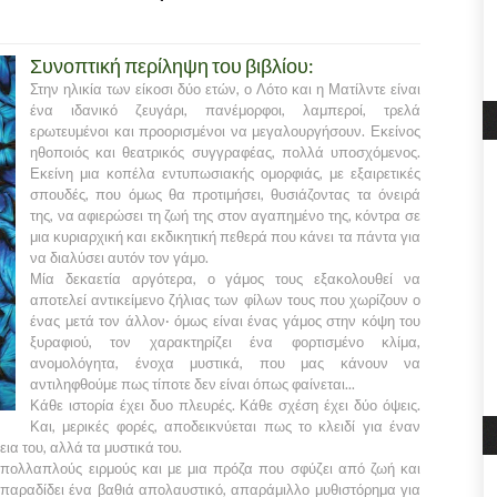
Συνοπτική περίληψη του βιβλίου:
Στην ηλικία των είκοσι δύο ετών, ο Λότο και η Ματίλντε είναι
ένα ιδανικό ζευγάρι, πανέμορφοι, λαμπεροί, τρελά
ερωτευμένοι και προορισμένοι να μεγαλουργήσουν. Εκείνος
ηθοποιός και θεατρικός συγγραφέας, πολλά υποσχόμενος.
Εκείνη μια κοπέλα εντυπωσιακής ομορφιάς, με εξαιρετικές
σπουδές, που όμως θα προτιμήσει, θυσιάζοντας τα όνειρά
της, να αφιερώσει τη ζωή της στον αγαπημένο της, κόντρα σε
μια κυριαρχική και εκδικητική πεθερά που κάνει τα πάντα για
να διαλύσει αυτόν τον γάμο.
Μία δεκαετία αργότερα, ο γάμος τους εξακολουθεί να
αποτελεί αντικείμενο ζήλιας των φίλων τους που χωρίζουν ο
ένας μετά τον άλλον· όμως είναι ένας γάμος στην κόψη του
ξυραφιού, τον χαρακτηρίζει ένα φορτισμένο κλίμα,
ανομολόγητα, ένοχα μυστικά, που μας κάνουν να
αντιληφθούμε πως τίποτε δεν είναι όπως φαίνεται...
Κάθε ιστορία έχει δυο πλευρές. Κάθε σχέση έχει δύο όψεις.
Και, μερικές φορές, αποδεικνύεται πως το κλειδί για έναν
εια του, αλλά τα μυστικά του.
 πολλαπλούς ειρμούς και με μια πρόζα που σφύζει από ζωή και
παραδίδει ένα βαθιά απολαυστικό, απαράμιλλο μυθιστόρημα για