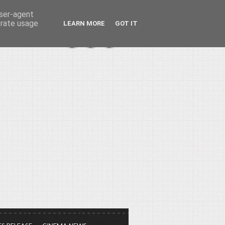
user-agent
erate usage
LEARN MORE
GOT IT