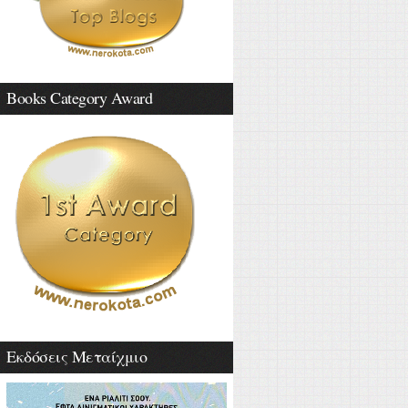
Books Category Award
Εκδόσεις Μεταίχμιο