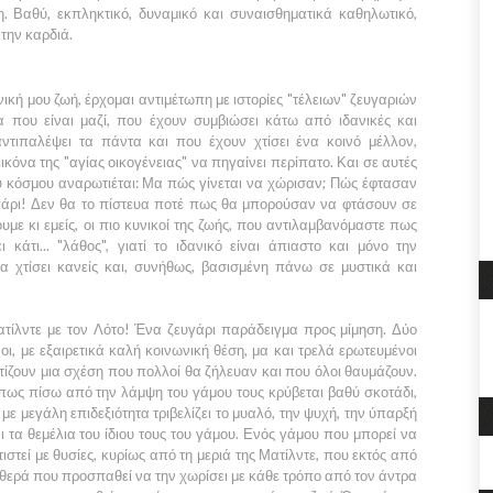
η. Βαθύ, εκπληκτικό, δυναμικό και συναισθηματικά καθηλωτικό,
 την καρδιά.
νική μου ζωή, έρχομαι αντιμέτωπη με ιστορίες "τέλειων" ζευγαριών
α που είναι μαζί, που έχουν συμβιώσει κάτω από ιδανικές και
αντιπαλέψει τα πάντα και που έχουν χτίσει ένα κοινό μέλλον,
ικόνα της "αγίας οικογένειας" να πηγαίνει περίπατο. Και σε αυτές
ου κόσμου αναρωτιέται: Μα πώς γίνεται να χώρισαν; Πώς έφτασαν
ευγάρι! Δεν θα το πίστευα ποτέ πως θα μπορούσαν να φτάσουν σε
υμε κι εμείς, οι πιο κυνικοί της ζωής, που αντιλαμβανόμαστε πως
κάτι... "λάθος", γιατί το ιδανικό είναι άπιαστο και μόνο την
α χτίσει κανείς και, συνήθως, βασισμένη πάνω σε μυστικά και
Ματίλντε με τον Λότο! Ένα ζευγάρι παράδειγμα προς μίμηση. Δύο
, με εξαιρετικά καλή κοινωνική θέση, μα και τρελά ερωτευμένοι
τίζουν μια σχέση που πολλοί θα ζήλευαν και που όλοι θαυμάζουν.
 πως πίσω από την λάμψη του γάμου τους κρύβεται βαθύ σκοτάδι,
με μεγάλη επιδεξιότητα τριβελίζει το μυαλό, την ψυχή, την ύπαρξή
και τα θεμέλια του ίδιου τους του γάμου. Ενός γάμου που μπορεί να
τιστεί με θυσίες, κυρίως από τη μεριά της Ματίλντε, που εκτός από
 πεθερά που προσπαθεί να την χωρίσει με κάθε τρόπο από τον άντρα