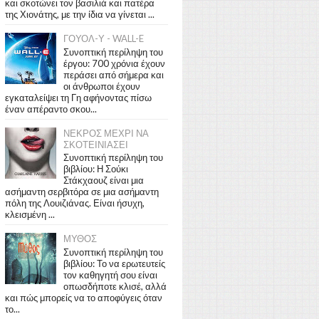
και σκοτώνει τον βασιλιά και πατέρα
της Χιονάτης, με την ίδια να γίνεται ...
ΓΟΥΟΛ-Υ - WALL-E
Συνοπτική περίληψη του
έργου: 700 χρόνια έχουν
περάσει από σήμερα και
οι άνθρωποι έχουν
εγκαταλείψει τη Γη αφήνοντας πίσω
έναν απέραντο σκου...
ΝΕΚΡΟΣ ΜΕΧΡΙ ΝΑ
ΣΚΟΤΕΙΝΙΑΣΕΙ
Συνοπτική περίληψη του
βιβλίου: Η Σούκι
Στάκχαουζ είναι μια
ασήμαντη σερβιτόρα σε μια ασήμαντη
πόλη της Λουιζιάνας. Είναι ήσυχη,
κλεισμένη ...
ΜΥΘΟΣ
Συνοπτική περίληψη του
βιβλίου: Το να ερωτευτείς
τον καθηγητή σου είναι
οπωσδήποτε κλισέ, αλλά
και πώς μπορείς να το αποφύγεις όταν
το...