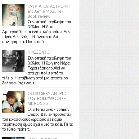
ΓΛΥΚΙΑ ΚΑΤΑΣΤΡΟΦΗ
της Jamie McGuire -
Book review
Συνοπτική περίληψη του
βιβλίου: Η Άμπι
Αμπερνάθι είναι ένα καλό κορίτσι. Δεν
πίνει. Δεν βρίζει. Ντύνεται πολύ
συντηρητικά. Πιστεύει ό...
ΚΡΕΣΕΝΤΟ
Συνοπτική περίληψη του
βιβλίου: Η ζωή της Νόρα
Γκρέι εξακολουθεί να
απέχει πολύ από το
τέλειο. Η επιβίωση από μια απόπειρα
δολοφονίας εναντ...
ΟΙ ΠΙΟ SEXY ΑΝΤΡΕΣ
ΤΟΥ HOLLYWOOD -
ΜΕΡΟΣ 2ο
Οι alternative: - Johnny
Depp: Δεν εκπροσωπεί
του κλασσικούς ωραίους σε καμία
περίπτωση όμως έχει αυτό το κάτι. Πείτε
το τύπο, πείτε τ...