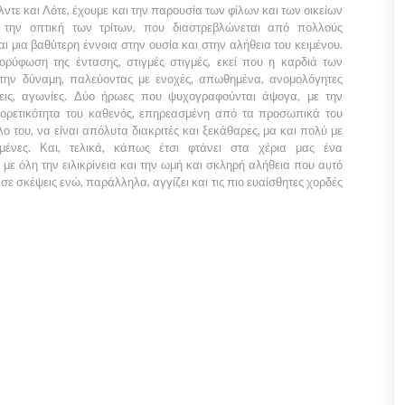
τε και Λότε, έχουμε και την παρουσία των φίλων και των οικείων
 την οπτική των τρίτων, που διαστρεβλώνεται από πολλούς
 μια βαθύτερη έννοια στην ουσία και στην αλήθεια του κειμένου.
ορύφωση της έντασης, στιγμές στιγμές, εκεί που η καρδιά των
την δύναμη, παλεύοντας με ενοχές, απωθημένα, ανομολόγητες
ύψεις, αγωνίες. Δύο ήρωες που ψυχογραφούνται άψογα, με την
αφορετικότητα του καθενός, επηρεασμένη από τα προσωπικά του
ο του, να είναι απόλυτα διακριτές και ξεκάθαρες, μα και πολύ με
ένες. Και, τελικά, κάπως έτσι φτάνει στα χέρια μας ένα
με όλη την ειλικρίνεια και την ωμή και σκληρή αλήθεια που αυτό
 σε σκέψεις ενώ, παράλληλα, αγγίζει και τις πιο ευαίσθητες χορδές