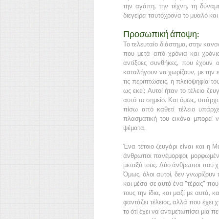
την αγάπη, την τέχνη, τη δύναμ
διεγείρει ταυτόχρονα το μυαλό και
Προσωπική άποψη:
Το τελευταίο διάστημα, στην κανο
που μετά από χρόνια και χρόνι
αντίξοες συνθήκες, που έχουν 
καταλήγουν να χωρίζουν, με την ε
τις περιπτώσεις, η πλειοψηφία τ
ως εκεί; Αυτοί ήταν το τέλειο ζ
αυτό το σημείο. Και όμως, υπάρχο
πίσω από καθετί τέλειο υπάρχει 
πλασματική του εικόνα μπορεί ν
ψέματα.
Ένα τέτοιο ζευγάρι είναι και η 
άνθρωποι πανέμορφοι, μορφωμένοι
μεταξύ τους. Δύο άνθρωποι που χ
Όμως, όλοι αυτοί, δεν γνωρίζουν
και μέσα σε αυτό ένα "τέρας" που 
τους την ίδια, και μαζί με αυτά, 
φαντάζει τέλειος, αλλά που έχει χ
το ότι έχει να αντιμετωπίσει μια