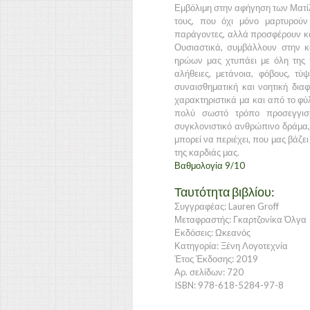
Εμβόλιμη στην αφήγηση των Ματίλν
τους, που όχι μόνο μαρτυρούν
παράγοντες, αλλά προσφέρουν και
Ουσιαστικά, συμβάλλουν στην κ
ηρώων μας χτυπάει με όλη της 
αλήθειες, μετάνοια, φόβους, τ
συναισθηματική και νοητική δι
χαρακτηριστικά μα και από το φύλ
πολύ σωστό τρόπο προσεγγισμ
συγκλονιστικό ανθρώπινο δράμα, 
μπορεί να περιέχει, που μας βάζει
της καρδιάς μας.
Βαθμολογία 9/10
Ταυτότητα βιβλίου:
Συγγραφέας: Lauren Groff
Μεταφραστής: Γκαρτζονίκα Όλγα
Εκδόσεις: Ωκεανός
Κατηγορία: Ξένη Λογοτεχνία
Έτος Έκδοσης: 2019
Αρ. σελίδων: 720
ISBN: 978-618-5284-97-8