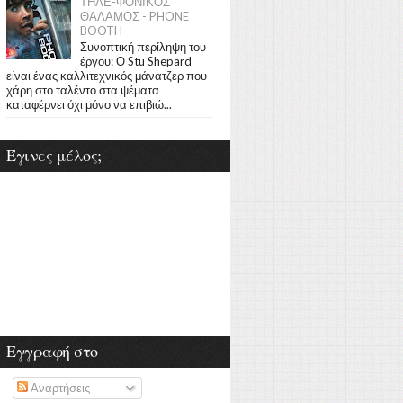
ΤΗΛΕ-ΦΟΝΙΚΟΣ
ΘΑΛΑΜΟΣ - PHONE
BOOTH
Συνοπτική περίληψη του
έργου: Ο Stu Shepard
είναι ένας καλλιτεχνικός μάνατζερ που
χάρη στο ταλέντο στα ψέματα
καταφέρνει όχι μόνο να επιβιώ...
Έγινες μέλος;
Εγγραφή στο
Αναρτήσεις