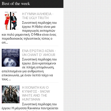
Best of the week
Η ΓΥΜΝΗ ΑΛΗΘΕΙΑ -
THE UGLY TRUTH
Συνοπτική περίληψη του
έργου: Η Abby είναι μια
παραγωγός εκπομπών
και πολύ ρομαντική. Ο Mike είναι ένας
παραδοσιακός τηλεοπτικός τύπος ο
οπ...
ΕΝΑ ΕΡΩΤΙΚΟ ΑΣΜΑ -
UN CHANT D' AMOUR
Συνοπτική περίληψη του
έργου: Δύο κρατούμενοι
σε πλήρη απομόνωση,
απελπισμένοι για ανθρώπινη
επικοινωνία, με έναν λεπτό τοίχο να
τους ...
Η ΧΙΟΝΑΤΗ ΚΑΙ Ο
ΚΥΝΗΓΟΣ - SNOW
WHITE AND THE
HUNTSMAN
Συνοπτική περίληψη του
έργου: Η μάγισσα Ravenna παντρεύεται