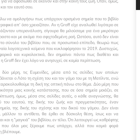
α για να αφοσιωθεί σε εκείνον και στην κοινή τους ζωή. Όταν, όμως,
και τον εαυτό σου.
είλω να ομολογήσω πως υπάρχουν ορισμένα σημεία που το βιβλίο
γραφικό απ' όσο χρειαζόταν. Αν η Groff είχε αναλωθεί λιγότερο σε
ειάζονταν υπερανάλυση, σίγουρα θα μιλούσαμε για ένα μικρότερο
ραστο και με ακόμα πιο σφιχτοδεμένη ροή. Ωστόσο, αυτό δεν είναι
στο σύνολο του βιβλίου που, σε προσωπικό επίπεδο, θεωρώ πως
πηγαία λογοτεχνικά κείμενα που κυκλοφόρησαν το 2019. Δυστυχώς,
φορικά και κυριολεκτικά, δεν σημαίνει πάντα πως διαθέτει και
ο η Groff δεν έχει λόγο να ανησυχεί, σε καμία περίπτωση.
 δύο μέρη, τις Ευμενίδες, μέσα από τις σελίδες των οποίων
νεται ο Λότο τη σχέση του και τον γάμο του με τη Ματίλντε, ενώ
 παρακολουθούμε τη δική της οπτική πάνω στο θέμα. Δύο μέρη που
κότητα μιας κοινής κατάστασης, που σε όσα σημεία μοιάζει, σε
ίπτωση, όμως, μέσα στις σελίδες αυτές, ο κάθε αναγνώστης, θα
ού του εαυτού, της δικής του ζωής και πραγματικότητας, έναν
ημεία, της δικής του σχέσης και του δικού του γάμου. Δεν είναι
, μάλλον το αντίθετο, θα έρθει σε δύσκολη θέση, ίσως και να
ι και η "μαγκιά" του βιβλίου, εν τέλει. Ότι λειτουργεί ως καθρέφτης
ή που όλοι μας ξέρουμε πως υπάρχει, αλλά που καμιά φορά
η βλέπουμε.