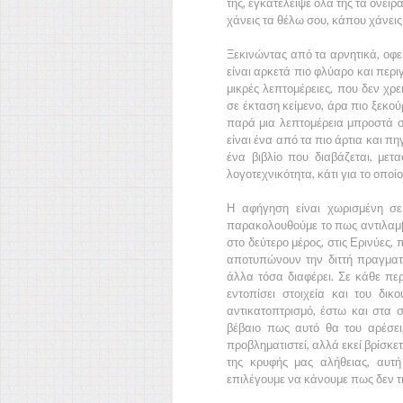
της, εγκατέλειψε όλα της τα όνειρ
χάνεις τα θέλω σου, κάπου χάνεις 
Ξεκινώντας από τα αρνητικά, οφ
είναι αρκετά πιο φλύαρο και περι
μικρές λεπτομέρειες, που δεν χρ
σε έκταση κείμενο, άρα πιο ξεκού
παρά μια λεπτομέρεια μπροστά 
είναι ένα από τα πιο άρτια και 
ένα βιβλίο που διαβάζεται, μετα
λογοτεχνικότητα, κάτι για το οποί
Η αφήγηση είναι χωρισμένη σε
παρακολουθούμε το πως αντιλαμβά
στο δεύτερο μέρος, στις Ερινύες,
αποτυπώνουν την διττή πραγματι
άλλα τόσα διαφέρει. Σε κάθε περ
εντοπίσει στοιχεία και του δικ
αντικατοπτρισμό, έστω και στα σ
βέβαιο πως αυτό θα του αρέσει
προβληματιστεί, αλλά εκεί βρίσκετα
της κρυφής μας αλήθειας, αυτ
επιλέγουμε να κάνουμε πως δεν τ