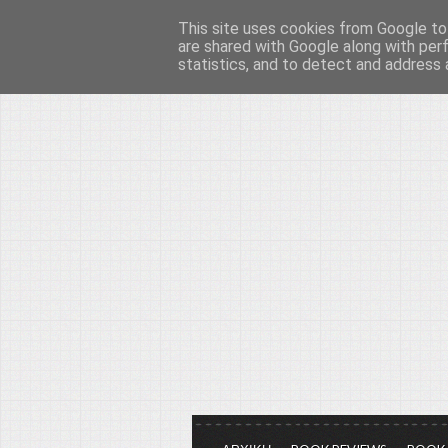
This site uses cookies from Google to 
Το μεγαλείο των Τεχ
are shared with Google along with per
statistics, and to detect and address 
Είμαστε πάντα εδώ για να μιλάμε γ