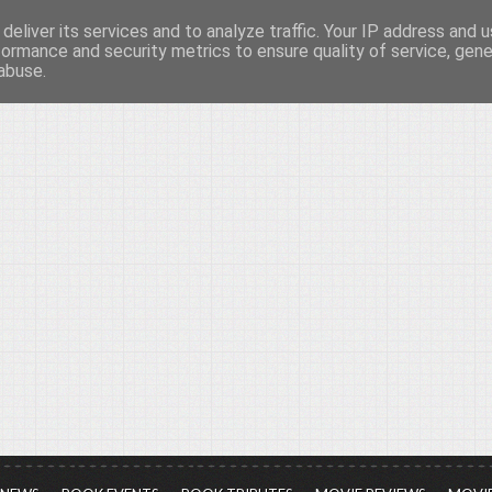
deliver its services and to analyze traffic. Your IP address and 
νών...
formance and security metrics to ensure quality of service, gen
abuse.
ια τον πολιτισμό, σε κάθε του μορφή και έκταση...