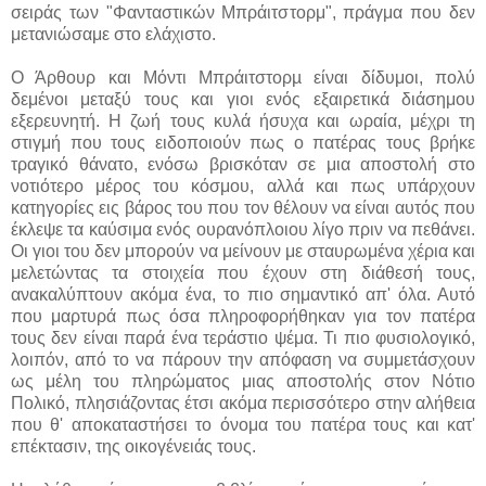
σειράς των "Φανταστικών Μπράιτστορμ", πράγμα που δεν
μετανιώσαμε στο ελάχιστο.
Ο Άρθουρ και Μόντι Μπράιτστορµ είναι δίδυμοι, πολύ
δεμένοι μεταξύ τους και γιοι ενός εξαιρετικά διάσημου
εξερευνητή. Η ζωή τους κυλά ήσυχα και ωραία, μέχρι τη
στιγμή που τους ειδοποιούν πως ο πατέρας τους βρήκε
τραγικό θάνατο, ενόσω βρισκόταν σε μια αποστολή στο
νοτιότερο μέρος του κόσμου, αλλά και πως υπάρχουν
κατηγορίες εις βάρος του που τον θέλουν να είναι αυτός που
έκλεψε τα καύσιμα ενός ουρανόπλοιου λίγο πριν να πεθάνει.
Οι γιοι του δεν μπορούν να μείνουν με σταυρωμένα χέρια και
μελετώντας τα στοιχεία που έχουν στη διάθεσή τους,
ανακαλύπτουν ακόμα ένα, το πιο σημαντικό απ' όλα. Αυτό
που μαρτυρά πως όσα πληροφορήθηκαν για τον πατέρα
τους δεν είναι παρά ένα τεράστιο ψέμα. Τι πιο φυσιολογικό,
λοιπόν, από το να πάρουν την απόφαση να συμμετάσχουν
ως μέλη του πληρώματος μιας αποστολής στον Νότιο
Πολικό, πλησιάζοντας έτσι ακόμα περισσότερο στην αλήθεια
που θ' αποκαταστήσει το όνομα του πατέρα τους και κατ'
επέκτασιν, της οικογένειάς τους.