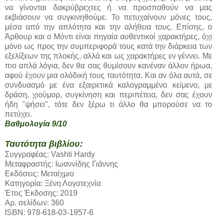
να γίνονται δακρύβρεχτες ή να προσπαθούν να μας
εκβιάσουν να συγκινηθούμε. Το πετυχαίνουν μόνες τους,
μέσα από την απλότητα και την αλήθεια τους. Επίσης, ο
Άρθουρ και ο Μόντι είναι πηγαία αυθεντικοί χαρακτήρες, όχι
μόνο ως προς την συμπεριφορά τους κατά την διάρκεια των
εξελίξεων της πλοκής, αλλά και ως χαρακτήρες εν γέννει. Με
πιο απλά λόγια, δεν θα σας θυμίσουν κανέναν άλλον ήρωα,
αφού έχουν μια ολόδική τους ταυτότητα. Και αν όλα αυτά, σε
συνδυασμό με ένα εξαιρετικά καλογραμμένο κείμενο, με
δράση, χιούμορ, συγκίνηση και περιπέτεια, δεν σας έχουν
ήδη "ψήσει", τότε δεν ξέρω τι άλλο θα μπορούσε να το
πετύχει.
Βαθμολογία 9/10
Ταυτότητα βιβλίου:
Συγγραφέας: Vashti Hardy
Μεταφραστής: Ιωαννίδης Γιάννης
Εκδόσεις: Μεταίχμιο
Κατηγορία: Ξένη Λογοτεχνία
Έτος Έκδοσης: 2019
Αρ. σελίδων: 360
ISBN: 978-618-03-1957-6