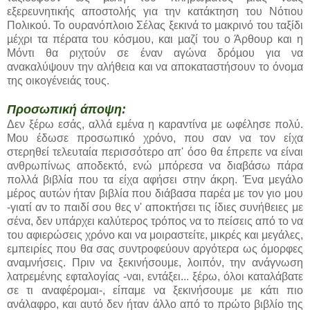
εξερευνητικής αποστολής για την κατάκτηση του Νότιου
Πολικού. Το ουρανόπλοιο Σέλας ξεκινά το µακρινό του ταξίδι
µέχρι τα πέρατα του κόσµου, και µαζί του ο Άρθουρ και η
Μόντι θα ριχτούν σε έναν αγώνα δρόµου για να
ανακαλύψουν την αλήθεια και να αποκαταστήσουν το όνοµα
της οικογένειάς τους.
Προσωπική άποψη:
Δεν ξέρω εσάς, αλλά εμένα η καραντίνα με ωφέλησε πολύ.
Μου έδωσε προσωπικό χρόνο, που σαν να τον είχα
στερηθεί τελευταία περισσότερο απ' όσο θα έπρεπε να είναι
ανθρωπίνως αποδεκτό, ενώ μπόρεσα να διαβάσω πάρα
πολλά βιβλία που τα είχα αφήσει στην άκρη. Ένα μεγάλο
μέρος αυτών ήταν βιβλία που διάβασα παρέα με τον γιο μου
-γιατί αν το παιδί σου θες ν' αποκτήσει τις ίδιες συνήθειες με
σένα, δεν υπάρχει καλύτερος τρόπος να το πείσεις από το να
του αφιερώσεις χρόνο και να μοιραστείτε, μικρές και μεγάλες,
εμπειρίες που θα σας συντροφεύουν αργότερα ως όμορφες
αναμνήσεις. Πριν να ξεκινήσουμε, λοιπόν, την ανάγνωση
λατρεμένης εφταλογίας -ναι, εντάξει... ξέρω, όλοι καταλάβατε
σε τι αναφέρομαι-, είπαμε να ξεκινήσουμε με κάτι πιο
ανάλαφρο, και αυτό δεν ήταν άλλο από το πρώτο βιβλίο της