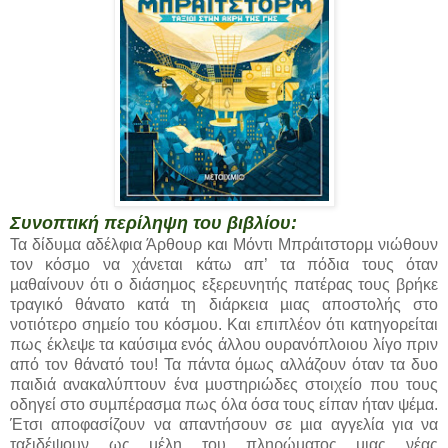
Συνοπτική περίληψη του βιβλίου:
Τα δίδυµα αδέλφια Άρθουρ και Μόντι Μπράιτστορµ νιώθουν
τον κόσµο να χάνεται κάτω απ’ τα πόδια τους όταν
µαθαίνουν ότι ο διάσηµος εξερευνητής πατέρας τους βρήκε
τραγικό θάνατο κατά τη διάρκεια µιας αποστολής στο
νοτιότερο σηµείο του κόσµου. Και επιπλέον ότι κατηγορείται
πως έκλεψε τα καύσιµα ενός άλλου ουρανόπλοιου λίγο πριν
από τον θάνατό του! Τα πάντα όµως αλλάζουν όταν τα δυο
παιδιά ανακαλύπτουν ένα µυστηριώδες στοιχείο που τους
οδηγεί στο συµπέρασµα πως όλα όσα τους είπαν ήταν ψέµα.
Έτσι αποφασίζουν να απαντήσουν σε µια αγγελία για να
ταξιδέψουν ως µέλη του πληρώµατος µιας νέας