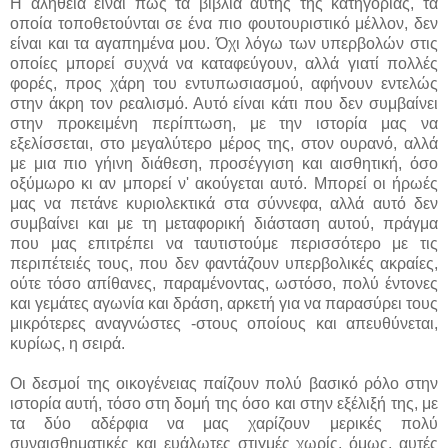
Η αλήθεια είναι πως τα βιβλία αυτής της κατηγορίας, τα
οποία τοποθετούνται σε ένα πιο φουτουριστικό μέλλον, δεν
είναι και τα αγαπημένα μου. Όχι λόγω των υπερβολών στις
οποίες μπορεί συχνά να καταφεύγουν, αλλά γιατί πολλές
φορές, προς χάρη του εντυπωσιασμού, αφήνουν εντελώς
στην άκρη τον ρεαλισμό. Αυτό είναι κάτι που δεν συμβαίνει
στην προκειμένη περίπτωση, με την ιστορία μας να
εξελίσσεται, στο μεγαλύτερο μέρος της, στον ουρανό, αλλά
με μια πιο γήινη διάθεση, προσέγγιση και αισθητική, όσο
οξύμωρο κι αν μπορεί ν' ακούγεται αυτό. Μπορεί οι ήρωές
μας να πετάνε κυριολεκτικά στα σύννεφα, αλλά αυτό δεν
συμβαίνει και με τη μεταφορική διάσταση αυτού, πράγμα
που μας επιτρέπει να ταυτιστούμε περισσότερο με τις
περιπέτειές τους, που δεν φαντάζουν υπερβολικές ακραίες,
ούτε τόσο απίθανες, παραμένοντας, ωστόσο, πολύ έντονες
και γεμάτες αγωνία και δράση, αρκετή για να παρασύρει τους
μικρότερες αναγνώστες -στους οποίους και απευθύνεται,
κυρίως, η σειρά.
Οι δεσμοί της οικογένειας παίζουν πολύ βασικό ρόλο στην
ιστορία αυτή, τόσο στη δομή της όσο και στην εξέλιξή της, με
τα δύο αδέρφια να μας χαρίζουν μερικές πολύ
συναισθηματικές και ευάλωτες στιγμές χωρίς, όμως, αυτές