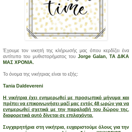
Έχουμε τον νικητή της κλήρωσής μας όπου κερδίζει ένα
αντίτυπο του μυθιστορήματος του
Jorge Galan
, ΤΑ ΔΙΚΑ
ΜΑΣ ΧΡΟΝΙΑ.
Το όνομα της νικήτριας είναι το εξής:
Tania Daldevereni
Η νικήτρια έχει ενημερωθεί με προσωπικό μήνυμα και
πρέπει να επικοινωνήσει μαζί μας εντός 48 ωρών για να
ενημερωθεί σχετικά με την παραλαβή του δώρου της,
διαφορετικά αυτό δίνεται σε επιλαχόντα.
Συγχαρητήρια στη νικήτρια, ευχαριστούμε όλους για την