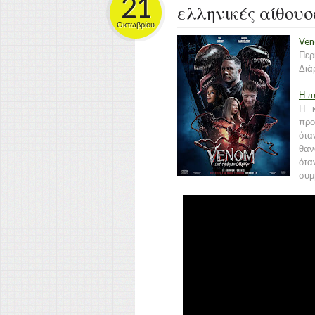
21
ελληνικές αίθουσ
Οκτωβρίου
Ven
Περ
Διά
Η π
Η κ
προ
ότα
θαν
ότα
συμ