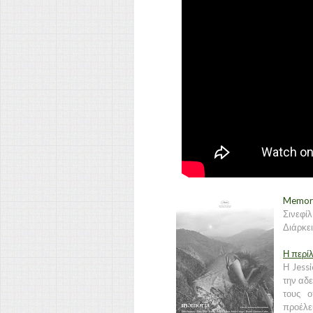
Memori
Σινεφίλ
Διάρκει
Η περί
Η Jessi
την αδε
τους ο
προέλε