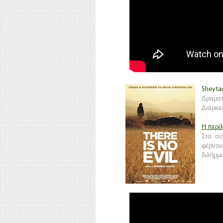
Sheyta
Δραματ
Διάρκει
Η περί
Στο σύ
φέρνο
διλήμμ