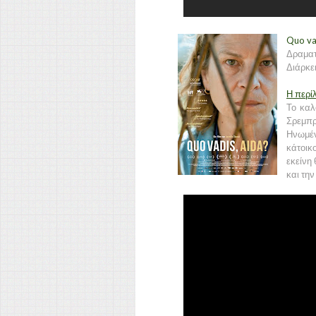
Quo vad
Δραματ
Διάρκει
Η περί
Το καλ
Σρεμπρ
Ηνωμέν
κάτοικ
εκείνη
και την