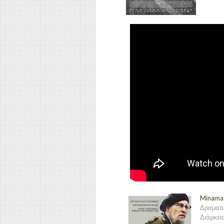
Minama
Δραματι
Διάρκεια