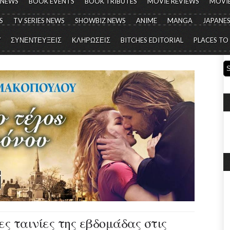
 NEWS
BOOK EVENTS
BOOK TRIBUTES
MOVIE REVIEWS
MOVIE
S
TV SERIES NEWS
SHOWBIZ NEWS
ANIME
MANGA
JAPANES
Y
ΣΥΝΕΝΤΕΥΞΕΙΣ
ΚΛΗΡΩΣΕΙΣ
BITCHES EDITORIAL
PLACES TO
έες ταινίες της εβδομάδας στις