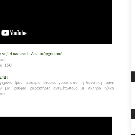
n vojud nadarad - Δεν υπάρχει κακό
ική
α: 150'
ληψη:
γχρονο Ιράν τέσσερις ιστορίες γύρω από τη θανατική ποινή
υν μια χούφτα χαρακτήρες αντιμέτωπους με σκληρά ηθικά
ατα.