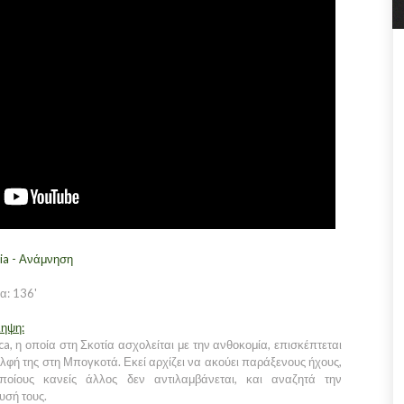
a - Ανάμνηση
α: 136'
ληψη:
ca, η οποία στη Σκοτία ασχολείται με την ανθοκομία, επισκέπτεται
λφή της στη Μπογκοτά. Εκεί αρχίζει να ακούει παράξενους ήχους,
ποίους κανείς άλλος δεν αντιλαμβάνεται, και αναζητά την
υσή τους.