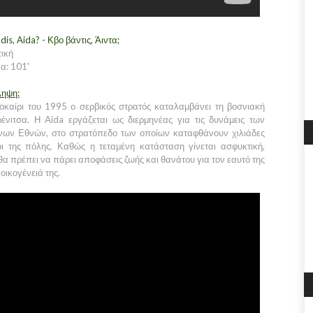
is, Aida? - Κβο βάντις, Άιντα;
ική
α: 101'
ληψη:
οκαίρι του 1995 ο σερβικός στρατός καταλαμβάνει τη βοσνιακή
ένιτσα. Η Aida εργάζεται ως διερμηνέας για τις δυνάμεις των
ων Εθνών, στο στρατόπεδο των οποίων καταφθάνουν χιλιάδες
οι της πόλης. Καθώς η τεταμένη κατάσταση γίνεται ασφυκτική,
 θα πρέπει να πάρει αποφάσεις ζωής και θανάτου για τον εαυτό της
 οικογένειά της.