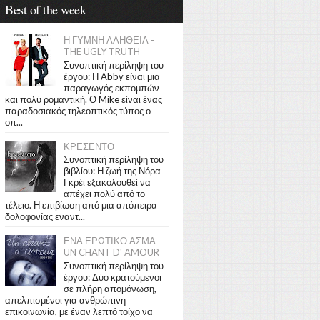
Best of the week
Η ΓΥΜΝΗ ΑΛΗΘΕΙΑ -
THE UGLY TRUTH
Συνοπτική περίληψη του
έργου: Η Abby είναι μια
παραγωγός εκπομπών
και πολύ ρομαντική. Ο Mike είναι ένας
παραδοσιακός τηλεοπτικός τύπος ο
οπ...
ΚΡΕΣΕΝΤΟ
Συνοπτική περίληψη του
βιβλίου: Η ζωή της Νόρα
Γκρέι εξακολουθεί να
απέχει πολύ από το
τέλειο. Η επιβίωση από μια απόπειρα
δολοφονίας εναντ...
ΕΝΑ ΕΡΩΤΙΚΟ ΑΣΜΑ -
UN CHANT D' AMOUR
Συνοπτική περίληψη του
έργου: Δύο κρατούμενοι
σε πλήρη απομόνωση,
απελπισμένοι για ανθρώπινη
επικοινωνία, με έναν λεπτό τοίχο να