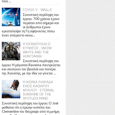
τους ...
ΓΟΥΟΛ-Υ - WALL-E
Συνοπτική περίληψη του
έργου: 700 χρόνια έχουν
περάσει από σήμερα και
οι άνθρωποι έχουν
εγκαταλείψει τη Γη αφήνοντας πίσω
έναν απέραντο σκου...
Η ΧΙΟΝΑΤΗ ΚΑΙ Ο
ΚΥΝΗΓΟΣ - SNOW
WHITE AND THE
HUNTSMAN
Συνοπτική περίληψη του
έργου: Η μάγισσα Ravenna παντρεύεται
και σκοτώνει τον βασιλιά και πατέρα
της Χιονάτης, με την ίδια να γίνεται ...
Η ΑΙΩΝΙΑ ΛΙΑΚΑΔΑ
ΕΝΟΣ ΚΑΘΑΡΟΥ
ΜΥΑΛΟΥ - ETERNAL
SUNSHINE OF THE
SPOTLESS MIND
Συνοπτική περίληψη του έργου: Ο Joel
μαθαίνει ότι η πρώην κοπέλα του
Clementine τον διέγραψε από τη μνήμη