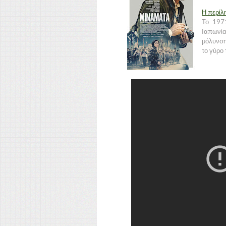
Η περίλ
Το 197
Ιαπωνία
μόλυνση
το γύρο