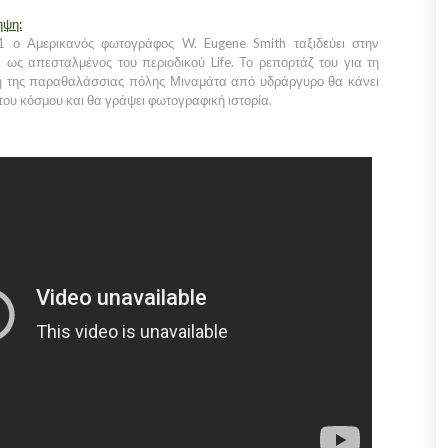
ηψη:
1 ο Αμερικανός φωτογράφος W. Eugene Smith ταξιδεύει στην
 ως απεσταλμένος του περιοδικού Life. Το ρεπορτάζ του για τη
 της παραθαλάσσιας πόλης Μιναμάτα από υδράργυρο θα κάνει
 του κόσμου και θα γράψει φωτογραφική ιστορία.