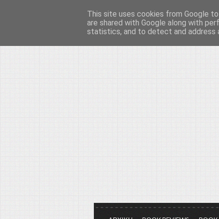
This site uses cookies from Google to 
Το μεγαλείο των Τεχ
are shared with Google along with per
statistics, and to detect and address 
Είμαστε πάντα εδώ για να μιλάμε γ