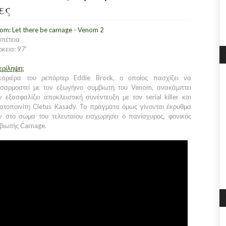
ες
om: Let there be carnage - Venom 2
ιπέτεια
ρκεια: 97'
ερίληψη:
αριέρα του ρεπόρτερ Eddie Brock, ο οποίος πασχίζει να
σαρμοστεί με τον εξωγήινο συμβιωτή του Venom, ανακάμπτει
ν εξασφαλίζει αποκλειστική συνέντευξη με τον serial killer και
ατοποινίτη Cletus Kasady. Τα πράγματα όμως γίνονται έκρυθμα
ν στο σώμα του τελευταίου εισχωρήσει ο πανίσχυρος, φονικός
βιωτής Carnage.