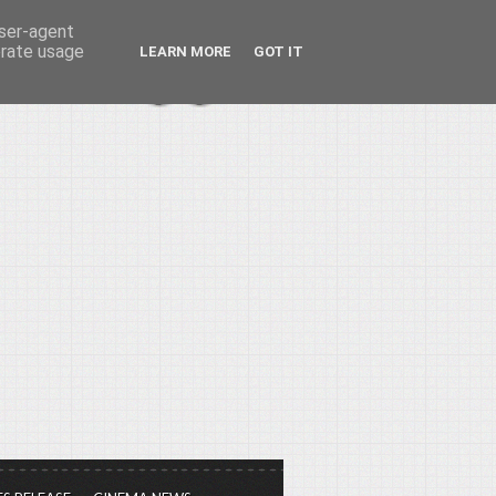
user-agent
erate usage
LEARN MORE
GOT IT