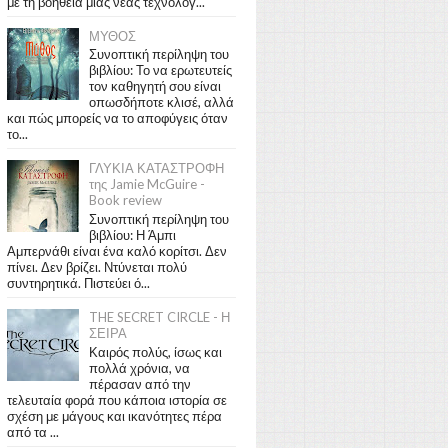
με τη βοήθεια μιας νέας τεχνολογ...
ΜΥΘΟΣ
Συνοπτική περίληψη του
βιβλίου: Το να ερωτευτείς
τον καθηγητή σου είναι
οπωσδήποτε κλισέ, αλλά
και πώς μπορείς να το αποφύγεις όταν
το...
ΓΛΥΚΙΑ ΚΑΤΑΣΤΡΟΦΗ
της Jamie McGuire -
Book review
Συνοπτική περίληψη του
βιβλίου: Η Άμπι
Αμπερνάθι είναι ένα καλό κορίτσι. Δεν
πίνει. Δεν βρίζει. Ντύνεται πολύ
συντηρητικά. Πιστεύει ό...
THE SECRET CIRCLE - Η
ΣΕΙΡΑ
Καιρός πολύς, ίσως και
πολλά χρόνια, να
πέρασαν από την
τελευταία φορά που κάποια ιστορία σε
σχέση με μάγους και ικανότητες πέρα
από τα ...