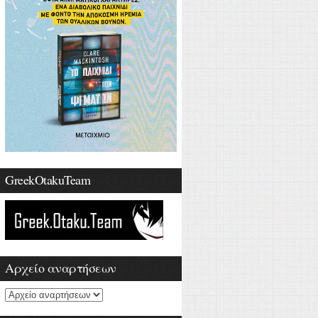
GreekOtakuTeam
Αρχείο αναρτήσεων