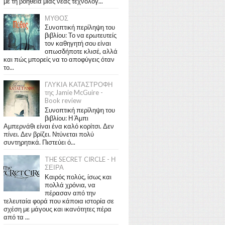
με τη βοήθεια μιας νέας τεχνολογ...
ΜΥΘΟΣ
Συνοπτική περίληψη του
βιβλίου: Το να ερωτευτείς
τον καθηγητή σου είναι
οπωσδήποτε κλισέ, αλλά
και πώς μπορείς να το αποφύγεις όταν
το...
ΓΛΥΚΙΑ ΚΑΤΑΣΤΡΟΦΗ
της Jamie McGuire -
Book review
Συνοπτική περίληψη του
βιβλίου: Η Άμπι
Αμπερνάθι είναι ένα καλό κορίτσι. Δεν
πίνει. Δεν βρίζει. Ντύνεται πολύ
συντηρητικά. Πιστεύει ό...
THE SECRET CIRCLE - Η
ΣΕΙΡΑ
Καιρός πολύς, ίσως και
πολλά χρόνια, να
πέρασαν από την
τελευταία φορά που κάποια ιστορία σε
σχέση με μάγους και ικανότητες πέρα
από τα ...