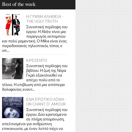
Best of the week
Η ΓΥΜΝΗ ΑΛΗΘΕΙΑ -
THE UGLY TRUTH
Συνοπτική περίληψη του
έργου: Η Abby είναι μια
παραγωγός εκπομπών
και πολύ ρομαντική. Ο Mike είναι ένας
παραδοσιακός τηλεοπτικός τύπος ο
οπ...
ΚΡΕΣΕΝΤΟ
Συνοπτική περίληψη του
βιβλίου: Η ζωή της Νόρα
Γκρέι εξακολουθεί να
απέχει πολύ από το
τέλειο. Η επιβίωση από μια απόπειρα
δολοφονίας εναντ...
ΕΝΑ ΕΡΩΤΙΚΟ ΑΣΜΑ -
UN CHANT D' AMOUR
Συνοπτική περίληψη του
έργου: Δύο κρατούμενοι
σε πλήρη απομόνωση,
απελπισμένοι για ανθρώπινη
επικοινωνία, με έναν λεπτό τοίχο να