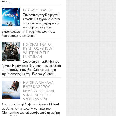
τους ...
ΓΟΥΟΛ-Υ - WALL-E
Συνοπτική περίληψη του
έργου: 700 χρόνια έχουν
περάσει από σήμερα και
οι άνθρωποι έχουν
εγκαταλείψει τη Γη αφήνοντας πίσω
έναν απέραντο σκου...
Η ΧΙΟΝΑΤΗ ΚΑΙ Ο
ΚΥΝΗΓΟΣ - SNOW
WHITE AND THE
HUNTSMAN
Συνοπτική περίληψη του
έργου: Η μάγισσα Ravenna παντρεύεται
και σκοτώνει τον βασιλιά και πατέρα
της Χιονάτης, με την ίδια να γίνεται ...
Η ΑΙΩΝΙΑ ΛΙΑΚΑΔΑ
ΕΝΟΣ ΚΑΘΑΡΟΥ
ΜΥΑΛΟΥ - ETERNAL
SUNSHINE OF THE
SPOTLESS MIND
Συνοπτική περίληψη του έργου: Ο Joel
μαθαίνει ότι η πρώην κοπέλα του
Clementine τον διέγραψε από τη μνήμη