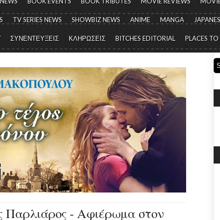
 NEWS
BOOK EVENTS
BOOK TRIBUTES
MOVIE REVIEWS
MOVIE
S
TV SERIES NEWS
SHOWBIZ NEWS
ANIME
MANGA
JAPANES
Y
ΣΥΝΕΝΤΕΥΞΕΙΣ
ΚΛΗΡΩΣΕΙΣ
BITCHES EDITORIAL
PLACES TO
ος Παρλιάρος - Αφιέρωμα στον