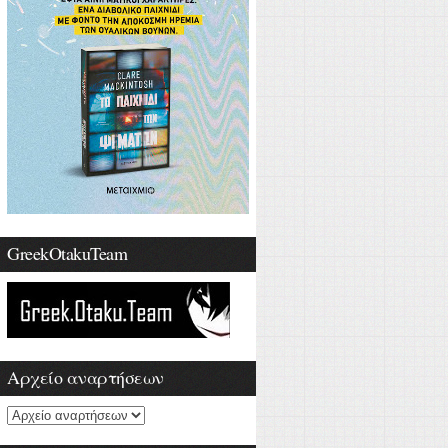
GreekOtakuTeam
Αρχείο αναρτήσεων