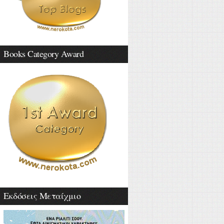
Books Category Award
Εκδόσεις Μεταίχμιο