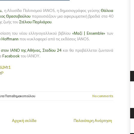
μ.
, η Αλυσίδα Πολιτισμού IANOS, η δημοσιογράφος γεύσης
Θάλεια
κος Θρασυβούλου
παρουσιάζουν μια αφιερωματική βραδιά στα 40
ής ζωής του
Στέλιου Παρλιάρου
.
σίαση του νέου ελληνογαλλικού βιβλίου
«Μαζί | Ensemble»
των
e Hoffmann
που κυκλοφορεί από τις εκδόσεις IANOS.
στον ΙΑΝΟ της Αθήνας, Σταδίου 24
και θα προβάλλεται ζωντανά
δα
Facebook
του ΙΑΝΟΥ.
M6LMt1
tP
ώτα Παπαδημακοπούλου
No comments
Αρχική σελίδα
Παλαιότερη Ανάρτηση