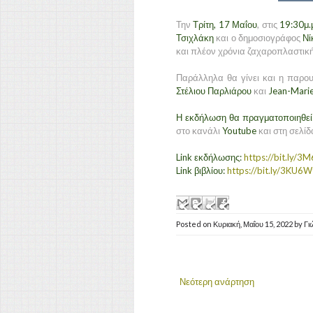
Την
Τρίτη, 17 Μαΐου
, στις
19:30μ.
Τσιχλάκη
και ο δημοσιογράφος
Νί
και πλέον χρόνια ζαχαροπλαστικ
Παράλληλα θα γίνει και η παρου
Στέλιου Παρλιάρου
και
Jean-Mari
Η εκδήλωση θα πραγματοποιηθεί 
στο κανάλι
Youtube
και στη σελί
Link εκδήλωσης:
https://bit.ly/3
Link βιβλίου:
https://bit.ly/3KU6W
Posted on
Κυριακή, Μαΐου 15, 2022
by
Γι
Νεότερη ανάρτηση