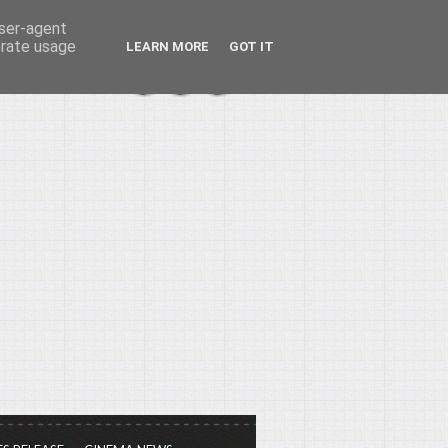
user-agent
erate usage
LEARN MORE
GOT IT