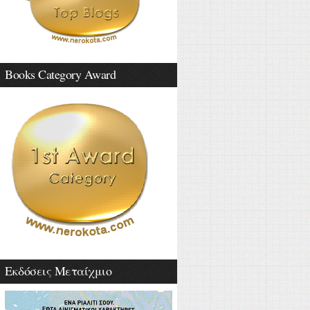
Books Category Award
Εκδόσεις Μεταίχμιο