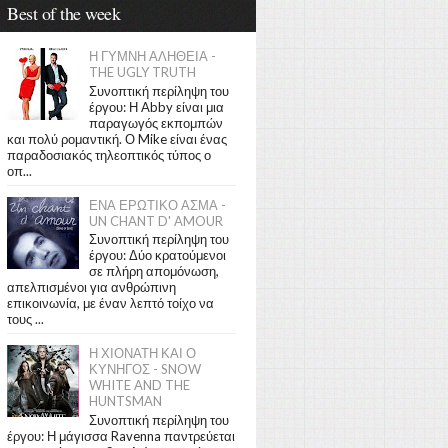
Best of the week
Η ΓΥΜΝΗ ΑΛΗΘΕΙΑ -
THE UGLY TRUTH
Συνοπτική περίληψη του
έργου: Η Abby είναι μια
παραγωγός εκπομπών
και πολύ ρομαντική. Ο Mike είναι ένας
παραδοσιακός τηλεοπτικός τύπος ο
οπ...
ΕΝΑ ΕΡΩΤΙΚΟ ΑΣΜΑ -
UN CHANT D' AMOUR
Συνοπτική περίληψη του
έργου: Δύο κρατούμενοι
σε πλήρη απομόνωση,
απελπισμένοι για ανθρώπινη
επικοινωνία, με έναν λεπτό τοίχο να
τους ...
Η ΧΙΟΝΑΤΗ ΚΑΙ Ο
ΚΥΝΗΓΟΣ - SNOW
WHITE AND THE
HUNTSMAN
Συνοπτική περίληψη του
έργου: Η μάγισσα Ravenna παντρεύεται