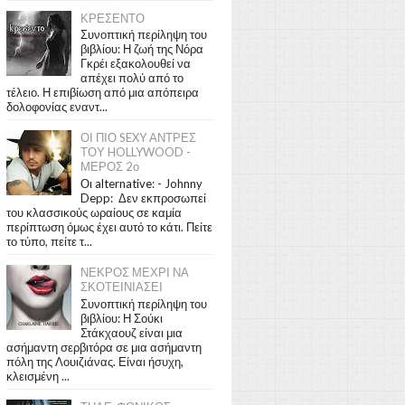
ΚΡΕΣΕΝΤΟ
Συνοπτική περίληψη του
βιβλίου: Η ζωή της Νόρα
Γκρέι εξακολουθεί να
απέχει πολύ από το
τέλειο. Η επιβίωση από μια απόπειρα
δολοφονίας εναντ...
ΟΙ ΠΙΟ SEXY ΑΝΤΡΕΣ
ΤΟΥ HOLLYWOOD -
ΜΕΡΟΣ 2ο
Οι alternative: - Johnny
Depp: Δεν εκπροσωπεί
του κλασσικούς ωραίους σε καμία
περίπτωση όμως έχει αυτό το κάτι. Πείτε
το τύπο, πείτε τ...
ΝΕΚΡΟΣ ΜΕΧΡΙ ΝΑ
ΣΚΟΤΕΙΝΙΑΣΕΙ
Συνοπτική περίληψη του
βιβλίου: Η Σούκι
Στάκχαουζ είναι μια
ασήμαντη σερβιτόρα σε μια ασήμαντη
πόλη της Λουιζιάνας. Είναι ήσυχη,
κλεισμένη ...