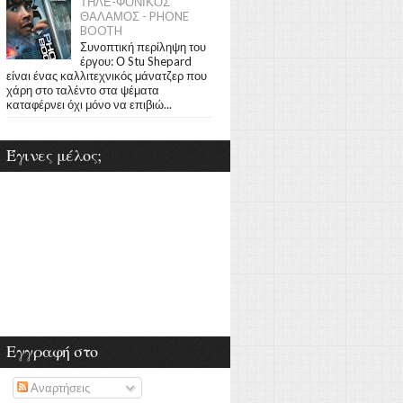
ΤΗΛΕ-ΦΟΝΙΚΟΣ
ΘΑΛΑΜΟΣ - PHONE
BOOTH
Συνοπτική περίληψη του
έργου: Ο Stu Shepard
είναι ένας καλλιτεχνικός μάνατζερ που
χάρη στο ταλέντο στα ψέματα
καταφέρνει όχι μόνο να επιβιώ...
Έγινες μέλος;
Εγγραφή στο
Αναρτήσεις