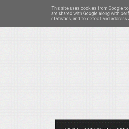
This site uses cookies from Google to 
Το μεγαλείο των Τεχ
are shared with Google along with per
statistics, and to detect and address 
Είμαστε πάντα εδώ για να μιλάμε γ