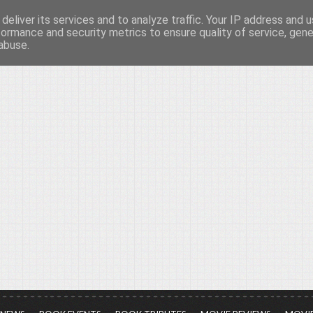
deliver its services and to analyze traffic. Your IP address and 
νών...
formance and security metrics to ensure quality of service, gen
abuse.
ια τον πολιτισμό, σε κάθε του μορφή και έκταση...