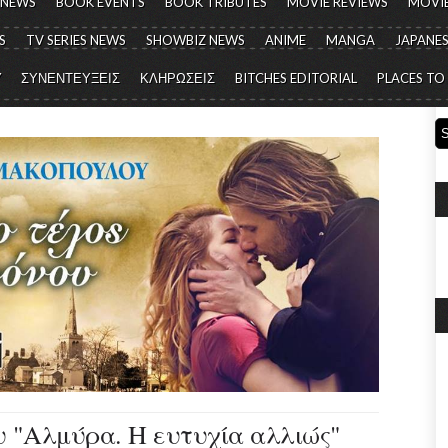
 NEWS
BOOK EVENTS
BOOK TRIBUTES
MOVIE REVIEWS
MOVIE
S
TV SERIES NEWS
SHOWBIZ NEWS
ANIME
MANGA
JAPANES
Y
ΣΥΝΕΝΤΕΥΞΕΙΣ
ΚΛΗΡΩΣΕΙΣ
BITCHES EDITORIAL
PLACES TO
υ "Αλμύρα. Η ευτυχία αλλιώς"