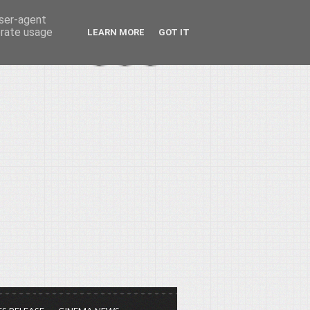
user-agent
erate usage
LEARN MORE
GOT IT