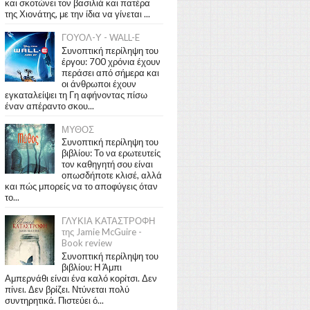
και σκοτώνει τον βασιλιά και πατέρα
της Χιονάτης, με την ίδια να γίνεται ...
ΓΟΥΟΛ-Υ - WALL-E
Συνοπτική περίληψη του
έργου: 700 χρόνια έχουν
περάσει από σήμερα και
οι άνθρωποι έχουν
εγκαταλείψει τη Γη αφήνοντας πίσω
έναν απέραντο σκου...
ΜΥΘΟΣ
Συνοπτική περίληψη του
βιβλίου: Το να ερωτευτείς
τον καθηγητή σου είναι
οπωσδήποτε κλισέ, αλλά
και πώς μπορείς να το αποφύγεις όταν
το...
ΓΛΥΚΙΑ ΚΑΤΑΣΤΡΟΦΗ
της Jamie McGuire -
Book review
Συνοπτική περίληψη του
βιβλίου: Η Άμπι
Αμπερνάθι είναι ένα καλό κορίτσι. Δεν
πίνει. Δεν βρίζει. Ντύνεται πολύ
συντηρητικά. Πιστεύει ό...