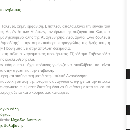
α ανήλικους.
! Ταλεντο, φήμη, εμφάνιση. Επιπλέον απολαμβάνει την εύνοια του
ας, Λορέντζο των Μεδίκων, τον έρωτα της συζύγου του Κλαρίσα
ό μαθητευόμενο όλης της Αναγέννησης, Λεονάρντο. Ενώ δουλεύει
Αφροδίτης” – την σημαντικότερη παραγγελίας της ζωής του-, η
ην Ηδονή μπαίνει στην απόλυτη δοκιμασία.
 στη πόλη ο χαρισματικός ιεροκήρυκας Τζιρόλαμο Σαβοναρόλα
ης φιλελεύθερης ελίτ.
ον κόσμο που μέχρι πρότινος γνώριζε να συνθλίβεται και είναι
α στην αγάπη και την επιβίωση.
χμηρή και αισθησιακή ματιά στην Ιταλική Αναγέννηση.
κανονική οπτική της ιστορικής ανάγνωσης, αφηγείται την ιστορία
αναρωτιέται τι είμαστε διατεθειμένοι να θυσιάσουμε από τον εαυτό
εκτροχιάζεται και ο κόσμος μας καταρρέει.
Παγκουρέλη
Λύγκας
οθεσία:
Μιχαέλα Αντωνίου
ης Βαλαβάνης