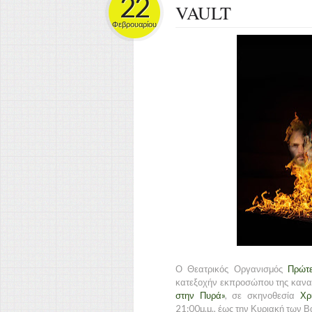
22
VAULT
Φεβρουαρίου
Ο Θεατρικός Οργανισμός
Πρώτ
κατεξοχήν εκπροσώπου της καναδ
στην Πυρά»
, σε σκηνοθεσία
Χρ
21:00μ.μ., έως την Κυριακή των 