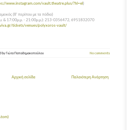
ps://www.instagram.com/vault.theatre.plus/?hl=el
)
μεικός (8' περίπου με τα πόδια)
.μ. & 17:00μ.μ. - 21:00μ.μ.): 213-0356472, 6951832070
viva.gr/tickets/venues/polyxoros-vault/
23
by
Γιώτα Παπαδημακοπούλου
No comments
Αρχική σελίδα
Παλαιότερη Ανάρτηση
Atom)