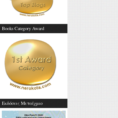
Books Category Award
Εκδόσεις Μεταίχμιο