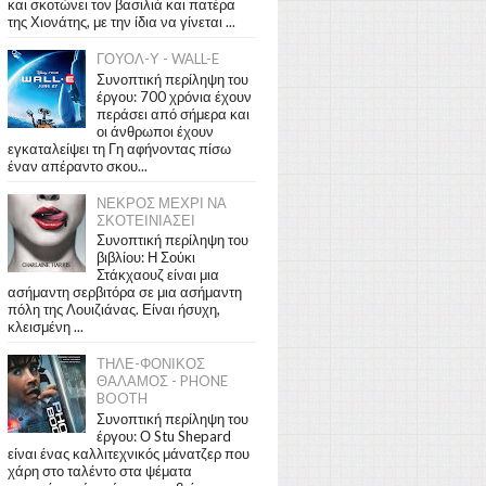
και σκοτώνει τον βασιλιά και πατέρα
της Χιονάτης, με την ίδια να γίνεται ...
ΓΟΥΟΛ-Υ - WALL-E
Συνοπτική περίληψη του
έργου: 700 χρόνια έχουν
περάσει από σήμερα και
οι άνθρωποι έχουν
εγκαταλείψει τη Γη αφήνοντας πίσω
έναν απέραντο σκου...
ΝΕΚΡΟΣ ΜΕΧΡΙ ΝΑ
ΣΚΟΤΕΙΝΙΑΣΕΙ
Συνοπτική περίληψη του
βιβλίου: Η Σούκι
Στάκχαουζ είναι μια
ασήμαντη σερβιτόρα σε μια ασήμαντη
πόλη της Λουιζιάνας. Είναι ήσυχη,
κλεισμένη ...
ΤΗΛΕ-ΦΟΝΙΚΟΣ
ΘΑΛΑΜΟΣ - PHONE
BOOTH
Συνοπτική περίληψη του
έργου: Ο Stu Shepard
είναι ένας καλλιτεχνικός μάνατζερ που
χάρη στο ταλέντο στα ψέματα