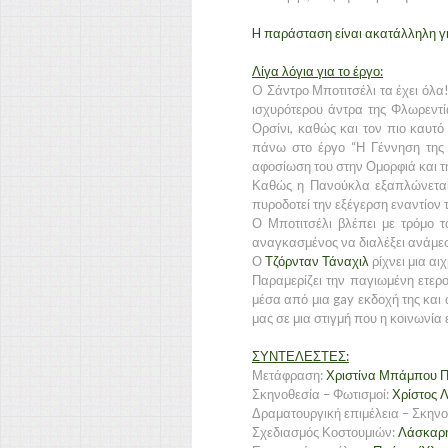
H παράσταση είναι ακατάλληλη γι
Λίγα λόγια για το έργο:
O Σάντρο Μποτιτσέλι τα έχει όλα
ισχυρότερου άντρα της Φλωρεντί
Ορσίνι, καθώς και τον πιο καυτ
πάνω στο έργο “Η Γέννηση της 
αφοσίωση του στην Ομορφιά και τ
Καθώς η Πανούκλα εξαπλώνεται
πυροδοτεί την εξέγερση εναντίον τ
Ο Μποτιτσέλι βλέπει με τρόμο τ
αναγκασμένος να διαλέξει ανάμεσ
Ο
Τζόρνταν Τάναχιλ
ρίχνει μια αι
Παραμερίζει την παγιωμένη ετερο
μέσα από μια gay εκδοχή της και 
μας σε μια στιγμή που η κοινωνία 
ΣΥΝΤΕΛΕΣΤΕΣ:
Μετάφραση:
Χριστίνα Μπάμπου 
Σκηνοθεσία – Φωτισμοί:
Χρίστος 
Δραματουργική επιμέλεια – Σκην
Σχεδιασμός Κοστουμιών:
Λάσκαρ