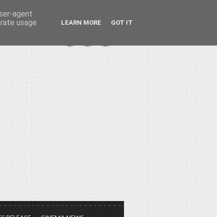
user-agent
erate usage
LEARN MORE
GOT IT