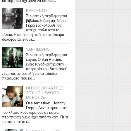
καταφέρνει όχι μόνο να επιβιώ...
ΚΡΕΣΕΝΤΟ
Συνοπτική περίληψη του
βιβλίου: Η ζωή της Νόρα
Γκρέι εξακολουθεί να
απέχει πολύ από το
τέλειο. Η επιβίωση από μια απόπειρα
δολοφονίας εναντ...
VAN HELSING
Συνοπτική περίληψη του
έργου: Ο Van Helsing,
ένας τυχοδιώκτης στην
υπηρεσία του Βατικανού
, έχει ως αποστολή να καταδιώκει
πλάσματα που κα...
ΟΙ ΠΙΟ SEXY ΑΝΤΡΕΣ
ΤΟΥ HOLLYWOOD -
ΜΕΡΟΣ 2ο
Οι alternative: - Johnny
Depp: Δεν εκπροσωπεί
του κλασσικούς ωραίους σε καμία
περίπτωση όμως έχει αυτό το κάτι. Πείτε
το τύπο, πείτε τ...