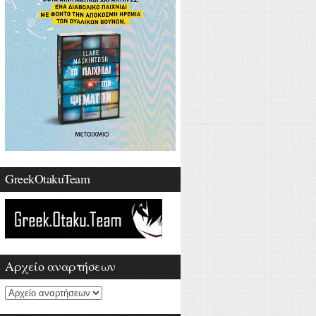
GreekOtakuTeam
Αρχείο αναρτήσεων