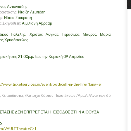
ς
νος Αντωνιάδης
αράστασης:
Νταίζη Λεμπέση
ης:
Νάσια Στουραίτη
ς Σκηνοθέτη:
Αιμιλιανή Αβραάμ
ίκος Γιαλελής, Χρίστος Λύγκας, Γεράσιμος Μαύρος, Μαρία
σος Χρυσόπουλος
ριακή στις 21:00μ.μ. έως την Κυριακή 09 Απριλίου
://www.ticketservices.gr/event/botticelli-in-the-fire/?lang=el
ς /Σπουδαστές /Κάτοχοι Κάρτας Πολυτέκνων /ΑμΕΑ /Άνω των 65
ΣΤΑΣΗΣ ΔΕΝ ΕΠΙΤΡΕΠΕΤΑΙ Η ΕΙΣΟΔΟΣ ΣΤΗΝ ΑΙΘΟΥΣΑ
S
com/VAULTTheatreGr1