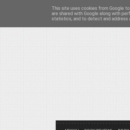
This site uses cookies from Google to 
Το μεγαλείο των Τεχ
are shared with Google along with per
statistics, and to detect and address 
Είμαστε πάντα εδώ για να μιλάμε γ