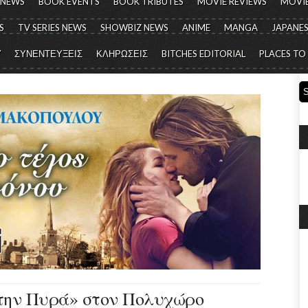
 NEWS
BOOK EVENTS
BOOK TRIBUTES
MOVIE REVIEWS
MOVIE
S
TV SERIES NEWS
SHOWBIZ NEWS
ANIME
MANGA
JAPANES
Y
ΣΥΝΕΝΤΕΥΞΕΙΣ
ΚΛΗΡΩΣΕΙΣ
BITCHES EDITORIAL
PLACES TO
την Πυρά» στον Πολυχώρο