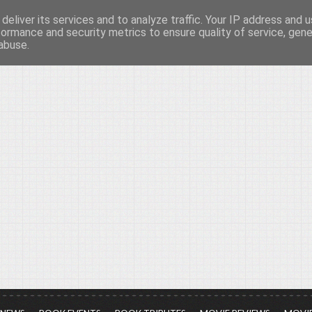
deliver its services and to analyze traffic. Your IP address and 
νών...
formance and security metrics to ensure quality of service, gen
abuse.
ια τον πολιτισμό, σε κάθε του μορφή και έκταση...