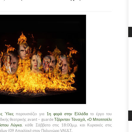
ες Ύλες
παρουσιάζει για
1η φορά στην Ελλάδα
το έργο του
ικής θεατρικής avant – guarde
Τζόρνταν Τάναχιλ, «Ο Μποτιτσέλι
ίστου Λύγκα
, κάθε Σάββατο στις 18:00μ.μ. και Κυριακές στις
Βαΐων (09 Απριλίου) στον Πολυχώρο VAULT,