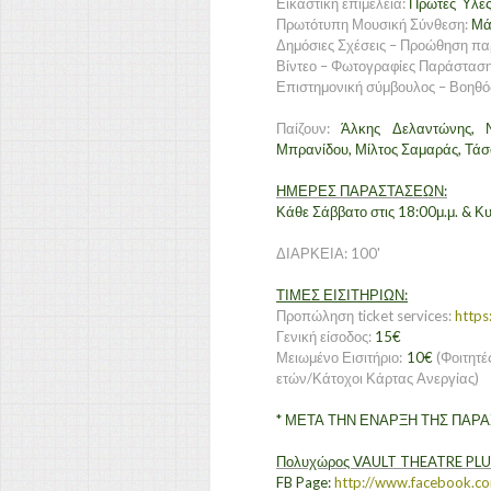
Εικαστική επιμέλεια:
Πρώτες Ύλε
Πρωτότυπη Μουσική Σύνθεση:
Μά
Δημόσιες Σχέσεις – Προώθηση π
Βίντεο – Φωτογραφίες Παράστασ
Επιστημονική σύμβουλος – Βοηθό
Παίζουν:
Άλκης Δελαντώνης, Ν
Μπρανίδου, Μίλτος Σαμαράς, Τά
ΗΜΕΡΕΣ ΠΑΡΑΣΤΑΣΕΩΝ:
Κάθε Σάββατο στις 18:00μ.μ. & Κυ
ΔΙΑΡΚΕΙΑ: 100'
ΤΙΜΕΣ ΕΙΣΙΤΗΡΙΩΝ:
Προπώληση ticket services:
https
Γενική είσοδος:
15€
Μειωμένο Εισιτήριο:
10€
(Φοιτητέ
ετών/Κάτοχοι Κάρτας Ανεργίας)
* ΜΕΤΑ ΤΗΝ ΕΝΑΡΞΗ ΤΗΣ ΠΑΡΑ
Πολυχώρος VAULT THEATRE PLU
FB Page:
http://www.facebook.