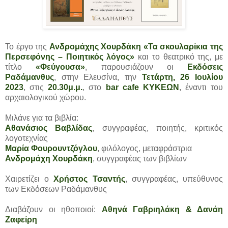
Το έργο της
Ανδρομάχης Χουρδάκη «Τα σκουλαρίκια της
Περσεφόνης – Ποιητικός λόγος»
και το θεατρικό της, με
τίτλο
«Φεύγουσα»
, παρουσιάζουν οι
Εκδόσεις
Ραδάμανθυς
, στην Ελευσίνα, την
Τετάρτη, 26 Ιουλίου
2023
, στις
20.30μ.μ.
, στο
bar cafe ΚΥΚΕΩΝ
, έναντι του
αρχαιολογικού χώρου.
Μιλάνε για τα βιβλία:
Αθανάσιος Βαβλίδας
, συγγραφέας, ποιητής, κριτικός
λογοτεχνίας
Μαρία Φουρουντζόγλου
, φιλόλογος, μεταφράστρια
Ανδρομάχη Χουρδάκη
, συγγραφέας των βιβλίων
Χαιρετίζει ο
Χρήστος Τσαντής
, συγγραφέας, υπεύθυνος
των Εκδόσεων Ραδάμανθυς
Διαβάζουν οι ηθοποιοί:
Αθηνά Γαβριηλάκη & Δανάη
Ζαφείρη