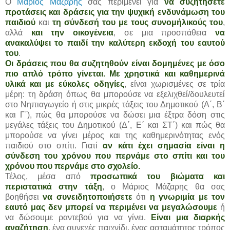
O
Μάριος Μάζαρης
σας περιμένει για
να συζητήσετε
προτάσεις και δράσεις για την ψυχική ενδυνάμωση του
παιδιού
και
τη σύνδεσή του με τους συνομήλικούς του
,
αλλά
και την οικογένεια
, σε μια προσπάθεια
να
ανακαλύψει το παιδί την καλύτερη εκδοχή του εαυτού
του
.
Οι δράσεις που θα συζητηθούν είναι δομημένες με όσο
πιο απλό τρόπο γίνεται. Με χρηστικά και καθημερινά
υλικά και με εύκολες οδηγίες
, είναι χωρισμένες σε τρία
μέρη: τη δράση όπως θα μπορούσε να εξελιχθεί/δουλευτεί
στο Νηπιαγωγείο ή στις μικρές τάξεις του Δημοτικού (Α΄, Β΄
και Γ΄), πώς θα μπορούσε να δώσει μια έξτρα δόση στις
μεγάλες τάξεις του Δημοτικού (Δ΄, Ε΄ και ΣΤ΄) και πώς θα
μπορούσε να γίνει μέρος και της καθημερινότητας ενός
παιδιού στο σπίτι. Γιατί
αν κάτι έχει σημασία είναι η
σύνδεση του χρόνου που περνάμε στο σπίτι και του
χρόνου που περνάμε στο σχολείο.
Τέλος, μέσα από
προσωπικά του βιώματα και
περιστατικά στην τάξη
, ο Μάριος Μάζαρης θα σας
βοηθήσει
να συνειδητοποιήσετε
ότι
η γνωριμία με τον
εαυτό μας δεν μπορεί να περιμένει να μεγαλώσουμε
ή
να δώσουμε ραντεβού για να γίνει.
Είναι μια διαρκής
αναζήτηση
, ένα συνεχές παιχνίδι, ένας ασταμάτητος τρόπος