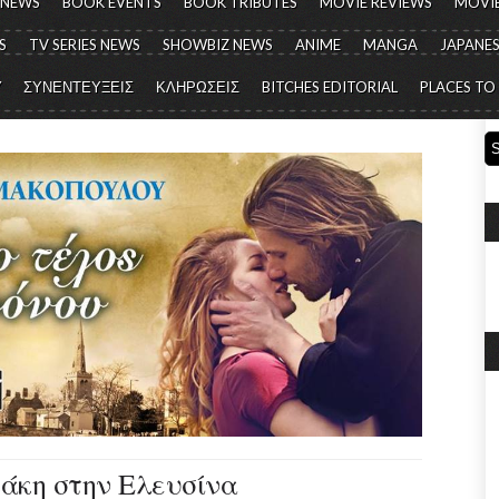
 NEWS
BOOK EVENTS
BOOK TRIBUTES
MOVIE REVIEWS
MOVIE
S
TV SERIES NEWS
SHOWBIZ NEWS
ANIME
MANGA
JAPANES
Y
ΣΥΝΕΝΤΕΥΞΕΙΣ
ΚΛΗΡΩΣΕΙΣ
BITCHES EDITORIAL
PLACES TO
άκη στην Ελευσίνα