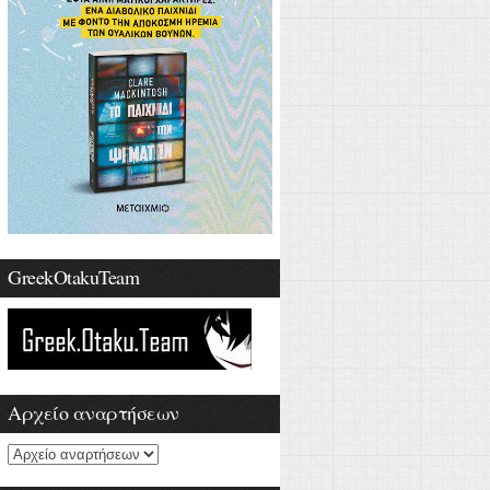
GreekOtakuTeam
Αρχείο αναρτήσεων