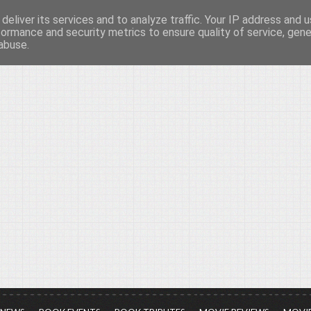
deliver its services and to analyze traffic. Your IP address and 
νών...
formance and security metrics to ensure quality of service, gen
abuse.
ια τον πολιτισμό, σε κάθε του μορφή και έκταση...