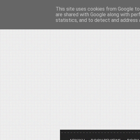
This site uses cookies from Google to 
Το μεγαλείο των Τεχ
are shared with Google along with per
statistics, and to detect and address 
Είμαστε πάντα εδώ για να μιλάμε γ