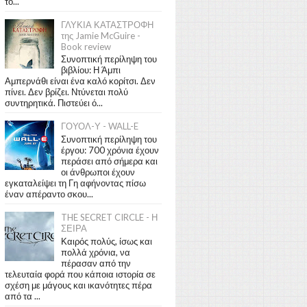
το...
ΓΛΥΚΙΑ ΚΑΤΑΣΤΡΟΦΗ
της Jamie McGuire -
Book review
Συνοπτική περίληψη του
βιβλίου: Η Άμπι
Αμπερνάθι είναι ένα καλό κορίτσι. Δεν
πίνει. Δεν βρίζει. Ντύνεται πολύ
συντηρητικά. Πιστεύει ό...
ΓΟΥΟΛ-Υ - WALL-E
Συνοπτική περίληψη του
έργου: 700 χρόνια έχουν
περάσει από σήμερα και
οι άνθρωποι έχουν
εγκαταλείψει τη Γη αφήνοντας πίσω
έναν απέραντο σκου...
THE SECRET CIRCLE - Η
ΣΕΙΡΑ
Καιρός πολύς, ίσως και
πολλά χρόνια, να
πέρασαν από την
τελευταία φορά που κάποια ιστορία σε
σχέση με μάγους και ικανότητες πέρα
από τα ...