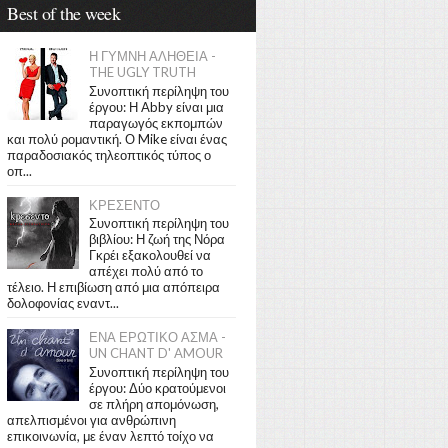
Best of the week
Η ΓΥΜΝΗ ΑΛΗΘΕΙΑ -
THE UGLY TRUTH
Συνοπτική περίληψη του
έργου: Η Abby είναι μια
παραγωγός εκπομπών
και πολύ ρομαντική. Ο Mike είναι ένας
παραδοσιακός τηλεοπτικός τύπος ο
οπ...
ΚΡΕΣΕΝΤΟ
Συνοπτική περίληψη του
βιβλίου: Η ζωή της Νόρα
Γκρέι εξακολουθεί να
απέχει πολύ από το
τέλειο. Η επιβίωση από μια απόπειρα
δολοφονίας εναντ...
ΕΝΑ ΕΡΩΤΙΚΟ ΑΣΜΑ -
UN CHANT D' AMOUR
Συνοπτική περίληψη του
έργου: Δύο κρατούμενοι
σε πλήρη απομόνωση,
απελπισμένοι για ανθρώπινη
επικοινωνία, με έναν λεπτό τοίχο να