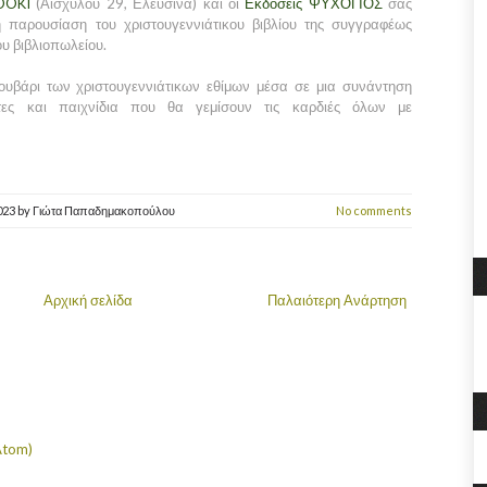
BOOKI
(Αισχύλου 29, Ελευσίνα) και οι
Εκδόσεις ΨΥΧΟΓΙΟΣ
σας
 παρουσίαση του χριστουγεννιάτικου βιβλίου της συγγραφέως
ου βιβλιοπωλείου.
κουβάρι των χριστουγεννιάτικων εθίμων μέσα σε μια συνάντηση
τητες και παιχνίδια που θα γεμίσουν τις καρδιές όλων με
2023
by
Γιώτα Παπαδημακοπούλου
No comments
Αρχική σελίδα
Παλαιότερη Ανάρτηση
Atom)