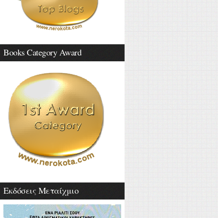
Books Category Award
Εκδόσεις Μεταίχμιο