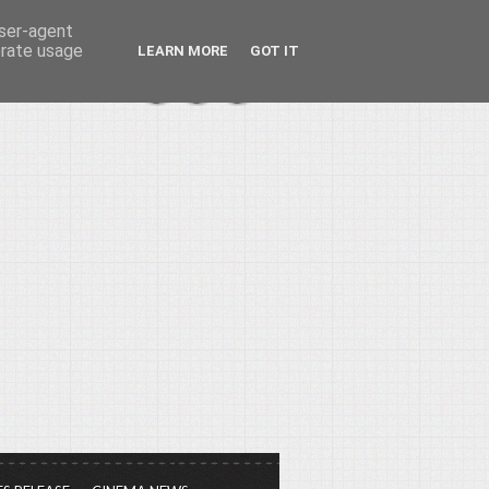
user-agent
erate usage
LEARN MORE
GOT IT