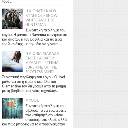
τους ...
Η ΧΙΟΝΑΤΗ ΚΑΙ Ο
ΚΥΝΗΓΟΣ - SNOW
WHITE AND THE
HUNTSMAN
Συνοπτική περίληψη του
έργου: Η μάγισσα Ravenna παντρεύεται
και σκοτώνει τον βασιλιά και πατέρα
της Χιονάτης, με την ίδια να γίνεται ...
Η ΑΙΩΝΙΑ ΛΙΑΚΑΔΑ
ΕΝΟΣ ΚΑΘΑΡΟΥ
ΜΥΑΛΟΥ - ETERNAL
SUNSHINE OF THE
SPOTLESS MIND
Συνοπτική περίληψη του έργου: Ο Joel
μαθαίνει ότι η πρώην κοπέλα του
Clementine τον διέγραψε από τη μνήμη
με τη βοήθεια μιας νέας τεχνολογ...
ΜΥΘΟΣ
Συνοπτική περίληψη του
βιβλίου: Το να ερωτευτείς
τον καθηγητή σου είναι
οπωσδήποτε κλισέ, αλλά
και πώς μπορείς να το αποφύγεις όταν