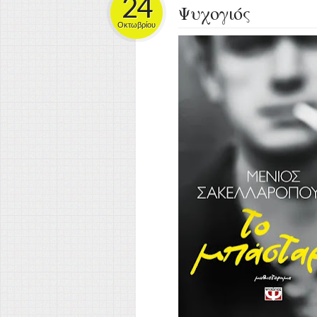
24
Ψυχογιός
Οκτωβρίου