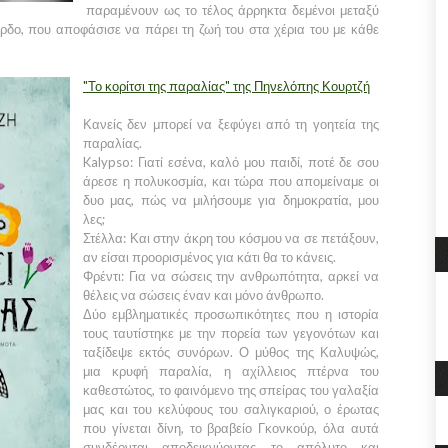
παραμένουν ως το τέλος άρρηκτα δεμένοι μεταξύ
ρδο, που αποφάσισε να πάρει τη ζωή του στα χέρια του με κάθε
"Το κορίτσι της παραλίας" της Πηνελόπης Κουρτζή
Κανείς δεν μπορεί να ξεφύγει από τη γοητεία της
παραλίας.
Kalypso: Γιατί εσένα, καλό μου παιδί, ποτέ δε σου
άρεσε η πολυκοσμία, και τώρα που απομείναμε οι
δυο μας, πώς να μιλήσουμε για δημοκρατία, μου
λες;
Στέλλα: Και στην άκρη του κόσμου να σε πετάξουν,
αν είσαι προορισμένος για κάτι θα το κάνεις.
Φρέντι: Για να σώσεις την ανθρωπότητα, αρκεί να
θέλεις να σώσεις έναν και μόνο άνθρωπο.
Δύο εμβληματικές προσωπικότητες που η ιστορία
τους ταυτίστηκε με την πορεία των γεγονότων και
ταξίδεψε εκτός συνόρων. Ο μύθος της Καλυψώς,
μια κρυφή παραλία, η αχίλλειος πτέρνα του
καθεστώτος, το φαινόμενο της σπείρας του γαλαξία
μας και του κελύφους του σαλιγκαριού, ο έρωτας
που γίνεται δίνη, το βραβείο Γκονκούρ, όλα αυτά
συνδέονται αποδεικνύοντας το απόλυτο και