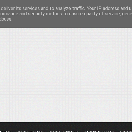
deliver its services and to analyze traffic. Your IP address and 
νών...
formance and security metrics to ensure quality of service, gen
abuse.
ια τον πολιτισμό, σε κάθε του μορφή και έκταση...