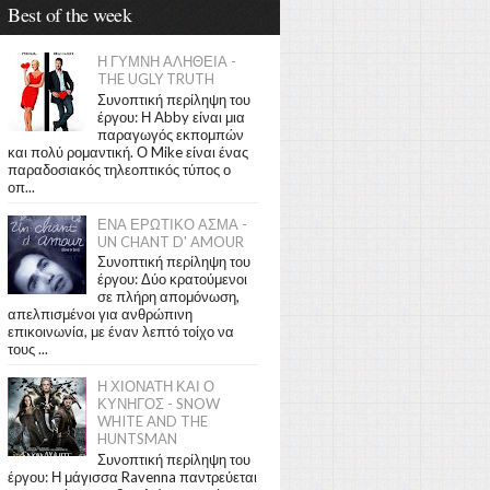
Best of the week
Η ΓΥΜΝΗ ΑΛΗΘΕΙΑ -
THE UGLY TRUTH
Συνοπτική περίληψη του
έργου: Η Abby είναι μια
παραγωγός εκπομπών
και πολύ ρομαντική. Ο Mike είναι ένας
παραδοσιακός τηλεοπτικός τύπος ο
οπ...
ΕΝΑ ΕΡΩΤΙΚΟ ΑΣΜΑ -
UN CHANT D' AMOUR
Συνοπτική περίληψη του
έργου: Δύο κρατούμενοι
σε πλήρη απομόνωση,
απελπισμένοι για ανθρώπινη
επικοινωνία, με έναν λεπτό τοίχο να
τους ...
Η ΧΙΟΝΑΤΗ ΚΑΙ Ο
ΚΥΝΗΓΟΣ - SNOW
WHITE AND THE
HUNTSMAN
Συνοπτική περίληψη του
έργου: Η μάγισσα Ravenna παντρεύεται