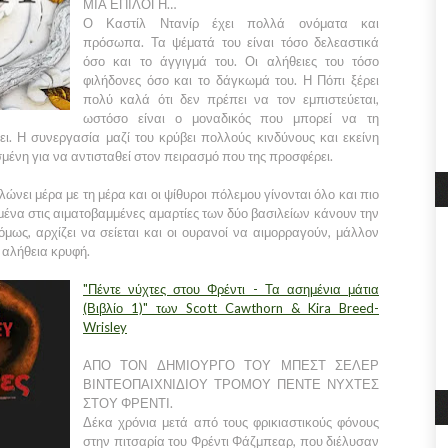
ΜΙΑ ΕΠΙΛΟΓΗ…
Ο Καστίλ Ντανίρ έχει πολλά ονόματα και
πρόσωπα. Τα ψέματά του είναι τόσο δελεαστικά
όσο και το άγγιγμά του. Οι αλήθειες του τόσο
φιλήδονες όσο και το δάγκωμά του. Η Πόπι ξέρει
πολύ καλά ότι δεν πρέπει να τον εμπιστεύεται,
ωστόσο είναι ο μοναδικός που μπορεί να τη
ι. Η συνεργασία μαζί του κρύβει πολλούς κινδύνους και εκείνη
μένη για να αντισταθεί στον πειρασμό που της προσφέρει.
νει μέρα με τη μέρα και οι ψίθυροι πόλεμου γίνονται όλο και πιο
μένα στις αιματοβαμμένες αμαρτίες των δύο βασιλείων κάνουν την
όμως, αρχίζει να σείεται και οι ουρανοί να αιμορραγούν, μάλλον
η αλήθεια κρυφή.
"Πέντε νύχτες στου Φρέντι - Τα ασημένια μάτια
(Βιβλίο 1)" των Scott Cawthorn & Kira Breed-
Wrisley
ΑΠΟ ΤΟΝ ΔΗΜΙΟΥΡΓΟ ΤΟΥ ΜΠΕΣΤ ΣΕΛΕΡ
ΒΙΝΤΕΟΠΑΙΧΝΙΔΙΟΥ ΤΡΟΜΟΥ ΠΕΝΤΕ ΝΥΧΤΕΣ
ΣΤΟΥ ΦΡΕΝΤΙ.
Δέκα χρόνια μετά από τους φρικιαστικούς φόνους
στην πιτσαρία του Φρέντι Φάζμπεαρ, που διέλυσαν