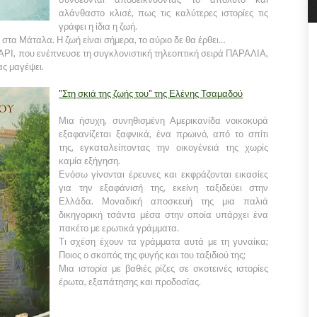
αλάνθαστο κλισέ, πως τις καλύτερες ιστορίες τις
γράφει η ίδια η ζωή.
τα Μάταλα. Η ζωή είναι σήμερα, το αύριο δε θα έρθει…
Ι, που ενέπνευσε τη συγκλονιστική τηλεοπτική σειρά ΠΑΡΑΛΙΑ,
ς μαγέψει.
"Στη σκιά της ζωής του" της Ελένης Τσαμαδού
Μια ήσυχη, συνηθισμένη Αμερικανίδα νοικοκυρά
εξαφανίζεται ξαφνικά, ένα πρωινό, από το σπίτι
της, εγκαταλείποντας την οικογένειά της χωρίς
καμία εξήγηση.
Ενόσω γίνονται έρευνες και εκφράζονται εικασίες
για την εξαφάνισή της, εκείνη ταξιδεύει στην
Ελλάδα. Μοναδική αποσκευή της μια παλιά
δικηγορική τσάντα μέσα στην οποία υπάρχει ένα
πακέτο με ερωτικά γράμματα.
Τι σχέση έχουν τα γράμματα αυτά με τη γυναίκα;
Ποιος ο σκοπός της φυγής και του ταξιδιού της;
Μια ιστορία με βαθιές ρίζες σε σκοτεινές ιστορίες
έρωτα, εξαπάτησης και προδοσίας.