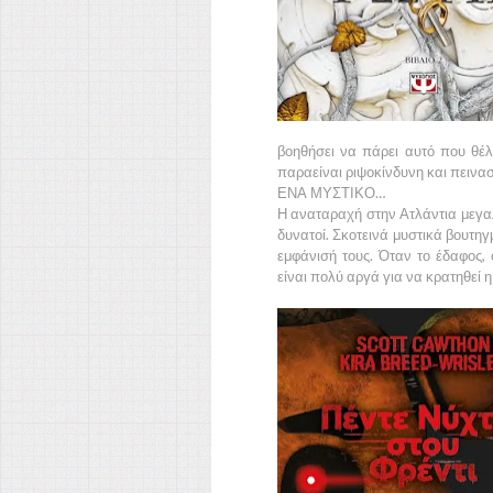
βοηθήσει να πάρει αυτό που θέλε
παραείναι ριψοκίνδυνη και πεινασ
ΕΝΑ ΜΥΣΤΙΚΟ…
Η αναταραχή στην Ατλάντια μεγαλώ
δυνατοί. Σκοτεινά μυστικά βουτηγ
εμφάνισή τους. Όταν το έδαφος, 
είναι πολύ αργά για να κρατηθεί 