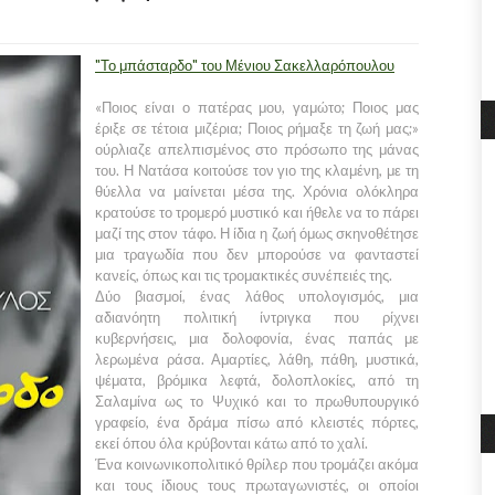
"Το μπάσταρδο" του Μένιου Σακελλαρόπουλου
«Ποιος είναι ο πατέρας μου, γαμώτο; Ποιος μας
έριξε σε τέτοια μιζέρια; Ποιος ρήμαξε τη ζωή μας;»
ούρλιαζε απελπισμένος στο πρόσωπο της μάνας
του. Η Νατάσα κοιτούσε τον γιο της κλαμένη, με τη
θύελλα να μαίνεται μέσα της. Χρόνια ολόκληρα
κρατούσε το τρομερό μυστικό και ήθελε να το πάρει
μαζί της στον τάφο. Η ίδια η ζωή όμως σκηνοθέτησε
μια τραγωδία που δεν μπορούσε να φανταστεί
κανείς, όπως και τις τρομακτικές συνέπειές της.
Δύο βιασμοί, ένας λάθος υπολογισμός, μια
αδιανόητη πολιτική ίντριγκα που ρίχνει
κυβερνήσεις, μια δολοφονία, ένας παπάς με
λερωμένα ράσα. Αμαρτίες, λάθη, πάθη, μυστικά,
ψέματα, βρόμικα λεφτά, δολοπλοκίες, από τη
Σαλαμίνα ως το Ψυχικό και το πρωθυπουργικό
γραφείο, ένα δράμα πίσω από κλειστές πόρτες,
εκεί όπου όλα κρύβονται κάτω από το χαλί.
Ένα κοινωνικοπολιτικό θρίλερ που τρομάζει ακόμα
και τους ίδιους τους πρωταγωνιστές, οι οποίοι