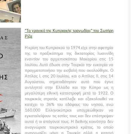
"Το χρονικό της Κυπριακής τραγωδίας" του Σωτήρη
Ρίζα
Η κρίση του Κυπριακού το 1974 είχε στην αφετηρία
της το πραξικόπημα της δικτατορίας Ιωαννίδη
εναντίον του αρχιεπισκόπου Μακαρίου στις 15
Ιουλίου. Αυτό έδωσε στην Τουρκία την ευκαιρία να
πραγματοποιήσει την εισβολή που ακολούθησε. Ο
Αττίλας Ι, στις 20 Ιουλίου, και ο Αττίλας ΙΙ, στις 14
Αυγούστου, σηματοδότησαν αυτό που έγινε
αντιληπτό στην Ελλάδα και την Κύπρο ως η
μεγαλύτερη εθνική καταστροφή μετά το 1922. Ο
τουρκικός στρατός κατέλαβε και εξακολουθεί να
κατέχει το 36% του εδάφους του νησιού, ενώ
160.000 Ελληνοκύπριοι υποχρεώθηκαν να
εγκαταλείψουν τις εστίες τους και δεν επέστρεψαν
αυτοί ή οι απόγονοί τους. Η διεθνής κοινότητα δεν
αναγνώρισε τουρκοκυπριακό κράτος, το οποίο
αναγνωρίζει μόνο η Τουρκία αλλά η κατοχή