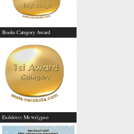
Books Category Award
Εκδόσεις Μεταίχμιο