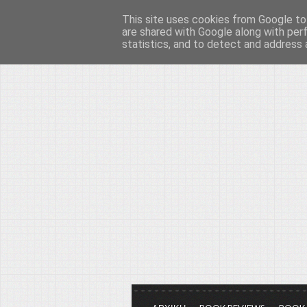
This site uses cookies from Google to 
Το μεγαλείο των Τεχ
are shared with Google along with per
statistics, and to detect and address 
Είμαστε πάντα εδώ για να μιλάμε γ