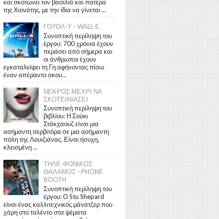
και σκοτώνει τον βασιλιά και πατέρα
της Χιονάτης, με την ίδια να γίνεται ...
ΓΟΥΟΛ-Υ - WALL-E
Συνοπτική περίληψη του
έργου: 700 χρόνια έχουν
περάσει από σήμερα και
οι άνθρωποι έχουν
εγκαταλείψει τη Γη αφήνοντας πίσω
έναν απέραντο σκου...
ΝΕΚΡΟΣ ΜΕΧΡΙ ΝΑ
ΣΚΟΤΕΙΝΙΑΣΕΙ
Συνοπτική περίληψη του
βιβλίου: Η Σούκι
Στάκχαουζ είναι μια
ασήμαντη σερβιτόρα σε μια ασήμαντη
πόλη της Λουιζιάνας. Είναι ήσυχη,
κλεισμένη ...
ΤΗΛΕ-ΦΟΝΙΚΟΣ
ΘΑΛΑΜΟΣ - PHONE
BOOTH
Συνοπτική περίληψη του
έργου: Ο Stu Shepard
είναι ένας καλλιτεχνικός μάνατζερ που
χάρη στο ταλέντο στα ψέματα