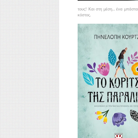
τους! Και στη μέση… ένα μπάστα
κόστος.