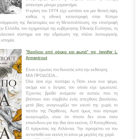
απέκτησε μόνιμο χαρακτήρα.
Η κρίση του 1974 είχε ωστόσο και μια θετική όψη,
καθώς η εθνική καταστροφή στην Κύπρο
τάρρευση της δικτατορίας και τη Μεταπολίτευση, την επιστροφή
ν Ελλάδα, τον σχηματισμό της κυβέρνησης Εθνικής Ενότητας, τη
λευτικό σύστημα και την εδραίωση της πλέον λειτουργικής
 ιστορία.
"Βασίλειο από σάρκα και φωτιά" της Jennifer L.
Armentrout
Είναι ο έρωτας πιο δυνατός από την εκδίκηση;
ΜΙΑ ΠΡΟΔΟΣΙΑ…
Όλα όσα είχε πιστέψει η Πόπι είναι ένα ψέμα,
ακόμα και ο άντρας τον οποίο είχε ερωτευτεί.
Έχοντας βρεθεί ανάμεσα σε αυτούς που τη
βλέπουν σαν σύμβολο ενός απεχθούς βασιλείου,
μετά βίας αναγνωρίζει τον εαυτό της χωρίς το
πέπλο της Παρθένας. Αυτό όμως που σίγουρα
αναγνωρίζει, είναι ότι τίποτα δεν είναι τόσο
επικίνδυνο για την ίδια όσο εκείνος. Ο Καταχθόνιος.
Ο πρίγκιπας της Ατλάντια. Την προτρέπει να του
αντισταθεί και εκείνη το κάνει με μεγάλη της χαρά.