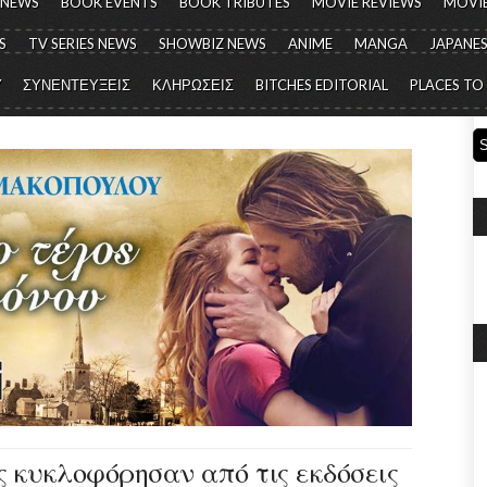
 NEWS
BOOK EVENTS
BOOK TRIBUTES
MOVIE REVIEWS
MOVIE
S
TV SERIES NEWS
SHOWBIZ NEWS
ANIME
MANGA
JAPANES
Y
ΣΥΝΕΝΤΕΥΞΕΙΣ
ΚΛΗΡΩΣΕΙΣ
BITCHES EDITORIAL
PLACES TO
ις κυκλοφόρησαν από τις εκδόσεις