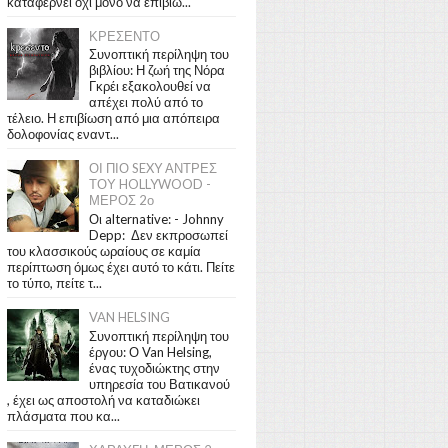
καταφέρνει όχι μόνο να επιβιώ...
ΚΡΕΣΕΝΤΟ
Συνοπτική περίληψη του
βιβλίου: Η ζωή της Νόρα
Γκρέι εξακολουθεί να
απέχει πολύ από το
τέλειο. Η επιβίωση από μια απόπειρα
δολοφονίας εναντ...
ΟΙ ΠΙΟ SEXY ΑΝΤΡΕΣ
ΤΟΥ HOLLYWOOD -
ΜΕΡΟΣ 2ο
Οι alternative: - Johnny
Depp: Δεν εκπροσωπεί
του κλασσικούς ωραίους σε καμία
περίπτωση όμως έχει αυτό το κάτι. Πείτε
το τύπο, πείτε τ...
VAN HELSING
Συνοπτική περίληψη του
έργου: Ο Van Helsing,
ένας τυχοδιώκτης στην
υπηρεσία του Βατικανού
, έχει ως αποστολή να καταδιώκει
πλάσματα που κα...