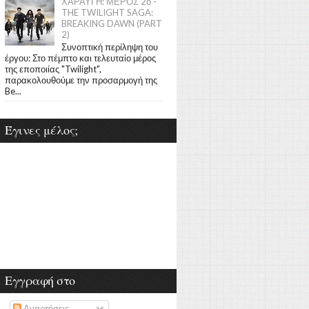
ΧΑΡΑΥΓΗ: ΜΕΡΟΣ 2ο -
THE TWILIGHT SAGA:
BREAKING DAWN (PART
2)
Συνοπτική περίληψη του
έργου: Στο πέμπτο και τελευταίο μέρος
της εποποιίας "Twilight",
παρακολουθούμε την προσαρμογή της
Be...
Έγινες μέλος;
Εγγραφή στο
Αναρτήσεις