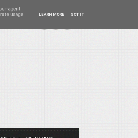
user-agent
erate usage
LEARN MORE
GOT IT