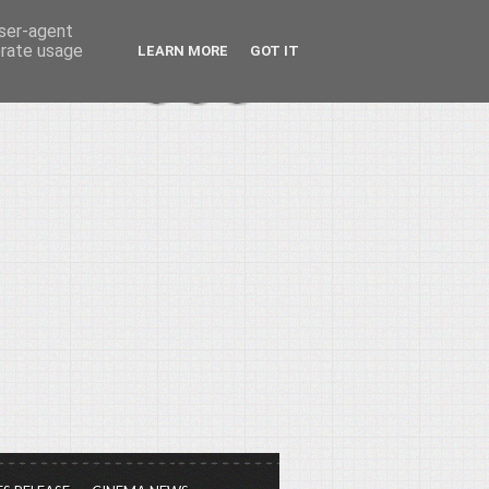
user-agent
erate usage
LEARN MORE
GOT IT