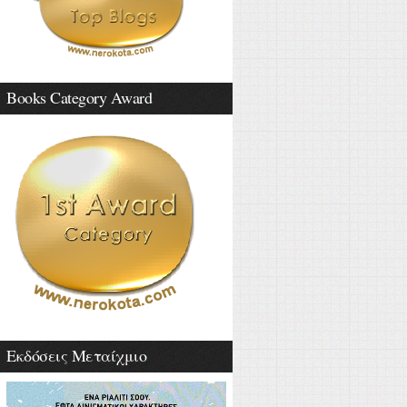
Books Category Award
Εκδόσεις Μεταίχμιο