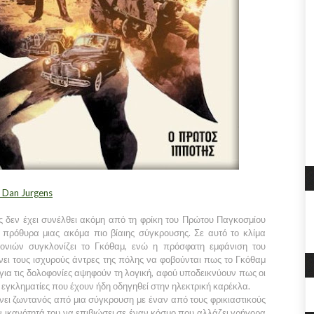
 Dan Jurgens
 δεν έχει συνέλθει ακόμη από τη φρίκη του Πρώτου Παγκοσμίου
 πρόθυρα μιας ακόμα πιο βίαιης σύγκρουσης. Σε αυτό το κλίμα
φονιών συγκλονίζει το Γκόθαμ, ενώ η πρόσφατη εμφάνιση του
ει τους ισχυρούς άντρες της πόλης να φοβούνται πως το Γκόθαμ
α για τις δολοφονίες αψηφούν τη λογική, αφού υποδεικνύουν πως οι
ς εγκληματίες που έχουν ήδη οδηγηθεί στην ηλεκτρική καρέκλα.
ει ζωντανός από μια σύγκρουση με έναν από τους φρικιαστικούς
ην ικανότητά του να επιβιώσει σε έναν κόσμο που αλλάζει γρήγορα