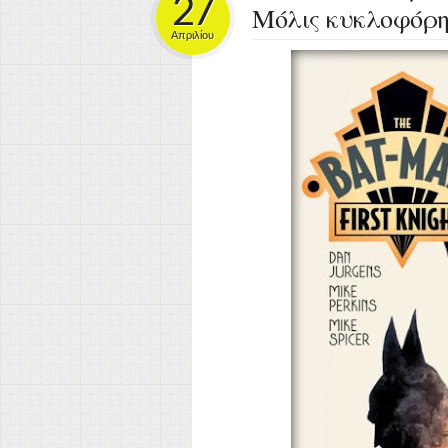
27
Μόλις κυκλοφόρησ
Απριλίου