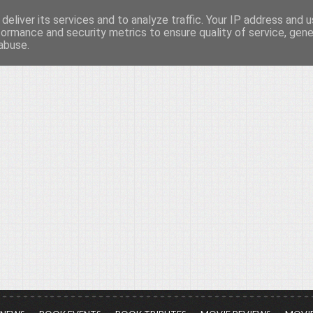
deliver its services and to analyze traffic. Your IP address and 
νών...
formance and security metrics to ensure quality of service, gen
abuse.
ια τον πολιτισμό, σε κάθε του μορφή και έκταση...