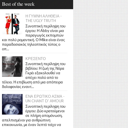
Best of the week
Η ΓΥΜΝΗ ΑΛΗΘΕΙΑ -
THE UGLY TRUTH
Συνοπτική περίληψη του
έργου: Η Abby είναι μια
παραγωγός εκπομπών
και πολύ ρομαντική. Ο Mike είναι ένας
παραδοσιακός τηλεοπτικός τύπος ο
οπ...
ΚΡΕΣΕΝΤΟ
Συνοπτική περίληψη του
βιβλίου: Η ζωή της Νόρα
Γκρέι εξακολουθεί να
απέχει πολύ από το
τέλειο. Η επιβίωση από μια απόπειρα
δολοφονίας εναντ...
ΕΝΑ ΕΡΩΤΙΚΟ ΑΣΜΑ -
UN CHANT D' AMOUR
Συνοπτική περίληψη του
έργου: Δύο κρατούμενοι
σε πλήρη απομόνωση,
απελπισμένοι για ανθρώπινη
επικοινωνία, με έναν λεπτό τοίχο να