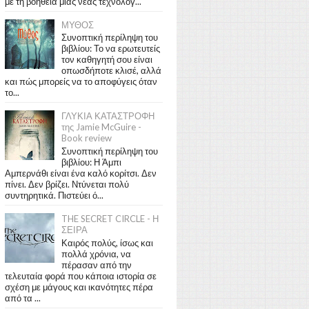
με τη βοήθεια μιας νέας τεχνολογ...
ΜΥΘΟΣ
Συνοπτική περίληψη του
βιβλίου: Το να ερωτευτείς
τον καθηγητή σου είναι
οπωσδήποτε κλισέ, αλλά
και πώς μπορείς να το αποφύγεις όταν
το...
ΓΛΥΚΙΑ ΚΑΤΑΣΤΡΟΦΗ
της Jamie McGuire -
Book review
Συνοπτική περίληψη του
βιβλίου: Η Άμπι
Αμπερνάθι είναι ένα καλό κορίτσι. Δεν
πίνει. Δεν βρίζει. Ντύνεται πολύ
συντηρητικά. Πιστεύει ό...
THE SECRET CIRCLE - Η
ΣΕΙΡΑ
Καιρός πολύς, ίσως και
πολλά χρόνια, να
πέρασαν από την
τελευταία φορά που κάποια ιστορία σε
σχέση με μάγους και ικανότητες πέρα
από τα ...