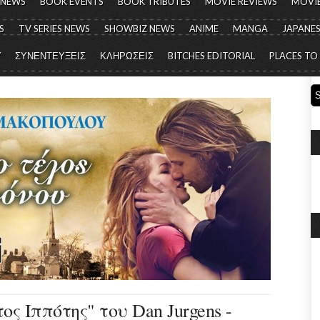
 NEWS
BOOK EVENTS
BOOK TRIBUTES
MOVIE REVIEWS
MOVIE
S
TV SERIES NEWS
SHOWBIZ NEWS
ANIME
MANGA
JAPANES
Y
ΣΥΝΕΝΤΕΥΞΕΙΣ
ΚΛΗΡΩΣΕΙΣ
BITCHES EDITORIAL
PLACES TO
ος Ιππότης" του Dan Jurgens -