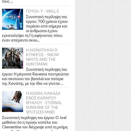
τους ...
ΓΟΥΟΛ-Υ - WALL-E
Συνοπτική περίληψη του
έργου: 700 χρόνια έχουν
περάσει από σήμερα και
οι άνθρωποι έχουν
εγκαταλείψει τη Γη αφήνοντας πίσω
έναν απέραντο σκου...
Η ΧΙΟΝΑΤΗ ΚΑΙ Ο
ΚΥΝΗΓΟΣ - SNOW
WHITE AND THE
HUNTSMAN
Συνοπτική περίληψη του
έργου: Η μάγισσα Ravenna παντρεύεται
και σκοτώνει τον βασιλιά και πατέρα
της Χιονάτης, με την ίδια να γίνεται ...
Η ΑΙΩΝΙΑ ΛΙΑΚΑΔΑ
ΕΝΟΣ ΚΑΘΑΡΟΥ
ΜΥΑΛΟΥ - ETERNAL
SUNSHINE OF THE
SPOTLESS MIND
Συνοπτική περίληψη του έργου: Ο Joel
μαθαίνει ότι η πρώην κοπέλα του
Clementine τον διέγραψε από τη μνήμη