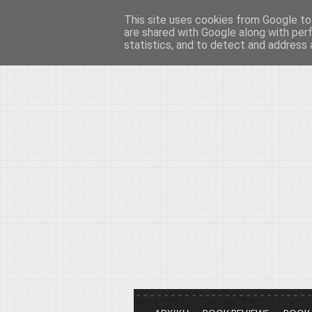
This site uses cookies from Google to 
Το μεγαλείο των Τεχ
are shared with Google along with per
statistics, and to detect and address 
Είμαστε πάντα εδώ για να μιλάμε γ