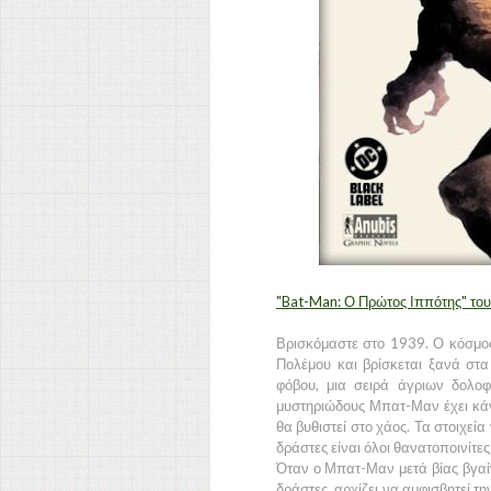
"Bat-Man: Ο Πρώτος Ιππότης" του
Βρισκόμαστε στο 1939. Ο κόσμος
Πολέμου και βρίσκεται ξανά στα
φόβου, μια σειρά άγριων δολο
μυστηριώδους Μπατ-Μαν έχει κάν
θα βυθιστεί στο χάος. Τα στοιχεί
δράστες είναι όλοι θανατοποινίτε
Όταν ο Μπατ-Μαν μετά βίας βγαίν
δράστες, αρχίζει να αμφισβητεί τ