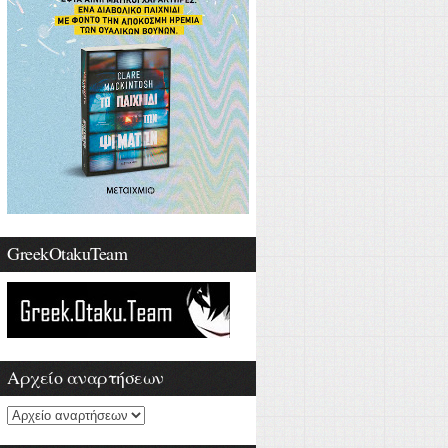
GreekOtakuTeam
Αρχείο αναρτήσεων